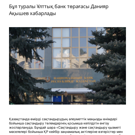
Бұл туралы Ұлттық банк төрағасы Данияр
Ақышев хабарлады
Қазақстанда өмірді сақтандырудың әлеуметтік маңызды өнімдері
бойынша сақтандыру төлемдерінің қосымша кепілдігін енгізу
жоспарлануда. Бұндай шара «Сақтандыру және сақтандыру қызметі
мәселелері бойынша ҚР кейбір заңнамалық актілеріне өзгерістер мен