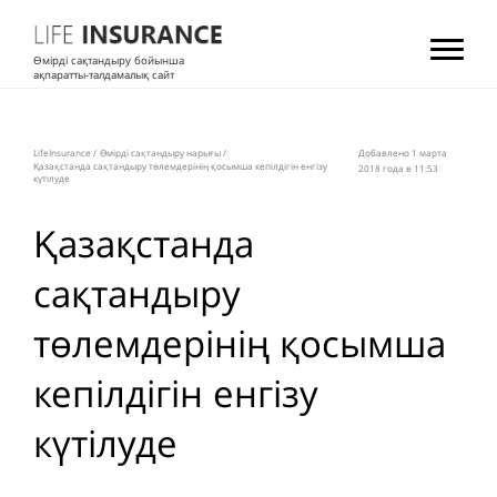
Өмірді сақтандыру бойынша
ақпаратты-талдамалық сайт
LifeInsurance
/
Өмірді сақтандыру нарығы
/
Добавлено 1 мартa
Қазақстанда сақтандыру төлемдерінің қосымша кепілдігін енгізу
2018 года в 11:53
күтілуде
Қазақстанда
сақтандыру
төлемдерінің қосымша
кепілдігін енгізу
күтілуде