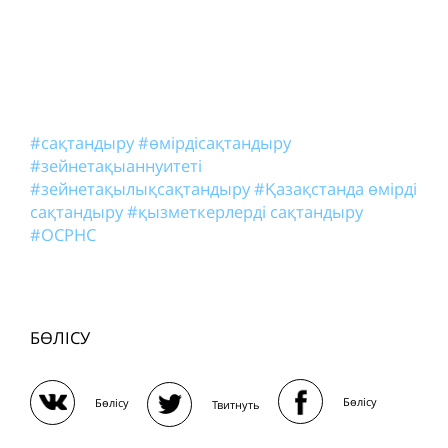
#сақтандыру
#өмірдісақтандыру
#зейнетақыаннуитеті
#зейнетақылықсақтандыру
#Қазақстанда өмірді
сақтандыру
#қызметкерлерді сақтандыру
#ОСРНС
БӨЛІСУ
Бөлісу
Бөлісу
Твитнуть