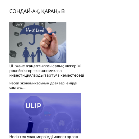
СОНДАЙ-АҚ, ҚАРАҢЫЗ
UL және жаңартылған салық шегерімі
ресейліктерге экономикаға
инвестицияларды тартуға көмектеседі
Ресей экономикасының драйвері өмірді
сақтанд...
Неліктен ұзақ мерзімді инвесторлар