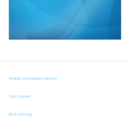
Өмірді сақтандыру нарығы
Пресс-релиз
ӨСК есептері