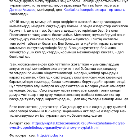
толықтырулар енгізу туралы» заң жобасы шегінде қарастырылған. Бұл
туралы мәжілістің пленарлық отырысында Ұлттық банк төрағасы
Данияр Акишев,
мәлімдеді, деп
Kapital.kz іскерлік ақпарат орталығы
хабарлады.
«2015 жылдың мамыр айында өндірісте жазатайым оқиғаларддан
қызметкерді міндетті сақтандыру бойынша заңға өзгерістер енгізілген.
Құрметті, депутаттар, бұл заң сіздердің естеріңізде бар. Біз оны
Парламентте талқылаған болатынбыз. Мемлекет, жұмыс беруші және
сақтандыру компаниясы арасындағы жауапкершіліктің оңтайлы
теңгерімі табылған болатын. Бұл болашақта жүйенің тұрақтылығын
қамтамасыз етуге мүмкіндік берді. Бірақ аннуитеттер бойынша
жинақтар үшін кепілдіктердің қосымша механизмдері қажет», - деп
белгіледі ол.
Заң жобасымен еңбек қабілеттілігін жоғалтқан жұмысшылардың
аннуитеттері мен зейнетақы аннуитеттері бойынша сақтандыру
төлемдері бойынша міндеттемелерді Қордың кепілді орындауы
қарастырылған. «Кепілдік сақтандыру компаниясын жою кезеңінде
барлық міндеттемелерді басқа компанияға беруге дейін әрекет етеді.
Бұл түзетулер алушыларға өз қаражаттарын Қордан уақытылы алуға
мүмкіндік береді. Сақтандыру нарығының ары қарай толық құнды
дамуы үшін шарттар құру мақсатынла заң жобасы сонымен қатар
басқа да түзетулерді қарастырады», - деп нақьтылады Данияр Ақышев.
Есте сала кетсек, депутаттар «Сақтандыру және сақтандыру қызметі
мәселелері бойынша ҚР кейбір заңнамалық актілеріне өзгерістер мен
толықтырулар енгізу туралы» заң жобасын мақұлдаған
Ақпарат көзі:
https://kapital.kz/economic/67263/v-kazahstane-hotyat-
vvesti-dopolnitelnuyu-garantiyu-strahovyh-vyplat.html
Фотосурет көзі:
http://etoday.kz