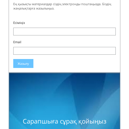
Ең қызықты материалдар сіздің электронды поштаңызда. Біздің
жаңалықтарға жазылыңыз.
Есіміңіз
Email
Жазылу
Сарапшыға сұрақ қойыңыз