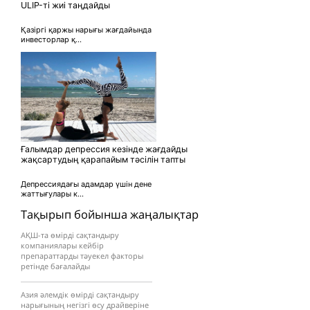
ULIP-ті жиі таңдайды
Қазіргі қаржы нарығы жағдайында
инвесторлар қ...
Ғалымдар депрессия кезінде жағдайды
жақсартудың қарапайым тәсілін тапты
Депрессиядағы адамдар үшін дене
жаттығулары к...
Тақырып бойынша жаңалықтар
АҚШ-та өмірді сақтандыру
компаниялары кейбір
препараттарды тәуекел факторы
ретінде бағалайды
Азия әлемдік өмірді сақтандыру
нарығының негізгі өсу драйверіне