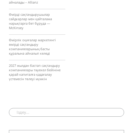
айналады – Allianz
Өмірді сақтандырушылар
сайдкарлар мен қайталама
нарықтарға бет бұруда —
McKinsey
Өмірлік оқиғалар маркетингі
өмірді сақтандыру
компанияларының басты
құралына айналып келеді
2027 жылдан бастап сақтандыру
компаниялары тәуекел бейініне
қарай капиталға қадағалау
үстемесін төлеуі мүмкін