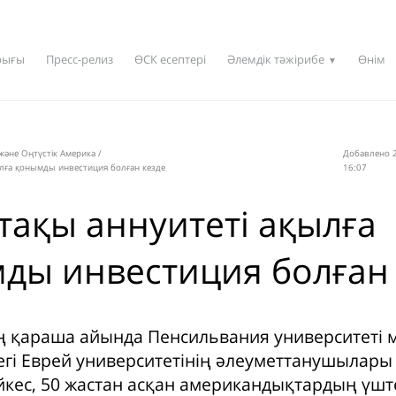
рығы
Пресс-релиз
ӨСК есептері
Әлемдік тәжірибе
Өнім
▼
 және Оңтүстік Америка
/
Добавлено 2
ылға қонымды инвестиция болған кезде
16:07
тақы аннуитеті ақылға
ды инвестиция болған 
 қараша айында Пенсильвания университеті 
гі Еврей университетінің әлеуметтанушылары 
әйкес, 50 жастан асқан американдықтардың үште