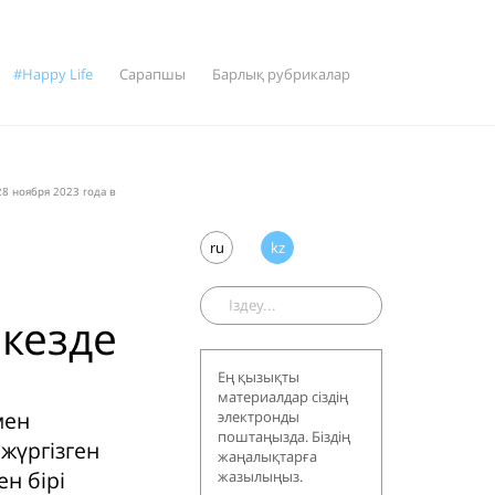
#Happy Life
Сарапшы
Барлық рубрикалар
8 ноября 2023 года в
ru
kz
кезде
Ең қызықты
материалдар сіздің
мен
электронды
поштаңызда. Біздің
жүргізген
жаңалықтарға
н бірі
жазылыңыз.