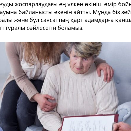
ғуды жоспарлаудағы ең үлкен өкініш өмір бой
мауына байланысты екенін айтты. Мұнда біз зе
уралы және бұл саясаттың қарт адамдарға қан
гі туралы сөйлесетін боламыз.