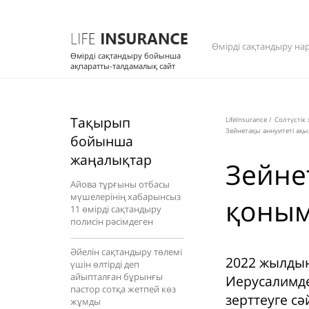
Өмірді сақтандыру на
Өмірді сақтандыру бойынша
ақпаратты-талдамалық сайт
Тақырып
LifeInsurance
/
Солтүстік
Зейнетақы аннуитеті ақ
бойынша
жаңалықтар
Зейне
Айова тұрғыны отбасы
мүшелерінің хабарынсыз
қоным
11 өмірді сақтандыру
полисін рәсімдеген
Әйелін сақтандыру төлемі
2022 жылдың
үшін өлтірді деп
айыпталған бұрынғы
Иерусалимде
пастор сотқа жетпей көз
зерттеуге с
жұмды