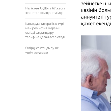
зейнетке шы
Неліктен АҚШ-та 67 жаста
көзінің бол
зейнетке шыққан тиімді
аннуитеті т
қажет екенді
Канадада қатерлі ісік түрі
мен ремиссия мерзімі
өмірді сақтандыру
тарифіне қалай әсер етеді
Өмірді сақтандыру не
үшін маңызды