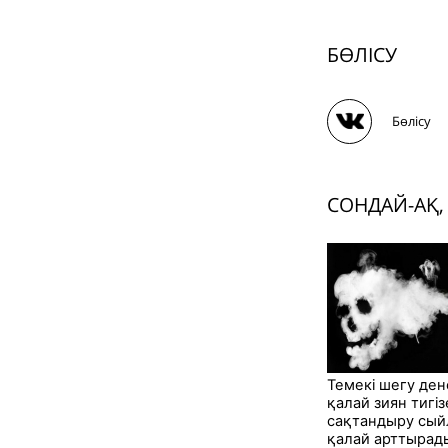
БӨЛІСУ
Бөлісу
СОНДАЙ-АҚ,
Темекі шегу де
қалай зиян тигі
сақтандыру сы
қалай арттырад