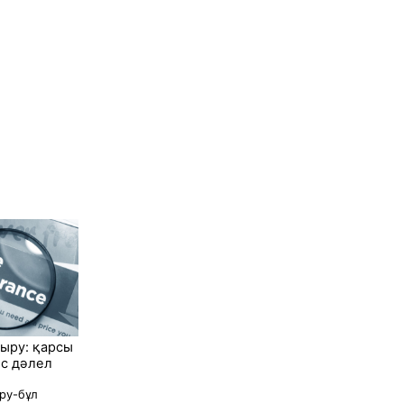
дыру: қарсы
с дәлел
ру-бұл