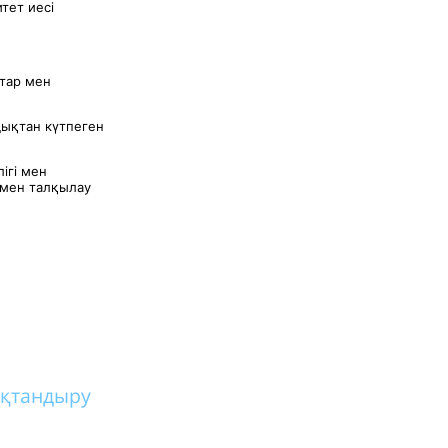
тет иесі
тар мен
дықтан күтпеген
ігі мен
імен талқылау
қтандыру