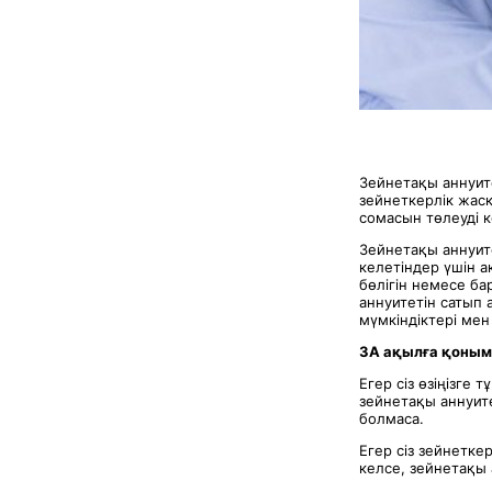
Зейнетақы аннуите
зейнеткерлік жасқ
сомасын төлеуді к
Зейнетақы аннуит
келетіндер үшін 
бөлігін немесе б
аннуитетін сатып
мүмкіндіктері мен
З
А ақылға қоным
Егер сіз өзіңізге 
зейнетақы аннуите
болмаса.
Егер сіз зейнетке
келсе, зейнетақы