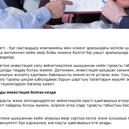
ті - бұл сақтандыру компаниясы мен клиент арасындағы келісім-ша
а жеткеннен кейін өмір бойы немесе белгілі бір уақыт аралығында
өздейді.
етіне инвестиция салу зейнеткерлікке шыққаннан кейін тұрақты т
ақылды таңдау болуы мүмкін. Дегенмен, инвестиция әрқашан салын
арлығын жоғалту қаупімен байланысты екенін есте ұстаған жөн. Со
 алу туралы шешім қабылдамас бұрын шарттың талаптарын мұқият з
 тәуекелдерін бағалау қажет.
ды инвестиция болған кезде
тұрақты және кепілдендірілген зейнеткерлік кірісті қамтамасыз еткіңі
ті пайдалы болуы мүмкін, әсіресе егер сізде тұрақты табыстың бас
рлікке шыққаннан кейін алаңсыз өмір сүргіңіз келсе және қосымша
 аннуитеті бұл қаржылық жастықты қамтамасыз ете алады.