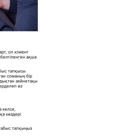
рт, ол клиент
 белгіленген ақша
абыс тапқысы
ған соманың бір
ндықтан зейнетақы
ерделеп өз
з келсе,
қа көздері
 табыс тапқыңыз