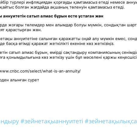
йбір түрлері инфляциядан қорғауды қамтамасыз етеді немесе аннуи
 қайтыс болған жағдайда ақшаның төленуін қамтамасыз етеді.
 аннуитетін сатып алмас бұрын есте ұстаған жөн
ерде жоғары төлемдер мен алымдар болуы мүмкін, сондықтан шарт
ят қарастырған жөн.
нетақы аннуитетіне салынған қаражатты оңай алу мүмкін емес, сон
е басқа өтімді қаражат жеткілікті екеніне көз жеткізіңіз.
тін сатып алмас бұрын, өмірді сақтандыру компаниясының сенімділ
ға қонымдылығына көз жеткізу үшін бұл мәселені қаржы кеңесшіс
/www.cnbc.com/select/what-is-an-annuity/
ден алынған сурет
тандыру
#зейнетақыаннуитеті
#зейнетақылықса