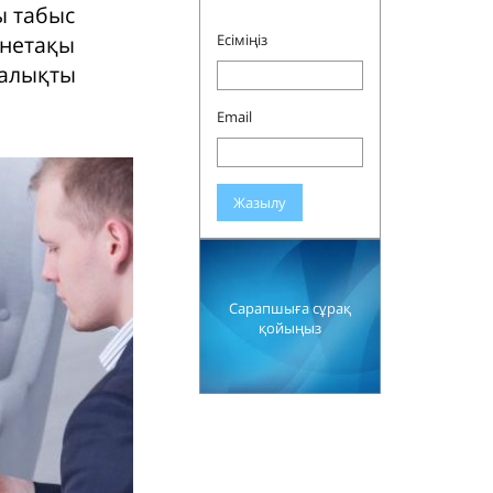
ы табыс
йнетақы
Есіміңіз
шалықты
Email
Жазылу
Сарапшыға сұрақ
қойыңыз