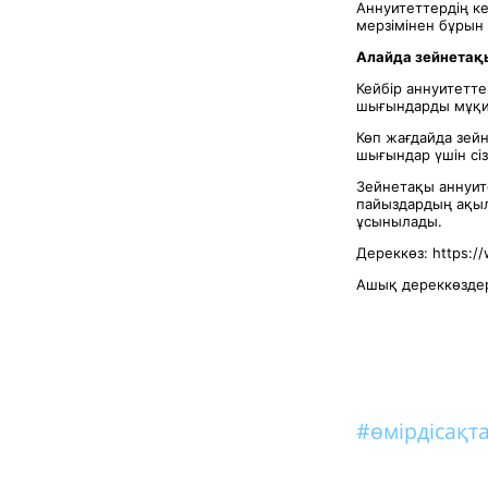
Аннуитеттердің ке
мерзімінен бұрын
Алайда зейнетақы
Кейбір аннуитетт
шығындарды мұқи
Көп жағдайда зей
шығындар үшін сізд
Зейнетақы аннуите
пайыздардың ақыл
ұсынылады.
Дереккөз: https:/
Ашық дереккөздер
#өмірдісақ