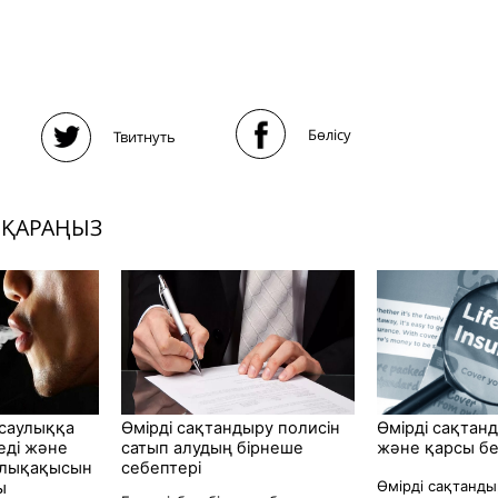
Бөлісу
Твитнуть
 ҚАРАҢЫЗ
нсаулыққа
Өмірді сақтандыру полисін
Өмірді сақтан
зеді және
сатып алудың бірнеше
және қарсы бе
йлықақысын
себептері
Өмірді сақтанды
ы