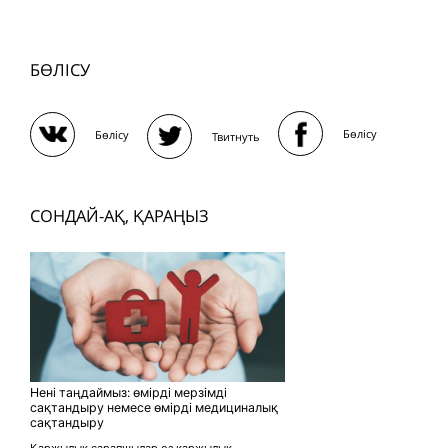
БӨЛІСУ
Бөлісу
Бөлісу
Твитнуть
СОНДАЙ-АҚ, ҚАРАҢЫЗ
Нені таңдаймыз: өмірді мерзімді
сақтандыру немесе өмірді медициналық
сақтандыру
Қаржылық сарапшылар өз қаржылық