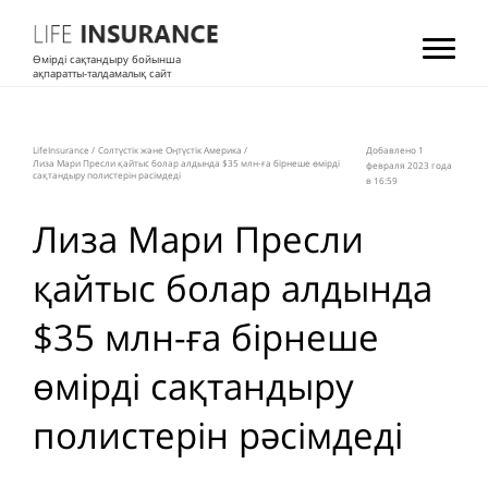
Өмірді сақтандыру бойынша
ақпаратты-талдамалық сайт
LifeInsurance
/
Солтүстік және Оңтүстік Америка
/
Добавлено 1
Лиза Мари Пресли қайтыс болар алдында $35 млн-ға бірнеше өмірді
февраля 2023 года
сақтандыру полистерін рәсімдеді
в 16:59
Лиза Мари Пресли
қайтыс болар алдында
$35 млн-ға бірнеше
өмірді сақтандыру
полистерін рәсімдеді