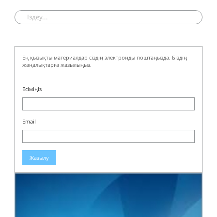
Ең қызықты материалдар сіздің электронды поштаңызда. Біздің
жаңалықтарға жазылыңыз.
Есіміңіз
Email
Жазылу