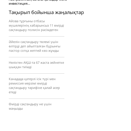
инвестиция...
Тақырып бойынша жаңалықтар
Айова тұрғыны отбасы
мүшелерінің хабарынсыз 11 өмірді
сақтандыру полисін рәсімдеген
Әйелін сақтандыру төлемі үшін
өлтірді деп айыпталған бұрынғы
пастор сотқа жетпей көз жұмды
Неліктен АҚШ-та 67 жаста зейнетке
шыққан тиімді
Канадада қатерлі ісік түрі мен
ремиссия мерзімі өмірді
сақтандыру тарифіне қалай әсер
етеді
Өмірді сақтандыру не үшін
маңызды