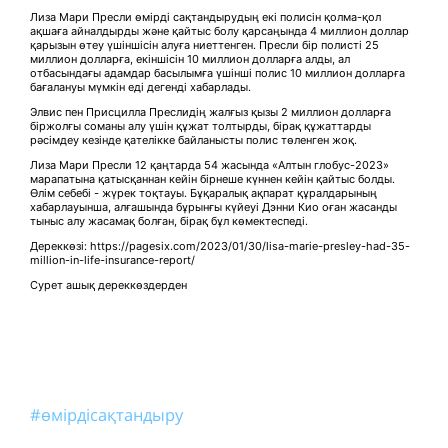
Лиза Мари Пресли өмірді сақтандырудың екі полисін қолма-қол
ақшаға айналдырды және қайтыс болу қарсаңында 4 миллион доллар
қарызын өтеу үшіншісін алуға ниеттенген. Пресли бір полисті 25
миллион долларға, екіншісін 10 миллион долларға алды, ал
отбасындағы адамдар басылымға үшінші полис 10 миллион долларға
бағалануы мүмкін еді дегенді хабарлады.
Элвис пен Присцилла Преслидің жалғыз қызы 2 миллион долларға
біржолғы соманы алу үшін құжат толтырды, бірақ құжаттарды
рәсімдеу кезінде қателікке байланысты полис төленген жоқ.
Лиза Мари Пресли 12 қаңтарда 54 жасында «Алтын глобус-2023»
марапатына қатысқаннан кейін бірнеше күннен кейін қайтыс болды.
Өлім себебі - жүрек тоқтауы. Бұқаралық ақпарат құралдарының
хабарлауынша, алғашында бұрынғы күйеуі Дэнни Кио оған жасанды
тыныс алу жасамақ болған, бірақ бұл көмектеспеді.
Дереккөзі: https://pagesix.com/2023/01/30/lisa-marie-presley-had-35-
million-in-life-insurance-report/
Сурет ашық дереккөздерден
#өмірдісақтандыру