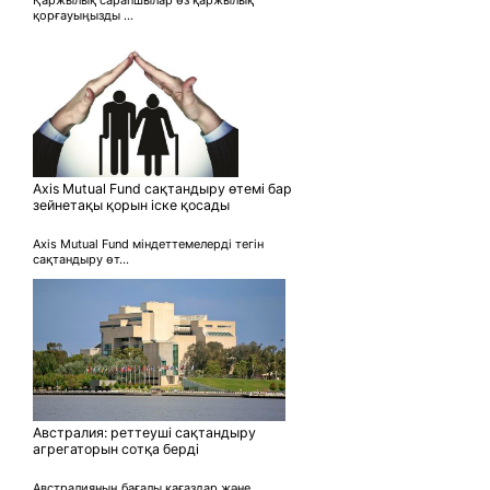
қорғауыңызды ...
Axis Mutual Fund сақтандыру өтемі бар
зейнетақы қорын іске қосады
Axis Mutual Fund міндеттемелерді тегін
сақтандыру өт...
Австралия: реттеуші сақтандыру
агрегаторын сотқа берді
Австралияның бағалы қағаздар және