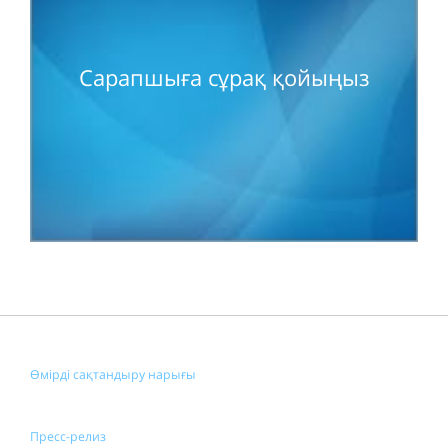
Сарапшыға сұрақ қойыңыз
Өмірді сақтандыру нарығы
Пресс-релиз