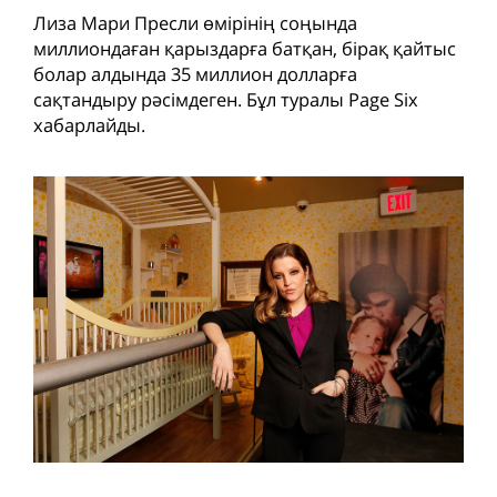
Лиза Мари Пресли өмірінің соңында
миллиондаған қарыздарға батқан, бірақ қайтыс
болар алдында 35 миллион долларға
сақтандыру рәсімдеген. Бұл туралы Page Six
хабарлайды.