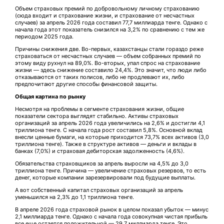
Объем страховых премий по добровольному личному страхованию
(сюда входит и страхование жизни, и страхование от несчастных
случаев) за апрель 2026 года составил 77,7 миллиарда тенге. Однако с
начала года этот показатель снизился на 3,2% по сравнению с тем же
периодом 2025 года.
Причины снижения две. Во-первых, казахстанцы стали гораздо реже
страховаться от несчастных случаев — объем собранных премий по
этому виду рухнул на 89,0%. Во-вторых, упал спрос на страхование
жизни — здесь снижение составило 24,4%. Это значит, что люди либо
отказываются от таких полисов, либо не продлевают их, либо
предпочитают другие способы финансовой защиты.
Общая картина по рынку
Несмотря на проблемы в сегменте страхования жизни, общие
показатели сектора выглядят стабильно. Активы страховых
организаций за апрель 2026 года увеличились на 2,6% и достигли 4,1
триллиона тенге. С начала года рост составил 5,8%. Основной вклад
внесли ценные бумаги, на которые приходится 73,7% всех активов (3,0
триллиона тенге). Также в структуре активов — деньги и вклады в
банках (7,0%) и страховая дебиторская задолженность (4,6%).
Обязательства страховщиков за апрель выросли на 4,5% до 3,0
триллиона тенге. Причина — увеличение страховых резервов, то есть
денег, которые компании зарезервировали под будущие выплаты.
А вот собственный капитал страховых организаций за апрель
уменьшился на 2,3% до 1,1 триллиона тенге.
В апреле 2026 года страховой рынок в целом показал убыток — минус
2,1 миллиарда тенге. Однако с начала года совокупная чистая прибыль
все еще остается положительной — 29,7 миллиарда тенге. Это