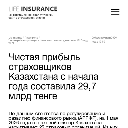
Информационно-аналитический
сайт о страховании жизни
LifeInsurance
/
Пресс-релиз
/
Добавлено 9 июня 2026
Чистая прибыль страховщиков Казахстана с начала года составила 29,7 млрд
года в 12:50
тенге
Чистая прибыль
страховщиков
Казахстана с начала
года составила 29,7
млрд тенге
По данным Агентства по регулированию и
развитию финансового рынка (АРРФР), на 1 мая
2026 года страховой сектор Казахстана
насчитывает 25 страховых организаций. Из них