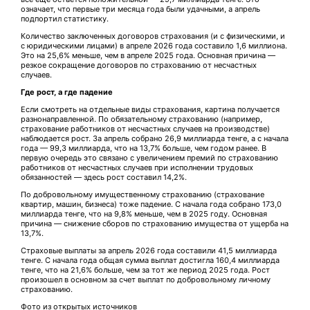
означает, что первые три месяца года были удачными, а апрель
подпортил статистику.
Количество заключенных договоров страхования (и с физическими, и
с юридическими лицами) в апреле 2026 года составило 1,6 миллиона.
Это на 25,6% меньше, чем в апреле 2025 года. Основная причина —
резкое сокращение договоров по страхованию от несчастных
случаев.
Где рост, а где падение
Если смотреть на отдельные виды страхования, картина получается
разнонаправленной. По обязательному страхованию (например,
страхование работников от несчастных случаев на производстве)
наблюдается рост. За апрель собрано 26,9 миллиарда тенге, а с начала
года — 99,3 миллиарда, что на 13,7% больше, чем годом ранее. В
первую очередь это связано с увеличением премий по страхованию
работников от несчастных случаев при исполнении трудовых
обязанностей — здесь рост составил 14,2%.
По добровольному имущественному страхованию (страхование
квартир, машин, бизнеса) тоже падение. С начала года собрано 173,0
миллиарда тенге, что на 9,8% меньше, чем в 2025 году. Основная
причина — снижение сборов по страхованию имущества от ущерба на
13,7%.
Страховые выплаты за апрель 2026 года составили 41,5 миллиарда
тенге. С начала года общая сумма выплат достигла 160,4 миллиарда
тенге, что на 21,6% больше, чем за тот же период 2025 года. Рост
произошел в основном за счет выплат по добровольному личному
страхованию.
Фото из открытых источников