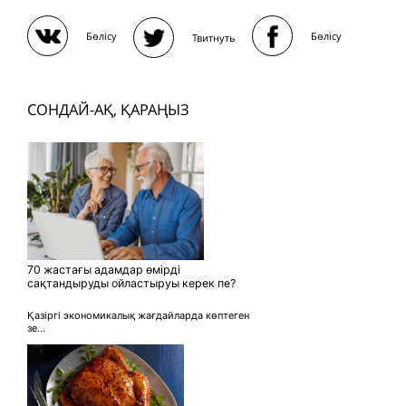
Бөлісу
Бөлісу
Твитнуть
СОНДАЙ-АҚ, ҚАРАҢЫЗ
70 жастағы адамдар өмірді
сақтандыруды ойластыруы керек пе?
Қазіргі экономикалық жағдайларда көптеген
зе...