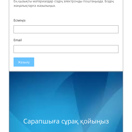
Ең қызықты материалдар сіздің электронды поштаңызда. Біздің
жаңалықтарға жазылыңыз.
Есіміңіз
Email
Жазылу
Сарапшыға сұрақ қойыңыз