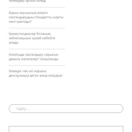
төлемдері артып келеді
Қарыз алушының өмірін
сақтандырудың стандартты шарты
нені қамтиды?
Қазақстандықтар болашақ
зейнетақысын қалай көбейте
алады
Алматыда сақтандыру нарығын
дамыту мәселелері талқыланды
Әлемдік чек-ап нарығы:
денсаулыққа деген жаңа көзқарас