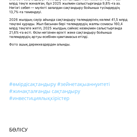
млрд теңге жиналған, бұл 2025 жылмен салыстырғанда 9,8%-ға аз.
Негізгі себеп — мүлікті залалдан сақтандыру бойынша түсімдердің
13,7%-ға төмендеуі.
2026 жылдың сәуір айында сақтандыру төлемдерінің көлемі 41,5 млрд
теңгені құрады. Жыл басынан бері төлемдердің жалпы сомасы 160,4
млрд теңгеге жетіп, 2025 жылдың сәйкес кезеңімен салыстырғанда
21,6%-ға өсті. Өсім негізінен ерікті жеке сақтандыру бойынша
төлемдердің артуы есебінен қамтамасыз етілді.
Фото ашық дереккөздерден алынды.
#өмірдісақтандыру
#зейнетақыаннуитеті
#жинақталғанды сақтандыру
#инвестициялықкірістер
БӨЛІСУ