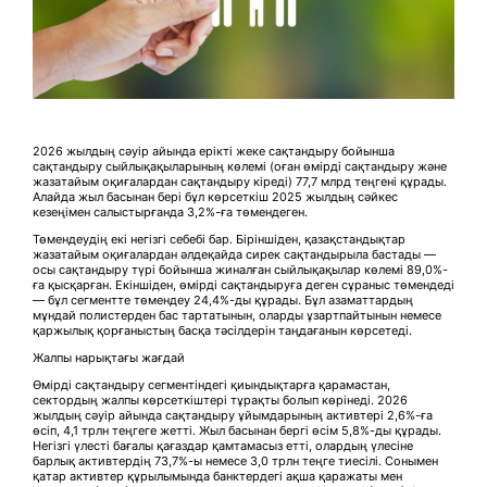
2026 жылдың сәуір айында ерікті жеке сақтандыру бойынша
сақтандыру сыйлықақыларының көлемі (оған өмірді сақтандыру және
жазатайым оқиғалардан сақтандыру кіреді) 77,7 млрд теңгені құрады.
Алайда жыл басынан бері бұл көрсеткіш 2025 жылдың сәйкес
кезеңімен салыстырғанда 3,2%-ға төмендеген.
Төмендеудің екі негізгі себебі бар. Біріншіден, қазақстандықтар
жазатайым оқиғалардан әлдеқайда сирек сақтандырыла бастады —
осы сақтандыру түрі бойынша жиналған сыйлықақылар көлемі 89,0%-
ға қысқарған. Екіншіден, өмірді сақтандыруға деген сұраныс төмендеді
— бұл сегментте төмендеу 24,4%-ды құрады. Бұл азаматтардың
мұндай полистерден бас тартатынын, оларды ұзартпайтынын немесе
қаржылық қорғаныстың басқа тәсілдерін таңдағанын көрсетеді.
Жалпы нарықтағы жағдай
Өмірді сақтандыру сегментіндегі қиындықтарға қарамастан,
сектордың жалпы көрсеткіштері тұрақты болып көрінеді. 2026
жылдың сәуір айында сақтандыру ұйымдарының активтері 2,6%-ға
өсіп, 4,1 трлн теңгеге жетті. Жыл басынан бергі өсім 5,8%-ды құрады.
Негізгі үлесті бағалы қағаздар қамтамасыз етті, олардың үлесіне
барлық активтердің 73,7%-ы немесе 3,0 трлн теңге тиесілі. Сонымен
қатар активтер құрылымында банктердегі ақша қаражаты мен