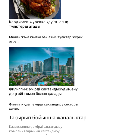
Кардиолог жүрекке қауіпті азық-
түліктерді атады
Майлы және қантқа бай азық-түліктер жүрек
ауру...
Филиппин: өмірді сақтандырудың ену
деңгейі төмен болып қалады
Филиппиндегі өмірді сақтандыру секторы
халық...
Тақырып бойынша жаңалықтар
Қазақстанның өмірді сақтандыру
компанияларының сақтандыру