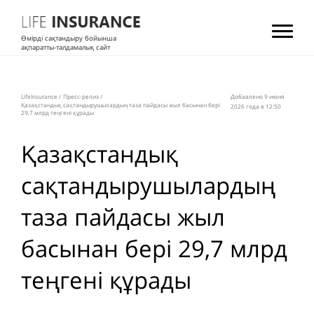
Өмірді сақтандыру бойынша
ақпаратты-талдамалық сайт
LifeInsurance
/
Пресс-релиз
/
Добавлено 9 июня
Қазақстандық сақтандырушылардың таза пайдасы жыл басынан бері
2026 года в 12:50
29,7 млрд теңгені құрады
Қазақстандық
сақтандырушылардың
таза пайдасы жыл
басынан бері 29,7 млрд
теңгені құрады