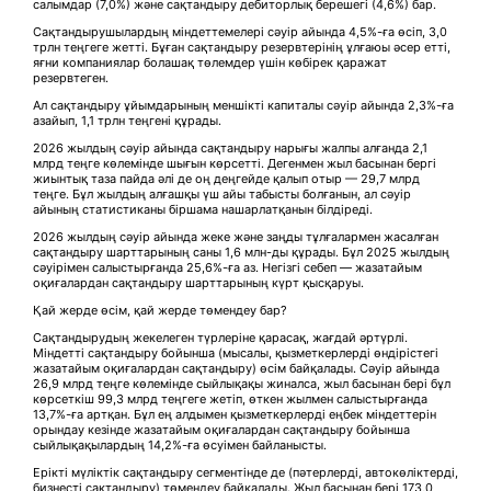
салымдар (7,0%) және сақтандыру дебиторлық берешегі (4,6%) бар.
Сақтандырушылардың міндеттемелері сәуір айында 4,5%-ға өсіп, 3,0
трлн теңгеге жетті. Бұған сақтандыру резервтерінің ұлғаюы әсер етті,
яғни компаниялар болашақ төлемдер үшін көбірек қаражат
резервтеген.
Ал сақтандыру ұйымдарының меншікті капиталы сәуір айында 2,3%-ға
азайып, 1,1 трлн теңгені құрады.
2026 жылдың сәуір айында сақтандыру нарығы жалпы алғанда 2,1
млрд теңге көлемінде шығын көрсетті. Дегенмен жыл басынан бергі
жиынтық таза пайда әлі де оң деңгейде қалып отыр — 29,7 млрд
теңге. Бұл жылдың алғашқы үш айы табысты болғанын, ал сәуір
айының статистиканы біршама нашарлатқанын білдіреді.
2026 жылдың сәуір айында жеке және заңды тұлғалармен жасалған
сақтандыру шарттарының саны 1,6 млн-ды құрады. Бұл 2025 жылдың
сәуірімен салыстырғанда 25,6%-ға аз. Негізгі себеп — жазатайым
оқиғалардан сақтандыру шарттарының күрт қысқаруы.
Қай жерде өсім, қай жерде төмендеу бар?
Сақтандырудың жекелеген түрлеріне қарасақ, жағдай әртүрлі.
Міндетті сақтандыру бойынша (мысалы, қызметкерлерді өндірістегі
жазатайым оқиғалардан сақтандыру) өсім байқалады. Сәуір айында
26,9 млрд теңге көлемінде сыйлықақы жиналса, жыл басынан бері бұл
көрсеткіш 99,3 млрд теңгеге жетіп, өткен жылмен салыстырғанда
13,7%-ға артқан. Бұл ең алдымен қызметкерлерді еңбек міндеттерін
орындау кезінде жазатайым оқиғалардан сақтандыру бойынша
сыйлықақылардың 14,2%-ға өсуімен байланысты.
Ерікті мүліктік сақтандыру сегментінде де (пәтерлерді, автокөліктерді,
бизнесті сақтандыру) төмендеу байқалады. Жыл басынан бері 173,0