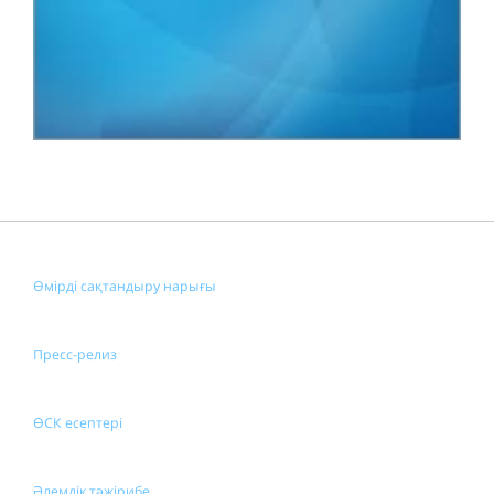
Өмірді сақтандыру нарығы
Пресс-релиз
ӨСК есептері
Әлемдік тәжірибе