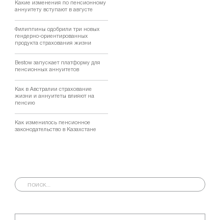
Какие изменения по пенсионному
аннуитету вступают в августе
Филиппины одобрили три новых
гендерно-ориентированных
продукта страхования жизни
Bestow запускает платформу для
пенсионных аннуитетов
Как в Австралии страхование
жизни и аннуитеты влияют на
пенсию
Как изменилось пенсионное
законодательство в Казахстане