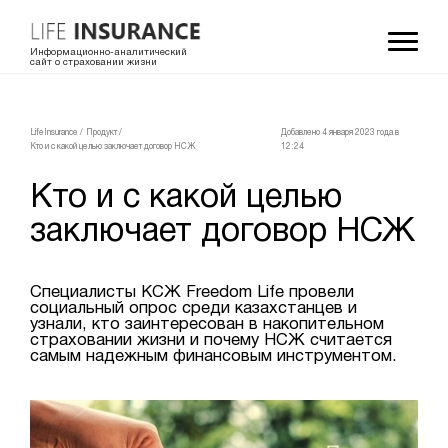
Информационно-аналитический
сайт о страховании жизни
LifeInsurance
/
Продукт
/
Добавлено 4 января 2023 года в
Кто и с какой целью заключает договор НСЖ
12:24
Кто и с какой целью
заключает договор НСЖ
Специалисты КСЖ Freedom Life провели
социальный опрос среди казахстанцев и
узнали, кто заинтересован в накопительном
страховании жизни и почему НСЖ считается
самым надежным финансовым инструментом.