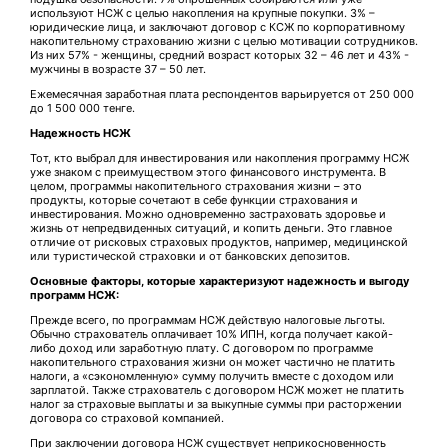
используют НСЖ с целью накопления на крупные покупки. 3% –
юридические лица, и заключают договор с КСЖ по корпоративному
накопительному страхованию жизни с целью мотивации сотрудников.
Из них 57% - женщины, средний возраст которых 32 – 46 лет и 43% -
мужчины в возрасте 37 – 50 лет.
Ежемесячная заработная плата респондентов варьируется от 250 000
до 1 500 000 тенге.
Надежность НСЖ
Тот, кто выбрал для инвестирования или накопления программу НСЖ
уже знаком с преимуществом этого финансового инструмента. В
целом, программы накопительного страхования жизни – это
продукты, которые сочетают в себе функции страхования и
инвестирования. Можно одновременно застраховать здоровье и
жизнь от непредвиденных ситуаций, и копить деньги. Это главное
отличие от рисковых страховых продуктов, например, медицинской
или туристической страховки и от банковских депозитов.
Основные факторы, которые характеризуют надежность и выгоду
программ НСЖ:
Прежде всего, по программам НСЖ действую налоговые льготы.
Обычно страхователь оплачивает 10% ИПН, когда получает какой-
либо доход или заработную плату. С договором по программе
накопительного страхования жизни он может частично не платить
налоги, а «сэкономленную» сумму получить вместе с доходом или
зарплатой. Также страхователь с договором НСЖ может не платить
налог за страховые выплаты и за выкупные суммы при расторжении
договора со страховой компанией.
При заключении договора НСЖ существует неприкосновенность