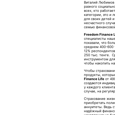
Виталий Любимов 
разного социально
всех, кто работа
категории, это и
для своих детей и
несчастного случа
семью финансовой
Freedom Finance L
специалисты наше
показали, что бол
среднем 400-600 
12% респондентов
250 тыс. тенге. 
инструментом для
чтобы накопить на
Чтобы страховани
продукты, которы
Finance Life
от 490
создаются индиви
у каждого клиент
случае, на регуля
Страхование жизн
приобретать поли
аннуитеты. Ведь 
надёжный финансо
накопления не бу