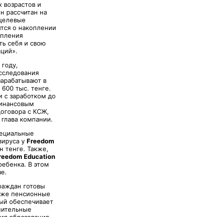
 возрастов и
н рассчитан на
 целевые
ится о накоплении
упления
ть себя и свою
ций».
 году,
сследования
зарабатывают в
600 тыс. тенге.
и с заработком до
финансовым
оговора с КСЖ,
 глава компании.
пециальные
вируса у
Freedom
н тенге. Также,
reedom Education
ребенка. В этом
е.
раждан готовы
акже пенсионные
рый обеспечивает
нительные
ия образования