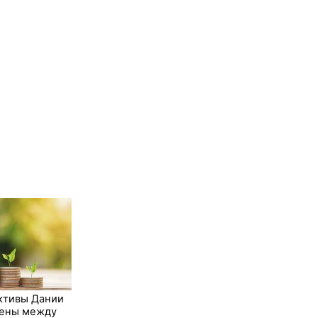
ктивы Дании
лены между