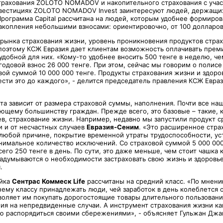
трахования ZOLOTO NOMADOV и накопительного страхования с уча
нвестициях ZOLOTO NOMADOV Invest заинтересуют людей, держащих
Программа Capital рассчитана на людей, которым удобнее формиров
акопления небольшими взносами: ориентировочно, от 100 долларов
 рынка страхования жизни, уровень проникновения продуктов стра
 поэтому КСЖ Евразия дает клиентам возможность оплачивать прем
добной для них. «Кому-то удобнее вносить 500 тенге в неделю, че
одовой взнос 26 000 тенге. При этом, сейчас мы говорим о полисе
вой суммой 10 000 000 тенге. Продукты страхования жизни и здоро
ести это до каждого», - делится председатель правления КСЖ Евра
та зависит от размера страховой суммы, наполнения. Почти все на
ющему большинству граждан. Прежде всего, это базовые – такие, к
ев, страхование жизни. Например, недавно мы запустили продукт с
и и от несчастных случаев
Евразия-Сеним
. «Это расширенное стра
 любой причине, покрытие временной утраты трудоспособности, у
нимальное количество исключений. Со страховой суммой 5 000 000
сего 250 тенге в день. По сути, это даже меньше, чем стоит чашка 
задумываются о необходимости застраховать свою жизнь и здоровье
.
ейка
Сентрас Коммеск Life
рассчитаны на средний класс. «По мнен
нему классу принадлежать люди, чей заработок в день колеблется от
воляет им покупать дорогостоящие товары длительного пользования
ия на непредвиденные случаи. А инструмент страхования жизни как
ую распорядиться своими сбережениями», - объясняет Гульжан Дж