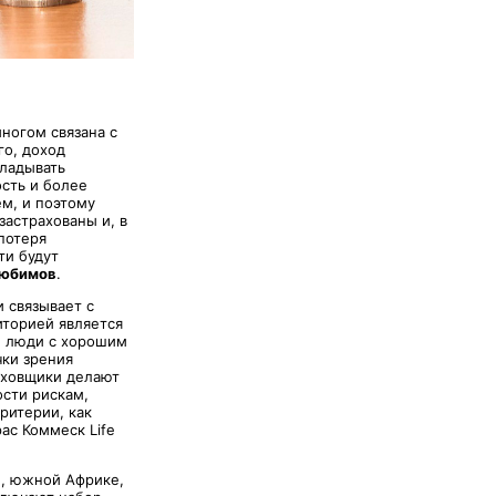
многом связана с
го, доход
кладывать
ость и более
м, и поэтому
застрахованы и, в
потеря
ти будут
Любимов
.
 связывает с
иторией является
е люди с хорошим
ки зрения
аховщики делают
ости рискам,
ритерии, как
рас Коммеск Life
е, южной Африке,