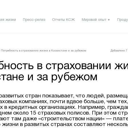
ия жизни
Пресс-релиз
Отчеты КСЖ
Мировой опыт
Проду
▼
Потребность в страховании жизни в Казахстане и за рубежом
Добавлено 7 
бность в страховании жи
тане и за рубежом
развитых стран показывает, что людей, разме
аховых компаниях, почти вдвое больше, чем тех,
х в кредитных организациях. Например, гражд
днем около 15 страховых полисов. При этом ст
ают там даже «строительством нации» — плат
 жизни в развитых странах составляют нескол