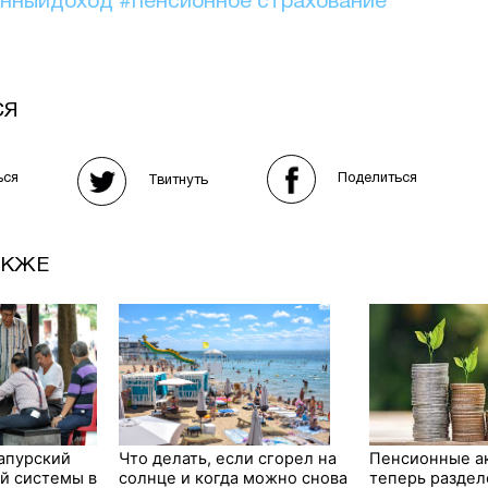
онныйдоход
#пенсионное страхование
СЯ
Поделиться
ься
Твитнуть
АКЖЕ
апурский
Что делать, если сгорел на
Пенсионные а
й системы в
солнце и когда можно снова
теперь разде