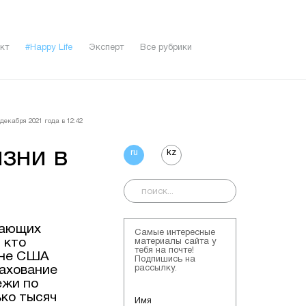
кт
#Happy Life
Эксперт
Все рубрики
декабря 2021 года в 12:42
зни в
ru
kz
щающих
Самые интересные
 кто
материалы сайта у
тебя на почте!
ане США
Подпишись на
рахование
рассылку.
ежи по
ько тысяч
Имя