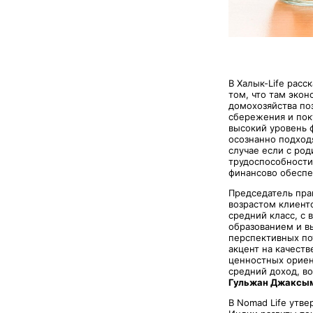
В Халык-Life расс
том, что там эко
домохозяйства по
сбережения и пок
высокий уровень 
осознанно подходя
случае если с ро
трудоспособности)
финансово обеспе
Председатель пра
возрастом клиент
средний класс, с
образованием и в
перспективных по
акцент на качест
ценностных ориен
средний доход, во
Гульжан Джаксы
В Nomad Life утве