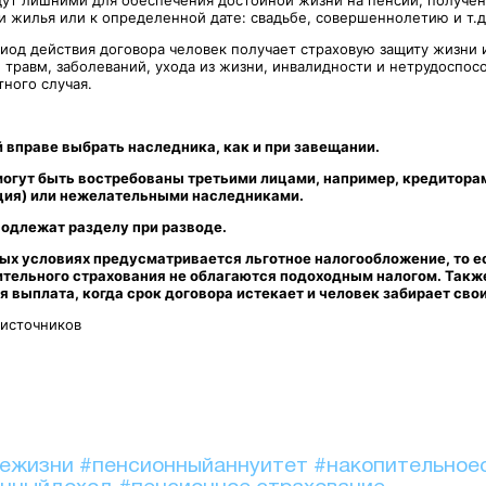
и жилья или к определенной дате: свадьбе, совершеннолетию и т.д
иод действия договора человек получает страховую защиту жизни и
 травм, заболеваний, ухода из жизни, инвалидности и нетрудоспос
тного случая.
 вправе выбрать наследника, как и при завещании.
могут быть востребованы третьими лицами, например, кредитора
ация) или нежелательными наследниками.
подлежат разделу при разводе.
ых условиях предусматривается льготное налогообложение, то е
тельного страхования не облагаются подоходным налогом. Также
я выплата, когда срок договора истекает и человек забирает сво
 источников
иежизни
#пенсионныйаннуитет
#накопительное