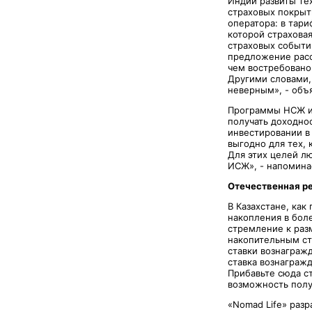
Индии развиты те
страховых покрыт
оператора: в тар
которой страхова
страховых событий
предложение расс
чем востребовано
Другими словами, 
неверным», - объ
Программы НСЖ и 
получать доходно
инвестировании в
выгодно для тех, 
Для этих целей л
ИСЖ», - напомина
Отечественная р
В Казахстане, как
накопления в бол
стремление к раз
накопительным ст
ставки вознагражд
ставка вознаграж
Прибавьте сюда с
возможность получ
«Nomad Life» раз