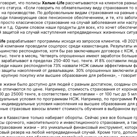
говорит, что полисы
Халык-Life
рассчитываются на клиентов разных
го статуса. «Если говорить по обязательному виду страхования то о
ет на производстве. По добровольным видам страхования на разные
 люди планирующие свое пенсионное обеспечением, и те, кто забот
 просто классическое страхование на случай заболевания или наст
я и т.д. Одним словом наши продукты для всех, кто хочет обеспечи
 защитой на случай наступления непредвиденных жизненных ситуа
ife
разрабатывает программы исходя из запросов клиентов. «В 2021
й компании проводили соцопрос среди казахстанцев. Результаты и
ьшинство респондентов, хотя бы раз заключавших договора с КСЖ, 
тыс. тенге в месяц. Четверть опрошенных имеют заработок больше 
 зарабатывают в пределах 250-400 тыс. тенге. И 8% составили люд
Среди наших респондентов 73% назвали НСЖ самым эффективным 
 защиты накоплений от девальвации. 30% опрошенных заключили д
 крупную покупку или высшее образование для ребенка», - говорит
е жизни было доступно для людей с разным достатком, созданы с
е отличаются по цене. Например, стоимость страхования от корона
0 до 25000 тенге, в соответствии с выплатами – от 100 тыс до 5 мл
дуальные условия по программам НСЖ. Например, по программе
F
а индивидуальные условия накопления на высшее образование для 
рные страховые взносы влияет стоимость обучения в выбранном вуз
и в Казахстане только набирает обороты. Сейчас уже все больше г
сы срочного, накопительного и инвестиционного страхования, а т
страхование жизни – это уникальный финансовый инструмент, кото
вый резерв на любой непредвиденный случай. Кроме того, допол
дут лишними для обеспечения достойной жизни на пенсии, получен