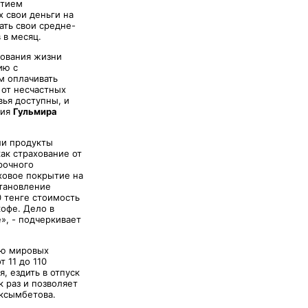
стием
 свои деньги на
ать свои средне-
 в месяц.
хования жизни
ию с
м оплачивать
 от несчастных
вья доступны, и
зия
Гульмира
ши продукты
ак страхование от
рочного
ховое покрытие на
становление
 тенге стоимость
кофе. Дело в
», - подчеркивает
ию мировых
 11 до 110
, ездить в отпуск
 раз и позволяет
аксымбетова.