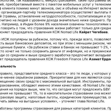
хнологии, так называемого, микрострахования. Такие программы в
ий, приобретаемый вместе с пакетом мобильных услуг у телеком
иф клиента помимо минут звонков, смс и объёма на Интернет включ
я организация-партнёр телекоммуникатора осуществляет выплаты 
 (травмы, установление нетрудоспособности, госпитализация и пр.
читано на людей с уровнем дохода значительно ниже среднего. 
. Например, в Индии более 9% населения охвачены технологиями 
говорить о том, что страхование жизни работает только для средне
ясняет председатель правления КСЖ Nomad Life
Кайрат Чегебаев
.
ИСЖ популярны за рубежом, потому что, прежде всего, позволяют
сть выше банковских депозитов, но при этом с меньшим риском, че
 ценные бумаги. «За рубежом ставки в банках не превышают 1-2%, 
кто хочет не только сохранить деньги от инфляции, но и преумнож
юди со средним и выше среднего заработка предпочитают вкладыва
ет председатель правления КСЖ Freedom Finance Life
Азамат Ерде
еальность
 правило, представители среднего класса – это те люди, у которых
ее-менее серьёзном размере. Приоритетами для них являются сохр
мещению своих средств с максимальной выгодой. Инструменты, п
рахованием, обладают именно этими качествами. «В Nomad Life га
ения на порядок выше, чем то, что сегодня могут предложить БВУ:
дения не превышает 1%, то в накопительном страховании она может
траховую защиту, налоговые льготы, юридические преимущества, 
ать займы на выгодных условиях», - уточняет глава Nomad Life.
работаны программы страхования для разных категорий клиентов. 