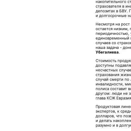
накопительного с
страхователя в и
депозитах в БВУ. 
и долгосрочные н
Несмотря на рост
остается низким,
периодичностью, у
единовременный г
случаев со страхо
наша задача - дон
Убегалиева
.
Стоимость продук
доступны подавля
несчастных случа
страхования жизн
случай смерти по
инвалидности, ми
полиса составит в
другом: люди не 
глава КСЖ Евразия
Продуктовая лин
экспертов, к сред
долларов, что поз
и делать накоплен
разумно и в долг