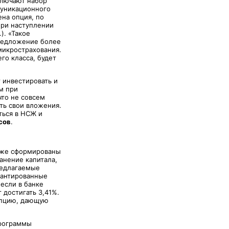
ключают набор
муникационного
ена опция, по
при наступлении
). «Такое
Предложение более
микрострахования.
го класса, будет
 инвестировать и
м при
что не совсем
ить свои вложения.
ться в НСЖ и
сов
.
 уже сформированы
анение капитала,
редлагаемые
рантированные
 если в банке
 достигать 3,41%.
опцию, дающую
Программы