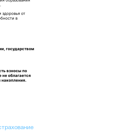
.
 здоровья от
обности в
ми, государством
сть взносы по
 не облагается
и накопления.
страхование