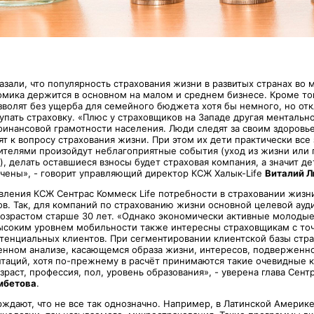
казали, что популярность страхования жизни в развитых странах во 
номика держится в основном на малом и среднем бизнесе. Кроме то
зволят без ущерба для семейного бюджета хотя бы немного, но от
упать страховку. «Плюс у страховщиков на Западе другая ментальн
финансовой грамотности населения. Люди следят за своим здоровье
т к вопросу страхования жизни. При этом их дети практически все 
дителями произойдут неблагоприятные события (уход из жизни или 
, делать оставшиеся взносы будет страховая компания, а значит де
чены», - говорит управляющий директор КСЖ Халык-Life
Виталий 
вления КСЖ Сентрас Коммеск Life потребности в страховании жизни
ов. Так, для компаний по страхованию жизни основной целевой ауд
 возрастом старше 30 лет. «Однако экономически активные молоды
ысоким уровнем мобильности также интересны страховщикам с точ
тенциальных клиентов. При сегментировании клиентской базы стр
венном анализе, касающемся образа жизни, интересов, подверженн
таций, хотя по-прежнему в расчёт принимаются такие очевидные к
зраст, профессия, пол, уровень образования», - уверена глава Сент
мбетова
.
рждают, что не все так однозначно. Например, в Латинской Америк