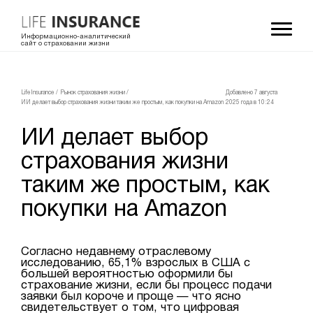
Информационно-аналитический
сайт о страховании жизни
LifeInsurance
/
Рынок страхования жизни
/
Добавлено 7 августа
ИИ делает выбор страхования жизни таким же простым, как покупки на Amazon
2025 года в 10:24
ИИ делает выбор
страхования жизни
таким же простым, как
покупки на Amazon
Согласно недавнему отраслевому
исследованию, 65,1% взрослых в США с
большей вероятностью оформили бы
страхование жизни, если бы процесс подачи
заявки был короче и проще — что ясно
свидетельствует о том, что цифровая