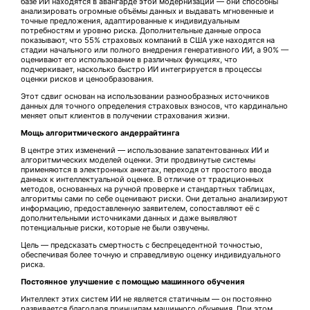
базе ИИ находятся в авангарде этой модернизации — они способны
анализировать огромные объёмы данных и выдавать мгновенные и
точные предложения, адаптированные к индивидуальным
потребностям и уровню риска. Дополнительные данные опроса
показывают, что 55% страховых компаний в США уже находятся на
стадии начального или полного внедрения генеративного ИИ, а 90% —
оценивают его использование в различных функциях, что
подчеркивает, насколько быстро ИИ интегрируется в процессы
оценки рисков и ценообразования.
Этот сдвиг основан на использовании разнообразных источников
данных для точного определения страховых взносов, что кардинально
меняет опыт клиентов в получении страхования жизни.
Мощь алгоритмического андеррайтинга
В центре этих изменений — использование запатентованных ИИ и
алгоритмических моделей оценки. Эти продвинутые системы
применяются в электронных анкетах, переходя от простого ввода
данных к интеллектуальной оценке. В отличие от традиционных
методов, основанных на ручной проверке и стандартных таблицах,
алгоритмы сами по себе оценивают риски. Они детально анализируют
информацию, предоставленную заявителем, сопоставляют её с
дополнительными источниками данных и даже выявляют
потенциальные риски, которые не были озвучены.
Цель — предсказать смертность с беспрецедентной точностью,
обеспечивая более точную и справедливую оценку индивидуального
риска.
Постоянное улучшение с помощью машинного обучения
Интеллект этих систем ИИ не является статичным — он постоянно
развивается благодаря принципам машинного обучения. При этом