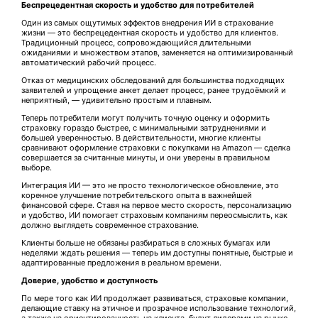
Беспрецедентная скорость и удобство для потребителей
Один из самых ощутимых эффектов внедрения ИИ в страхование
жизни — это беспрецедентная скорость и удобство для клиентов.
Традиционный процесс, сопровождающийся длительными
ожиданиями и множеством этапов, заменяется на оптимизированный
автоматический рабочий процесс.
Отказ от медицинских обследований для большинства подходящих
заявителей и упрощение анкет делает процесс, ранее трудоёмкий и
неприятный, — удивительно простым и плавным.
Теперь потребители могут получить точную оценку и оформить
страховку гораздо быстрее, с минимальными затруднениями и
большей уверенностью. В действительности, многие клиенты
сравнивают оформление страховки с покупками на Amazon — сделка
совершается за считанные минуты, и они уверены в правильном
выборе.
Интеграция ИИ — это не просто технологическое обновление, это
коренное улучшение потребительского опыта в важнейшей
финансовой сфере. Ставя на первое место скорость, персонализацию
и удобство, ИИ помогает страховым компаниям переосмыслить, как
должно выглядеть современное страхование.
Клиенты больше не обязаны разбираться в сложных бумагах или
неделями ждать решения — теперь им доступны понятные, быстрые и
адаптированные предложения в реальном времени.
Доверие, удобство и доступность
По мере того как ИИ продолжает развиваться, страховые компании,
делающие ставку на этичное и прозрачное использование технологий,