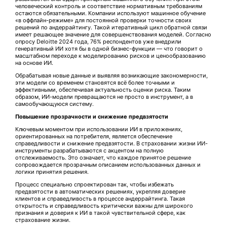
человеческий контроль и соответствие нормативным требованиям
остаются обязательными. Компании используют машинное обучение
«в оффлайн-режиме» для постоянной проверки точности своих
решений по андеррайтингу. Такой итеративный цикл обратной связи
имеет решающее значение для совершенствования моделей. Согласно
опросу Deloitte 2024 года, 76% респондентов уже внедрили
генеративный ИИ хотя бы в одной бизнес-функции — что говорит о
масштабном переходе к моделированию рисков и ценообразованию
на основе ИИ.
Обрабатывая новые данные и выявляя возникающие закономерности,
эти модели со временем становятся всё более точными и
эффективными, обеспечивая актуальность оценки риска. Таким
образом, ИИ-модели превращаются не просто в инструмент, а в
самообучающуюся систему.
Повышение прозрачности и снижение предвзятости
Ключевым моментом при использовании ИИ в приложениях,
ориентированных на потребителя, является обеспечение
справедливости и снижение предвзятости. В страховании жизни ИИ-
инструменты разрабатываются с акцентом на полную
отслеживаемость. Это означает, что каждое принятое решение
сопровождается прозрачным описанием использованных данных и
логики принятия решения.
Процесс специально спроектирован так, чтобы избежать
предвзятости в автоматических решениях, укрепляя доверие
клиентов и справедливость в процессе андеррайтинга. Такая
открытость и справедливость критически важны для широкого
признания и доверия к ИИ в такой чувствительной сфере, как
страхование жизни.