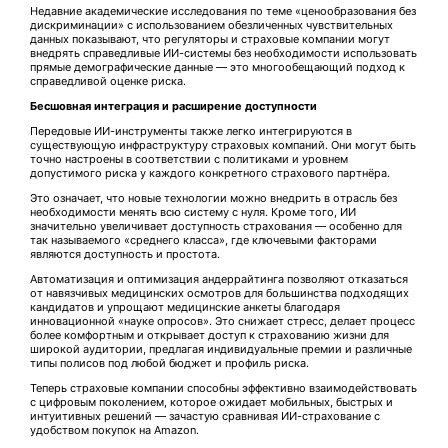
Недавние академические исследования по теме «ценообразования без
дискриминации» с использованием обезличенных чувствительных
данных показывают, что регуляторы и страховые компании могут
внедрять справедливые ИИ-системы без необходимости использовать
прямые демографические данные — это многообещающий подход к
справедливой оценке риска.
Бесшовная интеграция и расширение доступности
Передовые ИИ-инструменты также легко интегрируются в
существующую инфраструктуру страховых компаний. Они могут быть
точно настроены в соответствии с политиками и уровнем
допустимого риска у каждого конкретного страхового партнёра.
Это означает, что новые технологии можно внедрить в отрасль без
необходимости менять всю систему с нуля. Кроме того, ИИ
значительно увеличивает доступность страхования — особенно для
так называемого «среднего класса», где ключевыми факторами
являются доступность и простота.
Автоматизация и оптимизация андеррайтинга позволяют отказаться
от навязчивых медицинских осмотров для большинства подходящих
кандидатов и упрощают медицинские анкеты благодаря
инновационной «науке опросов». Это снижает стресс, делает процесс
более комфортным и открывает доступ к страхованию жизни для
широкой аудитории, предлагая индивидуальные премии и различные
типы полисов под любой бюджет и профиль риска.
Теперь страховые компании способны эффективно взаимодействовать
с цифровым поколением, которое ожидает мобильных, быстрых и
интуитивных решений — зачастую сравнивая ИИ-страхование с
удобством покупок на Amazon.