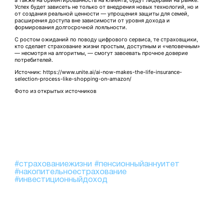
а также на ориентированность на клиента, будут лидерами на рынке.
Успех будет зависеть не только от внедрения новых технологий, но и
от создания реальной ценности — упрощения защиты для семей,
расширения доступа вне зависимости от уровня дохода и
формирования долгосрочной лояльности.
С ростом ожиданий по поводу цифрового сервиса, те страховщики,
кто сделает страхование жизни простым, доступным и «человечным»
— несмотря на алгоритмы, — смогут завоевать прочное доверие
потребителей.
Источник: https://www.unite.ai/ai-now-makes-the-life-insurance-
selection-process-like-shopping-on-amazon/
Фото из открытых источников
#страхованиежизни
#пенсионныйаннуитет
#накопительноестрахование
#инвестиционныйдоход