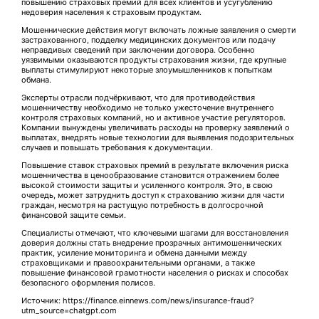
повышению страховых премий для всех клиентов и усугублению
недоверия населения к страховым продуктам.
Мошеннические действия могут включать ложные заявления о смерти
застрахованного, подделку медицинских документов или подачу
неправдивых сведений при заключении договора. Особенно
уязвимыми оказываются продукты страхования жизни, где крупные
выплаты стимулируют некоторые злоумышленников к попыткам
обмана.
Эксперты отрасли подчёркивают, что для противодействия
мошенничеству необходимо не только ужесточение внутреннего
контроля страховых компаний, но и активное участие регуляторов.
Компании вынуждены увеличивать расходы на проверку заявлений о
выплатах, внедрять новые технологии для выявления подозрительных
случаев и повышать требования к документации.
Повышение ставок страховых премий в результате включения риска
мошенничества в ценообразование становится отражением более
высокой стоимости защиты и усиленного контроля. Это, в свою
очередь, может затруднить доступ к страхованию жизни для части
граждан, несмотря на растущую потребность в долгосрочной
финансовой защите семьи.
Специалисты отмечают, что ключевыми шагами для восстановления
доверия должны стать внедрение прозрачных антимошеннических
практик, усиление мониторинга и обмена данными между
страховщиками и правоохранительными органами, а также
повышение финансовой грамотности населения о рисках и способах
безопасного оформления полисов.
Источник: https://finance.einnews.com/news/insurance-fraud?
utm_source=chatgpt.com