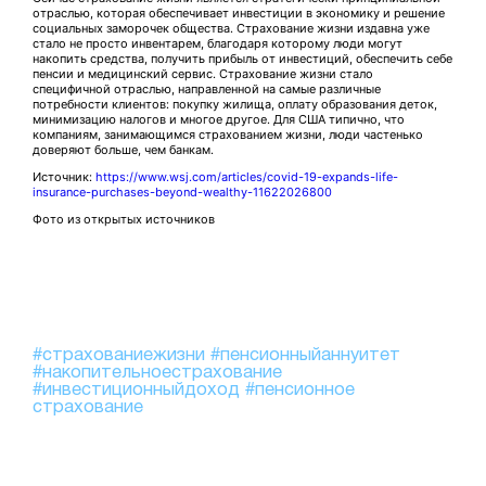
отраслью, которая обеспечивает инвестиции в экономику и решение
социальных заморочек общества. Страхование жизни издавна уже
стало не просто инвентарем, благодаря которому люди могут
накопить средства, получить прибыль от инвестиций, обеспечить себе
пенсии и медицинский сервис. Страхование жизни стало
специфичной отраслью, направленной на самые различные
потребности клиентов: покупку жилища, оплату образования деток,
минимизацию налогов и многое другое. Для США типично, что
компаниям, занимающимся страхованием жизни, люди частенько
доверяют больше, чем банкам.
Источник:
https://www.wsj.com/articles/covid-19-expands-life-
insurance-purchases-beyond-wealthy-11622026800
Фото из открытых источников
#страхованиежизни
#пенсионныйаннуитет
#накопительноестрахование
#инвестиционныйдоход
#пенсионное
страхование