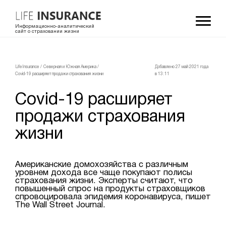
Информационно-аналитический
сайт о страховании жизни
LifeInsurance
/
Северная и Южная Америка
/
Добавлено 27 май 2021 года
Covid-19 расширяет продажи страхования жизни
в 13:11
Covid-19 расширяет
продажи страхования
жизни
Американские домохозяйства с различным
уровнем дохода все чаще покупают полисы
страхования жизни. Эксперты считают, что
повышенный спрос на продукты страховщиков
спровоцировала эпидемия коронавируса, пишет
The Wall Street Journal.