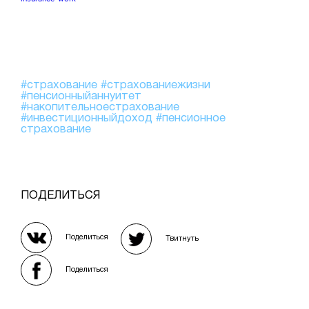
#страхование
#страхованиежизни
#пенсионныйаннуитет
#накопительноестрахование
#инвестиционныйдоход
#пенсионное
страхование
ПОДЕЛИТЬСЯ
Поделиться
Твитнуть
Поделиться