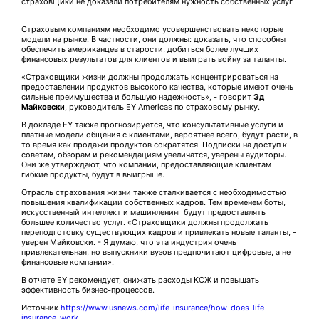
страховщики не доказали потребителям нужность собственных услуг.
Страховым компаниям необходимо усовершенствовать некоторые
модели на рынке. В частности, они должны: доказать, что способны
обеспечить американцев в старости, добиться более лучших
финансовых результатов для клиентов и выиграть войну за таланты.
«Страховщики жизни должны продолжать концентрироваться на
предоставлении продуктов высокого качества, которые имеют очень
сильные преимущества и большую надежность», - говорит
Эд
Майковски
, руководитель EY Americas по страховому рынку.
В докладе EY также прогнозируется, что консультативные услуги и
платные модели общения с клиентами, вероятнее всего, будут расти, в
то время как продажи продуктов сократятся. Подписки на доступ к
советам, обзорам и рекомендациям увеличатся, уверены аудиторы.
Они же утверждают, что компании, предоставляющие клиентам
гибкие продукты, будут в выигрыше.
Отрасль страхования жизни также сталкивается с необходимостью
повышения квалификации собственных кадров. Тем временем боты,
искусственный интеллект и машинленинг будут предоставлять
большее количество услуг. «Страховщики должны продолжать
переподготовку существующих кадров и привлекать новые таланты, -
уверен Майковски. - Я думаю, что эта индустрия очень
привлекательная, но выпускники вузов предпочитают цифровые, а не
финансовые компании».
В отчете EY рекомендует, снижать расходы КСЖ и повышать
эффективность бизнес-процессов.
Источник
https://www.usnews.com/life-insurance/how-does-life-
insurance-work