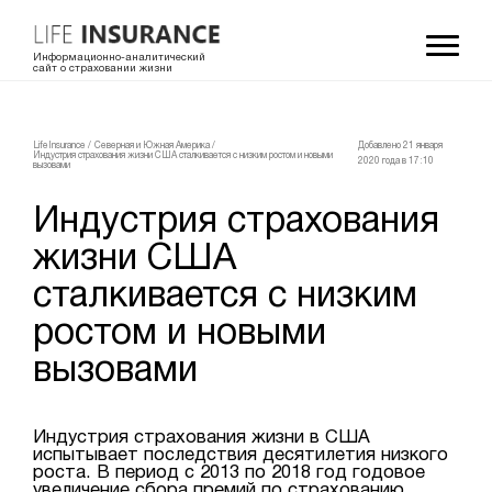
Информационно-аналитический
сайт о страховании жизни
LifeInsurance
/
Северная и Южная Америка
/
Добавлено 21 января
Индустрия страхования жизни США сталкивается с низким ростом и новыми
2020 года в 17:10
вызовами
Индустрия страхования
жизни США
сталкивается с низким
ростом и новыми
вызовами
Индустрия страхования жизни в США
испытывает последствия десятилетия низкого
роста. В период с 2013 по 2018 год годовое
увеличение сбора премий по страхованию