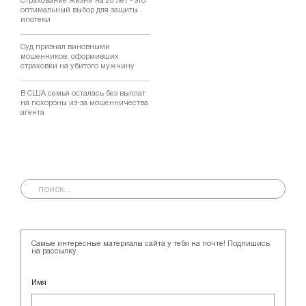
Страхование жизни на 20 лет - это
оптимальный выбор для защиты
ипотеки
Суд признал виновными
мошенников, оформивших
страховки на убитого мужчину
В США семья осталась без выплат
на похороны из-за мошенничества
агента
Самые интересные материалы сайта у тебя на почте! Подпишись
на рассылку.
Имя