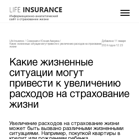
Информационно-аналитический
сайт о страховании жизни
LifeInsurance
/
Северная и Южная Америка
/
Добавлено 11 января
Какие жизненные ситуации могут привести к увеличению расходов на страхование
2024 года в 12:23
жизни
Какие жизненные
ситуации могут
привести к увеличению
расходов на страхование
жизни
Увеличение расходов на страхование жизни
может быть вызвано различными жизненными
ситуациями. Например, покупкой квартиры в
кредит или рождением ребенка.