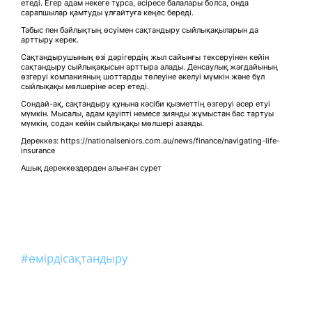
етеді. Егер адам некеге тұрса, әсіресе балалары болса, онда
сарапшылар қамтуды ұлғайтуға кеңес береді.
Табыс пен байлықтың өсуімен сақтандыру сыйлықақыларын да
арттыру керек.
Сақтандырушының өзі дәрігердің жыл сайынғы тексеруінен кейін
сақтандыру сыйлықақысын арттыра алады. Денсаулық жағдайының
өзгеруі компанияның шоттарды төлеуіне әкелуі мүмкін және бұл
сыйлықақы мөлшеріне әсер етеді.
Сондай-ақ, сақтандыру құнына кәсіби қызметтің өзгеруі әсер етуі
мүмкін. Мысалы, адам қауіпті немесе зиянды жұмыстан бас тартуы
мүмкін, содан кейін сыйлықақы мөлшері азаяды.
Дереккөз: https://nationalseniors.com.au/news/finance/navigating-life-
insurance
Ашық дереккөздерден алынған сурет
#өмірдісақтандыру