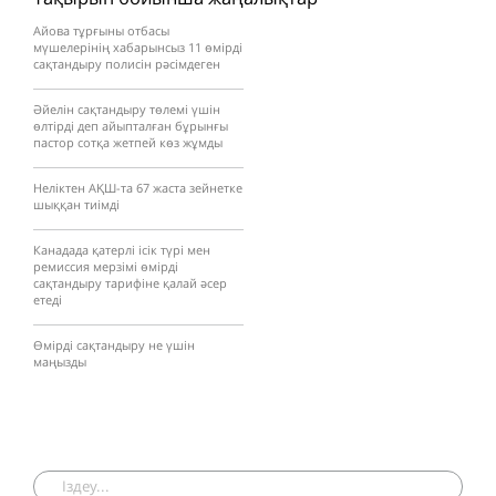
Айова тұрғыны отбасы
мүшелерінің хабарынсыз 11 өмірді
сақтандыру полисін рәсімдеген
Әйелін сақтандыру төлемі үшін
өлтірді деп айыпталған бұрынғы
пастор сотқа жетпей көз жұмды
Неліктен АҚШ-та 67 жаста зейнетке
шыққан тиімді
Канадада қатерлі ісік түрі мен
ремиссия мерзімі өмірді
сақтандыру тарифіне қалай әсер
етеді
Өмірді сақтандыру не үшін
маңызды