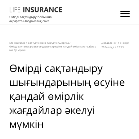
Өмірді сақтандыру бойынша
ақпаратты-талдамалық сайт
LifeInsurance
/
Солтүстік және Оңтүстік Америка
/
Добавлено 11 января
Өмірді сақтандыру шығындарының өсуіне қандай өмірлік жағдайлар
2024 года в 12:23
әкелуі мүмкін
Өмірді сақтандыру
шығындарының өсуіне
қандай өмірлік
жағдайлар әкелуі
мүмкін