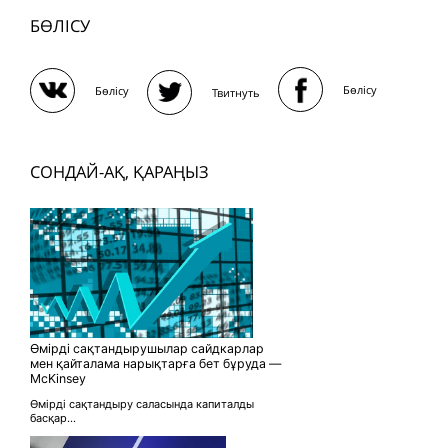
БӨЛІСУ
Бөлісу
Бөлісу
Твитнуть
СОНДАЙ-АҚ, ҚАРАҢЫЗ
Өмірді сақтандырушылар сайдкарлар
мен қайталама нарықтарға бет бұруда —
McKinsey
Өмірді сақтандыру саласында капиталды
басқар...