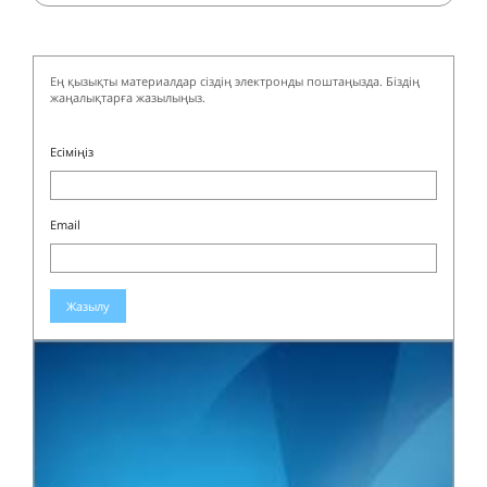
Ең қызықты материалдар сіздің электронды поштаңызда. Біздің
жаңалықтарға жазылыңыз.
Есіміңіз
Email
Жазылу