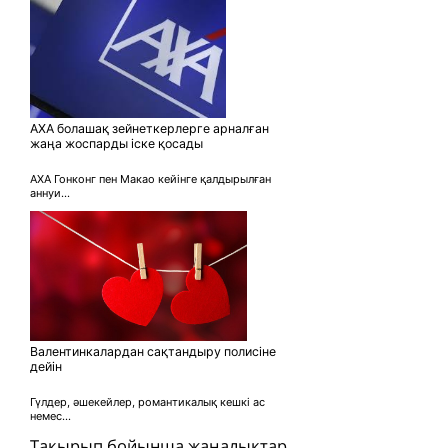
AXA болашақ зейнеткерлерге арналған
жаңа жоспарды іске қосады
AXA Гонконг пен Макао кейінге қалдырылған
аннуи...
Валентинкалардан сақтандыру полисіне
дейін
Гүлдер, әшекейлер, романтикалық кешкі ас
немес...
Тақырып бойынша жаңалықтар