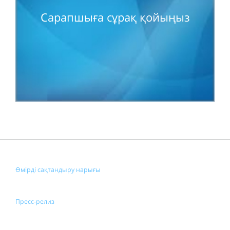
Сарапшыға сұрақ қойыңыз
Өмірді сақтандыру нарығы
Пресс-релиз