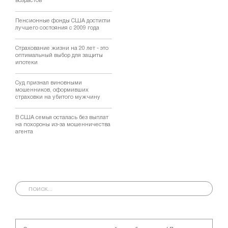
возрастов
Пенсионные фонды США достигли
лучшего состояния с 2009 года
Страхование жизни на 20 лет - это
оптимальный выбор для защиты
ипотеки
Суд признал виновными
мошенников, оформивших
страховки на убитого мужчину
В США семья осталась без выплат
на похороны из-за мошенничества
агента