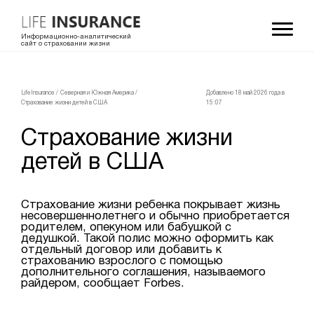
Информационно-аналитический
сайт о страховании жизни
LifeInsurance
/
Северная и Южная Америка
/
Добавлено 18 май 2026 года в
Страхование жизни детей в США
15:07
Страхование жизни
детей в США
Страхование жизни ребенка покрывает жизнь
несовершеннолетнего и обычно приобретается
родителем, опекуном или бабушкой с
дедушкой. Такой полис можно оформить как
отдельный договор или добавить к
страхованию взрослого с помощью
дополнительного соглашения, называемого
райдером, сообщает Forbes.