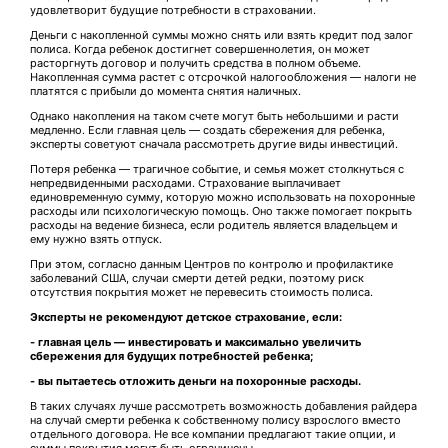
удовлетворит будущие потребности в страховании.
Деньги с накопленной суммы можно снять или взять кредит под залог
полиса. Когда ребенок достигнет совершеннолетия, он может
расторгнуть договор и получить средства в полном объеме.
Накопленная сумма растет с отсрочкой налогообложения — налоги не
платятся с прибыли до момента снятия наличных.
Однако накопления на таком счете могут быть небольшими и расти
медленно. Если главная цель — создать сбережения для ребенка,
эксперты советуют сначала рассмотреть другие виды инвестиций.
Потеря ребенка — трагичное событие, и семья может столкнуться с
непредвиденными расходами. Страхование выплачивает
единовременную сумму, которую можно использовать на похоронные
расходы или психологическую помощь. Оно также помогает покрыть
расходы на ведение бизнеса, если родитель является владельцем и
ему нужно взять отпуск.
При этом, согласно данным Центров по контролю и профилактике
заболеваний США, случаи смерти детей редки, поэтому риск
отсутствия покрытия может не перевесить стоимость полиса.
Эксперты не рекомендуют детское страхование, если:
- главная цель — инвестировать и максимально увеличить
сбережения для будущих потребностей ребенка;
- вы пытаетесь отложить деньги на похоронные расходы.
В таких случаях лучше рассмотреть возможность добавления райдера
на случай смерти ребенка к собственному полису взрослого вместо
отдельного договора. Не все компании предлагают такие опции, и