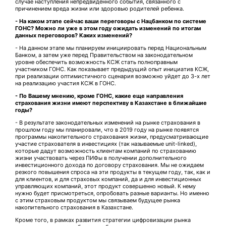
случае наступления непредвиденного события, связанного с
причинением вреда жизни или здоровью родителей ребенка.
- На каком этапе сейчас ваши переговоры с Нацбанком по системе
ГОНС? Можно ли уже в этом году ожидать изменений по итогам
данных переговоров? Каких изменений?
- На данном этапе мы планируем инициировать перед Национальным
Банком, а затем уже перед Правительством на законодательном
уровне обеспечить возможность КСЖ стать полноправным
участником ГОНС. Как показывает предыдущий опыт инициатив КСЖ,
при реализации оптимистичного сценария возможно уйдет до 3-х лет
на реализацию участия КСЖ в ГОНС.
- По Вашему мнению, кроме ГОНС, какие еще направления
страхования жизни имеют перспективу в Казахстане в ближайшие
годы?
- В результате законодательных изменений на рынке страхования в
прошлом году мы планировали, что в 2019 году на рынке появятся
программы накопительного страхования жизни, предусматривающие
участие страхователя в инвестициях (так называемые unit-linked),
которые дадут возможность клиентам компаний по страхованию
жизни участвовать через ПИФы в получении дополнительного
инвестиционного дохода по договору страхования. Мы не ожидаем
резкого повышения спроса на эти продукты в текущем году, так, как и
для клиентов, и для страховых компаний, да и для инвестиционных
управляющих компаний, этот продукт совершенно новый. К нему
нужно будет присмотреться, опробовать разные варианты. Но именно
с этим страховым продуктом мы связываем будущее рынка
накопительного страхования в Казахстане.
Кроме того, в рамках развития стратегии цифровизации рынка