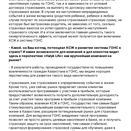
накопленную сумму по ГОНС, так и в зависимости от условий
договора страхования, на выплату по договору накопительного
страхования жизни. В случае же наступления непредвиденных
событий в жизни вкладчика (родителя ребенка), ребенок в любом
случае получит по окончанию срока страхования страховую сумму, на
которую был застрахован родитель, не зависимо от того, сколько
страховых взносов он успел сделать до момента наступления
страхового случая. И в этом заключается главная ценность такого
синергетического эффекта, который может получится при включении
КСЖ в систему ГОНС.
- Какой, на Ваш взгляд, потенциал КСЖ в развитии системы ГОНС в
стране? И какие возможности для компаний и для клиентов видит
здесь в перспективе «Halyk Life» как крупнейшая компания на
рынке?
- В результате работы, проводимой государством по повышению
вовлеченности граждан Казахстана в ГОНС, мы видим хорошие
перспективы для развития такого вида накопительного
страхования, как страхование к определенному событию в жизни.
Кроме того, уже сейчас рынок предлагает своим клиентам
воспользоваться программами с участием в прибыли, которые
предоставляют возможность получить дополнительную доходность
за счет участия таких программ в прибыли страховой компании.
Таким образом, вовлекая КСЖ в ГОНС, государство тем самым будет
стимулировать дальнейшее развитие накопительного страхования
жизни в Казахстане, расширяя потенциальный рынок для страховых
компаний. Для вкладчиков ГОНС внедрение такой программы
позволит не просто делать целевые накопления в банке, но и получать
страховую защиту на срок накоплений, тем самым стабильно
гарантируя формирование страховой суммы для обучения, даже в