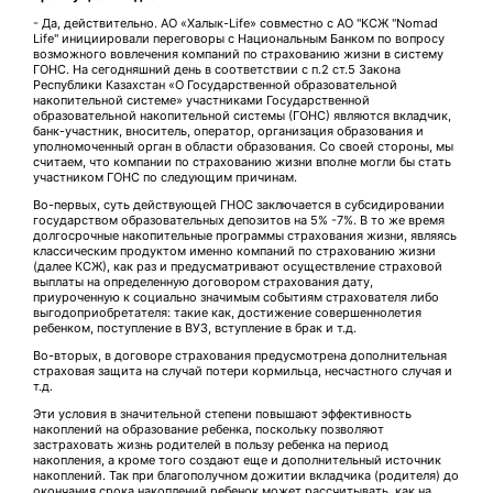
- Да, действительно. АО «Халык-Life» совместно с АО "КСЖ "Nomad
Life" инициировали переговоры с Национальным Банком по вопросу
возможного вовлечения компаний по страхованию жизни в систему
ГОНС. На сегодняшний день в соответствии с п.2 ст.5 Закона
Республики Казахстан «О Государственной образовательной
накопительной системе» участниками Государственной
образовательной накопительной системы (ГОНС) являются вкладчик,
банк-участник, вноситель, оператор, организация образования и
уполномоченный орган в области образования. Со своей стороны, мы
считаем, что компании по страхованию жизни вполне могли бы стать
участником ГОНС по следующим причинам.
Во-первых, суть действующей ГНОС заключается в субсидировании
государством образовательных депозитов на 5% -7%. В то же время
долгосрочные накопительные программы страхования жизни, являясь
классическим продуктом именно компаний по страхованию жизни
(далее КСЖ), как раз и предусматривают осуществление страховой
выплаты на определенную договором страхования дату,
приуроченную к социально значимым событиям страхователя либо
выгодоприобретателя: такие как, достижение совершеннолетия
ребенком, поступление в ВУЗ, вступление в брак и т.д.
Во-вторых, в договоре страхования предусмотрена дополнительная
страховая защита на случай потери кормильца, несчастного случая и
т.д.
Эти условия в значительной степени повышают эффективность
накоплений на образование ребенка, поскольку позволяют
застраховать жизнь родителей в пользу ребенка на период
накопления, а кроме того создают еще и дополнительный источник
накоплений. Так при благополучном дожитии вкладчика (родителя) до
окончания срока накоплений ребенок может рассчитывать, как на