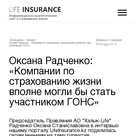
Информационно-аналитический
сайт о страховании жизни
LifeInsurance
/
Эксперт
/
Добавлено 14 февраля
Оксана Радченко: «Компании по страхованию жизни вполне могли бы стать
2019 года в 19:12
участником ГОНС»
Оксана Радченко:
«Компании по
страхованию жизни
вполне могли бы стать
участником ГОНС»
Председатель Правления АО "Халык-Life"
Радченко Оксана Станиславовна в интервью
нашему порталу LifeInsurance.kz поделилась
своим мнением на тему развития