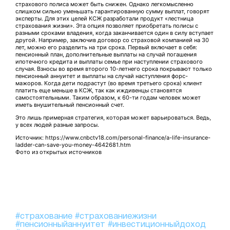
страхового полиса может быть снижен. Однако легкомысленно
слишком сильно уменьшать гарантированную сумму выплат, говорят
эксперты. Для этих целей КСЖ разработали продукт «лестница
страхования жизни». Эта опция позволяет приобретать полисы с
разными сроками владения, когда заканчивается один в силу вступает
другой. Например, заключив договор со страховой компанией на 30
лет, можно его разделить на три срока. Первый включает в себя:
пенсионный план, дополнительные выплаты на случай погашения
ипотечного кредита и выплаты семье при наступлении страхового
случая. Взносы во время второго 10-летнего срока покрывают только
пенсионный аннуитет и выплаты на случай наступления форс-
мажоров. Когда дети подрастут (во время третьего срока) клиент
платить еще меньше в КСЖ, так как иждивенцы становятся
самостоятельными. Таким образом, к 60-ти годам человек может
иметь внушительный пенсионный счет.
Это лишь примерная стратегия, которая может варьироваться. Ведь,
у всех людей разные запросы.
Источник: https://www.cnbctv18.com/personal-finance/a-life-insurance-
ladder-can-save-you-money-4642681.htm
Фото из открытых источников
#страхование
#страхованиежизни
#пенсионныйаннуитет
#инвестиционныйдоход