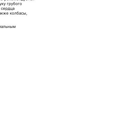
уку грубого
 сердца
акже колбасы,
мальным