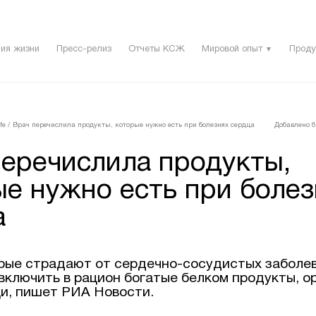
ия жизни
Пресс-релиз
Отчеты КСЖ
Мировой опыт
Проду
▼
fe
/
Врач перечислила продукты, которые нужно есть при болезнях сердца
Добавлено 6 
перечислила продукты,
ые нужно есть при болез
а
рые страдают от сердечно-сосудистых заболев
включить в рацион богатые белком продукты, о
и, пишет РИА Новости.