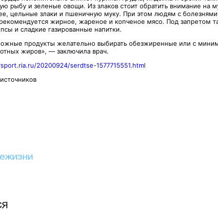
ую рыбу и зеленые овощи. Из злаков стоит обратить внимание на м
нее, цельные злаки и пшеничную муку. При этом людям с болезнями
 рекомендуется жирное, жареное и копченое мясо. Под запретом т
ипсы и сладкие газированные напитки.
рожные продукты желательно выбирать обезжиренные или с мини
тных жиров», — заключила врач.
/rsport.ria.ru/20200924/serdtse-1577715551.html
 источников
иежизни
СЯ