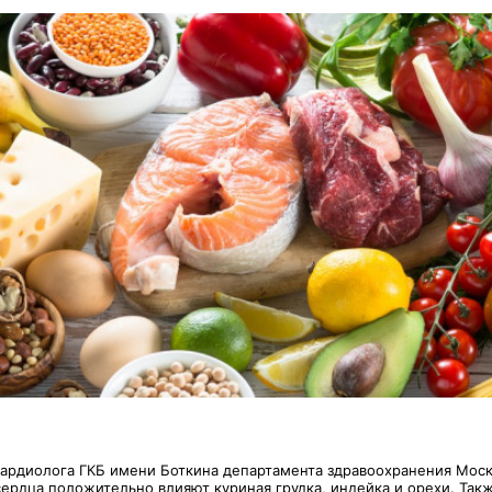
кардиолога ГКБ имени Боткина департамента здравоохранения Мос
 сердца положительно влияют куриная грудка, индейка и орехи. Та