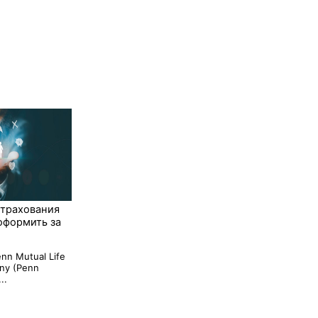
страхования
оформить за
nn Mutual Life
ny (Penn
..