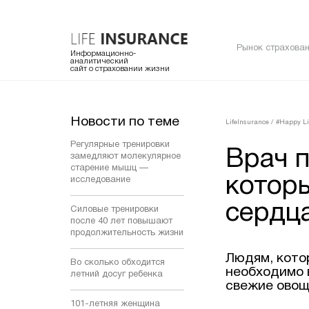
Рынок страхован
Информационно-
аналитический
сайт о страховании жизни
Новости по теме
LifeInsurance
/
#Happy Li
Регулярные тренировки
Врач 
замедляют молекулярное
старение мышц —
котор
исследование
сердц
Силовые тренировки
после 40 лет повышают
продолжительность жизни
Людям, кото
Во сколько обходится
необходимо 
летний досуг ребенка
свежие овощ
101-летняя женщина