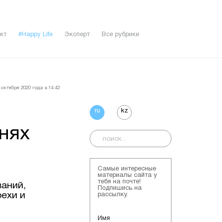
кт
#Happy Life
Эксперт
Все рубрики
октября 2020 года в 14:42
ru
kz
нях
Самые интересные
материалы сайта у
тебя на почте!
аний,
Подпишись на
рехи и
рассылку.
Имя