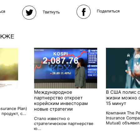
Поделиться
ься
Твитнуть
АКЖЕ
Международное
В США полис 
партнерство откроет
жизни можно 
корейским инвесторам
15 минут
nsurance Plan)
новые стратегии
Компания The Pe
продукт, с...
Insurance Compa
Стало известно о
Mutual) объявил.
стратегическом партнерстве
ю...