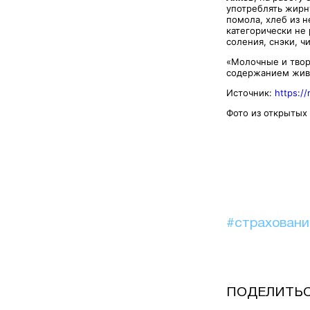
употреблять жирн
помола, хлеб из 
категорически не
соления, снэки, ч
«Молочные и тво
содержанием живо
Источник:
https:/
Фото из открытых
#страхован
ПОДЕЛИТЬ