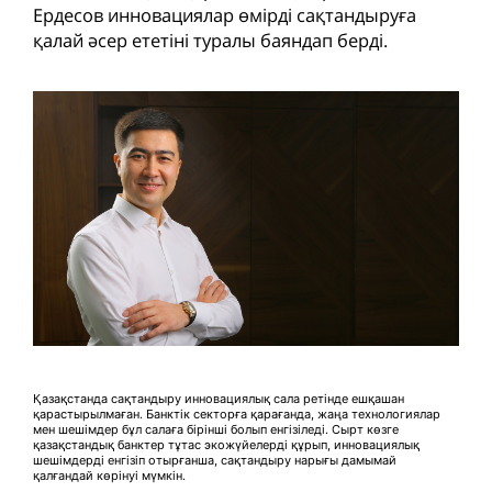
Ердесов инновациялар өмірді сақтандыруға
қалай әсер ететіні туралы баяндап берді.
Қазақстанда сақтандыру инновациялық сала ретінде ешқашан
қарастырылмаған. Банктік секторға қарағанда, жаңа технологиялар
мен шешімдер бұл салаға бірінші болып енгізіледі. Сырт көзге
қазақстандық банктер тұтас экожүйелерді құрып, инновациялық
шешімдерді енгізіп отырғанша, сақтандыру нарығы дамымай
қалғандай көрінуі мүмкін.