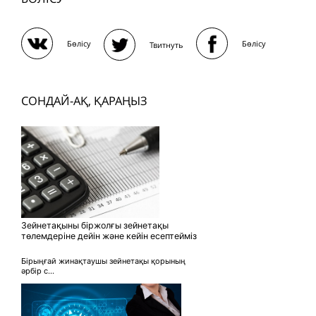
Бөлісу
Бөлісу
Твитнуть
СОНДАЙ-АҚ, ҚАРАҢЫЗ
Зейнетақыны біржолғы зейнетақы
төлемдеріне дейін және кейін есептейміз
Бірыңғай жинақтаушы зейнетақы қорының
әрбір с...