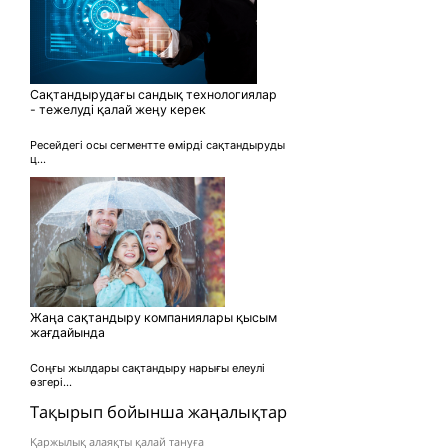
Сақтандырудағы сандық технологиялар
- тежелуді қалай жеңу керек
Ресейдегі осы сегментте өмірді сақтандыруды
ц...
Жаңа сақтандыру компаниялары қысым
жағдайында
Соңғы жылдары сақтандыру нарығы елеулі
өзгері...
Тақырып бойынша жаңалықтар
Қаржылық алаяқты қалай тануға