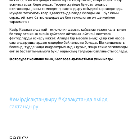
ұсыныстарды бере алады. Теория жүзінде бұл сақтандыру
оқиғалардың саны төмендетіп, сақтандыру өнімдерін арзандатады.
Мұндай технологиялар Қазақстанда пайда болады ма – бұл қиын
сұрақ, өйткені батыс елдерде де бұл технология әлі де кеңінен
таралмаған.
Қазір Қазақстанда қай технология дамып, қайсысы тежеп қалатынын
болжау өте қиын екенін қайталап айтамын, өйткені көптеген
факторларды ескеру қажет. Алайда бір мәселе анық: қазір көп нәрсе
сақтандырушылардың өздеріне байланысты болады. Біз қаншалықты
белсенді түрде жаңа инфрақұрылымды құрып, жаңа технологияларды
енгізе бастайтынымызға бүкіл нарықтың тағдыры байланысты болады.
Фото
сурет компанияның баспасөз-қызметімен ұсынылды.
#өмірдісақтандыру
#Қазақстанда өмірді
сақтандыру
БӨЛІСУ