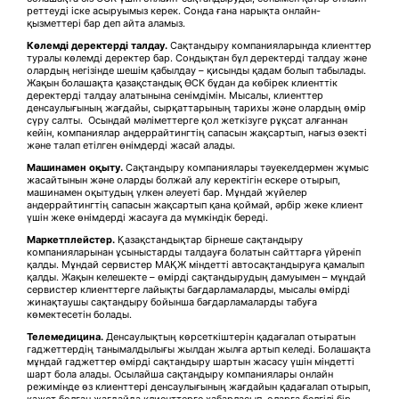
реттеуді іске асыруымыз керек. Сонда ғана нарықта онлайн-
қызметтері бар деп айта аламыз.
Көлемді деректерді талдау
.
Сақтандыру компанияларында клиенттер
туралы көлемді деректер бар. Сондықтан бұл деректерді талдау және
олардың негізінде шешім қабылдау – қисынды қадам болып табылады.
Жақын болашақта қазақстандық ӨСК бұдан да көбірек клиенттік
деректерді талдау алатынына сенімдімін. Мысалы, клиенттер
денсаулығының жағдайы, сырқаттарының тарихы және олардың өмір
сүру салты. Осындай мәліметтерге қол жеткізуге рұқсат алғаннан
кейін, компаниялар андеррайтингтің сапасын жақсартып, нағыз өзекті
және талап етілген өнімдерді жасай алады.
Машин
амен оқыту
.
Сақтандыру компаниялары тәуекелдермен жұмыс
жасайтынын және оларды болжай алу керектігін ескере отырып,
машинамен оқытудың үлкен әлеуеті бар. Мұндай жүйелер
андеррайтингтің сапасын жақсартып қана қоймай, әрбір жеке клиент
үшін жеке өнімдерді жасауға да мүмкіндік береді.
Маркетплейс
тер
.
Қазақстандықтар бірнеше сақтандыру
компанияларынан ұсыныстарды талдауға болатын сайттарға үйреніп
қалды. Мұндай сервистер МАҚЖ міндетті автосақтандыруға қамалып
қалды. Жақын келешекте – өмірді сақтандырудың дамуымен – мұндай
сервистер клиенттерге лайықты бағдарламаларды, мысалы өмірді
жинақтаушы сақтандыру бойынша бағдарламаларды табуға
көмектесетін болады.
Телемедицина.
Денсаулықтың көрсеткіштерін қадағалап отыратын
гаджеттердің танымалдылығы жылдан жылға артып келеді. Болашақта
мұндай гаджеттер өмірді сақтандыру шартын жасасу үшін міндетті
шарт бола алады. Осылайша сақтандыру компаниялары онлайн
режимінде өз клиенттері денсаулығының жағдайын қадағалап отырып,
қажет болған жағдайда клиенттерге хабарласып, оларға белгілі бір