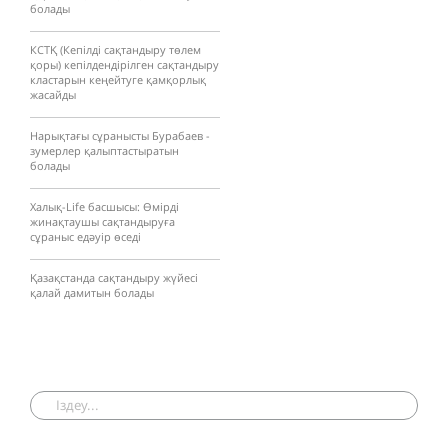
болады
КСТҚ (Кепілді сақтандыру төлем
қоры) кепілдендірілген сақтандыру
кластарын кеңейтуге қамқорлық
жасайды
Нарықтағы сұранысты Бурабаев -
зумерлер қалыптастыратын
болады
Халық-Life басшысы: Өмірді
жинақтаушы сақтандыруға
сұраныс едәуір өседі
Қазақстанда сақтандыру жүйесі
қалай дамитын болады