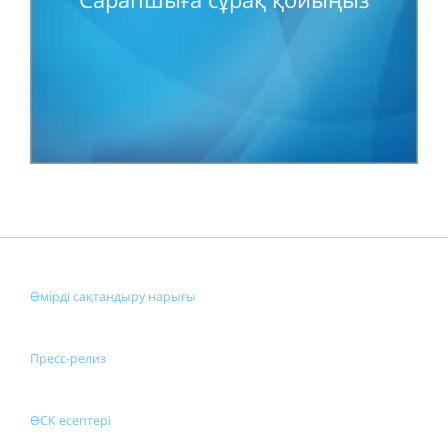
Өмірді сақтандыру нарығы
Пресс-релиз
ӨСК есептері