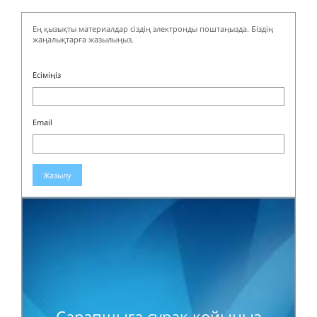
Ең қызықты материалдар сіздің электронды поштаңызда. Біздің
жаңалықтарға жазылыңыз.
Есіміңіз
Email
Жазылу
Сарапшыға сұрақ қойыңыз