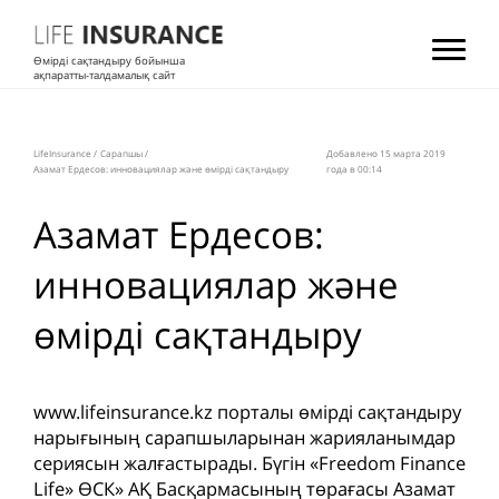
Өмірді сақтандыру бойынша
ақпаратты-талдамалық сайт
LifeInsurance
/
Сарапшы
/
Добавлено 15 мартa 2019
Азамат Ердесов: инновациялар және өмірді сақтандыру
года в 00:14
Азамат Ердесов:
инновациялар және
өмірді сақтандыру
www.lifeinsurance.kz порталы өмірді сақтандыру
нарығының сарапшыларынан жарияланымдар
сериясын жалғастырады. Бүгін «Freedom Finance
Life» ӨСК» АҚ Басқармасының төрағасы Азамат