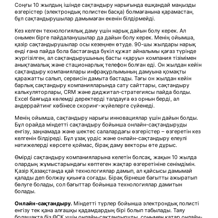
Соңғы 10 жылдың ішінде сақтандыру нарығында ешқандай маңызды
өзгерістер (электрондық полистен басқа) болмағанына қарамастан,
бұл сақтандырушылар дамымаған екенін білдірмейді.
Кез келген технологиялық даму үшін нарық дайын болу керек. Ал
онымен бірге пайдаланушылар да дайын болу керек. Менің ойымша,
қазір сақтандырушылар осы кезеңнен өтуде. 90-шы жылдары нарық
енді ғана пайда бола бастағанда бүкіл құжат айналымы қағаз түрінде
жүргізілген, ал сақтандырушының басты «қаруы» компания тізімімен
анықтамалық және стационарлық телефон болған еді. Он жылдан кейін
сақтандыру компаниялары инфрақұрлымының дамуына қомақты
қаражатты салып, сервисін дамыта бастады. Тағы он жылдан кейін
барлық сақтандыру компанияларында сату сайттары, сақтандыру
калькуляторлары, CRM және диджитал-стратегиясы пайда болды.
Excel баяғыда көлемді деректерді талдауға өз орнын берді, ал
андеррайтинг көбінесе скоринг-жүйелерге сүйенеді.
Менің ойымша, сақтандыру нарығы инновациялар үшін дайын болды.
Бұл орайда міндетті сақтандыру бойынша онлайн-сақтандыруды
енгізу, заңнамада және шектес салалардағы өзгерістер – өзгеретін кез
келгенін білдіреді. Бұл ұзақ үрдіс және онлайн-сақтандыру елеулі
нәтижелерді көрсете қоймас, бірақ даму векторы өте дұрыс.
Өмірді сақтандыру компанияларына келетін болсақ, жақын 10 жылда
олардың жұмыстарындағы көптеген жақтар өзгеретініне сенімдімін.
Қазір Қазақстанда қай технологиялар дамып, ал қайсысы дамымай
қалады деп болжау қиынға соғады. Бірақ бірнеше бағытты ажыратып
бөлуге болады, сол бағыттар бойынша технологиялар дамитын
болады.
Онлайн-с
ақтандыру
.
Міндетті түрлер бойынша электрондық полисті
енгізу тек қана алғашқы қадамдардың бірі болып табылады. Таяу
болашақта біз ӨСК үшін онлайн-сақтандыруды, сонымен қатар онлайн-