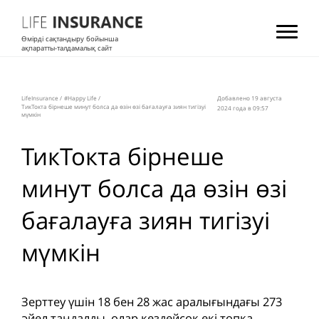
Өмірді сақтандыру бойынша
ақпаратты-талдамалық сайт
LifeInsurance
/
#Happy Life
/
Добавлено 19 августа
ТикТокта бірнеше минут болса да өзін өзі бағалауға зиян тигізуі
2024 года в 09:57
мүмкін
ТикТокта бірнеше
минут болса да өзін өзі
бағалауға зиян тигізуі
мүмкін
Зерттеу үшін 18 бен 28 жас аралығындағы 273
әйел таңдалды, олар кездейсоқ екі топқа