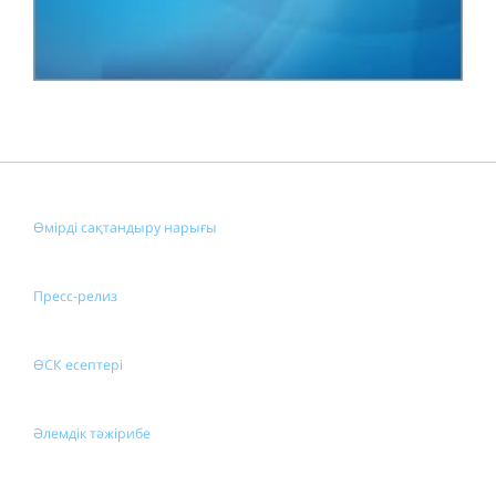
Өмірді сақтандыру нарығы
Пресс-релиз
ӨСК есептері
Әлемдік тәжірибе