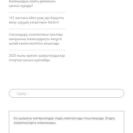
Балаңыздың жазғы демалысы
қанша тұрады?
101 жастағы әйел ұзақ әрі бақытты
өмір сүрудің кеңестерін бөлісті
Сақтандыру компаниясы триллер
жанрының мазасыздықты жеңуге
қалай көмектесетінін анықтады
2025 жылы ересек қазақстандықтар
спортқа қанша жұмсайды
Ең қызықты материалдар сіздің электронды поштаңызда. Біздің
жаңалықтарға жазылыңыз.