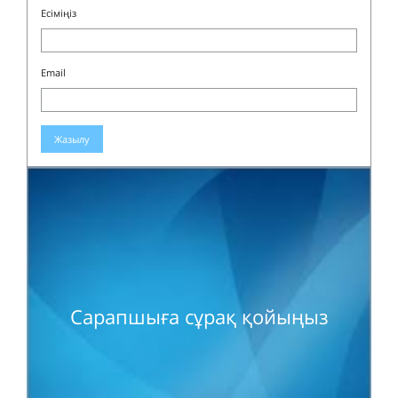
Есіміңіз
Email
Жазылу
Сарапшыға сұрақ қойыңыз