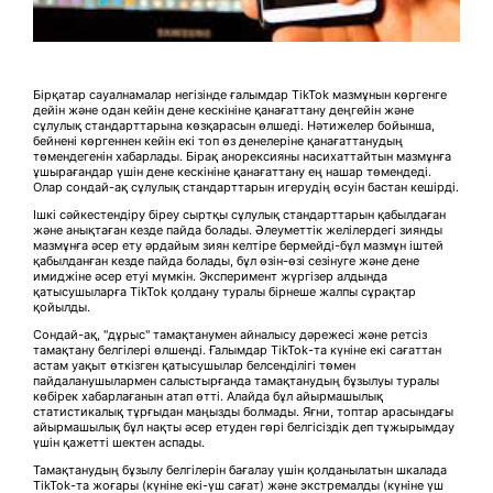
Бірқатар сауалнамалар негізінде ғалымдар TikTok мазмұнын көргенге
дейін және одан кейін дене кескініне қанағаттану деңгейін және
сұлулық стандарттарына көзқарасын өлшеді. Нәтижелер бойынша,
бейнені көргеннен кейін екі топ өз денелеріне қанағаттанудың
төмендегенін хабарлады. Бірақ анорексияны насихаттайтын мазмұнға
ұшырағандар үшін дене кескініне қанағаттану ең нашар төмендеді.
Олар сондай-ақ сұлулық стандарттарын игерудің өсуін бастан кешірді.
Ішкі сәйкестендіру біреу сыртқы сұлулық стандарттарын қабылдаған
және анықтаған кезде пайда болады. Әлеуметтік желілердегі зиянды
мазмұнға әсер ету әрдайым зиян келтіре бермейді-бұл мазмұн іштей
қабылданған кезде пайда болады, бұл өзін-өзі сезінуге және дене
имиджіне әсер етуі мүмкін. Эксперимент жүргізер алдында
қатысушыларға TikTok қолдану туралы бірнеше жалпы сұрақтар
қойылды.
Сондай-ақ, "дұрыс" тамақтанумен айналысу дәрежесі және ретсіз
тамақтану белгілері өлшенді. Ғалымдар TikTok-та күніне екі сағаттан
астам уақыт өткізген қатысушылар белсенділігі төмен
пайдаланушылармен салыстырғанда тамақтанудың бұзылуы туралы
көбірек хабарлағанын атап өтті. Алайда бұл айырмашылық
статистикалық тұрғыдан маңызды болмады. Яғни, топтар арасындағы
айырмашылық бұл нақты әсер етуден гөрі белгісіздік деп тұжырымдау
үшін қажетті шектен аспады.
Тамақтанудың бұзылу белгілерін бағалау үшін қолданылатын шкалада
TikTok-та жоғары (күніне екі-үш сағат) және экстремалды (күніне үш