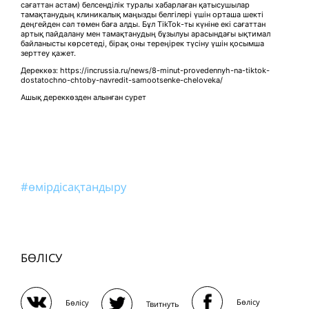
сағаттан астам) белсенділік туралы хабарлаған қатысушылар
тамақтанудың клиникалық маңызды белгілері үшін орташа шекті
деңгейден сәл төмен баға алды. Бұл TikTok-ты күніне екі сағаттан
артық пайдалану мен тамақтанудың бұзылуы арасындағы ықтимал
байланысты көрсетеді, бірақ оны тереңірек түсіну үшін қосымша
зерттеу қажет.
Дереккөз: https://incrussia.ru/news/8-minut-provedennyh-na-tiktok-
dostatochno-chtoby-navredit-samootsenke-cheloveka/
Ашық дереккөзден алынған сурет
#өмірдісақтандыру
БӨЛІСУ
Бөлісу
Бөлісу
Твитнуть