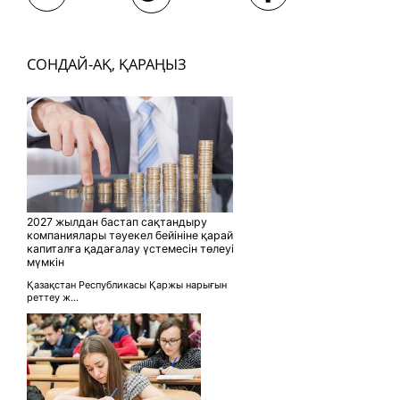
СОНДАЙ-АҚ, ҚАРАҢЫЗ
2027 жылдан бастап сақтандыру
компаниялары тәуекел бейініне қарай
капиталға қадағалау үстемесін төлеуі
мүмкін
Қазақстан Республикасы Қаржы нарығын
реттеу ж...