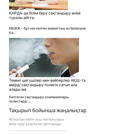
ҚНРДА-де білім беру сақтандыру өнімі
туралы айтты
МБЖЖ – бұл кез келген азаматтың өз баласына
Қа...
Темекі шегушілер мен вейперлер АҚШ-та
өмірді сақтандыру полисін сатып ала
алады ма
Көптеген сақтандыру компаниялары
полистерді ...
Тақырып бойынша жаңалықтар
40 жастан кейін күш жаттығулары
өмір сүру ұзақтығын арттырады