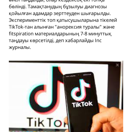
бөлінді. Тамақтанудың бұзылуы диагнозы
қойылған адамдар зерттеуден шығарылды.
Эксперименттік топ қатысушыларына тікелей
TikTok-тан алынған "анорексия туралы" және
fitspiration материалдарының 7-8 минуттық
таңдауы көрсетілді, деп хабарлайды Inc
журналы.