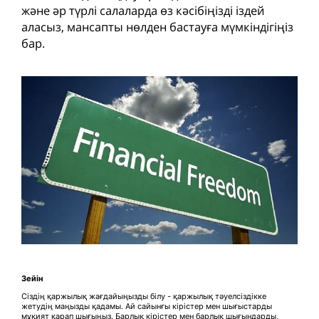
және әр түрлі салаларда өз кәсібіңізді іздей
аласыз, мансапты нөлден бастауға мүмкіндігіңіз
бар.
Зейін
Сіздің қаржылық жағдайыңызды білу - қаржылық тәуелсіздікке
жетудің маңызды қадамы. Ай сайынғы кірістер мен шығыстарды
мұқият қарап шығыңыз. Барлық кірістер мен барлық шығындарды,