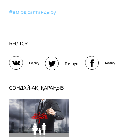
#өмірдісақтандыру
БӨЛІСУ
Бөлісу
Бөлісу
Твитнуть
СОНДАЙ-АҚ, ҚАРАҢЫЗ