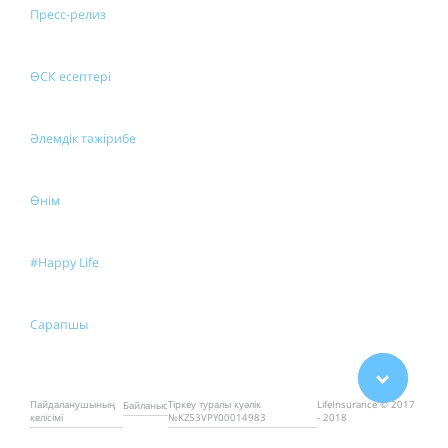
Пресс-релиз
ӨСК есептері
Әлемдік тәжірибе
Өнім
#Happy Life
Сарапшы
Пайдаланушының
Тіркеу туралы куәлік
LifeInsurance © 2017
Байланыс
келісімі
№KZ53VPY00014983
- 2018