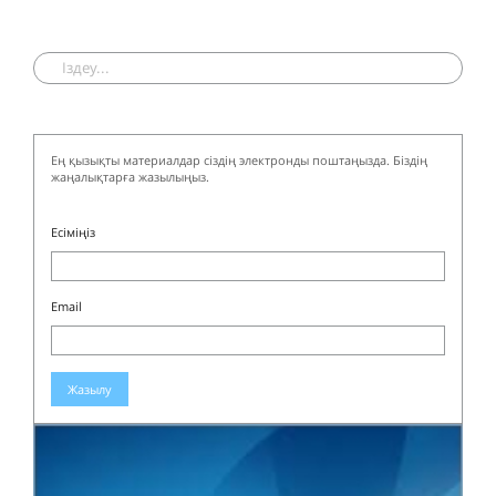
Ең қызықты материалдар сіздің электронды поштаңызда. Біздің
жаңалықтарға жазылыңыз.
Есіміңіз
Email
Жазылу