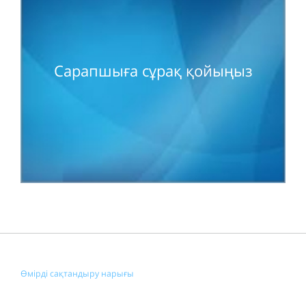
Сарапшыға сұрақ қойыңыз
Өмірді сақтандыру нарығы