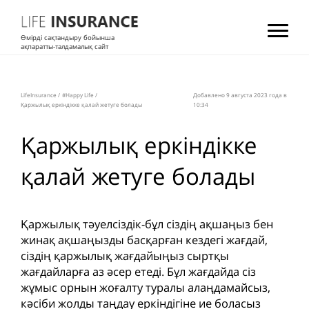
Өмірді сақтандыру бойынша
ақпаратты-талдамалық сайт
LifeInsurance
/
#Happy Life
/
Добавлено 9 августа 2023 года в
Қаржылық еркіндікке қалай жетуге болады
10:34
Қаржылық еркіндікке
қалай жетуге болады
Қаржылық тәуелсіздік-бұл сіздің ақшаңыз бен
жинақ ақшаңызды басқарған кездегі жағдай,
сіздің қаржылық жағдайыңыз сыртқы
жағдайларға аз әсер етеді. Бұл жағдайда сіз
жұмыс орнын жоғалту туралы алаңдамайсыз,
кәсіби жолды таңдау еркіндігіне ие боласыз