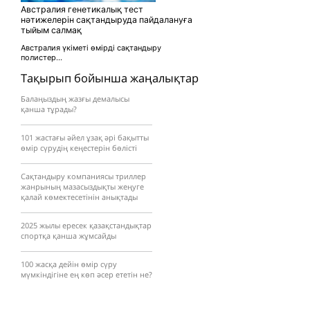
Австралия генетикалық тест
нәтижелерін сақтандыруда пайдалануға
тыйым салмақ
Австралия үкіметі өмірді сақтандыру
полистер...
Тақырып бойынша жаңалықтар
Балаңыздың жазғы демалысы
қанша тұрады?
101 жастағы әйел ұзақ әрі бақытты
өмір сүрудің кеңестерін бөлісті
Сақтандыру компаниясы триллер
жанрының мазасыздықты жеңуге
қалай көмектесетінін анықтады
2025 жылы ересек қазақстандықтар
спортқа қанша жұмсайды
100 жасқа дейін өмір сүру
мүмкіндігіне ең көп әсер ететін не?