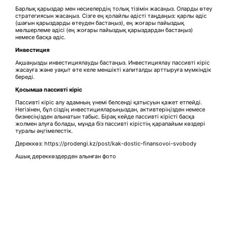
Барлық қарыздар мен несиелердің толық тізімін жасаңыз. Оларды өтеу
стратегиясын жасаңыз. Сізге ең қолайлы әдісті таңдаңыз: қарлы әдіс
(шағын қарыздарды өтеуден бастаңыз), ең жоғары пайыздық
мөлшерлеме әдісі (ең жоғары пайыздық қарыздардан бастаңыз)
немесе басқа әдіс.
Инвестиция
Ақшаңызды инвестициялауды бастаңыз. Инвестициялау пассивті кіріс
жасауға және уақыт өте келе меншікті капиталды арттыруға мүмкіндік
береді.
Қосымша пассивті кіріс
Пассивті кіріс алу адамның үнемі белсенді қатысуын қажет етпейді.
Негізінен, бұл сіздің инвестицияларыңыздан, активтеріңізден немесе
бизнесіңізден алынатын табыс. Бірақ кейде пассивті кірісті басқа
жолмен алуға болады, мұнда біз пассивті кірістің қарапайым көздері
туралы әңгімелестік.
Дереккөз: https://prodengi.kz/post/kak-dostic-finansovoi-svobody
Ашық дереккөздерден алынған фото