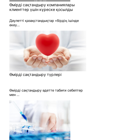
Өмірді сақтандыру компаниялары
клиенттер үшін күреске қосылды
Дәулетті қазақстандықтар «бірдің ішінде
екеу...
Өмірді сақтандыру түрлері
Өмірді сақтандыру әдетте табиғи себептер
мен ...