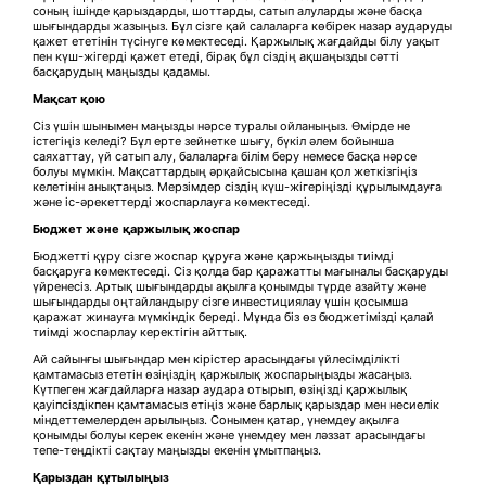
соның ішінде қарыздарды, шоттарды, сатып алуларды және басқа
шығындарды жазыңыз. Бұл сізге қай салаларға көбірек назар аударуды
қажет ететінін түсінуге көмектеседі. Қаржылық жағдайды білу уақыт
пен күш-жігерді қажет етеді, бірақ бұл сіздің ақшаңызды сәтті
басқарудың маңызды қадамы.
Мақсат қою
Сіз үшін шынымен маңызды нәрсе туралы ойланыңыз. Өмірде не
істегіңіз келеді? Бұл ерте зейнетке шығу, бүкіл әлем бойынша
саяхаттау, үй сатып алу, балаларға білім беру немесе басқа нәрсе
болуы мүмкін. Мақсаттардың әрқайсысына қашан қол жеткізгіңіз
келетінін анықтаңыз. Мерзімдер сіздің күш-жігеріңізді құрылымдауға
және іс-әрекеттерді жоспарлауға көмектеседі.
Бюджет және қаржылық жоспар
Бюджетті құру сізге жоспар құруға және қаржыңызды тиімді
басқаруға көмектеседі. Сіз қолда бар қаражатты мағыналы басқаруды
үйренесіз. Артық шығындарды ақылға қонымды түрде азайту және
шығындарды оңтайландыру сізге инвестициялау үшін қосымша
қаражат жинауға мүмкіндік береді. Мұнда біз өз бюджетімізді қалай
тиімді жоспарлау керектігін айттық.
Ай сайынғы шығындар мен кірістер арасындағы үйлесімділікті
қамтамасыз ететін өзіңіздің қаржылық жоспарыңызды жасаңыз.
Күтпеген жағдайларға назар аудара отырып, өзіңізді қаржылық
қауіпсіздікпен қамтамасыз етіңіз және барлық қарыздар мен несиелік
міндеттемелерден арылыңыз. Сонымен қатар, үнемдеу ақылға
қонымды болуы керек екенін және үнемдеу мен ләззат арасындағы
тепе-теңдікті сақтау маңызды екенін ұмытпаңыз.
Қарыздан құтылыңыз