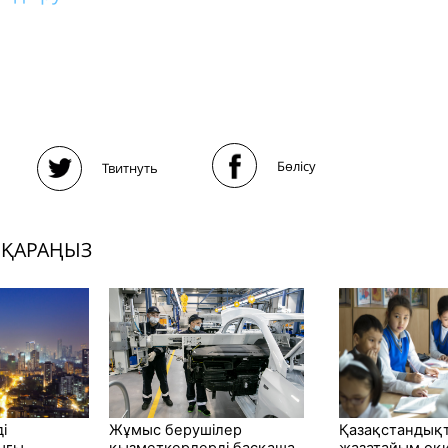
Бөлісу
Твитнуть
 ҚАРАҢЫЗ
і
Жұмыс берушілер
Қазақстандық
ығы
қызметкерлерді басқаша
жазатайым оқ