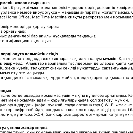
ірмесін жасап отырыңыз
негізгі, бірақ жиі ұмыт қалатын әдісі – деректердің резервтік көшірме
ұрланса немесе вирус жұқса – маңызды ақпаратты жоғалтпайсыз. Go
tect Home Office, Mac Time Machine сияқты ресурстар мен қосымша
көшірмелерді де қорғау керек:
өз орнатыңыз;
ныс деңгейлері бар ақылы нұсқаларды таңдаңыз;
аутентификацияны қосыңыз.
лерді оқуға келмейтін етіңіз
р мен смартфондарда жеке ақпарат сақталып қалуы мүмкін. Қатты д
ық өшірмейді. Алаяқтар қарапайым тәсілдермен де оларды қайта қа
Қ, жеке куәлік, төлқұжат сканы секілді құжаттарды сақтайтыныңыз
амсыз ету өте маңызды.
 қатқыл дискіні физикалық түрде жойып, қалдықтарын қоқысқа таста
рғаңыз
желісіне бөгде адамдар қосылмас үшін мықты құпиясөз орнатыңыз. Кә
ниетімен қосылған адам – құрылғыларыңызға қол жеткізуі мүмкін.
ық орындардағы (кафе, әуежай, сауда орталықтары) Wi-Fi желісіне 
ректер шифрланбайды, сондықтан кез келген адам сіздің трафикті 
– логин, құпиясөз, ЖСН, банк картасы деректері – ұрлап кетуі мүмкін
ы уақтылы жаңартыңыз
старды тауып, оны компаниялар жөндеп үлгермей тұрып пайдалана