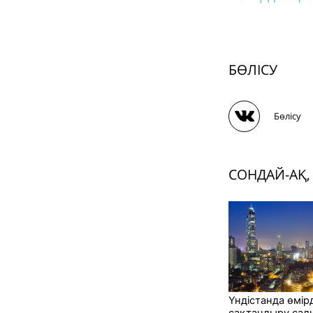
БӨЛІСУ
Бөлісу
СОНДАЙ-АҚ,
Үндістанда өмірд
сақтандыру сал