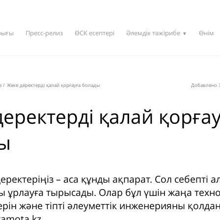
рығы
Пресс-релиз
ӨСК есептері
Әлемдік тәжірибе
Өнім
▼
e
/
Жеке деректерді қалай қорғауға болады
Добавлено 3
деректерді қалай қорға
ы
деректеріңіз – аса құнды ақпарат. Сол себепті 
ы ұрлауға тырысады. Олар бұл үшін жаңа техн
ерін және тіпті әлеуметтік инженерияны қолда
amota.kz.