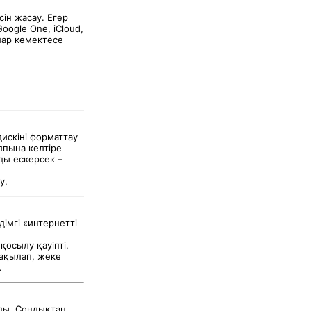
сін жасау. Егер
ogle One, iCloud,
лар көмектесе
искіні форматтау
лпына келтіре
ды ескерсек –
у.
дімгі «интернетті
қосылу қауіпті.
бақылап, жеке
.
ды. Сондықтан