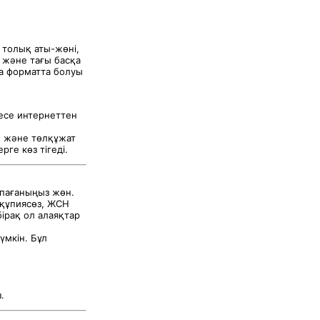
 толық аты-жөні,
 және тағы басқа
қа форматта болуы
есе интернеттен
Н және төлқұжат
ге көз тігеді.
шпағаныңыз жөн.
, құпиясөз, ЖСН
бірақ ол алаяқтар
үмкін. Бұл
.