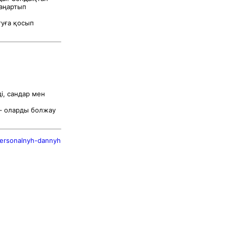
аңартып
туға қосып
ді, сандар мен
 – оларды болжау
-personalnyh-dannyh