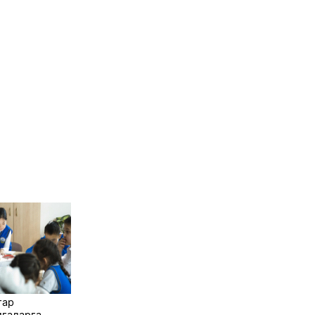
тар
иғаларға