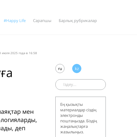
#Happy Life
Сарапшы
Барлық рубрикалар
 июля 2025 года в 16:58
уға
ru
kz
Ең қызықты
материалдар сіздің
алаяқтар мен
электронды
ологияларды,
поштаңызда. Біздің
жаңалықтарға
нады, деп
жазылыңыз.