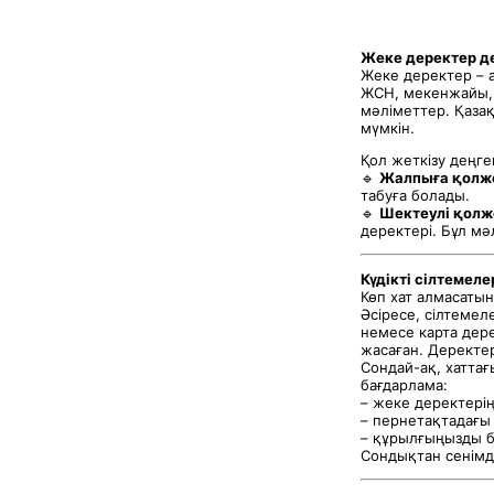
Жеке деректер де
Жеке деректер – 
ЖСН, мекенжайы, 
мәліметтер. Қаза
мүмкін.
Қол жеткізу деңге
🔹
Жалпыға қолже
табуға болады.
🔹
Шектеулі қолж
деректері. Бұл мә
Күдікті сілтемеле
Көп хат алмасаты
Әсіресе, сілтемел
немесе карта дере
жасаған. Деректер
Сондай-ақ, хаттағ
бағдарлама:
– жеке деректерің
– пернетақтадағы
– құрылғыңызды б
Сондықтан сенімді