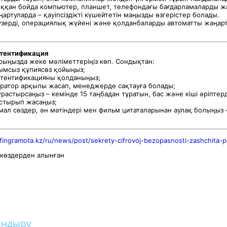
ққан бойда компьютер, планшет, телефондағы бағдарламаларды ж
артуларда – қауіпсіздікті күшейтетін маңызды өзгерістер болады.
узерді, операциялық жүйені және қолданбаларды автоматты жаңар
утентификация
рыңызда жеке мәліметтеріңіз көп. Сондықтан:
нымсыз құпиясөз қойыңыз;
аутентификацияны қолданыңыз;
нератор арқылы жасап, менеджерде сақтауға болады;
құрастырсаңыз – кемінде 15 таңбадан тұратын, бас және кіші әріптер
стырып жасаңыз;
ымал сөздер, ән мәтіндері мен фильм цитаталарынан аулақ болыңыз
/fingramota.kz/ru/news/post/sekrety-cifrovoj-bezopasnosti-zashchita
ккөздерден алынған
андыру