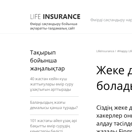
Өмірді сақтандыру на
Өмірді сақтандыру бойынша
ақпаратты-талдамалық сайт
Тақырып
LifeInsurance
/
#Happy Lif
бойынша
Жеке 
жаңалықтар
40 жастан кейін күш
болад
жаттығулары өмір сүру
ұзақтығын арттырады
Балаңыздың жазғы
Сіздің жеке 
демалысы қанша тұрады?
хакерлер он
101 жастағы әйел ұзақ әрі
алдау тәсілд
бақытты өмір сүрудің
жазады Fingr
кеңестерін бөлісті