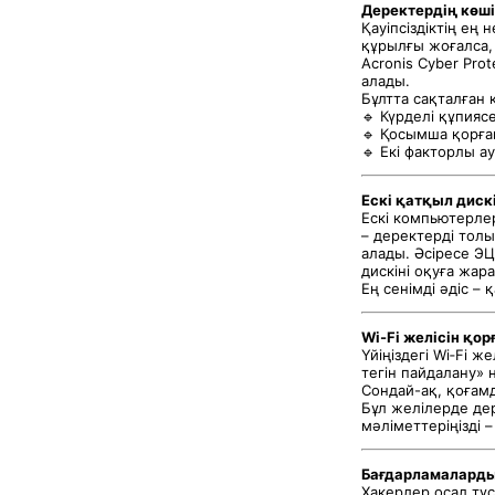
Деректердің көш
Қауіпсіздіктің ең 
құрылғы жоғалса, 
Acronis Cyber Pro
алады.
Бұлтта сақталған 
🔹 Күрделі құпияс
🔹 Қосымша қорға
🔹 Екі факторлы 
Ескі қатқыл дискі
Ескі компьютерле
– деректерді тол
алады. Әсіресе ЭЦ
дискіні оқуға жар
Ең сенімді әдіс –
Wi-Fi желісін қо
Үйіңіздегі Wi‑Fi 
тегін пайдалану» 
Сондай-ақ, қоғамд
Бұл желілерде де
мәліметтеріңізді 
Бағдарламалард
Хакерлер осал тұ