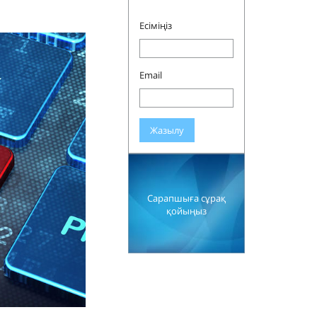
Есіміңіз
Email
Жазылу
Сарапшыға сұрақ
қойыңыз