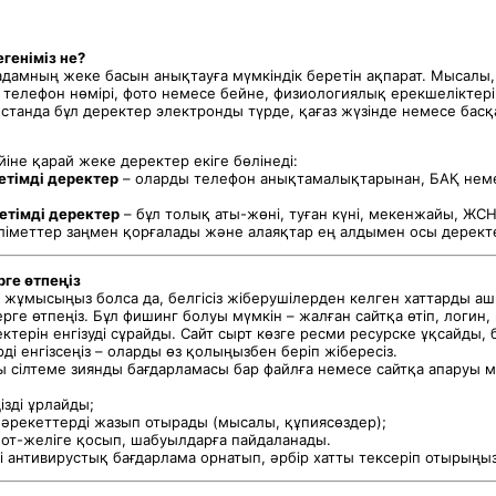
геніміз не?
адамның жеке басын анықтауға мүмкіндік беретін ақпарат. Мысалы,
телефон нөмірі, фото немесе бейне, физиологиялық ерекшеліктері
қстанда бұл деректер электронды түрде, қағаз жүзінде немесе бас
йіне қарай жеке деректер екіге бөлінеді:
тімді деректер
– оларды телефон анықтамалықтарынан, БАҚ нем
етімді деректер
– бұл толық аты-жөні, туған күні, мекенжайы, ЖС
ліметтер заңмен қорғалады және алаяқтар ең алдымен осы деректер
рге өтпеңіз
н жұмысыңыз болса да, белгісіз жіберушілерден келген хаттарды а
ерге өтпеңіз. Бұл фишинг болуы мүмкін – жалған сайтқа өтіп, логин
ктерін енгізуді сұрайды. Сайт сырт көзге ресми ресурске ұқсайды, 
ді енгізсеңіз – оларды өз қолыңызбен беріп жібересіз.
ы сілтеме зиянды бағдарламасы бар файлға немесе сайтқа апаруы м
ізді ұрлайды;
 әрекеттерді жазып отырады (мысалы, құпиясөздер);
от-желіге қосып, шабуылдарға пайдаланады.
 антивирустық бағдарлама орнатып, әрбір хатты тексеріп отырыңыз