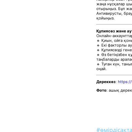
жаңа нұсқалар шы
отырыңыз. Бұл жаң
Антивирусты, бра
қойыңыз.
Құпиясөз және а
Онлайн-аккаунтта
🔹 Қиын, ойға қо
🔹 Екі факторлы 
🔹 Құпиясөзді ге
🔹 Өз бетіңізбен 
таңбаларды арала
🔹 Туған күн, тан
оңай.
Дереккөз
:
https:/
Фото
: ашық дере
#өмірдісақт