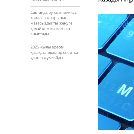
Сақтандыру компаниясы
триллер жанрының
мазасыздықты жеңуге
қалай көмектесетінін
анықтады
2025 жылы ересек
қазақстандықтар спортқа
қанша жұмсайды