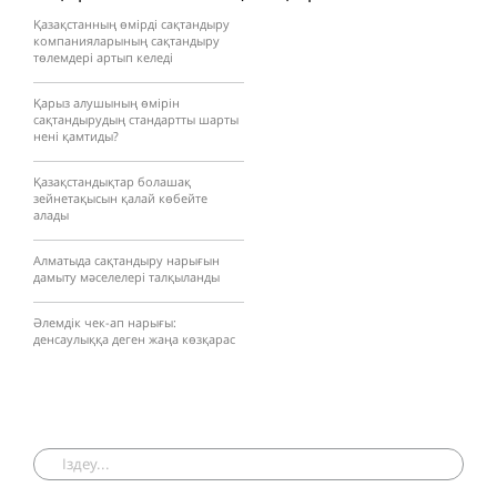
Қазақстанның өмірді сақтандыру
компанияларының сақтандыру
төлемдері артып келеді
Қарыз алушының өмірін
сақтандырудың стандартты шарты
нені қамтиды?
Қазақстандықтар болашақ
зейнетақысын қалай көбейте
алады
Алматыда сақтандыру нарығын
дамыту мәселелері талқыланды
Әлемдік чек-ап нарығы:
денсаулыққа деген жаңа көзқарас