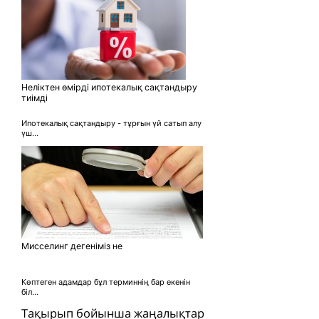
Неліктен өмірді ипотекалық сақтандыру
тиімді
Ипотекалық сақтандыру - тұрғын үй сатып алу
үш...
Мисселинг дегеніміз не
Көптеген адамдар бұл терминнің бар екенін
біл...
Тақырып бойынша жаңалықтар