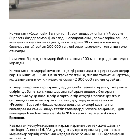
Компания «Жедел ерікті аннуитеттік сақтандыру» өнімін («Freedom
Support» бағдарламасы) әзірледі. Бағдарламаның ережелеріне сәйкес,
компания қаза тапқан қауіпсіздік күштерінің 19 қызметкерлерінің
балаларына ай сайын 200 000 теңгені олар кәмелетке толғанша төлеп
отырады.
Шамамен, барлық төлемдер бойынша сома 200 млн теңгеден астамды
құрайды.
Компания төлемдерді жүргізетіндердің арасында жаңадан туылғандар
бар. Ең кішісіне – 3 ай. Ол 18 жасқа толғанша, ffin.life төлейтін шарттың
қолданылуының бүткіл кезеңіне сома 42 600 000 теңгені құрайды.
«Тонаушылар мен терроршылдардан бейбіт азаматтарды қорғау үшін
өмірін құрбан еткен жақындарынан айырылғандарға бұл орын
толтырмас ауыр қаза. Қазір оларға, өмір сүруді жалғастыру және
болашаққа сеніммен қарау үшін, біздің қолдауымыз өте қажет.
«Freedom Support» бағдарламасы арқылы, әкелері қаза тапқан
балаларға ай сайын аннуитеттік төлемдерді жүзеге асырамыз,- деп
мәлімдеді Freedom Finance Life ӨСК Басқарма төрағасы
Азамат
Ердесов
.
Қазақстан Республикасының қаржы нарығын реттеу және дамыту
жөніндегі Агенттігі (ҚРА) құқық қорғау органдарының қаза тапқан
қызметкерлерінің отбасына жәрдем беру бойынша ӨСК бастамасын
қолдайды.