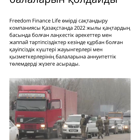
Freedom Finance Life өмірді сақтандыру
компаниясы Қазақстанда 2022 жылы қаңтардың
басында болған лаңкестік әрекеттер мен
жаппай тәртіпсіздіктер кезінде құрбан болған
қауіпсіздік күштері жауынгерлері мен
қызметкерлерінің балаларына аннуитеттік
төлемдерді жүзеге асырады.