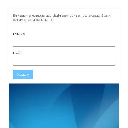
Ең қызықты материалдар сіздің электронды поштаңызда. Біздің
жаңалықтарға жазылыңыз.
Есіміңіз
Email
Жазылу