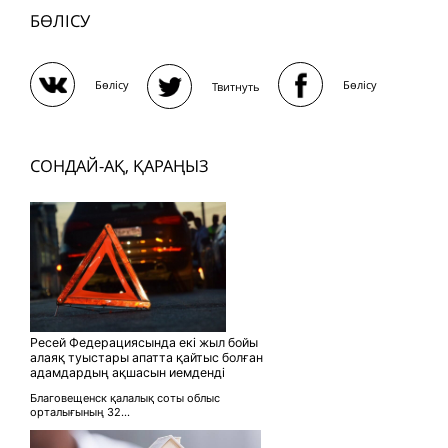
БӨЛІСУ
Бөлісу
Бөлісу
Твитнуть
СОНДАЙ-АҚ, ҚАРАҢЫЗ
Ресей Федерациясында екі жыл бойы
алаяқ туыстары апатта қайтыс болған
адамдардың ақшасын иемденді
Благовещенск қалалық соты облыс
орталығының 32...