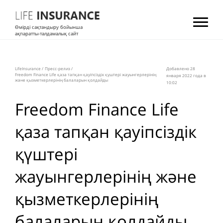
Өмірді сақтандыру бойынша
ақпаратты-талдамалық сайт
LifeInsurance
/
Пресс-релиз
/
Добавлено 28
Freedom Finance Life қаза тапқан қауіпсіздік қүштері жауынгерлерінің
января 2022 года в
және қызметкерлерінің балаларын қолдайды
10:02
Freedom Finance Life
қаза тапқан қауіпсіздік
қүштері
жауынгерлерінің және
қызметкерлерінің
балаларын қолдайды