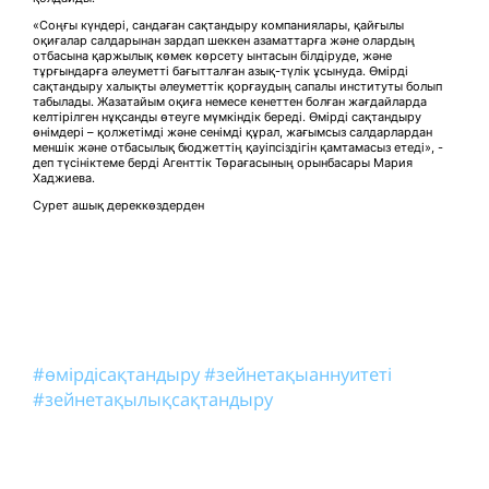
«Соңғы күндері, сандаған сақтандыру компаниялары, қайғылы
оқиғалар салдарынан зардап шеккен азаматтарға және олардың
отбасына қаржылық көмек көрсету ынтасын білдіруде, және
тұрғындарға әлеуметті бағытталған азық-түлік ұсынуда. Өмірді
сақтандыру халықты әлеуметтік қорғаудың сапалы институты болып
табылады. Жазатайым оқиға немесе кенеттен болған жағдайларда
келтірілген нұқсанды өтеуге мүмкіндік береді. Өмірді сақтандыру
өнімдері – қолжетімді және сенімді құрал, жағымсыз салдарлардан
меншік және отбасылық бюджеттің қауіпсіздігін қамтамасыз етеді», -
деп түсініктеме берді Агенттік Төрағасының орынбасары Мария
Хаджиева.
Сурет ашық дереккөздерден
#өмірдісақтандыру
#зейнетақыаннуитеті
#зейнетақылықсақтандыру