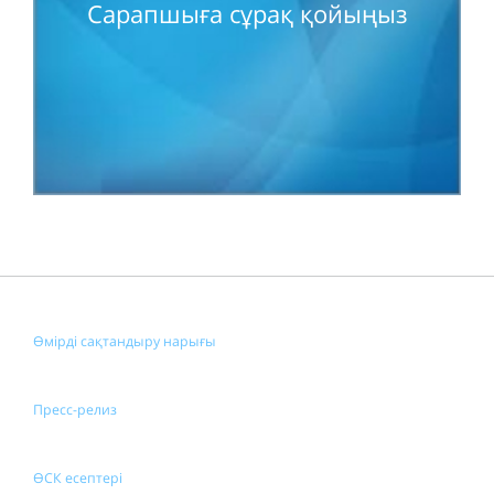
Сарапшыға сұрақ қойыңыз
Өмірді сақтандыру нарығы
Пресс-релиз
ӨСК есептері