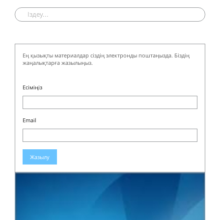
Ең қызықты материалдар сіздің электронды поштаңызда. Біздің
жаңалықтарға жазылыңыз.
Есіміңіз
Email
Жазылу