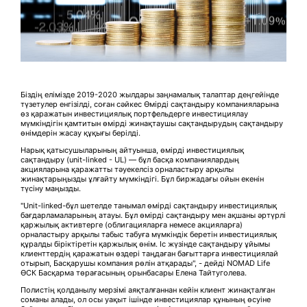
Біздің елімізде 2019-2020 жылдары заңнамалық талаптар деңгейінде
түзетулер енгізілді, соған сәйкес Өмірді сақтандыру компанияларына
өз қаражатын инвестициялық портфельдерге инвестициялау
мүмкіндігін қамтитын өмірді жинақтаушы сақтандырудың сақтандыру
өнімдерін жасау құқығы берілді.
Нарық қатысушыларының айтуынша, өмірді инвестициялық
сақтандыру (unit-linked - UL) — бұл басқа компаниялардың
акцияларына қаражатты тәуекелсіз орналастыру арқылы
жинақтарыңызды ұлғайту мүмкіндігі. Бұл биржадағы ойын екенін
түсіну маңызды.
"Unit-linked-бұл шетелде танымал өмірді сақтандыру инвестициялық
бағдарламаларының атауы. Бұл өмірді сақтандыру мен ақшаны әртүрлі
қаржылық активтерге (облигацияларға немесе акцияларға)
орналастыру арқылы табыс табуға мүмкіндік беретін инвестициялық
құралды біріктіретін қаржылық өнім. Іс жүзінде сақтандыру ұйымы
клиенттердің қаражатын өздері таңдаған бағыттарға инвестициялай
отырып, Басқарушы компания рөлін атқарады", - дейді NOMAD Life
ӨСК Басқарма төрағасының орынбасары Елена Тайтуголева.
Полистің қолданылу мерзімі аяқталғаннан кейін клиент жинақталған
соманы алады, ол осы уақыт ішінде инвестициялар құнының өсуіне