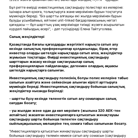
Бұл ретте өмірді инвестициялық сақтандыру полистері өз иелеріне:
ішінара алып қоюға, толықтыруға және мерзімінен бұрын тоқтатуға
мүмкіндік береді. "Біз шартты алғашқы екі жылда мерзімінен бұрын
бұзуды ұсынбаймыз, өйткені unit-linked бағдарламасының негізгі
қағидасы — бұл шарттың ұзақ мерзімінде тиімді жүзеге асырылатын
күрделі пайыздың әсері", - деп түсіндіреді Елена Тайтуголева.
Салық жеңілдіктері
Қазақстанда бағалы қағаздарды жергілікті нарықта сатып алу
кезінде салықтық преференциялар қолданылады, бірақ егер
инвестор оларды шетелдік нарықтарда сатып алса, жеңілдіктер
жұмысын тоқтатады. Өмірді инвестициялық сақтандыру
шарттарын жасасу кезінде сақтанушылар салық
преференцияларын пайдаланады, дегенмен олардың ақшасы
шетелдік нарықтарға салынған.
Инвестициялық сақтандыру полисінің болуы полис иелеріне табыс
салығын азайтуға және сәйкесінше алынған кірісті арттыруға
мүмкіндік береді. Инвестициялық сақтандыру бойынша салықтық
жеңілдіктер нысанда беріледі:
- шартты бұзу кезінде төленетін сатып алу сомаларын салық
салудан босату;
- үш жылдан және одан да көп мерзімге (жылына 320 АЕК-тен
аспайтын) жасалған инвестицияларға қатысатын жинақтаушы
сақтандыру шарты бойынша төленген сақтандыру
сыйлықақысының мөлшеріне тең сомаға табыс салығынан босату.
"Инвестицияларға қатысатын жинақтаушы сақтандыру шарты
бойынша сақтандыру төлемін немесе сатып алу сомасын (сақтандыру