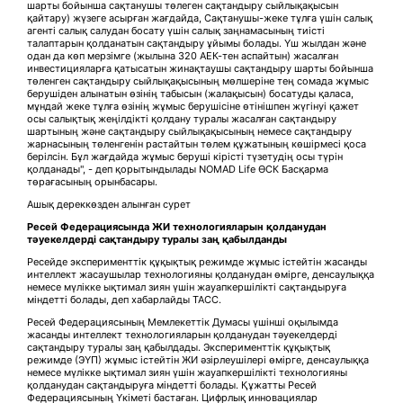
шарты бойынша сақтанушы төлеген сақтандыру сыйлықақысын
қайтару) жүзеге асырған жағдайда, Сақтанушы-жеке тұлға үшін салық
агенті салық салудан босату үшін салық заңнамасының тиісті
талаптарын қолданатын сақтандыру ұйымы болады. Үш жылдан және
одан да көп мерзімге (жылына 320 АЕК-тен аспайтын) жасалған
инвестицияларға қатысатын жинақтаушы сақтандыру шарты бойынша
төленген сақтандыру сыйлықақысының мөлшеріне тең сомада жұмыс
берушіден алынатын өзінің табысын (жалақысын) босатуды қаласа,
мұндай жеке тұлға өзінің жұмыс берушісіне өтінішпен жүгінуі қажет
осы салықтық жеңілдікті қолдану туралы жасалған сақтандыру
шартының және сақтандыру сыйлықақысының немесе сақтандыру
жарнасының төленгенін растайтын төлем құжатының көшірмесі қоса
берілсін. Бұл жағдайда жұмыс беруші кірісті түзетудің осы түрін
қолданады", - деп қорытындылады NOMAD Life ӨСК Басқарма
төрағасының орынбасары.
Ашық дереккөзден алынған сурет
Ресей Федерациясында ЖИ технологияларын қолданудан
тәуекелдерді сақтандыру туралы заң қабылданды
Ресейде эксперименттік құқықтық режимде жұмыс істейтін жасанды
интеллект жасаушылар технологияны қолданудан өмірге, денсаулыққа
немесе мүлікке ықтимал зиян үшін жауапкершілікті сақтандыруға
міндетті болады, деп хабарлайды ТАСС.
Ресей Федерациясының Мемлекеттік Думасы үшінші оқылымда
жасанды интеллект технологияларын қолданудан тәуекелдерді
сақтандыру туралы заң қабылдады. Эксперименттік құқықтық
режимде (ЭҮП) жұмыс істейтін ЖИ әзірлеушілері өмірге, денсаулыққа
немесе мүлікке ықтимал зиян үшін жауапкершілікті технологияны
қолданудан сақтандыруға міндетті болады. Құжатты Ресей
Федерациясының Үкіметі бастаған. Цифрлық инновациялар