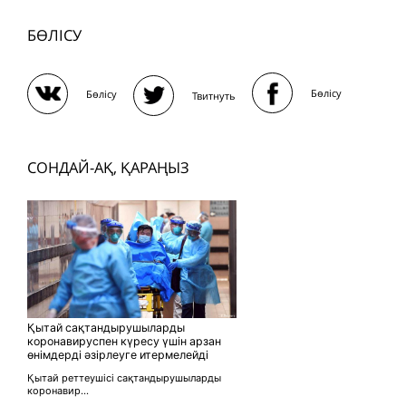
БӨЛІСУ
Бөлісу
Бөлісу
Твитнуть
СОНДАЙ-АҚ, ҚАРАҢЫЗ
Қытай сақтандырушыларды
коронавируспен күресу үшін арзан
өнімдерді әзірлеуге итермелейді
Қытай реттеушісі сақтандырушыларды
коронавир...