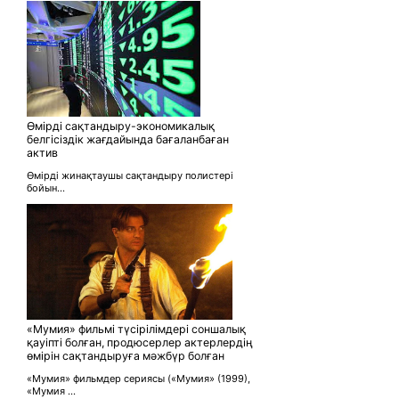
Өмірді сақтандыру-экономикалық
белгісіздік жағдайында бағаланбаған
актив
Өмірді жинақтаушы сақтандыру полистері
бойын...
«Мумия» фильмі түсірілімдері соншалық
қауіпті болған, продюсерлер актерлердің
өмірін сақтандыруға мәжбүр болған
«Мумия» фильмдер сериясы («Мумия» (1999),
«Мумия ...