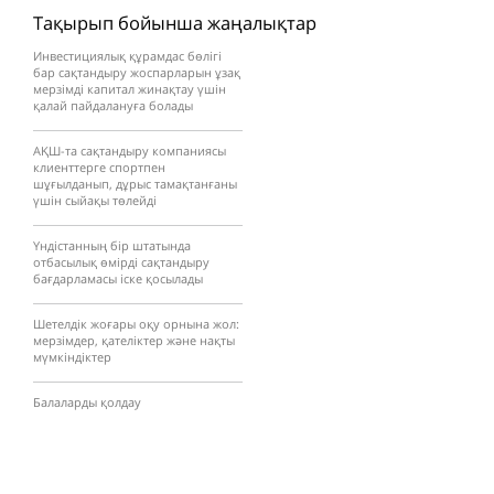
Тақырып бойынша жаңалықтар
Инвестициялық құрамдас бөлігі
бар сақтандыру жоспарларын ұзақ
мерзімді капитал жинақтау үшін
қалай пайдалануға болады
АҚШ-та сақтандыру компаниясы
клиенттерге спортпен
шұғылданып, дұрыс тамақтанғаны
үшін сыйақы төлейді
Үндістанның бір штатында
отбасылық өмірді сақтандыру
бағдарламасы іске қосылады
Шетелдік жоғары оқу орнына жол:
мерзімдер, қателіктер және нақты
мүмкіндіктер
Балаларды қолдау