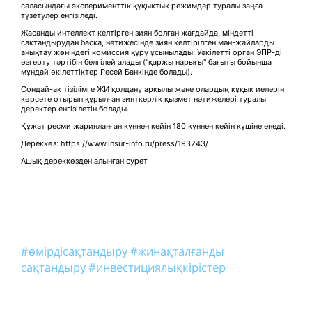
саласындағы эксперименттік құқықтық режимдер туралы заңға
түзетулер енгізіледі.
Жасанды интеллект келтірген зиян болған жағдайда, міндетті
сақтандырудан басқа, нәтижесінде зиян келтірілген мән-жайларды
анықтау жөніндегі комиссия құру ұсынылады. Уәкілетті орган ЭПР-ді
өзгерту тәртібін белгілей алады ("қаржы нарығы" бағыты бойынша
мұндай өкілеттіктер Ресей Банкінде болады).
Сондай-ақ тізілімге ЖИ қолдану арқылы және олардың құқық иелерін
көрсете отырып құрылған зияткерлік қызмет нәтижелері туралы
деректер енгізілетін болады.
Құжат ресми жарияланған күннен кейін 180 күннен кейін күшіне енеді.
Дереккөз: https://www.insur-info.ru/press/193243/
Ашық дереккөзден алынған сурет
#өмірдісақтандыру
#жинақталғанды
сақтандыру
#инвестициялықкірістер