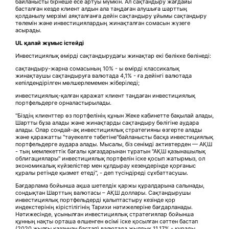
байланысты бірнеше есе артуы мүмкін. Ал сақтандыру жағдайы
басталған кезде клиент алдын ала таңдаған алушыға шарттың
қолданылу мерзімі аяқталғанға дейін сақтандыру ұйымы сақтандыру
төлемін және инвестициялардың жинақталған сомасын жүзеге
асырады.
UL
қалай жұмыс істейді
Инвестициялық өмірді сақтандырудағы жинақтар екі бөлікке бөлінеді:
сақтандыру-жарна сомасының 10% - ы өмірді классикалық
жинақтаушы сақтандыруға валютада 4,1% - ға дейінгі валютада
кепілдендірілген мөлшерлемемен жіберіледі;
инвестициялық-қалған қаражат клиент таңдаған инвестициялық
портфельдерге орналастырылады.
"Біздің клиенттер өз портфелінің құнын Жеке кабинетте бақылай алады,
Шартты бұза алады және жинақтарды сақтандыру бөлігіне аудара
алады. Олар сондай-ақ инвестициялық стратегияны өзгерте алады
және қаражатты "тәуекелге тәбетіне"байланысты басқа инвестициялық
портфельдерге аудара алады. Мысалы, біз сенімді активтерден — АҚШ
- тың мемлекеттік бағалы қағаздарынан тұратын "АҚШ қазынашылық
облигациялары" инвестициялық портфелін іске қосып жатырмыз, ол
экономикалық күйзелістер мен құлдырау кезеңдерінде қорғаныс
құралы ретінде қызмет етеді", - деп түсіндіреді сұхбаттасушы.
Бағдарлама бойынша ақша шетелдік қаржы құралдарына салынады,
сондықтан Шарттың валютасы – АҚШ доллары. Сақтандырушы
инвестициялық портфельдерді қалыптастыру кезінде қор
индекстерінің кірістілігінің Тарихи нәтижелеріне бағдарланады.
Нәтижесінде, ұсынылған инвестициялық стратегиялар бойынша
құнның нақты орташа өлшенген өсімі іске қосылған сәттен бастап
(2020 жылғы қазаннан бастап) валютада жылдық 11,17% - құрады.