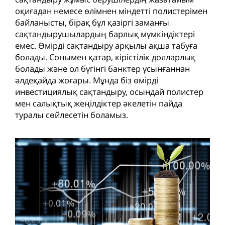
оқиғадан немесе өлімнен міндетті полистерімен
байланысты, бірақ бұл қазіргі заманғы
сақтандырушылардың барлық мүмкіндіктері
емес. Өмірді сақтандыру арқылы ақша табуға
болады. Сонымен қатар, кірістілік долларлық
болады және ол бүгінгі банктер ұсынғаннан
әлдеқайда жоғары. Мұнда біз өмірді
инвестициялық сақтандыру, осындай полистер
мен салықтық жеңілдіктер әкелетін пайда
туралы сөйлесетін боламыз.