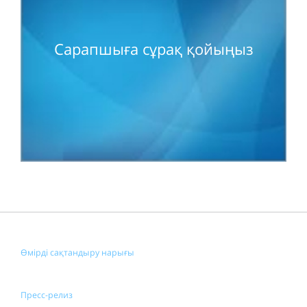
Сарапшыға сұрақ қойыңыз
Өмірді сақтандыру нарығы
Пресс-релиз