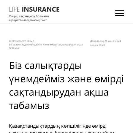
Өмірді сақтандыру бойынша
ақпаратты-талдамалық сайт
LifeInsurance
/
Өнім
/
Добавлено 26 июня 2024
Біз салықтарды үнемдейміз және өмірді сақтандырудан ақша
года в 10:43
табамыз
Біз салықтарды
үнемдейміз және өмірді
сақтандырудан ақша
табамыз
Қазақстандықтардың көпшілігінде өмірді
сақтандыру жұмыс берушілердің жазатайым