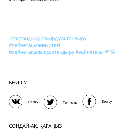
#сақтандыру
#өмірдісақтандыру
#зейнетақыаннуитеті
#зейнетақылықсақтандыру
#зейнетақы
#ПА
БӨЛІСУ
Бөлісу
Бөлісу
Твитнуть
СОНДАЙ-АҚ, ҚАРАҢЫЗ