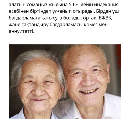
алатын сомаңыз жылына 5-6% дейін индекация
есебінен біртіндеп ұлғайып отырады. Бірден үш
бағдарламаға қатысуға болады: ортақ, БЖЗҚ
және сақтандыру бағдарламасы көмегімен
аннуитетті.