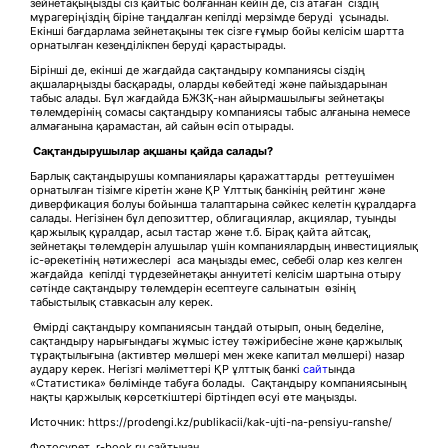
зейнетақыңызды сіз қайтыс болғаннан кейін де, сіз атаған сіздің
мұрагеріңіздің біріне таңдалған кепілді мерзімде беруді ұсынады.
Екінші бағдарлама зейнетақыны тек сізге ғұмыр бойы келісім шартта
орнатылған кезеңділікпен беруді қарастырады.
Бірінші де, екінші де жағдайда сақтандыру компаниясы сіздің
ақшаларңызды басқарады, оларды көбейтеді және пайыздарынан
табыс алады. Бұл жағдайда БЖЗҚ-нан айырмашылығы зейнетақы
төлемдерінің сомасы сақтандыру компаниясы табыс алғанына немесе
алмағанына қарамастан, ай сайын өсіп отырады.
Сақтандырушылар ақшаны қайда салады?
Барлық сақтандырушы компаниялары қаражаттарды реттеушімен
орнатылған тізімге кіретін және ҚР Ұлттық банкінің рейтинг және
диверфикация болуы бойынша талаптарына сәйкес келетін құралдарға
салады. Негізінен бұл депозиттер, облигациялар, акциялар, туынды
қаржылық құралдар, асыл тастар және т.б. Бірақ қайта айтсақ,
зейнетақы төлемдерін алушылар үшін компаниялардың инвестициялық
іс-әрекетінің нәтижеслері аса маңызды емес, себебі олар кез келген
жағдайда кепілді түрдезейнетақы аннуитеті келісім шартына отыру
сәтінде сақтандыру төлемдерін есептеуге салынатын өзінің
табыстылық ставкасын алу керек.
Өмірді сақтандыру компаниясын таңдай отырып, оның беделіне,
сақтандыру нарығындағы жұмыс істеу тәжірибесіне және қаржылық
тұрақтылығына (активтер мөлшері мен жеке капитал мөлшері) назар
аудару керек. Негізгі мәліметтері ҚР ұлттық банкі
сайт
ында
«Статистика» бөлімінде табуға болады. Сақтандыру компаниясының
нақты қаржылық көрсеткіштері біртіндеп өсуі өте маңызды.
Источник: https://prodengi.kz/publikacii/kak-ujti-na-pensiyu-ranshe/
Фотосурет r-book.ru сайтынан