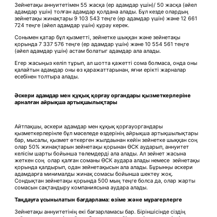
Зейнетақы аннуитетімен 55 жасқа (ер адамдар үшін)/ 50 жасқа (әйел
адамдар үшін) толған адамдар қолдана алады. Бұл кезде олардың
зейнетақы жинақтары 9 103 543 теңге (ер адамдар үшін) және 12 661
724 теңге (әйел адамдар үшін) құрау керек.
Сонымен қатар бұл қызметті, зейнетке шыққан және зейнетақы
қорында 7 337 576 теңге (ер адамдар үшін) және 10 554 561 теңге
(әйел адамдар үшін) астам болатыг адамдар ала алады.
Егер жасыңыз келіп тұрып, ал шотта қажетті сома болмаса, онда оны
қалайтын адамдар оны өз қаражаттарынан, яғни ерікті жарналар
есебінен толтыра алады.
Әскери адамдар мен құқық қорғау органдары қызметкерлеріне
арналған айрықша артықшылықтары
Айтпақшы, әскери адамдар мен құқық қорғауоргандары
қызметкерлерінле бұл мәселеде өздерінің айрықша артықшылықтары
бар, мысалы, қызмет өткерген жылдаынан кейін зейнетке шыққан соң
олар 50% жинақтарын зейнетақы қорынан ӨСК аударып, аннуитет
келісім шарты бойынша төлемдерді ала алады. Ал зейнет жасына
жеткен соң олар қалған соманы ӨСК аудара алады немесе зейнетақы
қорында қалдырып, одан зейнетақысын ала алады. Бұрынңы әскери
адамдарға минималды жинақ сомасы бойынша шектеу жоқ.
Сондықтан зейнетақы қорында 500 мың теңге болса да, олар жарты
сомасын сақтандыру компаниясына аудара алады.
Таңдауға ұсынылатын бағдарлама: өзіме және мұрагерлерге
Зейнетақы аннуитетінің екі бағзарламасы бар. Біріншісінде сіздің