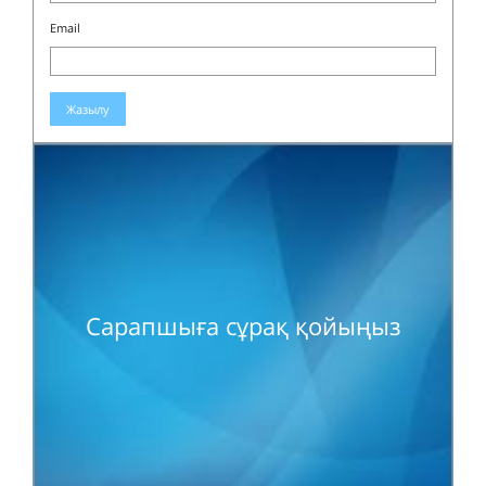
Email
Жазылу
Сарапшыға сұрақ қойыңыз