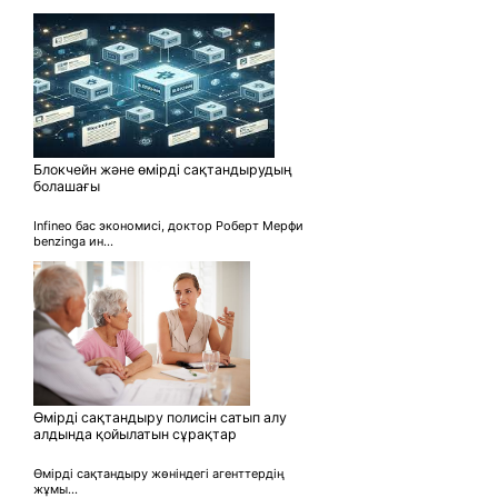
Блокчейн және өмірді сақтандырудың
болашағы
Infineo бас экономисі, доктор Роберт Мерфи
benzinga ин...
Өмірді сақтандыру полисін сатып алу
алдында қойылатын сұрақтар
Өмірді сақтандыру жөніндегі агенттердің
жұмы...