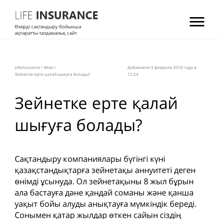
Өмірді сақтандыру бойынша
ақпаратты-талдамалық сайт
LifeInsurance
/
Өнім
/
Добавлено 9 февраля 2018 года в
Зейнетке ерте қалай шығуға болады?
12:24
Зейнетке ерте қалай
шығуға болады?
Сақтандыру компаниялары бүгінгі күні
қазақстандықтарға зейнетақы аннуитеті деген
өнімді ұсынуда. Ол зейнетақыны 8 жыл бұрын
ала бастауға дәне қандай соманы және қанша
уақыт бойы алуды анықтауға мүмкіндік береді.
Сонымен қатар жылдар өткен сайын сіздің