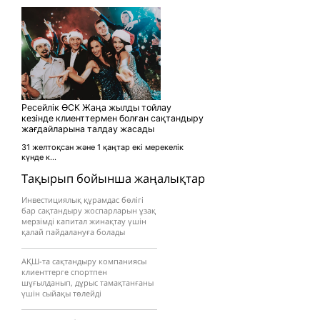
Ресейлік ӨСК Жаңа жылды тойлау
кезінде клиенттермен болған сақтандыру
жағдайларына талдау жасады
31 желтоқсан және 1 қаңтар екі мерекелік
күнде к...
Тақырып бойынша жаңалықтар
Инвестициялық құрамдас бөлігі
бар сақтандыру жоспарларын ұзақ
мерзімді капитал жинақтау үшін
қалай пайдалануға болады
АҚШ-та сақтандыру компаниясы
клиенттерге спортпен
шұғылданып, дұрыс тамақтанғаны
үшін сыйақы төлейді