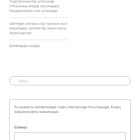
Үндістанның бір штатында
отбасылық өмірді сақтандыру
бағдарламасы іске қосылады
Шетелдік жоғары оқу орнына жол:
мерзімдер, қателіктер және нақты
мүмкіндіктер
Балаларды қолдау
Ең қызықты материалдар сіздің электронды поштаңызда. Біздің
жаңалықтарға жазылыңыз.
Есіміңіз