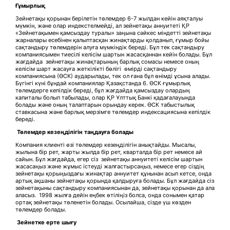
Ғұмырлық
Зейнетақы қорынан берілетін төлемдер 6-7 жылдан кейін аяқталуы
мүмкін, және олар индекстелмейді, ал зейнетақы аннуитеті ҚР
«Зейнетақымен қамсыздау туралы» заңына сәйкес міндетті зейнетақы
жарналары есебінен қалыптасқан жинақтарды қолданып, ғұмыр бойы
сақтандыру төлемдерін алуға мүмкіндік береді. Бұл тек сақтандыру
компаниясымен тиесілі келісім шартын жасасқаннан кейін болады. Бұл
жағдайда зейнетақы жинақтарының барлық сомасы немесе оның
келісім шарт жасауға жеткілікті бөлігі өмірді сақтандыру
компаниясына (ӨСК) аударылады, тек ол ғана бұл өнімді ұсына алады.
Бүгінгі күні бұндай компаниялар Қазақстанда 6. ӨСК ғұмырлық
төлемдерге кепілдік береді, бұл жағдайда қамсыздау олардың
капиталы болып табылады, олар ҚР Ұлттық Банкі қадағалауында
болады және оның талаптарын орындау керек. ӨСК табыстылық
ставкасына және барлық мерзімге төлемдер индексациясына кепілдік
береді.
Төлемдер кезеңділігін таңдауға болады
Компания клиенті өзі төлемдер кезеңділігін анықтайды. Мысалы,
жылына бір рет, жарты жылда бір рет, кварталда бір рет немесе ай
сайын. Бұл жағдайда, егер сіз зейнетақы аннуитеті келісім шартын
жасасаңыз және жұмыс істеуді жалғастырсаңыз, немесе егер сіздің
зейнетақы қорыңыздағы жинақтар аннуитет құнынан асып кетсе, онда
артық ақшаны зейнетақы қорында қалдыруға болады. Бұл жағдайда сіз
зейнетақыны сақтандыру компаниясынан да, зейнетақы қорынан да ала
аласыз. 1998 жылға дейін еңбек өтіліңіз болса, онда сонымен қатар
ортақ зейнетақы төленетін болады. Осылайша, сізде үш көзден
төлемдер болады.
Зейнетке ерте шығу