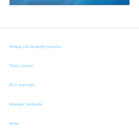
Өмірді сақтандыру нарығы
Пресс-релиз
ӨСК есептері
Әлемдік тәжірибе
Өнім