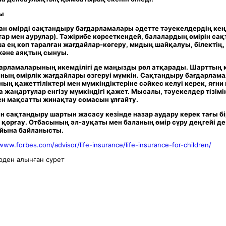
ы
ан өмірді сақтандыру бағдарламалары әдетте тәуекелдердің кең
тар мен аурулар). Тәжірибе көрсеткендей, балалардың өмірін са
а ең көп таралған жағдайлар-көгеру, мидың шайқалуы, білектің
әне аяқтың сынуы.
арламаларының икемділігі де маңызды рөл атқарады. Шарттың
ның өмірлік жағдайлары өзгеруі мүмкін. Сақтандыру бағдарлама
ың қажеттіліктері мен мүмкіндіктеріне сәйкес келуі керек, яғни
 жаңартулар енгізу мүмкіндігі қажет. Мысалы, тәуекелдер тізімі
ен мақсатты жинақтау сомасын ұлғайту.
н сақтандыру шартын жасасу кезінде назар аудару керек тағы бір
қорғау. Отбасының әл-ауқаты мен баланың өмір сүру деңгейі де
йына байланысты.
www.forbes.com/advisor/life-insurance/life-insurance-for-children/
ден алынған сурет