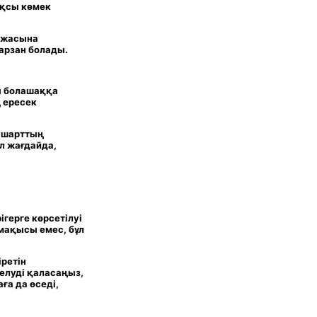
ақсы көмек
і жасына
 арзан болады
.
ы болашаққа
ң ересек
 шарттың
л жағдайда,
ігерге көрсетілуі
емақысы емес, бұл
ретін
делуді қаласаңыз,
ға да өседі,