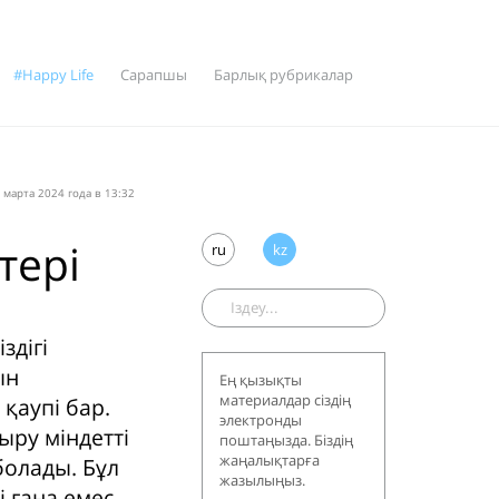
#Happy Life
Сарапшы
Барлық рубрикалар
 мартa 2024 года в 13:32
тері
ru
kz
здігі
ын
Ең қызықты
материалдар сіздің
қаупі бар.
электронды
ыру міндетті
поштаңызда. Біздің
жаңалықтарға
болады. Бұл
жазылыңыз.
 ғана емес,