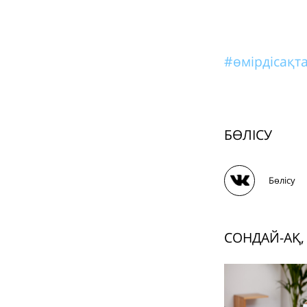
#өмірдісақт
БӨЛІСУ
Бөлісу
СОНДАЙ-АҚ,