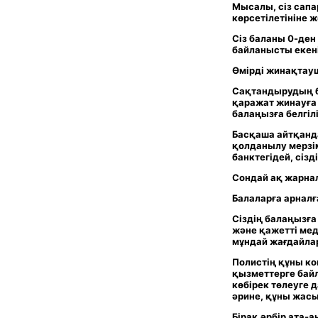
Мысалы, сіз сапа
көрсетілетініне 
Сіз баланы 0-ден
байланысты екен
Өмірді жинақтау
Сақтандырудың б
қаражат жинауға м
балаңызға белгіл
Басқаша айтқанд
қолданылу мерзім
банктегідей, сіз
Сондай ақ жарна
Балаларға арнал
Сіздің балаңызға
және қажетті мед
мұндай жағдайлар
Полистің
құны ко
қызметтерге байл
көбірек төлеуге д
әрине, құны жас
Бірақ әрбір ата-