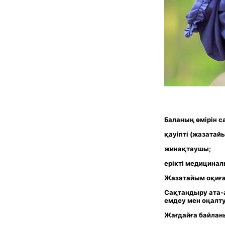
Баланың өмірін с
қауіпті (жазатай
жинақтаушы;
ерікті медицинал
Жазатайым оқиғ
Сақтандыру ата-
емдеу мен оңалту
Жағдайға байланы