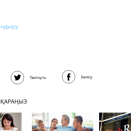
андыру
Бөлісу
Твитнуть
 ҚАРАҢЫЗ