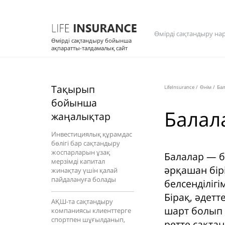
Өмірді сақтандыру на
Өмірді сақтандыру бойынша
ақпаратты-талдамалық сайт
Тақырып
LifeInsurance
/
Өнім
/
Ба
бойынша
Балал
жаңалықтар
Инвестициялық құрамдас
бөлігі бар сақтандыру
жоспарларын ұзақ
Балалар — бі
мерзімді капитал
әрқашан бір
жинақтау үшін қалай
пайдалануға болады
белсенділігі
Бірақ, әдетт
АҚШ-та сақтандыру
шарт болып 
компаниясы клиенттерге
спортпен шұғылданып,
ретте сақта