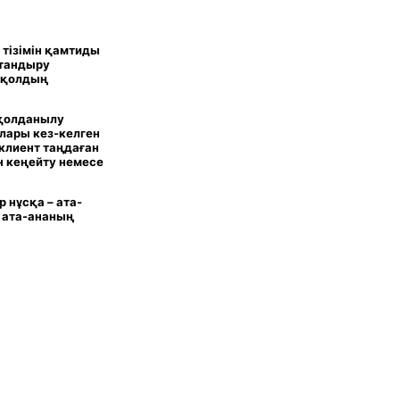
 тізімін қамтиды
қтандыру
, қолдың
 қолданылу
лары кез-келген
 клиент таңдаған
н кеңейту немесе
 нұсқа – ата-
 ата-ананың