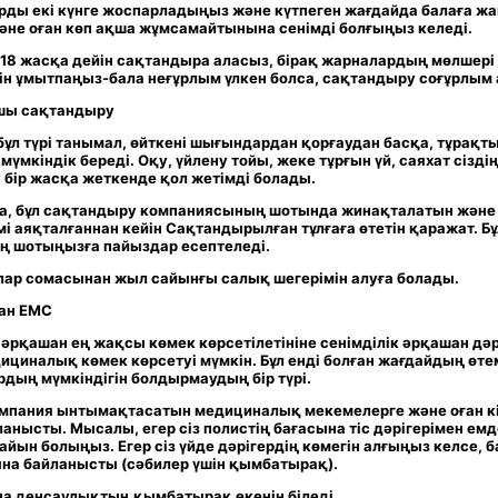
рды екі күнге жоспарладыңыз және күтпеген жағдайда балаға ж
және оған көп ақша жұмсамайтынына сенімді болғыңыз келеді.
 18 жасқа дейін сақтандыра аласыз, бірақ жарналардың мөлшер
ін ұмытпаңыз-бала неғұрлым үлкен болса, сақтандыру соғұрлым
шы сақтандыру
ұл түрі танымал, өйткені шығындардан қорғаудан басқа, тұрақт
үмкіндік береді. Оқу, үйлену тойы, жеке тұрғын үй, саяхат сізді
і бір жасқа жеткенде қол жетімді болады.
а, бұл сақтандыру компаниясының шотында жинақталатын және
і аяқталғаннан кейін Сақтандырылған тұлғаға өтетін қаражат. Бұ
дің шотыңызға пайыздар есептеледі.
лар сомасынан жыл сайынғы салық шегерімін алуға болады
.
ған ЕМС
 әрқашан ең жақсы көмек көрсетілетініне сенімділік әрқашан дәр
ициналық көмек көрсетуі мүмкін. Бұл енді болған жағдайдың өт
дың мүмкіндігін болдырмаудың бір түрі.
мпания ынтымақтасатын медициналық мекемелерге және оған кі
анысты. Мысалы, егер сіз полистің бағасына тіс дәрігерімен ем
айын болыңыз. Егер сіз үйде дәрігердің көмегін алғыңыз келсе, ба
ына байланысты (сәбилер үшін қымбатырақ).
ана денсаулықтың қымбатырақ екенін біледі
.