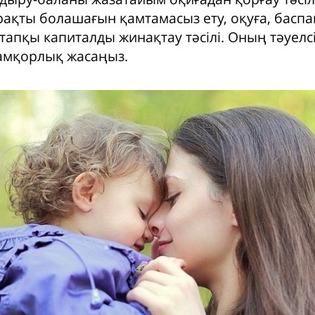
рақты болашағын қамтамасыз ету, оқуға, баспа
тапқы капиталды жинақтау тәсілі. Оның тәуелсі
амқорлық жасаңыз.