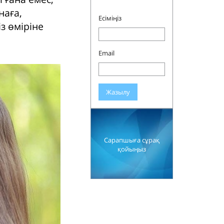
наға,
Есіміңіз
з өміріне
Email
Жазылу
Сарапшыға сұрақ
қойыңыз