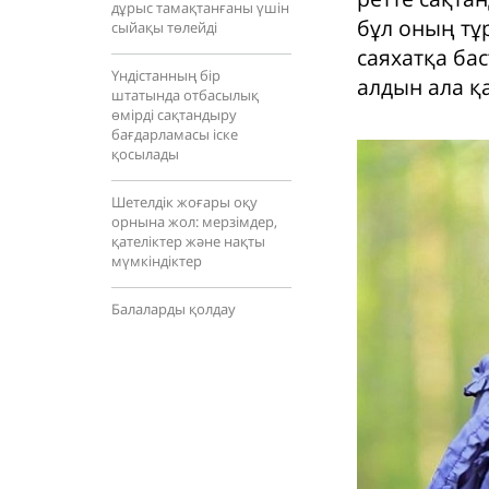
дұрыс тамақтанғаны үшін
бұл оның тұ
сыйақы төлейді
саяхатқа бас
Үндістанның бір
алдын ала қ
штатында отбасылық
өмірді сақтандыру
бағдарламасы іске
қосылады
Шетелдік жоғары оқу
орнына жол: мерзімдер,
қателіктер және нақты
мүмкіндіктер
Балаларды қолдау