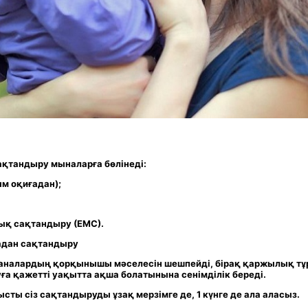
ақтандыру мыналарға бөлінеді:
ым оқиғадан);
ық сақтандыру (ЕМС).
адан сақтандыру
аналардың қорқынышы мәселесін шешпейді, бірақ қаржылық т
ға қажетті уақытта ақша болатынына сенімділік береді.
сты сіз сақтандыруды ұзақ мерзімге де, 1 күнге де ала аласыз.