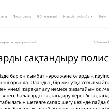
рығы
Пресс-релиз
ӨСК есептері
Әлемдік тәжірибе
Өнім
▼
лаларды сақтандыру полистері
Добавлено 6
арды сақтандыру полис
зде бар ең қымбат нәрсе және олардың қауіпсі
інші орында. Олардың бір минутқа созылмайт
мен үнемі жарақат алу немесе жазатайым оқиға 
е, «неге балаларды сақтандыру керек?» сақтанд
табылатын шетелге сапар шегу кезінде пайда 
ндыру-баланы жазатайым оқиғадан қорғау тәсілі