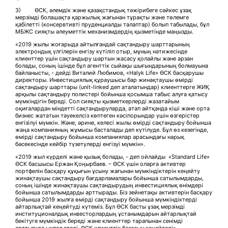
3) ӨСК, әлемдік және қазақстандық тәжірибеге сәйкес ұзақ
мерзімді болашақта қаржылық жағынан тұрақты және төлемге
қабілетті (консервтивті пруденциалды талаптар) болып табылады, бұл
МБЖС сияқты әлеуметтік механизмдердің қызметінде маңызды.
«2019 жылы жоғарыда айтылғандай сақтандыру шарттарының
электрондық үлгілерін енгізу күтіліп отыр, мұның нәтижесінде
клиенттер үшін сақтандыру шартын жасасу қолайлы және арзан
болады, соның ішінде бұл агенттік сыйақы шығындарының болмауына
байланысты, - дейді Виталий Любимов, «Halyk Life» ӨСК басқарушы
директоры. Инвестициялық құраушысы бар жинақтаушы өмірді
сақтандыру шарттары (unit-linked деп аталатындар) клиенттерге ЖИҚ
арқылы сақтандыру полистері бойынша қосымша табыс алуға қатысу
мүмкіндігін береді. Сол сияқты қызметкерлерді жазатайым
оқиғалардан міндетті сақтандыруларда, атап айтқанда кіші және орта
бизнес жататын тәуекелсіз көптеген кәсіпорындар үшін өзгерістер
енгізілуі мүмкін. Және, әрине, келесі жылы өмірді сақтандыру бойынша
жаңа компанияның жұмысы басталады деп күтілуде. Бұл өз кезегінде,
өмірді сақтандыру бойынша компаниялар арасындағы нарық
бәсекесінде кейбір түзетулерді енгізуі мүмкін».
«2019 жыл күрделі және қызық болады, - деп ойлайды «Standard Life»
ӨСК басшысы Ержан Қоңырбаев. – ӨСК үшін оларға активтер
портфелін басқару құқығын ұсыну жағынан мүмкіндіктерін кеңейту
жинақтаушы сақтандыру бағдарламалары бойынша сатылымдарды,
соның ішінде жинақтаушы сақтандырудың инвестициялық өнімдері
бойынша сатылымдарды арттырады. Біз зейнетақы активтерін басқару
бойынша 2019 жылға өмірді сақтандыру бойынша мүмкіндіктерді
айтарлықтай кеңейтуді күтеміз. Бұл ӨСК басты ұзақ мерзімді
институционалдық инвесторлардың ұстанымдарын айтарлықтай
бекітуге мүмкіндік береді және клиенттер тарапынан сенімді