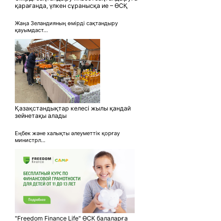
қарағанда, үлкен сұранысқа ие – ӨСҚ
Жаңа Зеландияның өмірді сақтандыру
қауымдаст...
Қазақстандықтар келесі жылы қандай
зейнетақы алады
Еңбек және халықты әлеуметтік қорғау
министрл...
"Freedom Finance Life" ӨСК балаларға