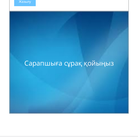
Жазылу
Сарапшыға сұрақ қойыңыз