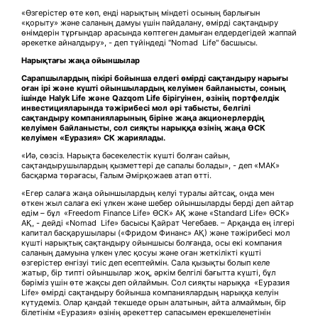
«Өзгерістер өте көп, енді нарықтың міндеті осының барлығын
«қорыту» және саланың дамуы үшін пайдалану, өмірді сақтандыру
өнімдерін тұрғындар арасында көптеген дамыған елдердегідей жаппай
әрекетке айналдыру», - деп түйіндеді "Nomad Life" басшысы.
Нарықтағы жаңа ойыншылар
Сарапшылардың пікірі бойынша елдегі өмірді сақтандыру нарығы
оған ірі және күшті ойыншылардың келуімен байланысты, соның
ішінде Halyk
Life және Qazqom
Life бірігуінен, өзінің портфелдік
инвестицияларында тәжірибесі мол әрі табысты, белгілі
сақтандыру компанияларының біріне жаңа акционерлердің
келуімен байланысты, сол сияқты нарыққа өзінің жаңа ӨСК
келуімен «Еуразия» СК жариялады.
«Иә, сөзсіз. Нарықта бәсекелестік күшті болған сайын,
сақтандырушылардың қызметтері де сапалы болады», - деп «МАК»
басқарма төрағасы, Ғалым Әмірқожаев атап өтті.
«Егер салаға жаңа ойыншылардың келуі туралы айтсақ, онда мен
өткен жыл салаға екі үлкен және шебер ойыншыларды берді деп айтар
едім – бұл «Freedom Finance Life» ӨСК» АҚ және «Standard Life» ӨСК»
АҚ, - дейді «Nomad Life» басысы Қайрат Чегебаев. – Арқаңда ең ілгері
капитал басқарушылары («Фридом Финанс» АҚ) және тәжірибесі мол
күшті нарықтық сақтандыру ойыншысы болғанда, осы екі компания
саланың дамуына үлкен үлес қосуы және оған жеткілікті күшті
өзгерістер енгізуі тиіс деп есептеймін. Сала қызықты болып келе
жатыр, бір типті ойыншылар жоқ, әркім белгілі бағытта күшті, бұл
бәріміз үшін өте жақсы деп ойлаймын. Сол сияқты нарыққа «Еуразия
Life» өмірді сақтандыру бойынша компаниялардың нарыққа келуін
күтудеміз. Олар қандай текшеде орын алатынын, айта алмаймын, бір
білетінім «Еуразия» өзінің әрекеттер сапасымен ерекшеленетінін