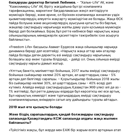
басқарушы директор Виталий Любимов.
- "Халык-Life" АҚ және
"Казкоммерц-Life" АҚ бірігу жағдайына бұл ірі компанияға
тарификацияны, маркетинг бағдарламасын жеңіл жетілдіруге
мүмкіндік береді, және әрине, ол біріккен компанияда жиналған үздік
қызметкерлердің әлеуетін жақсарту мүмкіндігіне ие болады. Жаңа ӨСК
пайда болуына және акционерлердің ауысуына қатысты біз барлық
жаңалар сақтандыру нарығында жалпы даму үшін қосымша мүмкіндік
береді деп болжаймыз. Бірақ бұл ретте көбінесе бәрі нарықтың жаңа
ойыншыларының менеджерлік қасиеттерін тәжірибелік іске асыруға
байланысты».
«Freedom Life» басшысы Азамат Ердесов жаңа ойыншылар нарыққа
динамика береді деп есептейді. «Нарықта жаңа аттар мен атаулар
пайда болады деген деректің өзі өмірді сақтандыру нарығының
болашағы зор екені туралы білдіреді, - дейді ол. Оның ойынша өмірді
сақтандыру нарығы дамып жатыр.
«Ұлттық банктің мәліметтері бойынша, 2017 жылы өмірді сақтандыру
бойынша сыйақылар көлемі 20% артқан, ал шарттардың саны - 5%
артқан деп белгіледі сарапшы. – Қорытындылар бойынша 2018 жылы
біз сыйақылар көлемі 30%, ал шарттардың саны - 40% өседі деп
күтеміз. Алайда өмірді сақтандырудың Қазақстан ЖІӨ үлесі әлі де аз -
1% жетпейді, бұл ретте дамушы елдерде бұл көрсеткіш екі есе артық.
Бұл нарықтың кемелдігі және тұрғындардың өмірді сақтандыру
компанияларының өнімдерін сатып алу дайындығы туралы айтады».
2019 жыл өте қызықты болады
Жеке біздің сарапшылардың қандай болжамдары сақтандыру
саласында Қазақстандағы КСЖ саласында алдағы жаңа жылмен
байланысты?
«Түйсігіміз жақсы, бұл жерде мен ЕАЖ бір жарым есеге артқанын атап