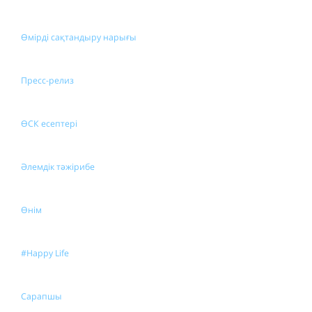
Өмірді сақтандыру нарығы
Пресс-релиз
ӨСК есептері
Әлемдік тәжірибе
Өнім
#Happy Life
Сарапшы