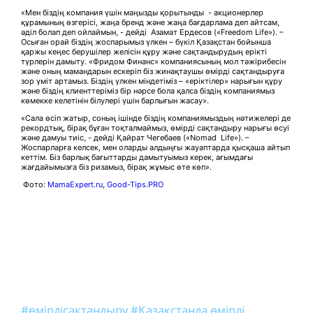
«Мен біздің компания үшін маңызды қорытынды - акционерлер
құрамының өзгерісі, жаңа бренд және жаңа бағдарлама деп айтсам,
әділ болап деп ойлаймын, - дейді Азамат Ердесов («Freedom Life»). –
Осыған орай біздің жоспарымыз үлкен – бүкіл Қазақстан бойынша
қаржы кеңес берушілер желісін құру және сақтандырудың ерікті
түрлерін дамыту. «Фридом Финанс» компаниясының мол тәжірибесін
және оның мамандарын ескеріп біз жинақтаушы өмірді сақтандыруға
зор үміт артамыз. Біздің үлкен міндетіміз – «еріктілер» нарығын құру
және біздің клиенттеріміз бір нәрсе бола қалса біздің компаниямыз
көмекке келетінін білулері үшін барлығын жасау».
«Сала өсіп жатыр, соның ішінде біздің компаниямыздың нәтижелері де
рекордтық, бірақ бұған тоқталмаймыз, өмірді сақтандыру нарығы өсуі
және дамуы тиіс, - дейді Қайрат Чегебаев («Nomad Life»). –
Жоспарларға келсек, мен оларды алдыңғы жауаптарда қысқаша айтып
кеттім. Біз барлық бағыттарды дамытуымыз керек, ағымдағы
жағдайымызға біз ризамыз, бірақ жұмыс өте көп».
Фото:
MamaExpert.ru
,
Good-Tips.PRO
#өмірдісақтандыру
#Қазақстанда өмірді