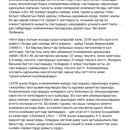
оның нәтижесінде біздің компаниямыз өмірді сақтандыру нарығында
қаржылық жағынан тұрақты және сенімдірек компания болды, өйткені
«Халык-Life» АҚ Қазақстандағы сенімді және тұрақты қаржы тобы
болып табылатын Halyk қаржы тобының құрамына кіреді. Келесі жылы
біз әрі қарай клиенттік сервисті жетілдіруге, сонымен қатар өз
клиенттерімізге қызықты сақтандыру шешімдерін ұсынуға ниеттіміз», -
деп хабарлады компанияның басқарушы директоры Виталий
Любимов.
«Өтіп бара жатқан жылды қорытындылай келе, 2018 жыл біз үшін өте
жемісті болды деп сенімді айта аламын, - дейді Ғалым Әмірқожаев
(«МАК»). – Біз барлық бағыттар бойынша жақсы нәтижелерге қол
жеткіздік. Ортақ күш салу мен ұйымшыл команданың арқасында
«МАК» ӨСК» АҚ активтерінің мөлшері 37 млрд теңгеге, жеке капиталы
5,6 млрд теңгеге, сақтандыру қорлары 31 млрд теңгеге жетті. Жылдың
басынан бастап сақтандыру төлемдері 2 млрд теңгеден асты, ал
сақтандыру сыйақылары 3,8 млрд теңгеге жетті. Компанияның
жоғарғы қаржылық көрсеткіштері нарықтағы сәттілігін және
тұрақтылығын куәландырады».
«2018 жылы біздің компаниямен өмірді сақтандыру нарығында жұмыс
тәжірибесі мол қызметкерлердің басты құрамы қалыптастырылды.
Компанияның сақтандыру өнімдерін сату бойынша ірі ойыншылармен
серіктестік келісімдерге қол қойылды. Біз сын мен ұйымшылдықтың
қиын кезінен, нарықта бірігу мен ашылудан кейін жаңа ойыншылардың
өтетін жолынан өттік. Біз өзіміз туралы тек ақша тапқысы келетін
компания ретінде емес, өз клиенттерінің активтеріне дұрыс билік
ететін компания ретінде мәлімдедік, - деп атап өтті Ержан Қоңырбаев
өз кезегінде («Standard Life»). – 2018 жылы жақындағы 3-5 жылға
мақсаттар анықталды. Олардың негізіне даму үшін артықшылығы бар
бағыттар, соның ішінде өнім сызғышын кеңейту және клиенттер үшін
онлайн сервистерді дамыту кірді».