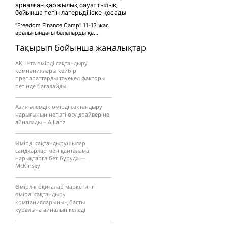
арналған қаржылық сауаттылық
бойынша тегін лагерьді іске қосады
"Freedom Finance Camp" 11-13 жас
аралығындағы балаларды қа...
Тақырып бойынша жаңалықтар
АҚШ-та өмірді сақтандыру
компаниялары кейбір
препараттарды тәуекел факторы
ретінде бағалайды
Азия әлемдік өмірді сақтандыру
нарығының негізгі өсу драйверіне
айналады – Allianz
Өмірді сақтандырушылар
сайдкарлар мен қайталама
нарықтарға бет бұруда —
McKinsey
Өмірлік оқиғалар маркетингі
өмірді сақтандыру
компанияларының басты
құралына айналып келеді