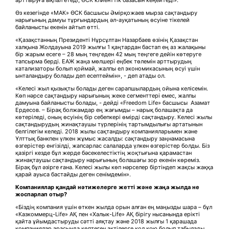
арттыруға ықпал етеді, ӨСК клиенттік базасын кеңейтеді».
Өз кезегінде «МАК» ӨСК басшысы Әмірқожаев мырза сақтандыру
нарығының дамуы тұрғындардың әл-ауқатының өсуіне тікелей
байланысты екенін айтып өтті.
«Қазақстанның Президенті Нұрсұлтан Назарбаев өзінің Қазақстан
халқына Жолдауына 2019 жылғы 1 қаңтардан бастап ең аз жалақыны
бір жарым есеге – 28 мың теңгеден 42 мың теңгеге дейін көтеруге
тапсырма берді. ЕАЖ жаңа мөлшері еңбек төлемін арттырудың
катализаторы болып қоймай, жалпы ел экономикасының өсуі үшін
ынталандыру болады деп есептеймін», - деп атады ол.
«Келесі жыл қызықты болады деген сарапшылардың ойына келісемін.
Көп нәрсе сақтандыру нарығының жеке сегменттері емес, жалпы
дамуына байланысты болады, - дейді «Freedom Life» басшысы Азамат
Ердесов. – Бірақ болжамдар ең жағымды – нарық болашақта да
көтеріледі, оның өсуінің бір себепкері өмірді сақтандыру. Келесі жылы
сақтандырудың жинақтаушы түрлерінің тартымдылығы артатынын
белгілегім келеді. 2018 жылы сақтандыру компанияларымен және
Ұлттық банкпен үлкен жұмыс жасалды: сақтандыру заңнамасына
өзгерістер енгізілді, жапсарлас салаларда үлкен өзгерістер болды. Біз
қазіргі кезде бұл жерде бәсекелестіктің жоқтығына қарамастан
жинақтаушы сақтандыру нарығының болашағы зор екенін көреміз.
Бірақ бұл әзірге ғана. Келесі жылы көп нәрселер біртіндеп жақсы жаққа
қарай ауыса бастайды деген сенімдемін».
Компаниялар қандай нәтижелерге жетті және жаңа жылда не
жоспарлап отыр?
«Біздің компания үшін өткен жылда орын алған ең маңызды шара – бұл
«Казкоммерц-Life» АҚ пен «Халык-Life» АҚ бірігу нысанында ерікті
қайта ұйымдастыруды сәтті аяқтау және 2018 жылғы 1 қарашада
компаниялар арасында көптеген актілерге қол қою болып табылады,