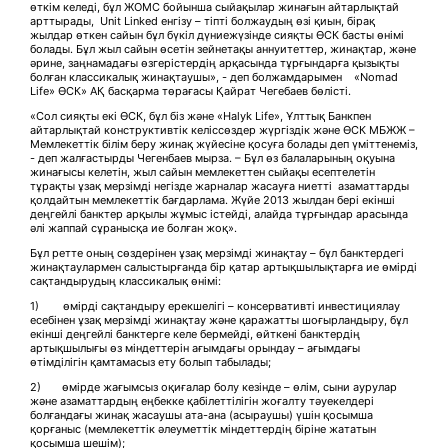
өткім келеді, бұл ЖОМС бойынша сыйақылар жинағын айтарлықтай
арттырады, Unit Linked енгізу – тіпті болжаудың өзі қиын, бірақ
жылдар өткен сайын бұл бүкіл дүниежүзінде сияқты ӨСК басты өнімі
болады. Бұл жыл сайын өсетін зейнетақы аннуитеттер, жинақтар, және
әрине, заңнамадағы өзгерістердің арқасында тұрғындарға қызықты
болған классикалық жинақтаушы», - деп болжамдарымен «Nomad
Life» ӨСК» АҚ басқарма төрағасы Қайрат Чегебаев бөлісті.
«Сол сияқты екі ӨСК, бұл біз және «Halyk Life», Ұлттық Банкпен
айтарлықтай конструктивтік келіссөздер жүргіздік және ӨСК МБЖЖ –
Мемлекеттік білім беру жинақ жүйесіне қосуға болады деп үміттенеміз,
- деп жалғастырды Чегенбаев мырза. – Бұл өз балаларының оқуына
жинағысы келетін, жыл сайын мемлекеттен сыйақы есептелетін
тұрақты ұзақ мерзімді негізде жарналар жасауға ниетті азаматтарды
қолдайтын мемлекеттік бағдарлама. Жүйе 2013 жылдан бері екінші
деңгейлі банктер арқылы жұмыс істейді, алайда тұрғындар арасында
әлі жаппай сұранысқа ие болған жоқ».
Бұл ретте оның сөздерінен ұзақ мерзімді жинақтау – бұл банктердегі
жинақтаулармен салыстырғанда бір қатар артықшылықтарға ие өмірді
сақтандырудың классикалық өнімі:
1) өмірді сақтандыру ерекшелігі – консервативті инвестициялау
есебінен ұзақ мерзімді жинақтау және қаражатты шоғырландыру, бұл
екінші деңгейлі банктерге келе бермейді, өйткені банктердің
артықшылығы өз міндеттерін ағымдағы орындау – ағымдағы
өтімділігін қамтамасыз ету болып табылады;
2) өмірде жағымсыз оқиғалар болу кезінде – өлім, сыни аурулар
және азаматтардың еңбекке қабілеттілігін жоғалту тәуекелдері
болғандағы жинақ жасаушы ата-ана (асыраушы) үшін қосымша
қорғаныс (мемлекеттік әлеуметтік міндеттердің біріне жататын
қосымша шешім);