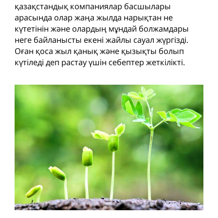
қазақстандық компаниялар басшылары
арасында олар жаңа жылда нарықтан не
күтетінін және олардың мұндай болжамдары
неге байланысты екені жайлы сауал жүргізді.
Оған қоса жыл қанық және қызықты болып
күтіледі деп растау үшін себептер жеткілікті.