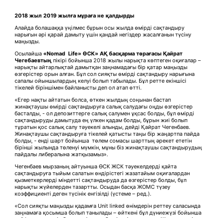
2018 жыл 2019 жылға мұраға не қалдырды
Алайда болашаққа үңілмес бұрын осы жылда өмірді сақтандыру
нарығын әрі қарай дамыту үшін қандай негіздер жасалғанын түсіну
маңызды.
Осылайша
«Nomad
Life» ӨСК» АҚ басқарма төрағасы Қайрат
Чегебаевтың
пікірі бойынша 2018 жылы нарықта көптеген оқиғалар –
нарықты айтарлықтай дамытқан заңнамадағы бір қатар маңызды
өзгерістер орын алған. Бұл сол сияқты өмірді сақтандыру нарығына
сапалы ойыншылардың келуі болып табылады. Бұл ретте екіншісі
тікелей біріншімен байланысты деп ол атап өтті.
«Егер нақты айтатын болса, өткен жылдың соңынан бастап
жинақтаушы өмірді сақтандыруға салық салудағы оңды өзгерістер
басталды, - ол депозиттерге салық салумен ұқсас болды, бұл өмірді
сақтандыруды дамытуда ең үлкен қадам болды, бұрын жиі болып
тұратын қос салық салу тәуекелі алынды, дейді Қайрат Чегенбаев.
Жинақтаушы сақтандыруға тікелей қатысты таңы бір жаңартпа пайда
болды, - енді шарт бойынша төлем сомасы шарттың әрекет ететін
бірінші жылында төленуі мүмкін, мұны біз жинақтаушы сақтандырудың
пайдалы либералына жатқызамыз».
Чегенбаев мырзаның айтуынша ӨСК ЖСК тәуекелдерді қайта
сақтандыруға тыйым салатын өндірістегі жазатайым оқиғалардан
қызметкерлерді міндетті сақтандыруда да өзгерістер болды, бұл
нарықты жүйелерден тазартты. Осыдан басқа ЖОМС түзеу
коэффициенті деген түсінік енгізілді (үстеме – ред.).
«Сол сияқты маңызды қадамға Unit linked өнімдерін реттеу саласында
заңнамаға қосымша болып танылады – өйткені бұл дүниежүзі бойынша