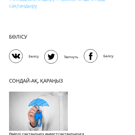
сақтандыру
БӨЛІСУ
Бөлісу
Бөлісу
Твитнуть
СОНДАЙ-АҚ, ҚАРАҢЫЗ
Өмірді сақтандыру инвестсақтандыруға