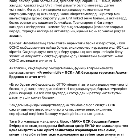
лайф-сектор үшін басты өнім, деп белгіледі сарапшы. – Және, келесі
жылдар Қазақстанда Unit linked дамыту белгісімен өтеді деген
үміттемін. Өзгертілген заңнама сақтандыру компаниясы мен
сақтанушылардың активтерді және міндеттемелерді, кірістер мен
шығыстарды дұрыс көрсету үшін Unit linked өнімі бойынша активтерді
бөлек есепке алу қадамын болжайды. Транспарентті баға құру
қағидасы негізделген – клиент барлық ағымдарды (комиссияларды)
көреді, тұрақты негізде өз активтерінің құнына мониторингке рұқсат
алады».
Қайрат Чегенбаевтың тағы атаған нарықтағы басқа өзгерістері, - бұл
ОСНС омбудсманның пайда болуы, акционерлер құрамына енді ӨСК да
кіретін, Сақтандыруға кепілдік беру қорының аясында кепілдік беру
жүйесіне әлеуметтік сақтандыруды қосу (зейнетақы аннуитеті және
ОСНС аясындағы аннуитет).
Айтпақшы, сақтандыру омбудсманның функцияларын кеңейту
маңыздылығын
«Freedom Life» ӨСК» АҚ басқарма төрағасы Азамат
Ердесов та атап өтті:
«Егер бұрын омбудсмандар ОГПО міндетті авто сақтандырумен ғана ісі
болса, енді қазір олардың өкілеттігі сақтандырудың барлық түрлеріне
дейін кеңейді. Сөзсіз бұл дауларды сотқа дейін реттеу институтын
дамыту үшін қажет болды».
Заңдағы маңызды жаңартпалардың тізіміне ол сол сияқты ӨСК
сақтанушының инвестицияларға қатысуымен инвестициялық
портфельді өздігінен басқару мүмкіндігін алғанын қосты.
Тағы бір маңызды жаңалыққа, бірақ
«МАК» ӨСК басшысы Ғалым
Әмірқожаевтың көзқарасы бойынша қазір ЕНПФ салымшылары тек
қана міндетті және ерікті зейнетақы жарналарын ғана емес,
міндетті кәсіби зейнетақы жарналарын да зейнетақы аннуитетті