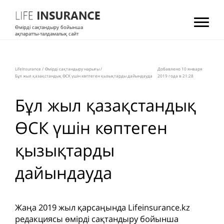
Өмірді сақтандыру бойынша
ақпаратты-талдамалық сайт
LifeInsurance
/
Өмірді сақтандыру нарығы
/
Добавлено 10 января
Бұл жыл қазақстандық ӨСК үшін көптеген қызықтарды дайындауда
2019 года в 21:28
Бұл жыл қазақстандық
ӨСК үшін көптеген
қызықтарды
дайындауда
Жаңа 2019 жыл қарсаңында Lifeinsurance.kz
редакциясы өмірді сақтандыру бойынша