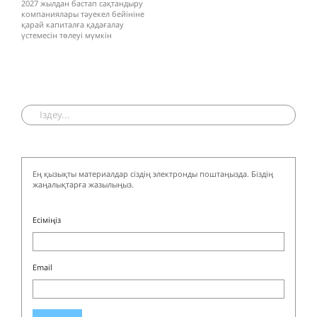
2027 жылдан бастап сақтандыру
компаниялары тәуекел бейініне
қарай капиталға қадағалау
үстемесін төлеуі мүмкін
Ең қызықты материалдар сіздің электронды поштаңызда. Біздің
жаңалықтарға жазылыңыз.
Есіміңіз
Email