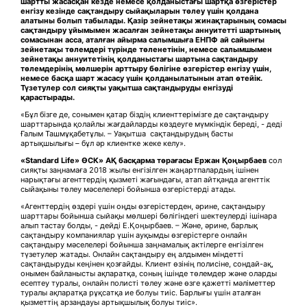
шартты жасасқан кезде немесе қолданыстағы шартқа өзгерістер
енгізу кезінде сақтандыру сыйақыларын төлеу үшін қолдана
алатыны болып табылады. Қазір зейнетақы жинақтарының сомасы
сақтандыру ұйымымен жасалған зейнетақы аннуитетті шартының
сомасынан асса, аталған айырма салымшыға ЕНПФ ай сайынғы
зейнетақы төлемдері түрінде төленетінін, немесе салымшымен
зейнетақы аннуитетінің қолданыстағы шартына сақтандыру
төлемдерінің мөлшерін арттыру бөлігіне өзгерістер енгізу үшін,
немесе басқа шарт жасасу үшін қолданылатынын атап өтейік.
Түзетулер сол сияқты уақытша сақтандыруды енгізуді
қарастырады.
«Бұл бізге де, сонымен қатар біздің клиенттерімізге де сақтандыру
шарттарында қолайлы жағдайларды көздеуге мүмкіндік береді, - деді
Ғалым Ташмұқабетұлы. – Уақытша сақтандырудың басты
артықшылығы – бұл әр клиентке жеке келу».
«Standard Life» ӨСК» АҚ басқарма төрағасы Ержан Қоңырбаев
сол
сияқты заңнамаға 2018 жылы енгізілген жаңартпалардың ішінен
нарықтағы агенттердің қызметі жағындағы, атап айтқанда агенттік
сыйақыны төлеу мәселелері бойынша өзгерістерді атады.
«Агенттердің өздері үшін оңды өзгерістерден, әрине, сақтандыру
шарттары бойынша сыйақы мөлшері бөлігіндегі шектеулерді ішінара
алып тастау болды, - дейді Е.Қоңырбаев. – Және, әрине, барлық
сақтандыру компаниялар үшін ауқымды өзгерістерге онлайн
сақтандыру мәселелері бойынша заңнамалық актілерге енгізілген
түзетулер жатады. Онлайн сақтандыру ең алдымен міндетті
сақтандыруды кеңінен қозғайды. Клиент өзінің полисіне, сондай-ақ,
онымен байланысты ақпаратқа, соның ішінде төлемдер және оларды
есептеу туралы, онлайн полисті төлеу және өзге қажетті мәліметтер
туралы ақпаратқа рұқсатқа ие болуы тиіс. Барлығы үшін аталған
қызметтің арзандауы артықшылық болуы тиіс».