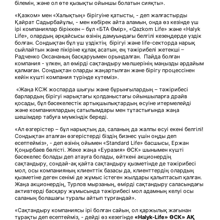
білемін, және ол өте қызықты ойыншы болатын сияқты».
«Қазком» мен «Халықтың» бірігуіне қатысты, - деп жалғастырды
Қайрат Садырбайұлы, - мен көбірек айта аламын, онда өз кезінде үш
ірі компаниялар біріккен – бұл «БТА Өмір», «Qazkom Life» және «Halyk
Life», олардың әрқайсысы өзінің дамуындағы белгілі кезеңдерде үздік
болған. Сондықтан бұл үш үздіктің бірігуі және life-секторда нарық
сыйлайтын және пікіріне құлақ асатын, ең тәжірибелі жетекші –
Радченко Оксананың басқаруымен орындалған. Пайда болған
компания - үлкен, ал өмірді сақтандыру мөлшерінің маңызды әрдайым
қалмаған. Сондықтан оларды жаңартылған және бірігу процессінен
кейін күшті компания түрінде күтеміз».
«Жаңа КСЖ жоспарда шығуы және бұрынғылардың – тәжірибесі
барлардың бірігуі нарықтағы қолданыстағы ойыншыларға драйв
қосады, бұл бәсекелестік артықшылықтардың өсуіне итермелейді
және компаниялардың сатылымдары мен тұтастығында жаңа
шешімдер табуға мүмкіндік береді.
«Ал өзгерістер – бұл нарықтың да, саланың да жалпы өсуі екені белгілі!
Сондықтан аталған өзгерістерді біздің бизнес үшін оңды деп
есептейміз», - деп өзінің ойымен «Standard Life» басшысы, Ержан
Қоңырбаев бөлісті. Жеке жаңа «Еуразия» ӨСК» шынымен күшті
бәсекелес болады деп атауға болады, өйткені акционердің
сақтандыру, сондай-ақ қайта сақтандыру қызметінде де тәжірибесі
мол, осы компанияның клиенттік базасы да, клиенттердің олардың
қызметіне деген сенімі де жұмыс істеген жылдары қалыптасып қалған.
Жаңа акционердің, Турлов мырзаның, өмірді сақтандыру саласындағы
активтерді басқару жұмысында тәжірибесі мол адамның келуі осы
саланың болашағы туралы айтып тұрғандай».
«Сақтандыру компаниясы ірі болған сайын, ол қаржылық жағынан
тұрақты деп есептейміз, - дейді өз кезегінде
«Halyk-Life» ӨСК» АҚ