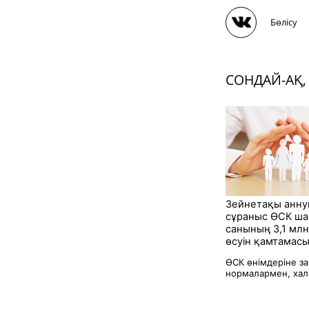
Бөлісу
СОНДАЙ-АҚ,
Зейнетақы анну
сұраныс ӨСК ша
санының 3,1 млн
өсуін қамтамасы
ӨСК өнімдеріне з
нормалармен, халы