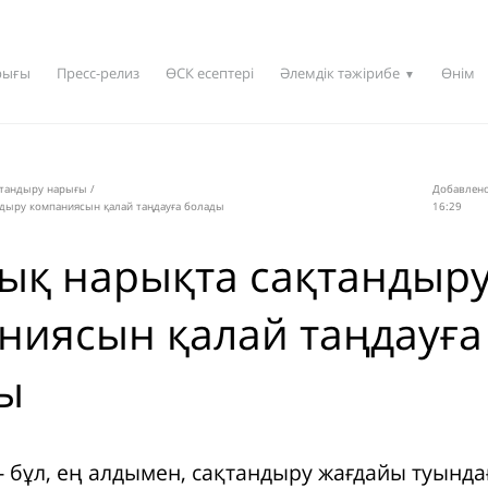
рығы
Пресс-релиз
ӨСК есептері
Әлемдік тәжірибе
Өнім
▼
қтандыру нарығы
/
Добавлено
дыру компаниясын қалай таңдауға болады
16:29
ық нарықта сақтандыр
ниясын қалай таңдауға
ы
- бұл, ең алдымен, сақтандыру жағдайы туында