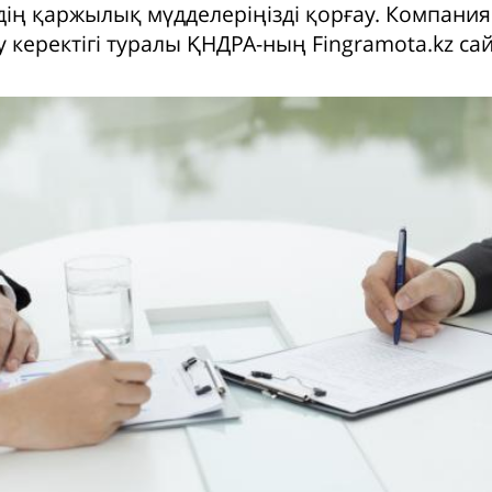
здің қаржылық мүдделеріңізді қорғау. Компани
 керектігі туралы ҚНДРА-ның Fingramota.kz са