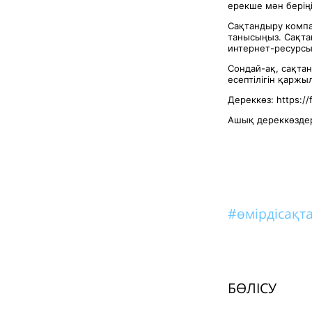
ерекше мән беріңі
Сақтандыру компа
танысыңыз. Сақта
интернет-ресурсы
Сондай-ақ, сақта
есептілігін қаржы
Дереккөз: https://
Ашық дереккөздер
#өмірдісақт
БӨЛІСУ