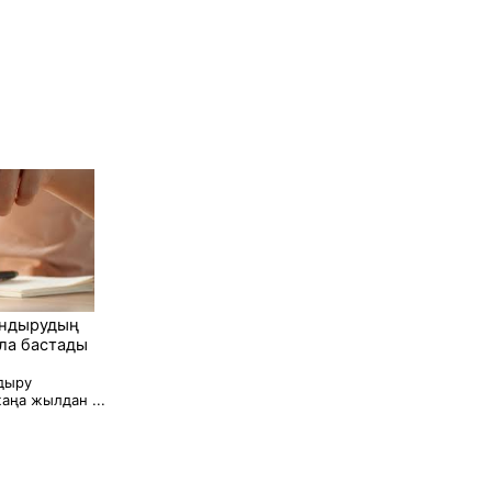
андырудың
ыла бастады
дыру
аңа жылдан ...