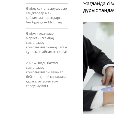
жағдайда сі
Өмірді сақтандырушылар
дұрыс таңдау
сайдкарлар мен
қайталама нарықтарға
бет бұруда — McKinsey
Өмірлік оқиғалар
маркетингі өмірді
сақтандыру
компанияларының басты
құралына айналып келеді
2027 жылдан бастап
сақтандыру
компаниялары тәуекел
бейініне қарай капиталға
қадағалау үстемесін
төлеуі мүмкін