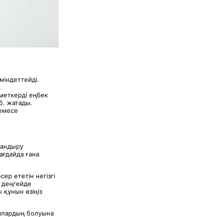
міндеттейді.
,
меткерді еңбек
б. жатады.
немесе
тандыру
ағдайда ғана
ер ететін негізгі
қ деңгейде
 құнын өзіңіз
ялардың болуына