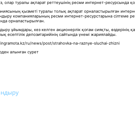
з, олар туралы ақпарат реттеушінің ресми интернет-ресурсында қо
ниясының қызметі туралы толық ақпарат орналастырылған интер
ндыру компанияларының ресми интернет-ресурстарына сілтеме ре
нда орналастырылған.
ндыру ұйымдары, кез келген акционерлік қоғам сияқты, өздерінің 
лық есептілік депозитарийінің сайтында үнемі жариялайды.
fingramota.kz/ru/news/post/strahovka-na-raznye-sluchai-zhizni
ден алынған сурет
андыру