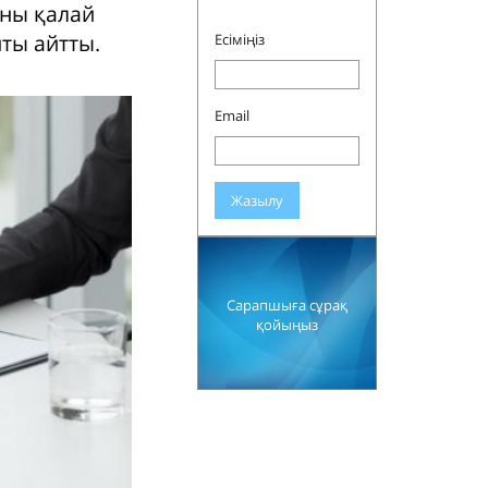
яны қалай
йты айтты.
Есіміңіз
Email
Жазылу
Сарапшыға сұрақ
қойыңыз