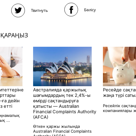
Бөлісу
Твитнуть
 ҚАРАҢЫЗ
итеттеріне
Австралияда қаржылық
Ресейде сақт
рттары
шағымдардың тек 2,4%-ы
жаңа түрі сат
-ға дейін
өмірді сақтандыруға
Ресейлік сақтан
з етті
қатысты — Australian
компаниялары ж
Financial Complaints Authority
аңнамалық
(AFCA)
қ ...
Өткен қаржы жылында
Australian Financial Complaints
Authority (AFCA)...