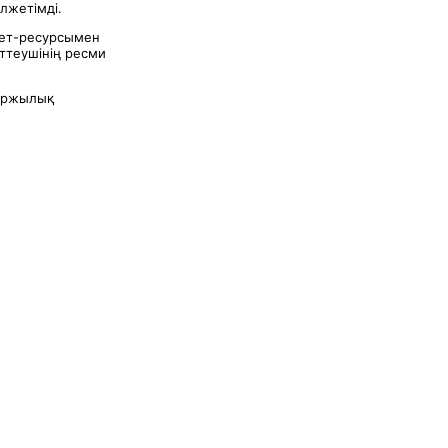
лжетімді.
нет-ресурсымен
ттеушінің ресми
қаржылық