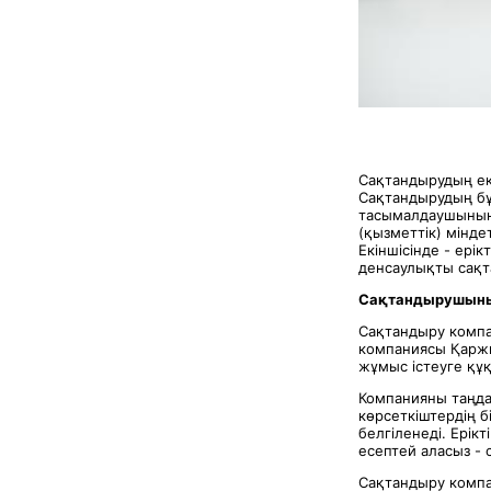
Сақтандырудың екі
Сақтандырудың бұ
тасымалдаушының 
(қызметтік) мінде
Екіншісінде - ері
денсаулықты сақт
Сақтандырушыны
Сақтандыру компа
компаниясы Қаржы
жұмыс істеуге құ
Компанияны таңдағ
көрсеткіштердің 
белгіленеді. Ерік
есептей аласыз -
Сақтандыру компа