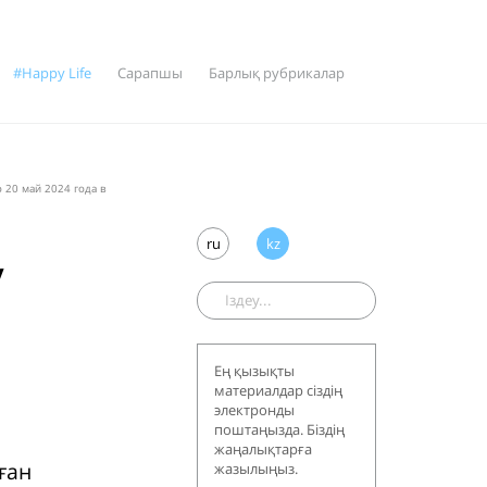
#Happy Life
Сарапшы
Барлық рубрикалар
 20 май 2024 года в
ru
kz
у
Ең қызықты
материалдар сіздің
электронды
поштаңызда. Біздің
жаңалықтарға
ған
жазылыңыз.