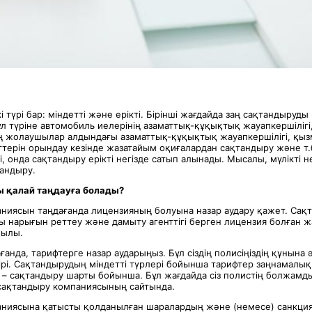
 түрі бар: міндетті және ерікті. Бірінші жағдайда заң сақтандыруды 
л түріне автомобиль иелерінің азаматтық-құқықтық жауапкершілігі
жолаушылар алдындағы азаматтық-құқықтық жауапкершілігі, қыз
ттерін орындау кезінде жазатайым оқиғалардан сақтандыру және т.
кті, онда сақтандыру ерікті негізде сатып алынады. Мысалы, мүлікті 
андыру.
 қалай таңдауға болады?
ниясын таңдағанда лицензияның болуына назар аудару қажет. Сақ
 нарығын реттеу және дамыту агенттігі берген лицензия болған ж
қылы.
анда, тарифтерге назар аударыңыз. Бұл сіздің полисіңіздің құнына әс
бірі. Сақтандырудың міндетті түрлері бойынша тарифтер заңнамалы
ті – сақтандыру шарты бойынша. Бұл жағдайда сіз полистің болжамды
 сақтандыру компаниясының сайтында.
ниясына қатысты қолданылған шаралардың және (немесе) санкци