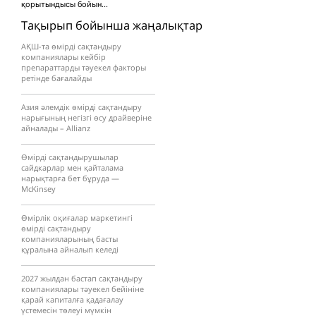
қорытындысы бойын...
Тақырып бойынша жаңалықтар
АҚШ-та өмірді сақтандыру
компаниялары кейбір
препараттарды тәуекел факторы
ретінде бағалайды
Азия әлемдік өмірді сақтандыру
нарығының негізгі өсу драйверіне
айналады – Allianz
Өмірді сақтандырушылар
сайдкарлар мен қайталама
нарықтарға бет бұруда —
McKinsey
Өмірлік оқиғалар маркетингі
өмірді сақтандыру
компанияларының басты
құралына айналып келеді
2027 жылдан бастап сақтандыру
компаниялары тәуекел бейініне
қарай капиталға қадағалау
үстемесін төлеуі мүмкін