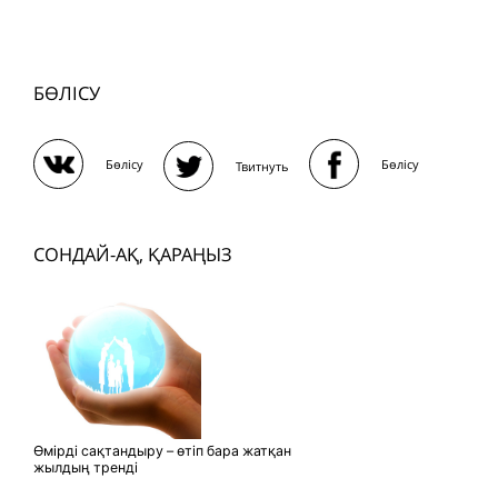
БӨЛІСУ
Бөлісу
Бөлісу
Твитнуть
СОНДАЙ-АҚ, ҚАРАҢЫЗ
Өмірді сақтандыру – өтіп бара жатқан
жылдың тренді