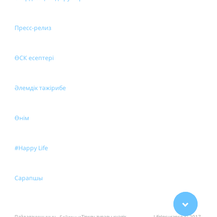
Пресс-релиз
ӨСК есептері
Әлемдік тәжірибе
Өнім
#Happy Life
Сарапшы
Пайдаланушының
Тіркеу туралы куәлік
LifeInsurance © 2017