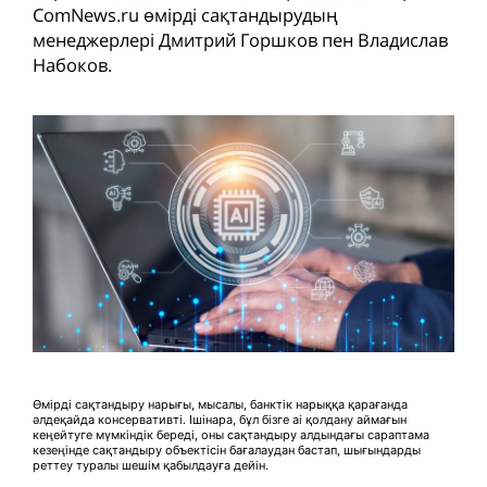
ComNews.ru өмірді сақтандырудың
менеджерлері Дмитрий Горшков пен Владислав
Набоков.
Өмірді сақтандыру нарығы, мысалы, банктік нарыққа қарағанда
әлдеқайда консервативті. Ішінара, бұл бізге ai қолдану аймағын
кеңейтуге мүмкіндік береді, оны сақтандыру алдындағы сараптама
кезеңінде сақтандыру объектісін бағалаудан бастап, шығындарды
реттеу туралы шешім қабылдауға дейін.