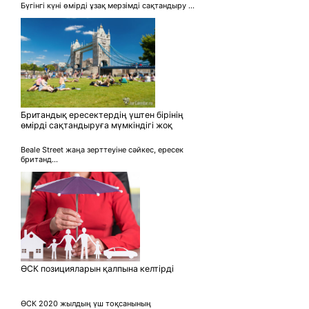
Бүгінгі күні өмірді ұзақ мерзімді сақтандыру ...
Британдық ересектердің үштен бірінің
өмірді сақтандыруға мүмкіндігі жоқ
Beale Street жаңа зерттеуіне сәйкес, ересек
британд...
ӨСК позицияларын қалпына келтірді
ӨСК 2020 жылдың үш тоқсанының