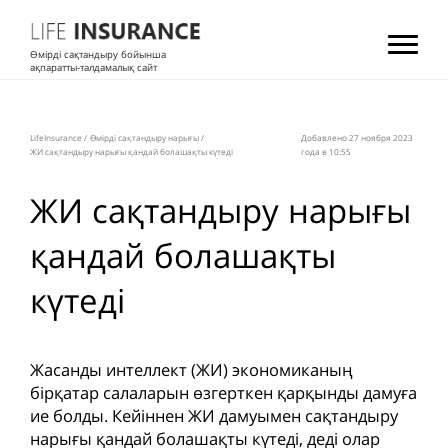
Өмірді сақтандыру бойынша
ақпаратты-талдамалық сайт
LifeInsurance
/
Өмірді сақтандыру нарығы
/
Добавлено 27 ноября 2023
ЖИ сақтандыру нарығы қандай болашақты күтеді
года в 10:55
ЖИ сақтандыру нарығы
қандай болашақты
күтеді
Жасанды интеллект (ЖИ) экономиканың
бірқатар салаларын өзгерткен қарқынды дамуға
ие болды. Кейіннен ЖИ дамуымен сақтандыру
нарығы қандай болашақты күтеді, деді олар