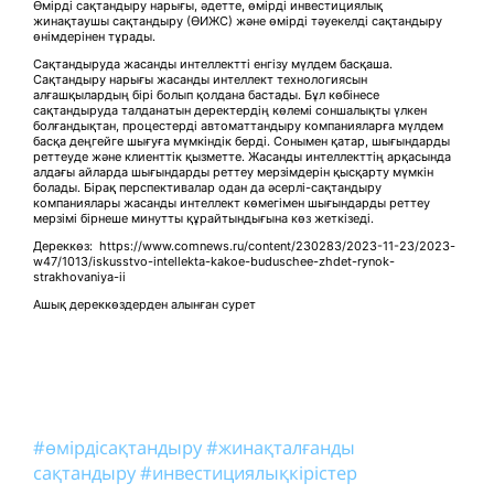
Өмірді сақтандыру нарығы, әдетте, өмірді инвестициялық
жинақтаушы сақтандыру (ӨИЖС) және өмірді тәуекелді сақтандыру
өнімдерінен тұрады.
Сақтандыруда жасанды интеллектті енгізу мүлдем басқаша.
Сақтандыру нарығы жасанды интеллект технологиясын
алғашқылардың бірі болып қолдана бастады. Бұл көбінесе
сақтандыруда талданатын деректердің көлемі соншалықты үлкен
болғандықтан, процестерді автоматтандыру компанияларға мүлдем
басқа деңгейге шығуға мүмкіндік берді. Сонымен қатар, шығындарды
реттеуде және клиенттік қызметте. Жасанды интеллекттің арқасында
алдағы айларда шығындарды реттеу мерзімдерін қысқарту мүмкін
болады. Бірақ перспективалар одан да әсерлі-сақтандыру
компаниялары жасанды интеллект көмегімен шығындарды реттеу
мерзімі бірнеше минутты құрайтындығына көз жеткізеді.
Дереккөз: https://www.comnews.ru/content/230283/2023-11-23/2023-
w47/1013/iskusstvo-intellekta-kakoe-buduschee-zhdet-rynok-
strakhovaniya-ii
Ашық дереккөздерден алынған сурет
#өмірдісақтандыру
#жинақталғанды
сақтандыру
#инвестициялықкірістер