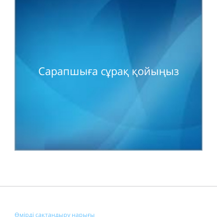
Сарапшыға сұрақ қойыңыз
Өмірді сақтандыру нарығы