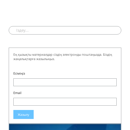
Ең қызықты материалдар сіздің электронды поштаңызда. Біздің
жаңалықтарға жазылыңыз.
Есіміңіз
Email
Жазылу