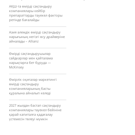
АҚШ-та өмірді сақтандыру
компаниялары кейбір
препараттарды тәуекел факторы
ретінде бағалайды
Азия әлемдік өмірді сақтандыру
нарығының негізгі өсу драйверіне
айналады – Allianz
Өмірді сақтандырушылар
сайдкарлар мен қайталама
нарықтарға бет бұруда —
McKinsey
Өмірлік оқиғалар маркетингі
өмірді сақтандыру
компанияларының басты
құралына айналып келеді
2027 жылдан бастап сақтандыру
компаниялары тәуекел бейініне
қарай капиталға қадағалау
үстемесін төлеуі мүмкін