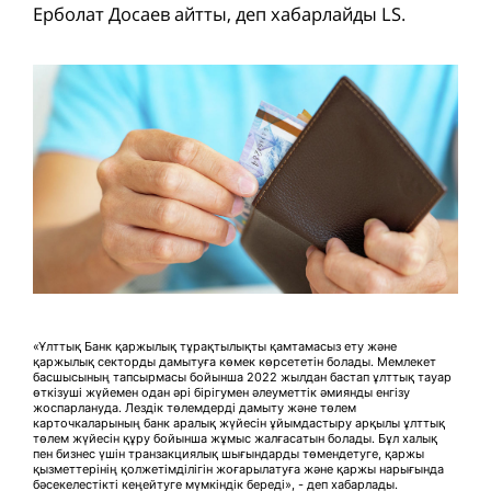
Ерболат Досаев айтты, деп хабарлайды LS.
«Ұлттық Банк қаржылық тұрақтылықты қамтамасыз ету және
қаржылық секторды дамытуға көмек көрсететін болады. Мемлекет
басшысының тапсырмасы бойынша 2022 жылдан бастап ұлттық тауар
өткізуші жүйемен одан әрі бірігумен әлеуметтік әмиянды енгізу
жоспарлануда. Лездік төлемдерді дамыту және төлем
карточкаларының банк аралық жүйесін ұйымдастыру арқылы ұлттық
төлем жүйесін құру бойынша жұмыс жалғасатын болады. Бұл халық
пен бизнес үшін транзакциялық шығындарды төмендетуге, қаржы
қызметтерінің қолжетімділігін жоғарылатуға және қаржы нарығында
бәсекелестікті кеңейтуге мүмкіндік береді», - деп хабарлады.