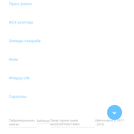
Пресс-релиз
ӨСК есептері
Әлемдік тәжірибе
Өнім
#Happy Life
Сарапшы
Пайдаланушының
Тіркеу туралы куәлік
LifeInsurance © 2017
Байланыс
келісімі
№KZ53VPY00014983
- 2018