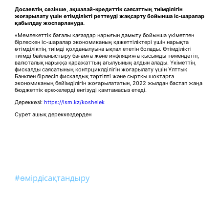
Досаевтің сөзінше, ақшалай-кредиттік саясаттың тиімділігін
жоғарылату үшін өтімділікті реттеуді жақсарту бойынша іс-шаралар
қабылдау жоспарлануда.
«Мемлекеттік бағалы қағаздар нарығын дамыту бойынша үкіметпен
бірлескен іс-шаралар экономиканың қажеттіліктері үшін нарықта
өтімділіктің тиімді қолданылуына ықпал ететін болады. Өтімділікті
тиімді байланыстыру бағамға және инфляцияға қысымды төмендетіп,
валюталық нарыққа қаражаттың ағылуының алдын алады. Үкіметтің
фискалды саясатының контрциклділігін жоғарылату үшін Ұлттық
Банкпен бірлесіп фискалдық тәртіпті және сыртқы шоктарға
экономиканың бейімділігін жоғарылататын, 2022 жылдан бастап жаңа
бюджеттік ережелерді енгізуді қамтамасыз етеді.
Дереккөзі:
https://lsm.kz/koshelek
Сурет ашық дереккөздерден
#өмірдісақтандыру