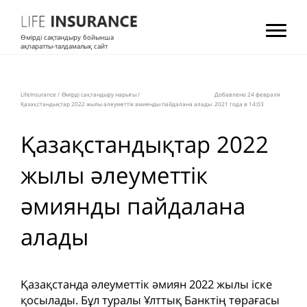
Өмірді сақтандыру бойынша
ақпаратты-талдамалық сайт
LifeInsurance
/
Өмірді сақтандыру нарығы
/
Добавлено 24 февраля
Қазақстандықтар 2022 жылы әлеуметтік әмиянды пайдалана алады
2021 года в 14:03
Қазақстандықтар 2022
жылы әлеуметтік
әмиянды пайдалана
алады
Қазақстанда әлеуметтік әмиян 2022 жылы іске
қосылады. Бұл туралы Ұлттық Банктің төрағасы