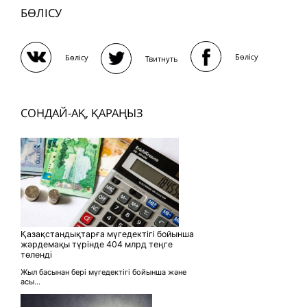
БӨЛІСУ
Бөлісу
Бөлісу
Твитнуть
СОНДАЙ-АҚ, ҚАРАҢЫЗ
Қазақстандықтарға мүгедектігі бойынша
жәрдемақы түрінде 404 млрд теңге
төленді
Жыл басынан бері мүгедектігі бойынша және
асы...