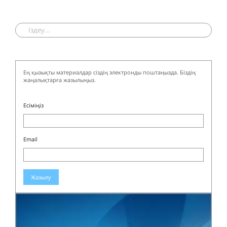
Ең қызықты материалдар сіздің электронды поштаңызда. Біздің
жаңалықтарға жазылыңыз.
Есіміңіз
Email
Жазылу