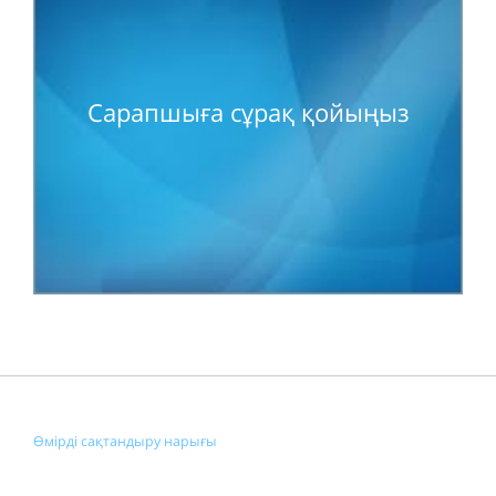
Сарапшыға сұрақ қойыңыз
Өмірді сақтандыру нарығы