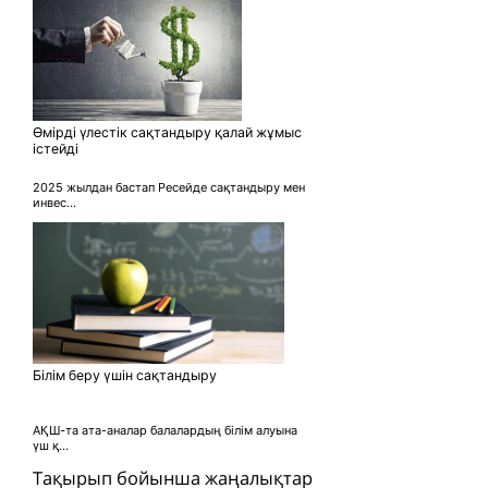
Өмірді үлестік сақтандыру қалай жұмыс
істейді
2025 жылдан бастап Ресейде сақтандыру мен
инвес...
Білім беру үшін сақтандыру
АҚШ-та ата-аналар балалардың білім алуына
үш қ...
Тақырып бойынша жаңалықтар