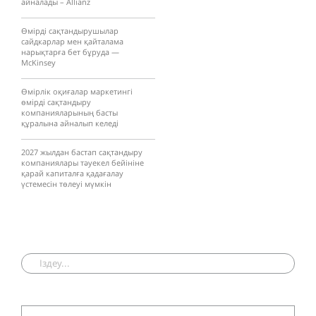
айналады – Allianz
Өмірді сақтандырушылар
сайдкарлар мен қайталама
нарықтарға бет бұруда —
McKinsey
Өмірлік оқиғалар маркетингі
өмірді сақтандыру
компанияларының басты
құралына айналып келеді
2027 жылдан бастап сақтандыру
компаниялары тәуекел бейініне
қарай капиталға қадағалау
үстемесін төлеуі мүмкін