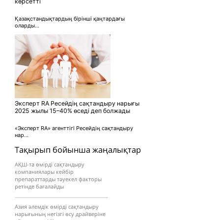
көрсетті
Қазақстандықтардың бірінші қаңтардағы
оларды...
Эксперт RA Ресейдің сақтандыру нарығы
2025 жылы 15–40% өседі деп болжады
«Эксперт RA» агенттігі Ресейдің сақтандыру
нар...
Тақырып бойынша жаңалықтар
АҚШ-та өмірді сақтандыру
компаниялары кейбір
препараттарды тәуекел факторы
ретінде бағалайды
Азия әлемдік өмірді сақтандыру
нарығының негізгі өсу драйверіне