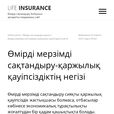
Өмірді сақтандыру бойынша
ақпаратты-талдамалық сайт
LifeInsurance
/
Өмірді сақтандыру нарығы
/
Добавлено 24 апреля
Өмірді мерзімді сақтандыру-қаржылық қауіпсіздіктің негізі
2025 года в 09:44
Өмірді мерзімді
сақтандыру-қаржылық
қауіпсіздіктің негізі
Өмірді мерзімді сақтандыру сияқты қаржылық
қауіпсіздік жастықшасы болмаса, отбасылар
көбінесе экономикалық тұрақтылықты
жоғалтудан бір қадам қашықтықта болады.