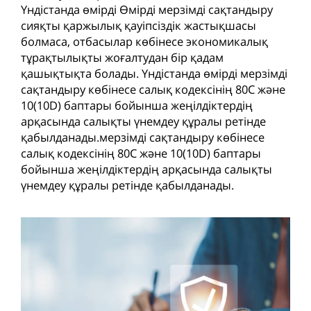
Үндістанда өмірді Өмірді мерзімді сақтандыру
сияқты қаржылық қауіпсіздік жастықшасы
болмаса, отбасылар көбінесе экономикалық
тұрақтылықты жоғалтудан бір қадам
қашықтықта болады. Үндістанда өмірді мерзімді
сақтандыру көбінесе салық кодексінің 80C және
10(10D) баптары бойынша жеңілдіктердің
арқасында салықты үнемдеу құралы ретінде
қабылданады.мерзімді сақтандыру көбінесе
салық кодексінің 80C және 10(10D) баптары
бойынша жеңілдіктердің арқасында салықты
үнемдеу құралы ретінде қабылданады.