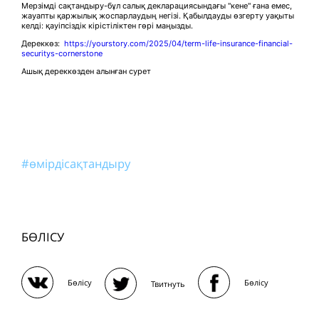
Мерзімді сақтандыру-бұл салық декларациясындағы "кене" ғана емес,
жауапты қаржылық жоспарлаудың негізі. Қабылдауды өзгерту уақыты
келді: қауіпсіздік кірістіліктен гөрі маңызды.
Дереккөз:
https://yourstory.com/2025/04/term-life-insurance-financial-
securitys-cornerstone
Ашық дереккөзден алынған сурет
#өмірдісақтандыру
БӨЛІСУ
Бөлісу
Бөлісу
Твитнуть