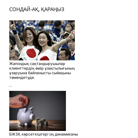
СОНДАЙ-АҚ, ҚАРАҢЫЗ
Жапондық сақтандырушылар
клиенттердің өмір ұзақтылығының
ұзаруына байланысты сыйақыны
төмендетуде.
...
БЖЗҚ көрсеткіштері оң динамиканы