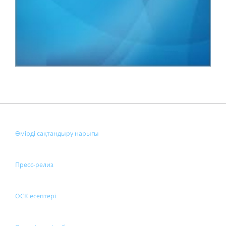
Өмірді сақтандыру нарығы
Пресс-релиз
ӨСК есептері