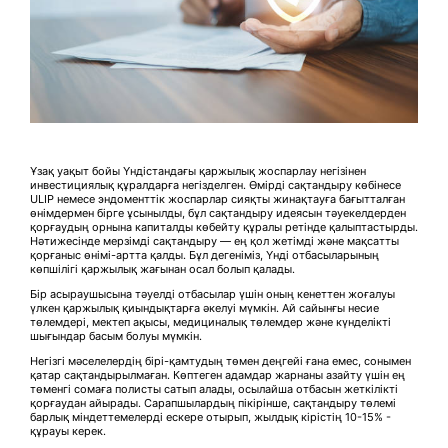
Ұзақ уақыт бойы Үндістандағы қаржылық жоспарлау негізінен
инвестициялық құралдарға негізделген. Өмірді сақтандыру көбінесе
ULIP немесе эндоменттік жоспарлар сияқты жинақтауға бағытталған
өнімдермен бірге ұсынылды, бұл сақтандыру идеясын тәуекелдерден
қорғаудың орнына капиталды көбейту құралы ретінде қалыптастырды.
Нәтижесінде мерзімді сақтандыру — ең қол жетімді және мақсатты
қорғаныс өнімі-артта қалды. Бұл дегеніміз, Үнді отбасыларының
көпшілігі қаржылық жағынан осал болып қалады.
Бір асыраушысына тәуелді отбасылар үшін оның кенеттен жоғалуы
үлкен қаржылық қиындықтарға әкелуі мүмкін. Ай сайынғы несие
төлемдері, мектеп ақысы, медициналық төлемдер және күнделікті
шығындар басым болуы мүмкін.
Негізгі мәселелердің бірі-қамтудың төмен деңгейі ғана емес, сонымен
қатар сақтандырылмаған. Көптеген адамдар жарнаны азайту үшін ең
төменгі сомаға полисты сатып алады, осылайша отбасын жеткілікті
қорғаудан айырады. Сарапшылардың пікірінше, сақтандыру төлемі
барлық міндеттемелерді ескере отырып, жылдық кірістің 10-15% -
құрауы керек.