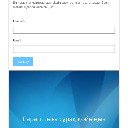
Ең қызықты материалдар сіздің электронды поштаңызда. Біздің
жаңалықтарға жазылыңыз.
Есіміңіз
Email
Жазылу
Сарапшыға сұрақ қойыңыз