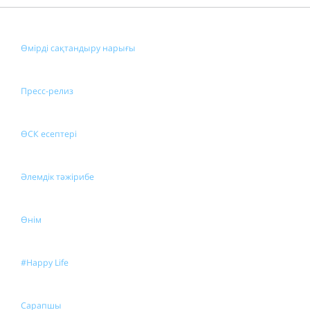
Өмірді сақтандыру нарығы
Пресс-релиз
ӨСК есептері
Әлемдік тәжірибе
Өнім
#Happy Life
Сарапшы