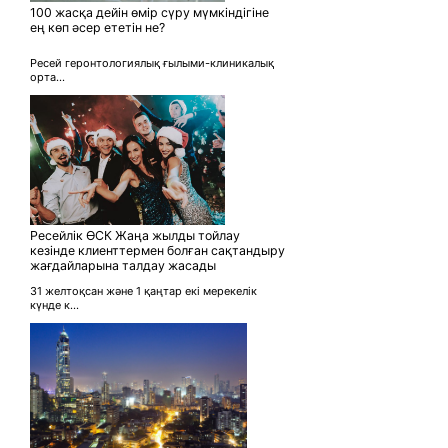
100 жасқа дейін өмір сүру мүмкіндігіне
ең көп әсер ететін не?
Ресей геронтологиялық ғылыми-клиникалық
орта...
Ресейлік ӨСК Жаңа жылды тойлау
кезінде клиенттермен болған сақтандыру
жағдайларына талдау жасады
31 желтоқсан және 1 қаңтар екі мерекелік
күнде к...