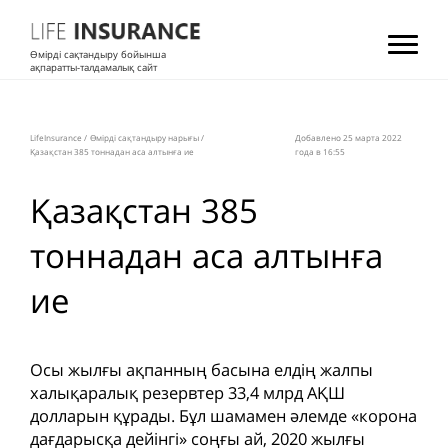
Өмірді сақтандыру бойынша
ақпаратты-талдамалық сайт
LifeInsurance
/
Өмірді сақтандыру нарығы
/
Добавлено 25 мартa 2022
Қазақстан 385 тоннадан аса алтынға ие
года в 16:55
Қазақстан 385
тоннадан аса алтынға
ие
Осы жылғы ақпанның басына елдің жалпы
халықаралық резервтер 33,4 млрд АҚШ
долларын құрады. Бұл шамамен әлемде «корона
дағдарысқа дейінгі» соңғы ай, 2020 жылғы