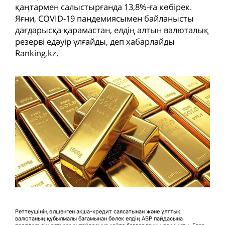
қаңтармен салыстырғанда 13,8%-ға көбірек.
Яғни, COVID-19 пандемиясымен байланысты
дағдарысқа қарамастан, елдің алтын валюталық
резерві едәуір ұлғайды, деп хабарлайды
Ranking.kz.
Реттеушінің өлшенген ақша-кредит саясатынан және ұлттық
валютаның құбылмалы бағамынан бөлек елдің АВР пайдасына