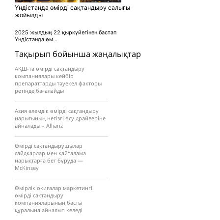
Үндістанда өмірді сақтандыру салығы
жойылды
2025 жылдың 22 қыркүйегінен бастап
Үндістанда өм...
Тақырып бойынша жаңалықтар
АҚШ-та өмірді сақтандыру
компаниялары кейбір
препараттарды тәуекел факторы
ретінде бағалайды
Азия әлемдік өмірді сақтандыру
нарығының негізгі өсу драйверіне
айналады – Allianz
Өмірді сақтандырушылар
сайдкарлар мен қайталама
нарықтарға бет бұруда —
McKinsey
Өмірлік оқиғалар маркетингі
өмірді сақтандыру
компанияларының басты
құралына айналып келеді