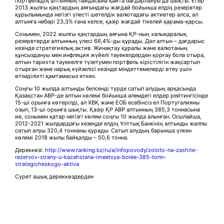
портфельдің алтынның пайдасына қайта бағдарлануы да шықты. Егер
2013 жылғы қаңтардың аяғындағы жағдай бойынша елдің резервтер
құрылымында негізгі үлесті шетелдік валютадағы активтер алса, ал
алтынға небәрі 23,3% ғана келсе, қазір жағдай тікелей қарама-қарсы.
Сонымен, 2022 жылғы қаңтардың аяғына ҚР-ның халықаралық
резервтерде алтынның үлесі 66,4%-ды құрады. Дәл алтын – дағдарыс
кезінде стратегиялық актив. Жинақтау құралы және валютаның
құнсыздануы мен инфляция жүйелі тәуекелдерден қорғау бола отыра,
алтын тарихта тәуекелге түзетумен портфель кірістілігін жақсартып
отырған және нарық күйзелісі кезінде міндеттемелерді өтеу үшін
өтімділікті қамтамасыз еткен.
Соңғы 10 жылда алтынды белсенді түрде сатып алудың арқасында
Қазақстан АВР-де алтын көлемі бойынша әлемдегі елдер рейтингісінде
15-ші орынға көтерілді, ал ХВҚ және ЕОБ есебінсіз ел Португалияны
озып, 13-ші орынға шықты. Қазір ҚР АВР алтынның 385,3 тоннасына
ие, сонымен қатар негізгі көлем соңғы 10 жылда алынған. Осылайша,
2012-2021 жылдардағы кезеңде елдің Ұлттық Банкінің алтынды жалпы
сатып алуы 320,4 тоннаны құрады. Сатып алудың барынша үлкен
көлемі 2018 жылы байқалды – 50,6 тонна.
Дереккөзі:
http://www.ranking.kz/ru/a/infopovody/zoloto-na-zashite-
rezervov-strany-u-kazahstana-imeetsya-bolee-385-tonn-
strategicheskogo-aktiva
Сурет ашық дереккөздерден