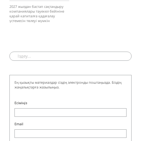
2027 жылдан бастап сақтандыру
компаниялары тәуекел бейініне
қарай капиталға қадағалау
үстемесін төлеуі мүмкін
Ең қызықты материалдар сіздің электронды поштаңызда. Біздің
жаңалықтарға жазылыңыз.
Есіміңіз
Email