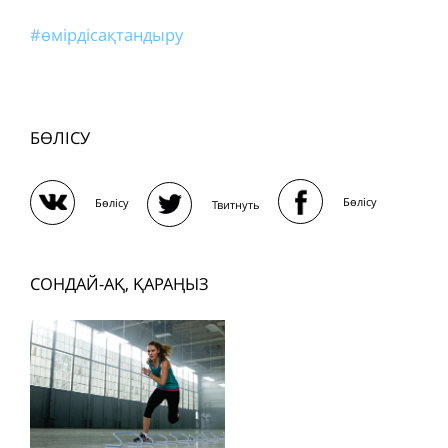
#өмірдісақтандыру
БӨЛІСУ
Бөлісу
Бөлісу
Твитнуть
СОНДАЙ-АҚ, ҚАРАҢЫЗ