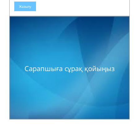
Жазылу
Сарапшыға сұрақ қойыңыз