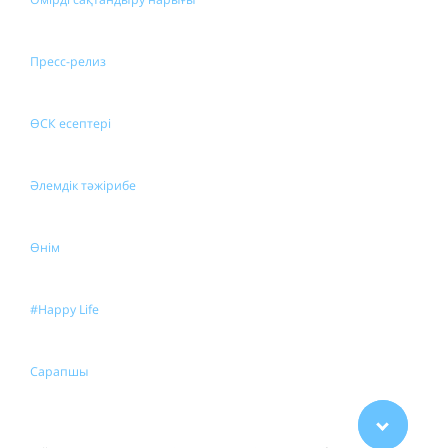
Пресс-релиз
ӨСК есептері
Әлемдік тәжірибе
Өнім
#Happy Life
Сарапшы