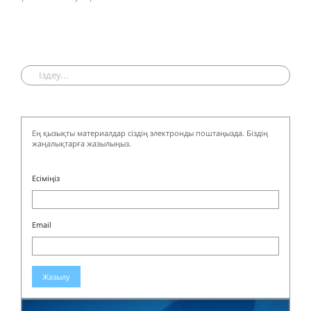
Ең қызықты материалдар сіздің электронды поштаңызда. Біздің
жаңалықтарға жазылыңыз.
Есіміңіз
Email
Жазылу