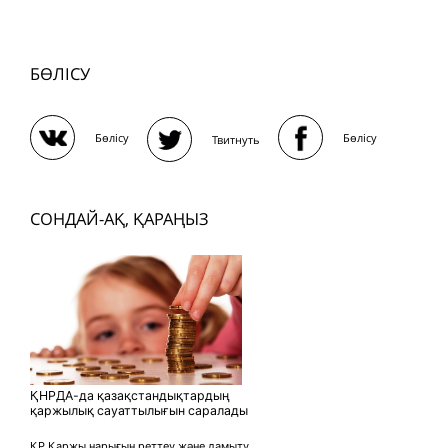
БӨЛІСУ
Бөлісу
Бөлісу
Твитнуть
СОНДАЙ-АҚ, ҚАРАҢЫЗ
ҚНРДА-да қазақстандықтардың
қаржылық сауаттылығын саралады
ҚР Қаржы нарығын реттеу және дамыту