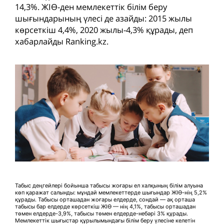
14,3%. ЖІӨ-ден мемлекеттік білім беру
шығындарының үлесі де азайды: 2015 жылы
көрсеткіш 4,4%, 2020 жылы-4,3% құрады, деп
хабарлайды Ranking.kz.
Табыс деңгейлері бойынша табысы жоғары ел халқының білім алуына
көп қаражат салынды: мұндай мемлекеттерде шығындар ЖІӨ-нің 5,2%
құрады. Табысы орташадан жоғары елдерде, сондай — ақ орташа
табысы бар елдерде көрсеткіш ЖІӨ — нің 4,1%, табысы орташадан
төмен елдерде-3,9%, табысы төмен елдерде-небәрі 3% құрады.
Мемлекеттік шығыстар құрылымындағы білім беру үлесіне келетін