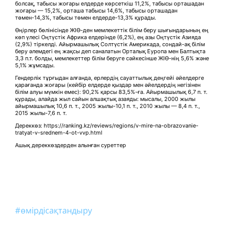
болсақ, табысы жоғары елдерде көрсеткіш 11,2%, табысы орташадан
жоғары — 15,2%, орташа табысы 14,6%, табысы орташадан
төмен-14,3%, табысы төмен елдерде-13,3% құрады.
Өңірлер бөлінісінде ЖІӨ-ден мемлекеттік білім беру шығындарының ең
көп үлесі Оңтүстік Африка елдерінде (6,2%), ең азы Оңтүстік Азияда
(2,9%) тіркелді. Айырмашылық Солтүстік Америкада, сондай-ақ білім
беру әлемдегі ең жақсы деп саналатын Орталық Еуропа мен Балтықта
3,3 п.т. болды, мемлекеттер білім беруге сәйкесінше ЖІӨ-нің 5,6% және
5,1% жұмсады.
Гендерлік тұрғыдан алғанда, ерлердің сауаттылық деңгейі әйелдерге
қарағанда жоғары (кейбір елдерде қыздар мен әйелдердің негізінен
білім алуы мүмкін емес): 90,2% қарсы 83,5%-ға. Айырмашылық 6,7 п. т.
құрады, алайда жыл сайын алшақтық азаяды: мысалы, 2000 жылы
айырмашылық 10,6 п. т., 2005 жылы-10,1 п. т., 2010 жылы — 8,4 п. т.,
2015 жылы-7,6 п. т.
Дереккөз: https://ranking.kz/reviews/regions/v-mire-na-obrazovanie-
tratyat-v-srednem-4-ot-vvp.html
Ашық дереккөздерден алынған суреттер
#өмірдісақтандыру