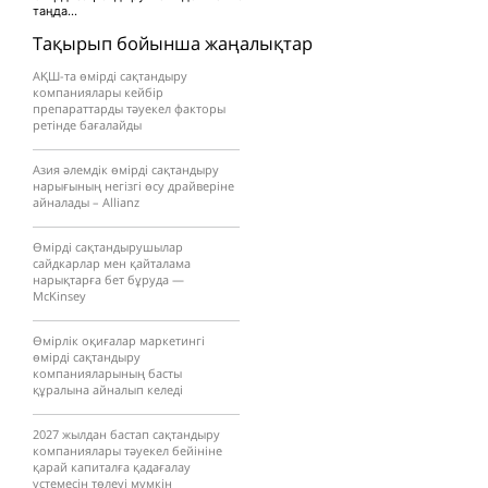
таңда...
Тақырып бойынша жаңалықтар
АҚШ-та өмірді сақтандыру
компаниялары кейбір
препараттарды тәуекел факторы
ретінде бағалайды
Азия әлемдік өмірді сақтандыру
нарығының негізгі өсу драйверіне
айналады – Allianz
Өмірді сақтандырушылар
сайдкарлар мен қайталама
нарықтарға бет бұруда —
McKinsey
Өмірлік оқиғалар маркетингі
өмірді сақтандыру
компанияларының басты
құралына айналып келеді
2027 жылдан бастап сақтандыру
компаниялары тәуекел бейініне
қарай капиталға қадағалау
үстемесін төлеуі мүмкін