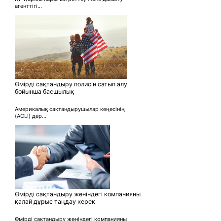
агенттігі...
Өмірді сақтандыру полисін сатып алу
бойынша басшылық
Америкалық сақтандырушылар кеңесінің
(ACLI) дер...
Өмірді сақтандыру жөніндегі компанияны
қалай дұрыс таңдау керек
Өмірді сақтандыру жөніндегі компанияны