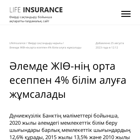
Өмірді сақтандыру бойынша
ақпаратты-талдамалық сайт
LifeInsurance
/
Өмірді сақтандыру нарығы
/
Добавлено 25 августа
Әлемде ЖІӨ-нің орта есеппен 4% білім алуға жұмсалады
2023 года в 12:12
Әлемде ЖІӨ-нің орта
есеппен 4% білім алуға
жұмсалады
Дүниежүзілік Банктің мәліметтері бойынша,
2020 жылы әлемдегі мемлекеттік білім беру
шығындары барлық мемлекеттік шығындардың
12,6% құрады, 2015 жылы 13,5% және 2010 жылы