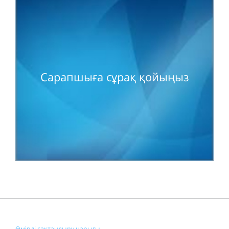
Сарапшыға сұрақ қойыңыз
Өмірді сақтандыру нарығы