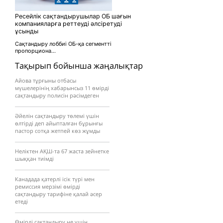
Ресейлік сақтандырушылар ОБ шағын
компанияларға реттеуді әлсіретуді
ұсынды
Сақтандыру лоббиі ОБ-қа сегментті
пропорциона...
Тақырып бойынша жаңалықтар
Айова тұрғыны отбасы
мүшелерінің хабарынсыз 11 өмірді
сақтандыру полисін рәсімдеген
Әйелін сақтандыру төлемі үшін
өлтірді деп айыпталған бұрынғы
пастор сотқа жетпей көз жұмды
Неліктен АҚШ-та 67 жаста зейнетке
шыққан тиімді
Канадада қатерлі ісік түрі мен
ремиссия мерзімі өмірді
сақтандыру тарифіне қалай әсер
етеді
Өмірді сақтандыру не үшін