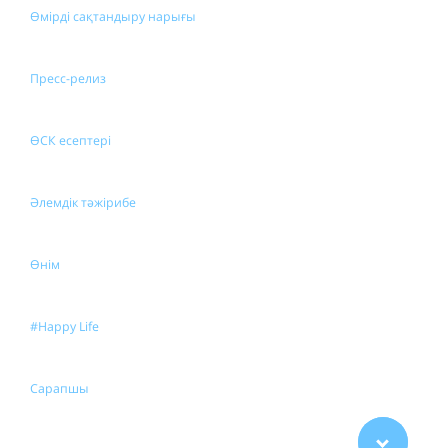
Өмірді сақтандыру нарығы
Пресс-релиз
ӨСК есептері
Әлемдік тәжірибе
Өнім
#Happy Life
Сарапшы