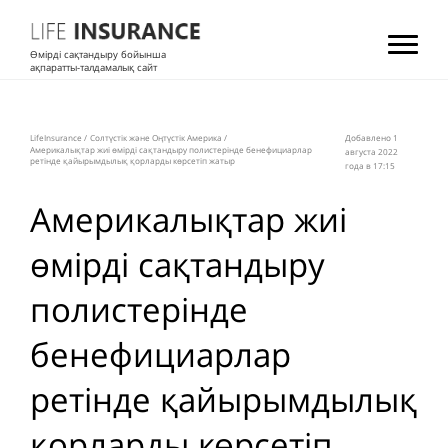
Өмірді сақтандыру бойынша
ақпаратты-талдамалық сайт
LifeInsurance
/
Солтүстік және Оңтүстік Америка
/
Добавлено 1
Америкалықтар жиі өмірді сақтандыру полистерінде бенефициарлар
августа 2022
ретінде қайырымдылық қорларды көрсетіп жатыр
года в 17:15
Америкалықтар жиі
өмірді сақтандыру
полистерінде
бенефициарлар
ретінде қайырымдылық
қорларды көрсетіп