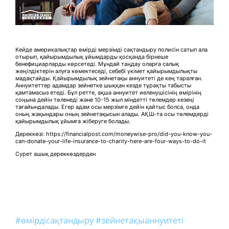
Кейде америкалықтар өмірді мерзімді сақтандыру полисін сатып ала
отырып, қайырымдылық ұйымдарды қосқанда бірнеше
бенефициарларды көрсетеді. Мұндай таңдау оларға салық
жеңілдіктерін алуға көмектеседі, себебі үкімет қайырымдылықты
мадақтайды. Қайырымдылық зейнетақы аннуитеті де кең таралған.
Аннуитеттер адамдар зейнетке шыққан кезде тұрақты табысты
қамтамасыз етеді. Бұл ретте, ақша аннуитет иеленушісінің өмірінің
соңына дейін төленеді және 10-15 жыл міндетті төлемдер кезеңі
тағайындалады. Егер адам осы мерзімге дейін қайтыс болса, онда
оның жақындары оның зейнетақысын алады. АҚШ-та осы төлемдерді
қайырымдылық ұйымға жіберуге болады.
Дереккөзі: https://financialpost.com/moneywise-pro/did-you-know-you-
can-donate-your-life-insurance-to-charity-here-are-four-ways-to-do-it
Сурет ашық дереккөздерден
#өмірдісақтандыру
#зейнетақыаннуитеті