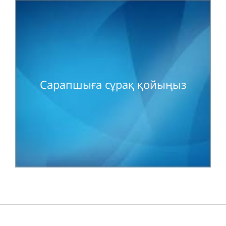
Сарапшыға сұрақ қойыңыз