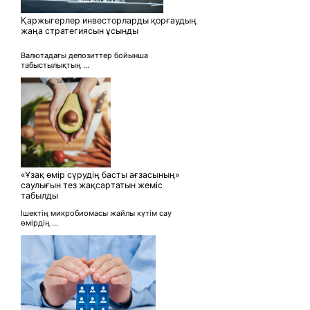
Қаржыгерлер инвесторларды қорғаудың
жаңа стратегиясын ұсынды
Валютадағы депозиттер бойынша
табыстылықтың ...
«Ұзақ өмір сүрудің басты ағзасының»
саулығын тез жақсартатын жеміс
табылды
Ішектің микробиомасы жайлы күтім сау
өмірдің ...