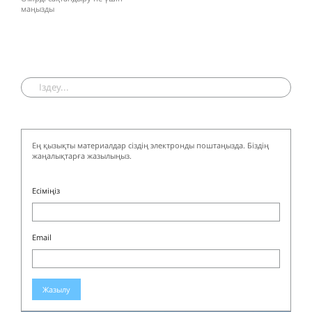
маңызды
Ең қызықты материалдар сіздің электронды поштаңызда. Біздің
жаңалықтарға жазылыңыз.
Есіміңіз
Email
Жазылу