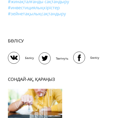
#жинақталғанды сақтандыру
#инвестициялықкірістер
#зейнетақылықсақтандыру
БӨЛІСУ
Бөлісу
Бөлісу
Твитнуть
СОНДАЙ-АҚ, ҚАРАҢЫЗ