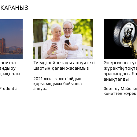
 ҚАРАҢЫЗ
капитал
Тиімді зейнетақы аннуитеті
Энергияны тұ
андыру
шартын қалай жасаймыз
жүректің тоқт
ң ықпалы
арасындағы б
2021 жылғы жеті айдың
анықталды
қорытындысы бойынша
rudential
аннуи...
Зерттеу Майо к
кенеттен жүрек 