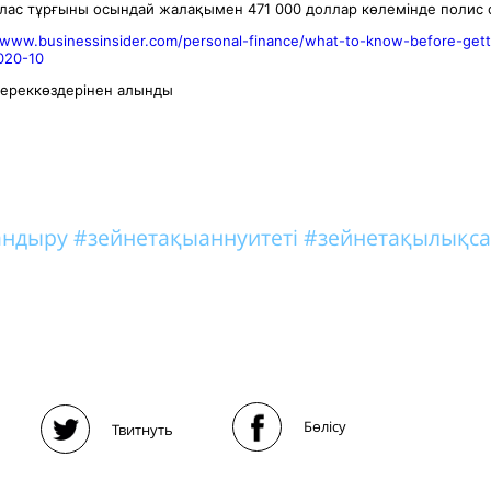
ллас тұрғыны осындай жалақымен 471 000 доллар көлемінде полис 
/www.businessinsider.com/personal-finance/what-to-know-before-gettin
020-10
ереккөздерінен алынды
тандыру
#зейнетақыаннуитеті
#зейнетақылықса
Бөлісу
Твитнуть