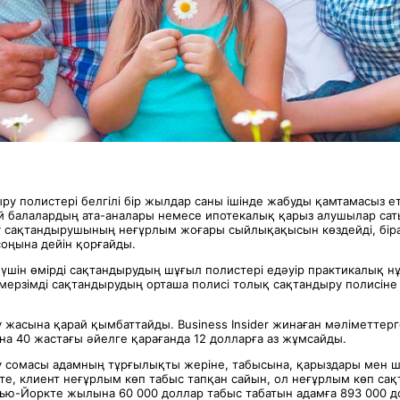
ру полистері белгілі бір жылдар саны ішінде жабуды қамтамасыз е
ай балалардың ата-аналары немесе ипотекалық қарыз алушылар сат
 сақтандырушының неғұрлым жоғары сыйлықақысын көздейді, біра
 соңына дейін қорғайды.
 үшін өмірді сақтандырудың шұғыл полистері едәуір практикалық н
мерзімді сақтандырудың орташа полисі толық сақтандыру полисіне
 жасына қарай қымбаттайды. Business Insider жинаған мәліметтерг
на 40 жастағы әйелге қарағанда 12 долларға аз жұмсайды.
у сомасы адамның тұрғылықты жеріне, табысына, қарыздары мен 
те, клиент неғұрлым көп табыс тапқан сайын, ол неғұрлым көп сақ
ью-Йоркте жылына 60 000 доллар табыс табатын адамға 893 000 д