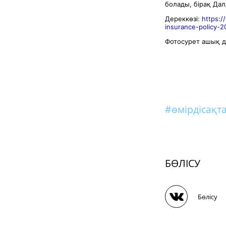
болады, бірақ Да
Дереккөзі:
https:/
insurance-policy-2
Фотосурет ашық д
#өмірдісақ
БӨЛІСУ
Бөлісу