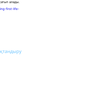
сатып алады.
g-first-life-
қтандыру