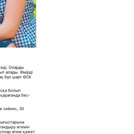
теді. Оларды
ып алады. Өмірді
қ бұл шарт ӨСК
ұсқа болып
 қарағанда бес-
е сәйкес, 30
шығыстарына
тандыру өтемін
оллар өтем қажет