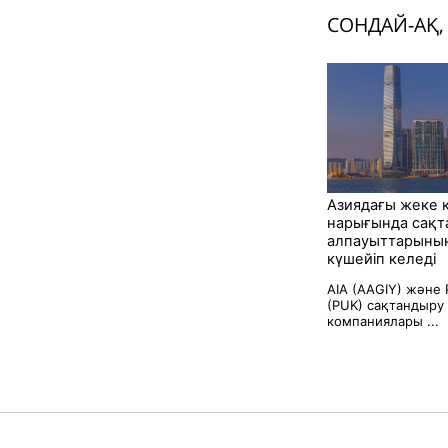
СОНДАЙ-АҚ,
Азиядағы жеке 
нарығында сақт
алпауыттарыны
күшейіп келеді
AIA (AAGIY) және P
(PUK) сақтандыру
компаниялары ...