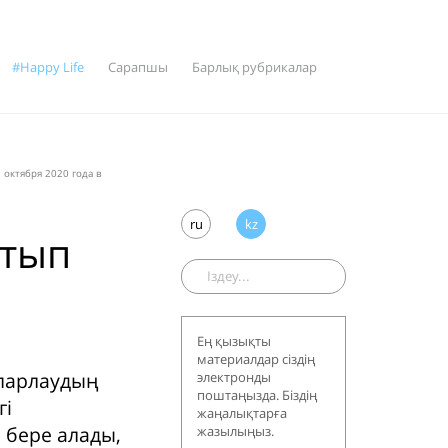
#Happy Life
Сарапшы
Барлық рубрикалар
 октября 2020 года в
ru
kz
атып
Ең қызықты
материалдар сіздің
спарлаудың
электронды
поштаңызда. Біздің
гі
жаңалықтарға
л бере алады,
жазылыңыз.