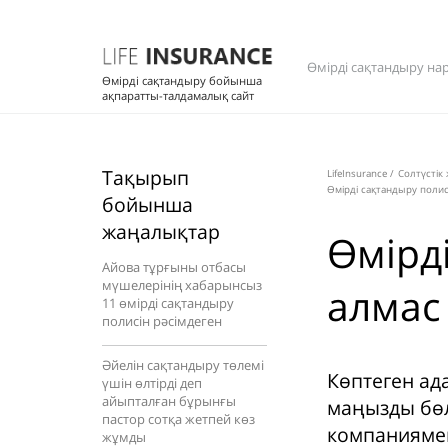
Өмірді сақтандыру на
Өмірді сақтандыру бойынша
ақпаратты-талдамалық сайт
Тақырып
LifeInsurance
/
Солтүстік
Өмірді сақтандыру полис
бойынша
жаңалықтар
Өмірд
Айова тұрғыны отбасы
мүшелерінің хабарынсыз
алмас
11 өмірді сақтандыру
полисін рәсімдеген
Әйелін сақтандыру төлемі
Көптеген ад
үшін өлтірді деп
айыпталған бұрынғы
маңызды бөлі
пастор сотқа жетпей көз
компаниямен 
жұмды