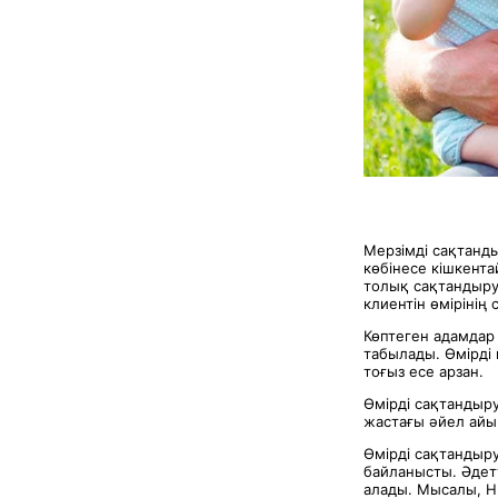
Мерзімді сақтанды
көбінесе кішкент
толық сақтандыру
клиентін өмірінің
Көптеген адамдар
табылады. Өмірді 
тоғыз есе арзан.
Өмірді сақтандыру
жастағы әйел айы
Өмірді сақтандыр
байланысты. Әдет
алады. Мысалы, Н