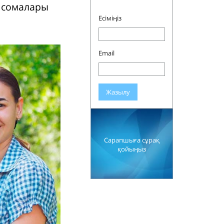
н сомалары
Есіміңіз
Email
Жазылу
Сарапшыға сұрақ
қойыңыз