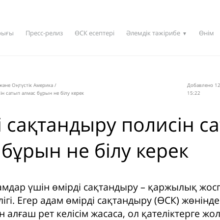
рығы
Пресс-релиз
ӨСК есептері
Әлемдік тәжірибе
Өнім
▼
 және Оңтүстік Америка
/
Добавлено 12
ін сатып алмас бұрын не білу керек
15:22
і сақтандыру полисін с
 бұрын не білу керек
амдар үшін өмірді сақтандыру – қаржылық жо
гі. Егер адам өмірді сақтандыру (ӨСК) жөнінде
алғаш рет келісім жасаса, ол қателіктерге жо