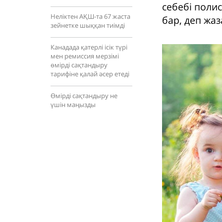
себебі поли
Неліктен АҚШ-та 67 жаста
бар, деп жаз
зейнетке шыққан тиімді
Канадада қатерлі ісік түрі
мен ремиссия мерзімі
өмірді сақтандыру
тарифіне қалай әсер етеді
Өмірді сақтандыру не
үшін маңызды