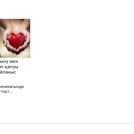
тыну мен
ап қалуы
айланыс
линикасында
тоқт...