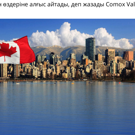
 өздеріне алғыс айтады, деп жазады Comox Val