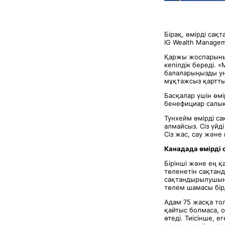
Бірақ, өмірді сақ
IG Wealth Manage
Қаржы жоспарының
кепілдік береді. 
балаларыңызды ун
мұқтажсыз қартты
Басқалар үшін өмі
бенефициар салық 
Тунхейм өмірді са
алмайсыз. Сіз үй
Сіз жас, сау және
Канадада өмірді с
Бірінші және ең 
төленетін сақтан
сақтандырылушыны
төлем шамасы бірд
Адам 75 жасқа то
қайтыс болмаса, 
өтеді. Тиісінше, 