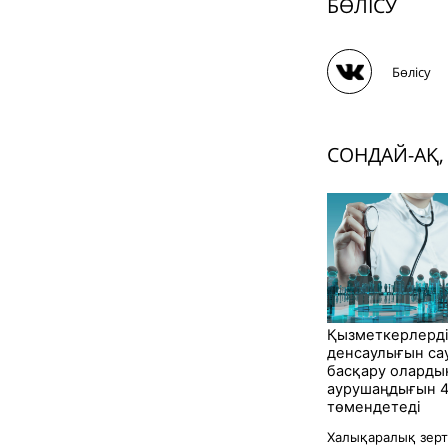
БӨЛІСУ
Бөлісу
СОНДАЙ-АҚ,
Қызметкерлерд
денсаулығын са
басқару оларды
аурушаңдығын 4
төмендетеді
Халықаралық зерт