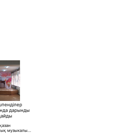
шпенділер
ында дарынды
дайды
қазан
ық музыкалы...