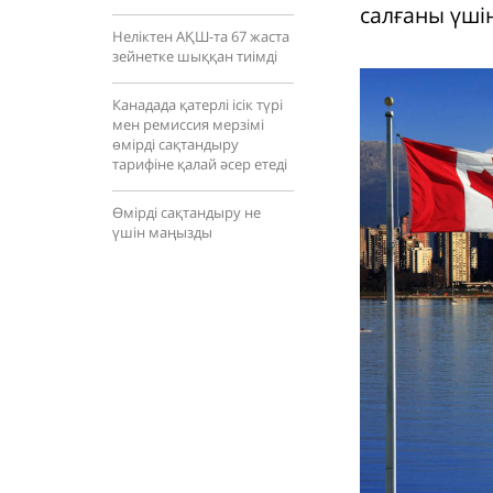
салғаны үшін
Неліктен АҚШ-та 67 жаста
зейнетке шыққан тиімді
Канадада қатерлі ісік түрі
мен ремиссия мерзімі
өмірді сақтандыру
тарифіне қалай әсер етеді
Өмірді сақтандыру не
үшін маңызды