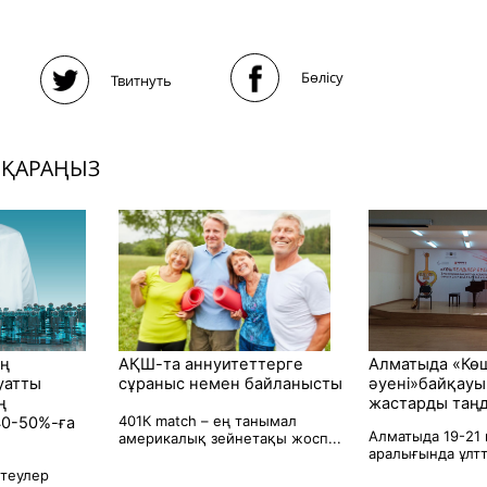
Бөлісу
Твитнуть
 ҚАРАҢЫЗ
ің
АҚШ-та аннуитеттерге
Алматыда «Кө
уатты
сұраныс немен байланысты
әуені»байқау
ң
жастарды таң
401К match – ең танымал
0-50%-ға
Алматыда 19-21 
америкалық зейнетақы жосп...
аралығында ұлтт
теулер