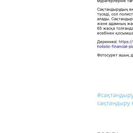
мұрагерлеріне та
Сақтандырудың ек
түседі, сол поли
алады. Сақтандыр
және адамның жас
65 жасқа толғанд
есебінен қосымша
Дереккөзі:
https:/
holistic-financial-pl
Фотосурет ашық д
#сақтандыр
сақтандыру