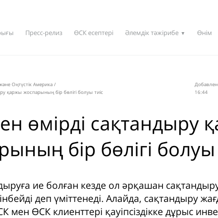
рығы
Пресс-релиз
ӨСК есептері
Әлемдік тәжірибе
Өнім
▼
 және Оңтүстік Америка
/
Добавлен
ыру қаржы жоспарының бір бөлігі болуы тиіс
16:44
тен өмірді сақтандыру 
ының бір бөлігі болуы 
дыруға ие болған кезде ол әрқашан сақтанд
інбейді деп үміттенеді. Алайда, сақтандыру ж
СК мен ӨСК клиенттері қауіпсіздікке дұрыс инв