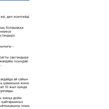
өзі, деп есептейді
ылық болашаққа
 немесе
ақтандыру
қшылығы -
аратты сақтандыра
 жағдайы осындай.
.
жағдайда ай сайын
ың шамасына және
ап 10 жыл ішінде
 ұлғаяды.
ы жасқа дейін
е қайтарымсыз
у сыйлықақысы оның