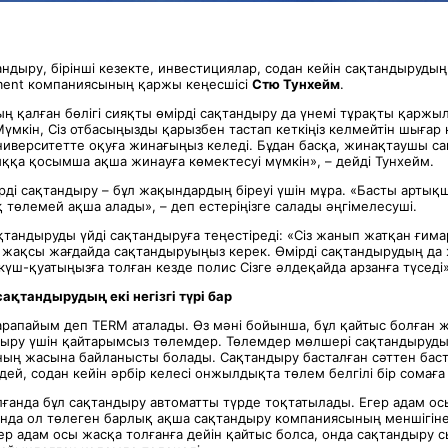
тандыру, бірінші кезекте, инвестициялар, содан кейін сақтандырудың 
ment компаниясының қаржы кеңесшісі
Стю Тунхейм
.
 қалған бөлігі сияқты өмірді сақтандыру да үнемі тұрақты қарж
«Мүмкін, Сіз отбасыңызды қарызбен тастап кеткіңіз келмейтін шығар
иверситетте оқуға жинағыңыз келеді. Бұдан басқа, жинақтаушы с
ққа қосымша ақша жинауға көмектесуі мүмкін», – дейді Тунхейм.
рді сақтандыру – бұл жақындардың біреуі үшін мұра. «Басты арты
төлемей ақша алады», – деп естеріңізге салады әңгімелесуші.
қтандыруды үйді сақтандыруға теңестіреді: «Сіз жанып жатқан ғим
ді жақсы жағдайда сақтандыруыңыз керек. Өмірді сақтандырудың да
 күш-қуатыңызға толған кезде полис Сізге әлдеқайда арзанға түседі»
ақтандырудың екі негізгі түрі бар
қарапайым деп TERM аталады. Өз мәні бойынша, бұл қайтыс болған 
дыру үшін қайтарымсыз төлемдер. Төлемдер мөлшері сақтандыруд
ң жасына байланысты болады. Сақтандыру басталған сәттен баст
ей, содан кейін әрбір келесі онжылдықта төлем белгілі бір сомаға
лғанда бұл сақтандыру автоматты түрде тоқтатылады. Егер адам ос
онда ол төлеген барлық ақша сақтандыру компаниясының меншігін
егер адам осы жасқа толғанға дейін қайтыс болса, онда сақтандыр