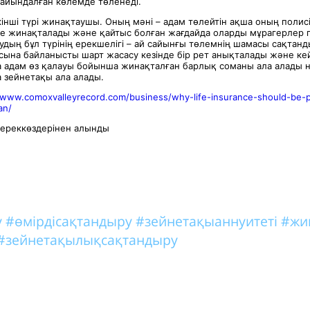
ғайындалған көлемде төленеді.
інші түрі жинақтаушы. Оның мәні – адам төлейтін ақша оның полис
сте жинақталады және қайтыс болған жағдайда оларды мұрагерлер 
удың бұл түрінің ерекшелігі – ай сайынғы төлемнің шамасы сақтан
ына байланысты шарт жасасу кезінде бір рет анықталады және кей
а адам өз қалауы бойынша жинақталған барлық соманы ала алады 
 зейнетақы ала алады.
/www.comoxvalleyrecord.com/business/why-life-insurance-should-be-p
an/
ереккөздерінен алынды
у
#өмірдісақтандыру
#зейнетақыаннуитеті
#жи
#зейнетақылықсақтандыру