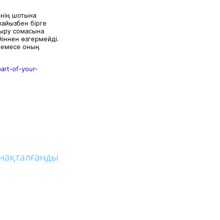
інің шотына
пайызбен бірге
дыру сомасына
іннен өзгермейді.
немесе оның
art-of-your-
нақталғанды