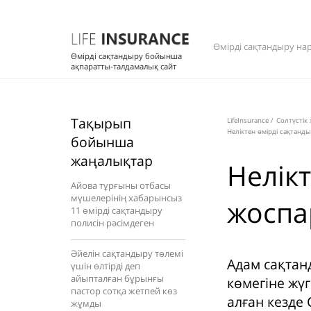
Өмірді сақтандыру на
Өмірді сақтандыру бойынша
ақпаратты-талдамалық сайт
Тақырып
LifeInsurance
/
Солтүстік
Неліктен өмірді сақтанд
бойынша
жаңалықтар
Нелік
Айова тұрғыны отбасы
мүшелерінің хабарынсыз
жоспар
11 өмірді сақтандыру
полисін рәсімдеген
Әйелін сақтандыру төлемі
Адам сақтан
үшін өлтірді деп
айыпталған бұрынғы
көмегіне жүг
пастор сотқа жетпей көз
алған кезде 
жұмды