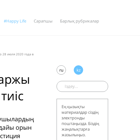
#Happy Life
Сарапшы
Барлық рубрикалар
о 28 июля 2020 года в
ru
kz
қаржы
тиіс
Ең қызықты
материалдар сіздің
ырушылардың
электронды
поштаңызда. Біздің
ағдайы орын
жаңалықтарға
естиция
жазылыңыз.