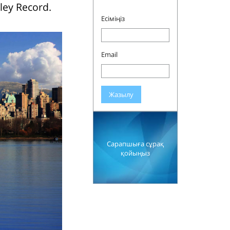
ley Record.
Есіміңіз
Email
Жазылу
Сарапшыға сұрақ
қойыңыз