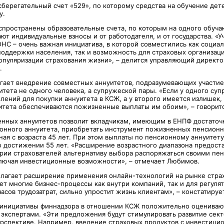
сберегательный счет «529», по которому средства на обучение дет
у.
спространены образовательные счета, по которым на одного обуч
ют индивидуальные взносы и от работодателя, и от государства. «У
ОНС – очень важная инициатива, в которой совместились как социа
поддержки населения, так и возможность для страховых организац
опуляризации страхования жизни», – делится управляющий директор
.
гает внедрение совместных аннуитетов, подразумевающих участие
тета не одного человека, а супружеской пары. «Если у одного суп
лений для покупки аннуитета в КСЖ, а у второго имеется излишек,
итета обеспечиваются пожизненные выплаты им обоим», – говоритс
нных аннуитетов позволит вкладчикам, имеющим в ЕНПФ достаточ
онного аннуитета, приобретать инструмент пожизненных пенсионн
ая с возраста 45 лет. При этом выплаты по пенсионному аннуитету
о достижении 55 лет. «Расширение возрастного диапазона предоста
ории страхователей альтернативу выбора распоряжаться своими п
лючая инвестиционные возможности», – отмечает Любимов.
лагает расширение применения онлайн-технологий на рынке стра
т многие бизнес-процессы как внутри компаний, так и для регуля
сов трудозатрат, сильно упростит жизнь клиентам», – констатируе
инициативы финнадзора в отношении КСЖ положительно оцениваю
кспертами. «Эти предложения будут стимулировать развитие сект
рспективе. Например, введение страховых продуктов с инвестици