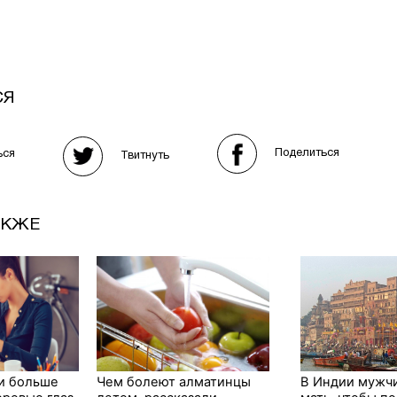
СЯ
Поделиться
ься
Твитнуть
АКЖЕ
и больше
Чем болеют алматинцы
В Индии мужч