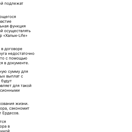
ей подлежат
ающегося
частие
льная функция
ий осуществлять
 «Халык-Life»
 в договоре
руга недостаточно
 то с помощью
я в документе.
ную сумму для
ых выплат с
 будут
вляет для такой
енсионными
хования жизни.
тора, сэкономит
т Ердесов.
тся
ора в
онной