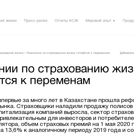
ия жизни
Пресс-релиз
Отчеты КСЖ
Мировой опыт
Проду
▼
рахования жизни
/
Компании по страхованию жизни готовятся к переменам
Добавлено
нии по страхованию жиз
тся к переменам
 впервые за много лет в Казахстане прошла ре
рынка. Страховщики наладили продажу полисов
апитализация компаний выросла, сектор страхо
привлекательным для инвесторов и потребителе
ятора, объем страховых премий на 1 мая 2020 
а 13,6% к аналогичному периоду 2019 года и с