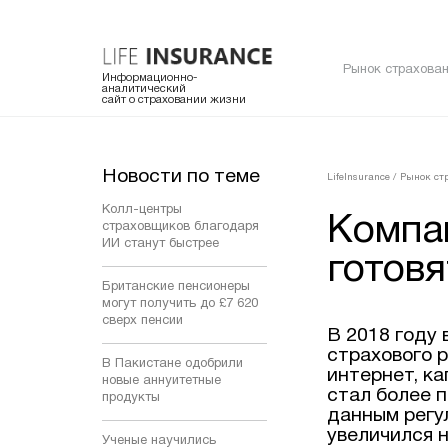
Рынок страхован
Информационно-
аналитический
сайт о страховании жизни
Новости по теме
LifeInsurance
/
Рынок ст
Колл-центры
Компа
страховщиков благодаря
ИИ станут быстрее
готовя
Британские пенсионеры
могут получить до £7 620
сверх пенсии
В 2018 году
страхового 
В Пакистане одобрили
интернет, к
новые аннуитетные
стал более 
продукты
данным регул
увеличился н
Ученые научились