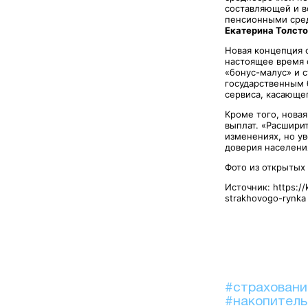
составляющей и в
пенсионными сред
Екатерина Толст
Новая концепция 
настоящее время 
«бонус-малус» и с
государственным 
сервиса, касающе
Кроме того, нова
выплат. «Расширит
изменениях, но у
доверия населени
Фото из открытых
Источник: https://
strakhovogo-rynka
#страхован
#накопител