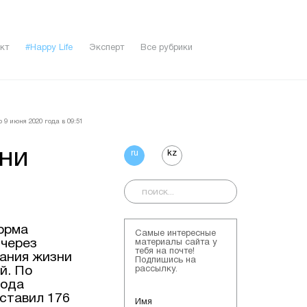
кт
#Happy Life
Эксперт
Все рубрики
 9 июня 2020 года в 09:51
ни
ru
kz
форма
Самые интересные
 через
материалы сайта у
тебя на почте!
вания жизни
Подпишись на
й. По
рассылку.
года
оставил 176
Имя