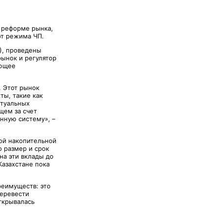
й реформе рынка,
от режима ЧП.
), проведены
рынок и регулятор
ующее
 Этот рынок
ты, такие как
ктуальных
щем за счет
нную систему», –
ной накопительной
о размер и срок
на эти вклады до
 Казахстане пока
реимуществ: это
перевести
открывалась