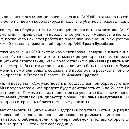
улированию и развитию финансового рынка (АРРФР) заявило о ново
на фоне пандемии коронавируса и подсчета убытков страховщиков 
ко недель обсуждается в Ассоциации финансистов Казахстана (АФК
замечания и предложения переданы регулятору. «Надеюсь, в июне 
нт, после чего начнется работа по внесению изменений в существ
», – объясняет управляющий директор АФК
Ерлан Бурабаев
.
хованию жизни (КСЖ) охотно комментировали грядущие изменения.
ивает бурное развитие и ждет отмашки регулятора на новые продук
естиционное страхование). «Мы положительно оцениваем развитие а
тов, которые бы стимулировали население заботиться о своем буду
жений, помогали решать социальные проблемы и развивать пенсио
ль правления Freedom Finance Life
Азамат Ердесов
.
епция позволяет КСЖ участвовать в государственной образователь
Мы предполагаем, что продукт будет действовать от 3 до 20 лет. Н
ает клиент. Помимо наших процентов государство будет начислять 
 отмечает управляющий директор Nomad Life
Елена Тайтуголева
. В
ют право открывать образовательные депозиты.
ает страховой защитой жизни и здоровья родителя. Есть еще ряд п
ированной выплаты по окончании срока программы; возможность 
зу второго ребенка, если, к примеру, ребенок, в пользу которого 
ил на грант», – уточняет собеседница.