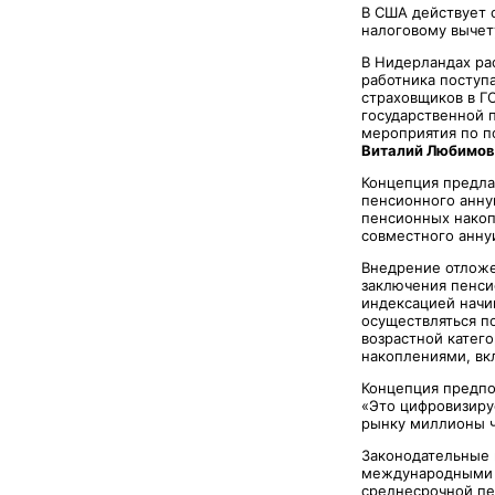
В США действует 
налоговому вычет
В Нидерландах ра
работника поступа
страховщиков в Г
государственной 
мероприятия по п
Виталий Любимов
Концепция предла
пенсионного аннуи
пенсионных накоп
совместного анну
Внедрение отложе
заключения пенси
индексацией начин
осуществляться п
возрастной катег
накоплениями, вк
Концепция предпо
«Это цифровизируе
рынку миллионы ча
Законодательные 
международными э
среднесрочной пе