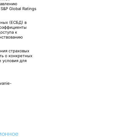
равлению
&P Global Ratings
нных (ЕСБД) в
коэффициенты
доступа к
енствованию
ания страховых
ть о конкретных
е условия для
vanie-
ионное