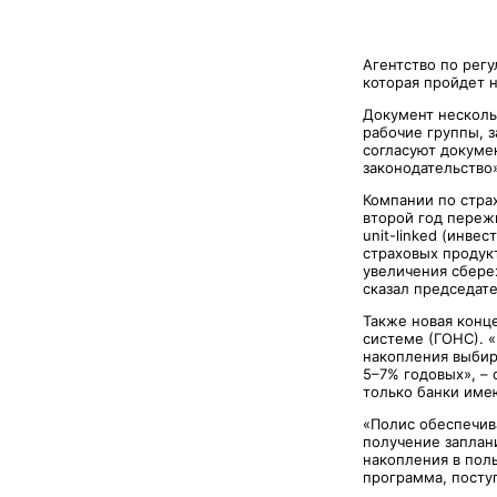
Агентство по рег
которая пройдет 
Документ несколь
рабочие группы, 
согласуют докуме
законодательство
Компании по стра
второй год переж
unit-linked (инв
страховых продук
увеличения сбере
сказал председате
Также новая конц
системе (ГОНС). «
накопления выбир
5–7% годовых», –
только банки име
«Полис обеспечив
получение заплан
накопления в поль
программа, поступ