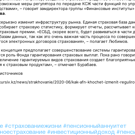
озможные меры регулятора по передаче КСЖ части функций по уп
ствами», – говорит замдиректора группы «Финансовые институты» S
ова
.
серьезно изменит инфраструктуру рынка. Единая страховая база да
собирает страховую статистику, формирует отчеты, рассчитывает 
траховые премии. «ЕСБД, скорее всего, будет развиваться в части 
базам данных, так как это очень важная часть процесса по соверш
гося электронных договоров страхования», – полагает Любимов.
я концепция предполагает совершенствование системы гарантиров
ся роль Фонда гарантирования страховых выплат. Пока рано говори
величение гарантируемых видов страхования создает благоприятны
я к страховым продуктам», – отмечает Бурабаев.
 источников
kursiv.kz/news/strakhovanie/2020-06/kak-afn-khochet-izmenit-reguliro
ие
#страхованиежизни
#пенсионныйаннуитет
ьноестрахование
#инвестиционныйдоход
#пенс