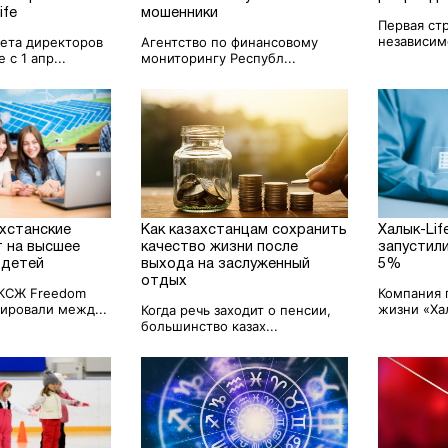
ife
мошенники
Первая ст
независимо
ета директоров
Агентство по финансовому
 с 1 апр...
мониторингу Республ...
ахстанские
Как казахстанцам сохранить
Халык-Lif
т на высшее
качество жизни после
запустил
 детей
выхода на заслуженный
5%
отдых
КСЖ Freedom
Компания 
зировали межд...
жизни «Хал
Когда речь заходит о пенсии,
большинство казах...