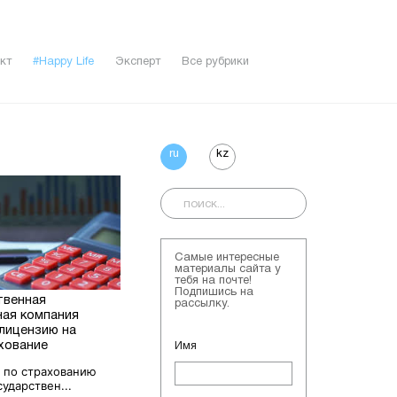
кт
#Happy Life
Эксперт
Все рубрики
ru
kz
Самые интересные
материалы сайта у
тебя на почте!
Подпишись на
твенная
рассылку.
ная компания
лицензию на
хование
Имя
 по страхованию
ударствен...