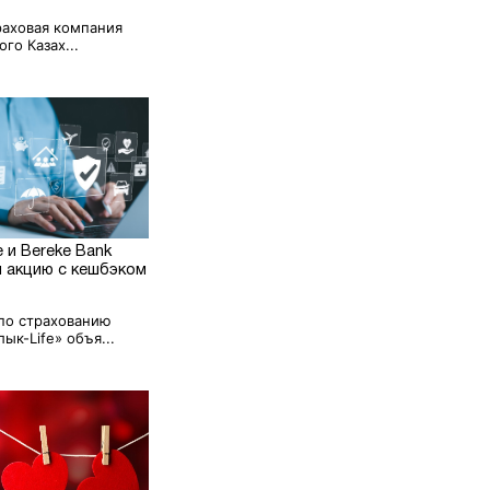
раховая компания
го Казах...
e и Bereke Bank
и акцию с кешбэком
по страхованию
ык-Life» объя...