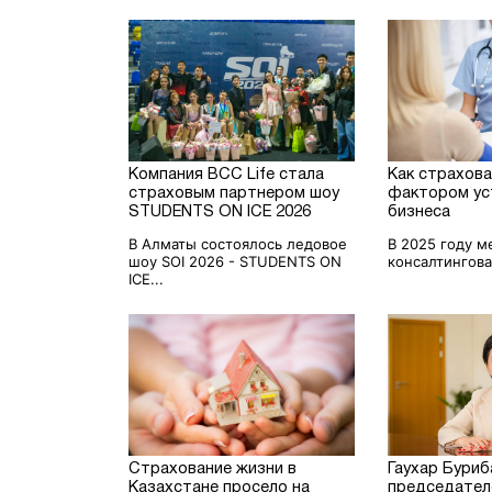
Компания BCC Life стала
Как страхов
страховым партнером шоу
фактором ус
STUDENTS ON ICE 2026
бизнеса
В Алматы состоялось ледовое
В 2025 году 
шоу SOI 2026 - STUDENTS ON
консалтингова
ICE...
Страхование жизни в
Гаухар Буриб
Казахстане просело на
председател