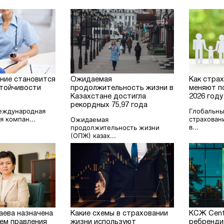
ание становится
Ожидаемая
Как стра
тойчивости
продолжительность жизни в
меняют п
Казахстане достигла
2026 году
рекордных 75,97 года
международная
Глобальны
я компан...
страхован
Ожидаемая
в...
продолжительность жизни
(ОПЖ) казах...
аева назначена
Какие схемы в страховании
КСЖ Centr
ем правления
жизни используют
ребренди