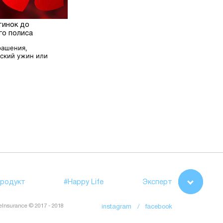
тинок до
го полиса
рашения,
ский ужин или
родукт
#Happy Life
Эксперт
feInsurance © 2017 - 2018
instagram /
facebook