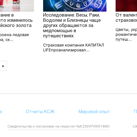
ание в
Исследование: Весы, Раки,
От вален
что изменилось
Водолеи и Близнецы чаще
страхово
ийского золота
других обращаются за
Цветы, ук
медпомощью в
романтиче
троена ледовая
путешествиях
путеш...
, ск...
Страховая компания КАПИТАЛ
LIFEпроанализировал...
»
з
Отчеты КСЖ
Мировой опыт
П
Свидетельство о постановке на переучет №KZ53VPY00014983
Li