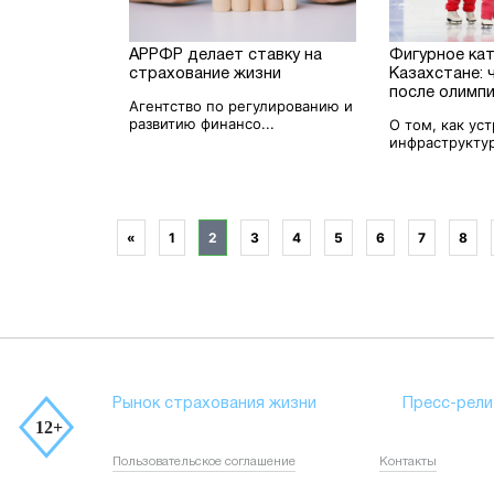
АРРФР делает ставку на
Фигурное кат
страхование жизни
Казахстане: 
после олимп
Агентство по регулированию и
развитию финансо...
О том, как ус
инфраструктура
«
1
2
3
4
5
6
7
8
Рынок страхования жизни
Пресс-рели
Пользовательское соглашение
Контакты