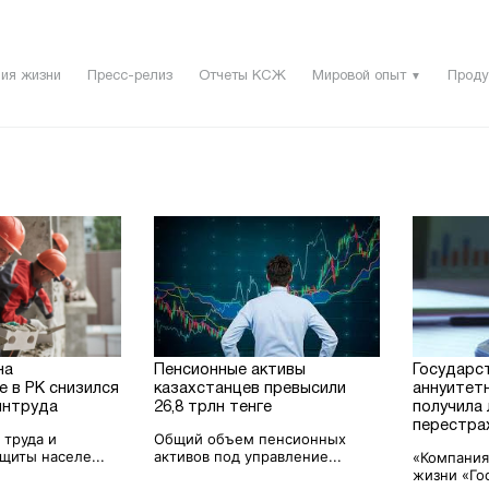
ия жизни
Пресс-релиз
Отчеты КСЖ
Мировой опыт
Проду
▼
на
Пенсионные активы
Государс
 в РК снизился
казахстанцев превысили
аннуитет
интруда
26,8 трлн тенге
получила 
перестра
 труда и
Общий объем пенсионных
щиты населе...
активов под управление...
«Компания
жизни «Гос