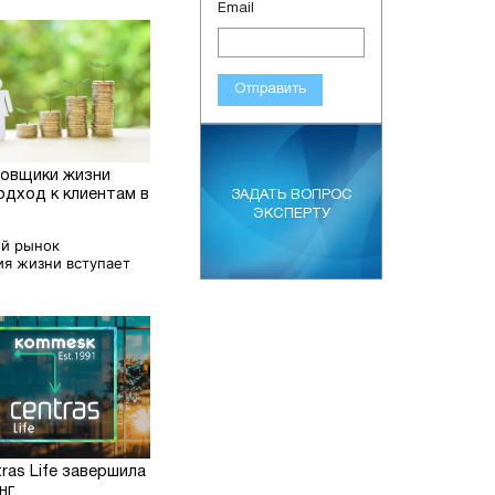
Email
Отправить
ховщики жизни
одход к клиентам в
ЗАДАТЬ ВОПРОС
ЭКСПЕРТУ
й рынок
ия жизни вступает
as Life завершила
нг