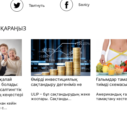
Бөлісу
Твитнуть
 ҚАРАҢЫЗ
 қалай
Өмірді инвестициялық
Ғалымдар там
 болады:
сақтандыру дегеніміз не
тиімді схемасы
салтингтік
ULIP – бұл сақтандырудың жеке
Американдық ғ
 кеңестері
жоспары. Сақтанды...
тамақтану кестес
ан кейін
с...