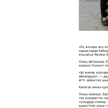
«Ең жоғары өсу ә
нарықтарда байқал
Insurance Review
Оның айтуынша, бұ
әсіресе Гонконг п
«Ірі жинақ қорлар
айналдыру», — де
өтті: зейнетке шы
Капитал мінез-құл
Оның сөзінше, бұл
тек әлеуметтік са
түсіндірді спикер.
қажеттілік және т