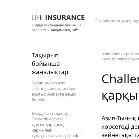
Өмірді сақтандыру на
Өмірді сақтандыру бойынша
ақпаратты-талдамалық сайт
Тақырып
LifeInsurance
/
Африка жә
Challenger Азияда аннуи
бойынша
жаңалықтар
Chall
Сарапшылар ескі
сақтандыру полистерін
қарқы
асығыс бұзбауға кеңес
береді
Өмірді сақтандыру
Азия-Тынық 
Оңтүстік Африка
тұрғындарының
көрсетеді де
қаржылық
зейнетақы т
тұрақтылығының негізіне