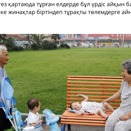
ез қартаюда тұрған елдерде бұл үрдіс айқын б
еке жинақтар біртіндеп тұрақты төлемдерге а