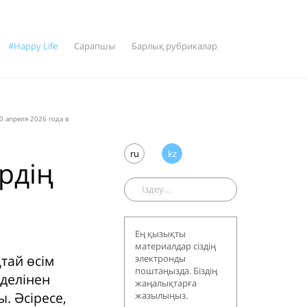
#Happy Life
Сарапшы
Барлық рубрикалар
0 апреля 2026 года в
ru
kz
рдің
Ең қызықты
материалдар сіздің
тай өсім
электронды
поштаңызда. Біздің
оделінен
жаңалықтарға
. Әсіресе,
жазылыңыз.