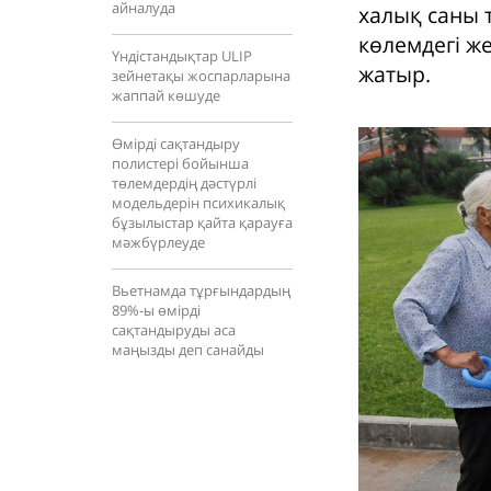
айналуда
халық саны т
көлемдегі ж
Үндістандықтар ULIP
жатыр.
зейнетақы жоспарларына
жаппай көшуде
Өмірді сақтандыру
полистері бойынша
төлемдердің дәстүрлі
модельдерін психикалық
бұзылыстар қайта қарауға
мәжбүрлеуде
Вьетнамда тұрғындардың
89%-ы өмірді
сақтандыруды аса
маңызды деп санайды