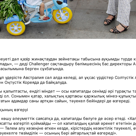
леуеті дәл қазір жинақтаудан зейнетақы табысына ауқымды түрде 
ады», — деді Challenger сақтандыру бөлімшесінің бас директоры А
 басылымына берген сұхбатында.
л үдерісте Австралия сәл алда келеді, ал ұқсас үрдістер Солтүстік 
ен Оңтүстік Кореяда да байқалуда.
ы қалыптасты, ендігі міндет — осы капиталды сенімді әрі тұрақты 
ді ол. Сонымен қатар, халықтың қартаюы қаржылық мінез-құлықты ө
ғатын адамдар саны артқан сайын, тәуекел бейіндері де өзгереді.
қының өзгеруі
 көшу әлеуметтік саясатқа да, капиталды бөлуге де әсер етеді. «
ясатты өзгертіп қоймайды — ол капиталдың қалай әрекет ететінін д
 — Төлем алу кезеңіне өткен кезде, кірістердің кезектілік тәуекелі, ө
әуекелге төзімділік — осының бәрі айтарлықтай өзгереді».