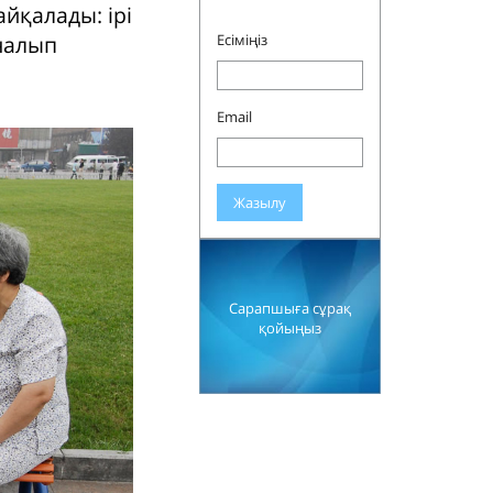
айқалады: ірі
йналып
Есіміңіз
Email
Жазылу
Сарапшыға сұрақ
қойыңыз