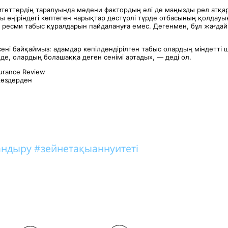
итеттердің таралуында мәдени фактордың әлі де маңызды рөл атқар
ы өңіріндегі көптеген нарықтар дәстүрлі түрде отбасының қолдау
, ресми табыс құралдарын пайдалануға емес. Дегенмен, бұл жағдай 
рсені байқаймыз: адамдар кепілдендірілген табыс олардың міндетт
де, олардың болашаққа деген сенімі артады», — деді ол.
surance Review
көздерден
тандыру
#зейнетақыаннуитеті