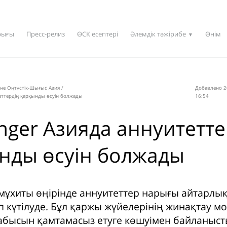
рығы
Пресс-релиз
ӨСК есептері
Әлемдік тәжірибе
Өнім
▼
не Оңтүстік-Шығыс Азия
/
Добавлено 2
теттердің қарқынды өсуін болжады
16:54
enger Азияда аннуитетте
нды өсуін болжады
мұхиты өңірінде аннуитеттер нарығы айтарлық
п күтілуде. Бұл қаржы жүйелерінің жинақтау м
абысын қамтамасыз етуге көшуімен байланысты