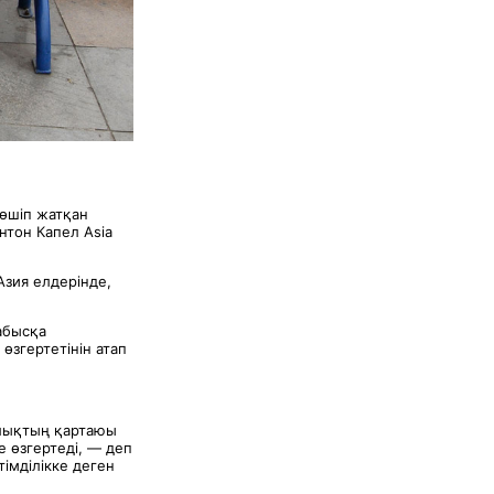
көшіп жатқан
нтон Капел Asia
Азия елдерінде,
табысқа
згертетінін атап
Халықтың қартаюы
е өзгертеді, — деп
тімділікке деген