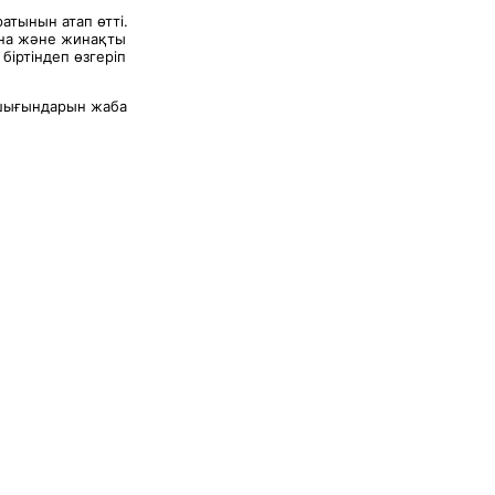
атынын атап өтті.
ына және жинақты
біртіндеп өзгеріп
і шығындарын жаба