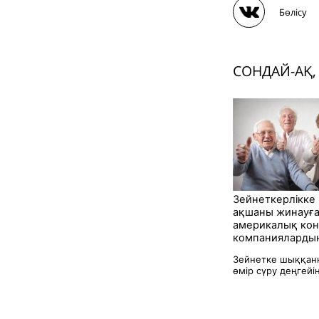
Бөлісу
СОНДАЙ-АҚ,
Зейнеткерлікке
ақшаны жинауға
америкалық кон
компаниялардың
Зейнетке шыққанн
өмір сүру деңгейін 