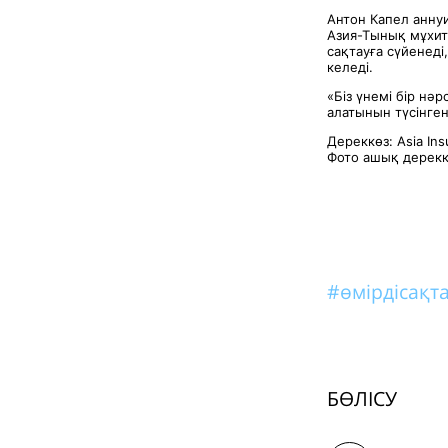
Антон Капел анну
Азия-Тынық мұхит
сақтауға сүйенеді
келеді.
«Біз үнемі бір нә
алатынын түсінген
Дереккөз: Asia In
Фото ашық дерек
#өмірдісақ
БӨЛІСУ