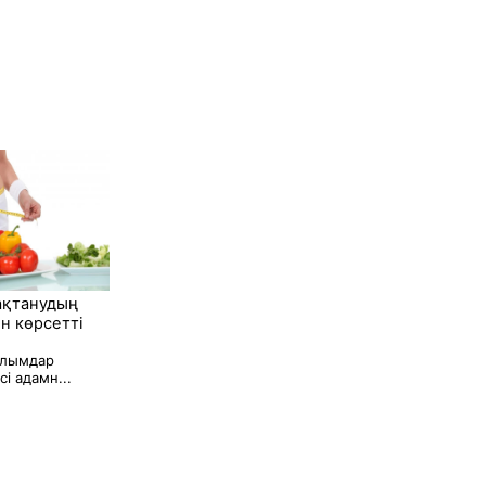
ақтанудың
н көрсетті
алымдар
і адамн...