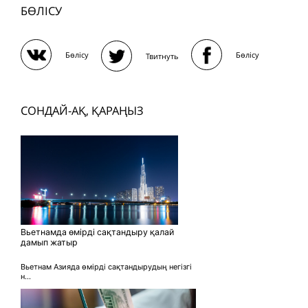
БӨЛІСУ
Бөлісу
Бөлісу
Твитнуть
СОНДАЙ-АҚ, ҚАРАҢЫЗ
Вьетнамда өмірді сақтандыру қалай
дамып жатыр
Вьетнам Азияда өмірді сақтандырудың негізгі
н...