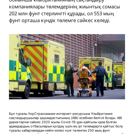
компаниялары төлемдерінің жиынтық сомасы
202 млн фунт стерлингті құрады, ол 553 мың
фунт орташа күндік төлемге сәйкес келеді.
Бұл туралы УкрСтрахование интернет-ресурсына Ұлыбритания
сақтандырушылар қауымдастығының (ABI) есебінен белгілі болды. ABI
деректеріне сәйкес 2020 жылы Covid-19-дан қайғылы қаза болған
адамдардың отбасыларын қолдау үшін ең ірі төлемдерге қайтыс болу
туралы хабарламадан кейін келесі күні төленген 250 мың фунт