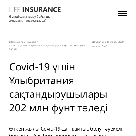
Өмірді сақтандыру бойынша
ақпаратты-талдамалық сайт
LifeInsurance
/
Еуропа
/
Добавлено 25 мартa 2021
Covid-19 үшін Ұлыбритания сақтандырушылары 202 млн фунт
года в 15:46
төледі
Covid-19 үшін
Ұлыбритания
сақтандырушылары
202 млн фунт төледі
Өткен жылы Covid-19-дан қайтыс болу тәуекелі
бойынша Ұлыбританияның сақтандыру