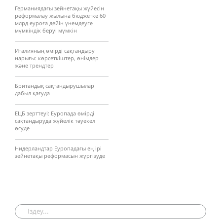
Германиядағы зейнетақы жүйесін
реформалау жылына бюджетке 60
млрд еуроға дейін үнемдеуге
мүмкіндік беруі мүмкін
Италияның өмірді сақтандыру
нарығы: көрсеткіштер, өнімдер
және трендтер
Британдық сақтандырушылар
дабыл қағуда
ЕЦБ зерттеуі: Еуропада өмірді
сақтандыруда жүйелік тәуекел
өсуде
Нидерландтар Еуропадағы ең ірі
зейнетақы реформасын жүргізуде