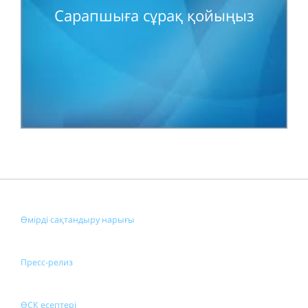
Сарапшыға сұрақ қойыңыз
Өмірді сақтандыру нарығы
Пресс-релиз
ӨСК есептері