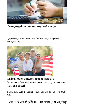
Үнемдеуді қалай үйренуге болады
Қаржыңызды сауатты басқаруды үйрену
жылдам пр...
Өмірді сақтандыру ата-аналарға
баланың білімін қамтамасыз етуге қалай
көмектеседі
Білім алу шығындары жыл санап артып келеді,
со...
Тақырып бойынша жаңалықтар