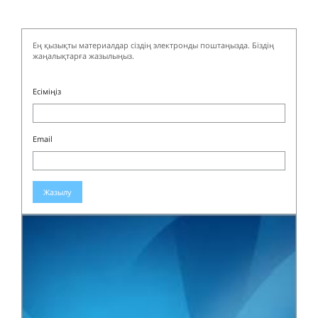
Ең қызықты материалдар сіздің электронды поштаңызда. Біздің
жаңалықтарға жазылыңыз.
Есіміңіз
Email
Жазылу