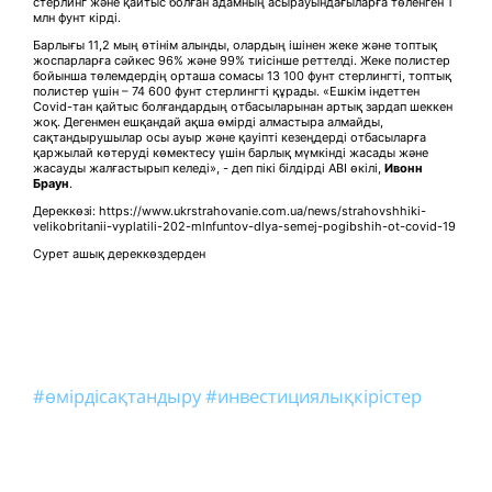
стерлинг және қайтыс болған адамның асырауындағыларға төленген 1
млн фунт кірді.
Барлығы 11,2 мың өтінім алынды, олардың ішінен жеке және топтық
жоспарларға сәйкес 96% және 99% тиісінше реттелді. Жеке полистер
бойынша төлемдердің орташа сомасы 13 100 фунт стерлингті, топтық
полистер үшін – 74 600 фунт стерлингті құрады. «Ешкім індеттен
Covid-тан қайтыс болғандардың отбасыларынан артық зардап шеккен
жоқ. Дегенмен ешқандай ақша өмірді алмастыра алмайды,
сақтандырушылар осы ауыр және қауіпті кезеңдерді отбасыларға
қаржылай көтеруді көмектесу үшін барлық мүмкінді жасады және
жасауды жалғастырып келеді», - деп пікі білдірді ABI өкілі,
Ивонн
Браун
.
Дереккөзі: https://www.ukrstrahovanie.com.ua/news/strahovshhiki-
velikobritanii-vyplatili-202-mlnfuntov-dlya-semej-pogibshih-ot-covid-19
Сурет ашық дереккөздерден
#өмірдісақтандыру
#инвестициялықкірістер