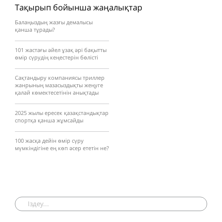
Тақырып бойынша жаңалықтар
Балаңыздың жазғы демалысы
қанша тұрады?
101 жастағы әйел ұзақ әрі бақытты
өмір сүрудің кеңестерін бөлісті
Сақтандыру компаниясы триллер
жанрының мазасыздықты жеңуге
қалай көмектесетінін анықтады
2025 жылы ересек қазақстандықтар
спортқа қанша жұмсайды
100 жасқа дейін өмір сүру
мүмкіндігіне ең көп әсер ететін не?