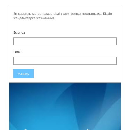
Ең қызықты материалдар сіздің электронды поштаңызда. Біздің
жаңалықтарға жазылыңыз.
Есіміңіз
Email
Жазылу