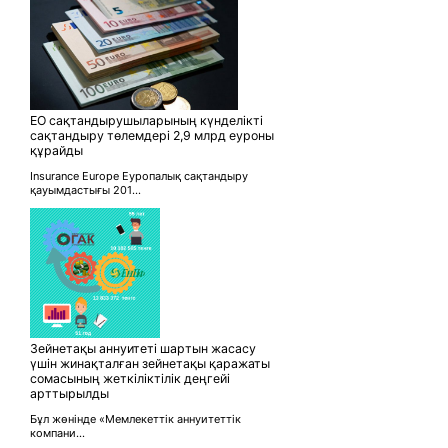
ЕО сақтандырушыларының күнделікті
сақтандыру төлемдері 2,9 млрд еуроны
құрайды
Insurance Europe Еуропалық сақтандыру
қауымдастығы 201...
Зейнетақы аннуитеті шартын жасасу
үшін жинақталған зейнетақы қаражаты
сомасының жеткіліктілік деңгейі
арттырылды
Бұл жөнінде «Мемлекеттік аннуитеттік
компани...