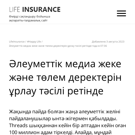
Өмірді сақтандыру бойынша
ақпаратты-талдамалық сайт
LifeInsurance
/
#Happy Life
/
Добавлено 3 августа 2023
Әлеуметтік медиа жеке және төлем деректерін ұрлау тәсілі ретінде
года в 07:36
Әлеуметтік медиа жеке
және төлем деректерін
ұрлау тәсілі ретінде
Жақында пайда болған жаңа әлеуметтік желіні
пайдаланушылар ынта-жігермен қабылдады.
Threads шыққаннан кейін бір аптадан кейін оған
100 миллион адам тіркелді. Алайда, мұндай