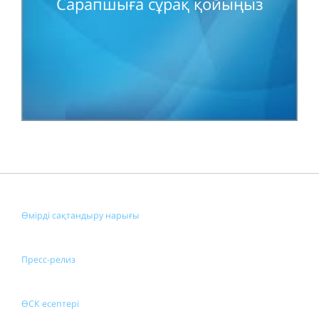
Сарапшыға сұрақ қойыңыз
Өмірді сақтандыру нарығы
Пресс-релиз
ӨСК есептері