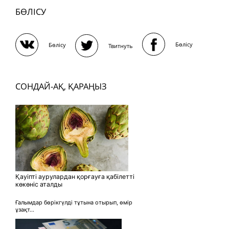
БӨЛІСУ
Бөлісу
Бөлісу
Твитнуть
СОНДАЙ-АҚ, ҚАРАҢЫЗ
Қауіпті аурулардан қорғауға қабілетті
көкөніс аталды
Ғалымдар бөрікгүлді тұтына отырып, өмір
ұзақт...