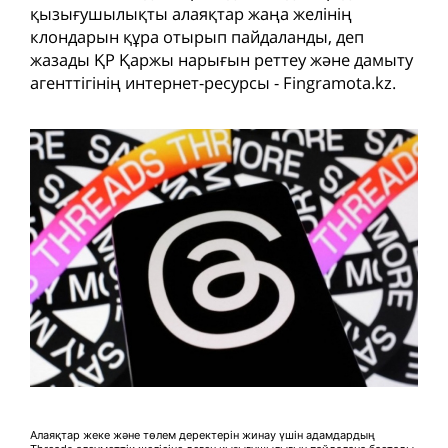
қызығушылықты алаяқтар жаңа желінің
клондарын құра отырып пайдаланды, деп
жазады ҚР Қаржы нарығын реттеу және дамыту
агенттігінің интернет-ресурсы - Fingramota.kz.
Алаяқтар жеке және төлем деректерін жинау үшін адамдардың