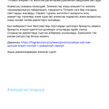
Threads әлеуметтік желісіне деген қызығушылығын пайдалана бастады.
Алаяқтық схемасы келесідей. Зиянкестер жаңа әлеуметтік желінің
танымалдылығын пайдаланып, тақырыпта Threads сөзі бар клондық
сайттарды жасайды. Сервис туралы жеткілікті ақпараты жоқ
азаматтар тіркеледі және одан әрі алаяқтар өздерінің жеке ақпаратын,
оның ішінде төлем деректерін жинайды.
Бұл киберквоттинг белгілері бар порталдар-шетелдік брендтің немесе
брендтің атауын қамтитын домендік атауларды әдейі тіркеу.
Сондықтан деректерді сыртқа жібермеу ұсынылады. Ерекшелік тек
ресми ресурстар болуы мүмкін.
Дереккөз:
https://fingramota.kz/ru/news/post/socialnye-seti-kak-
sposob-krazhi-lichnyh-i-platezhnyh-dannyh
Ашық дереккөздерден алынған сурет
#өмірдісақтандыру