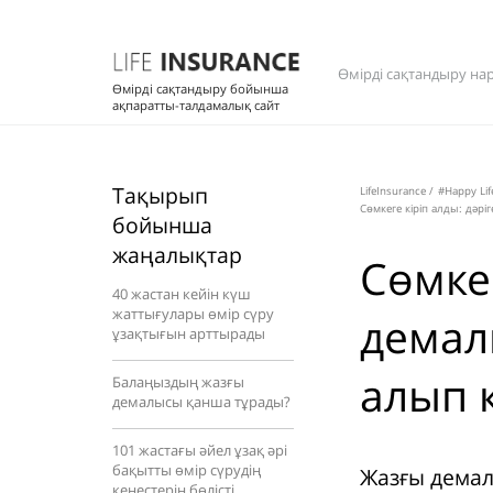
Өмірді сақтандыру на
Өмірді сақтандыру бойынша
ақпаратты-талдамалық сайт
Тақырып
LifeInsurance
/
#Happy Lif
Сөмкеге кіріп алды: дәр
бойынша
жаңалықтар
Сөмкег
40 жастан кейін күш
жаттығулары өмір сүру
демал
ұзақтығын арттырады
алып 
Балаңыздың жазғы
демалысы қанша тұрады?
101 жастағы әйел ұзақ әрі
бақытты өмір сүрудің
Жазғы демал
кеңестерін бөлісті