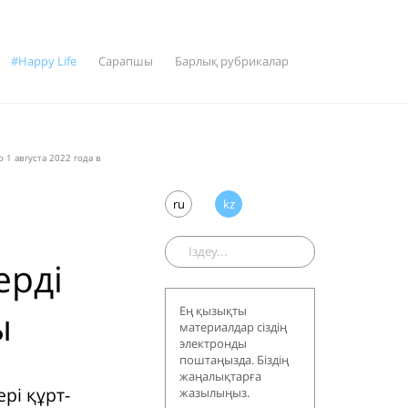
#Happy Life
Сарапшы
Барлық рубрикалар
 1 августа 2022 года в
ru
kz
ерді
ы
Ең қызықты
материалдар сіздің
электронды
поштаңызда. Біздің
жаңалықтарға
рі құрт-
жазылыңыз.