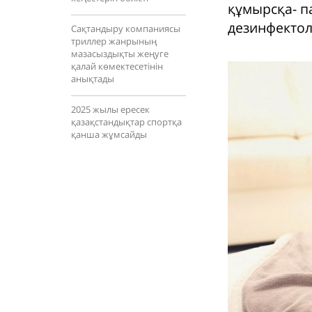
құмырсқа- па
дезинфектол
Сақтандыру компаниясы
триллер жанрының
мазасыздықты жеңуге
қалай көмектесетінін
анықтады
2025 жылы ересек
қазақстандықтар спортқа
қанша жұмсайды