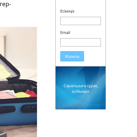
гер-
Есіміңіз
Email
Жазылу
Сарапшыға сұрақ
қойыңыз