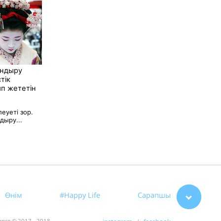
андыру
тік
п жететін
еуеті зор.
дыру...
Өнім
#Happy Life
Сарапшы
rance © 2017 - 2018