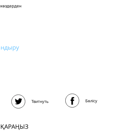
ккөздерден
андыру
Бөлісу
Твитнуть
 ҚАРАҢЫЗ