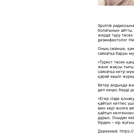
Sputnik радиосына
болатынын айтты. 
жерде тұру төсек 
дезинфектолог Ни
Оның сөзінше, қан
саяхатқа баруы мү
«Турист төсек қан
және жақсы тығыла
саяхатқа кетуі мү
қарай көшіп жүред
Кетер алдында жә
деп кеңес берді д
«Егер сізде қонақ
қайтып кетпес үш
мен кері жолға з
қайтып келгеннен
дұрыс. Осыдан кей
бірден – кір жуғы
Дереккөзі: https:/