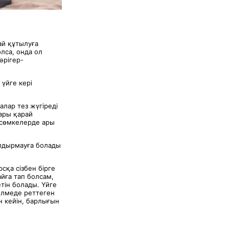
ай құтылуға
лса, онда ол
әрігер-
үйге кері
алар тез жүгіреді
ары қарай
ы сөмкелерде ары
олдырмауға болады
сқа сізбен бірге
йға тап болсам,
тін болады. Үйге
өлмеде реттеген
н кейін, барлығын