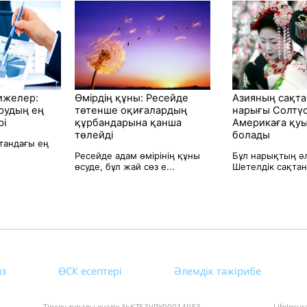
ижелер:
Өмірдің құны: Ресейде
Азияның сақт
рудың ең
төтенше оқиғалардың
нарығы Солтүс
рі
құрбандарына қанша
Америкаға қуы
төлейді
болады
стандағы ең
Ресейде адам өмірінің құны
Бұл нарықтың әл
өсуде, бұл жай сөз е...
Шетелдік сақтан
из
ӨСК есептері
Әлемдік тәжірибе
Тіркеу туралы куәлік №KZ53VPY00014983
LifeInsu