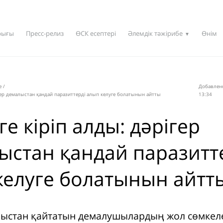
рығы
Пресс-релиз
ӨСК есептері
Әлемдік тәжірибе
Өнім
▼
e
/
Добавлено
ігер демалыстан қандай паразиттерді алып келуге болатынын айтты
13:34
е кіріп алды: дәрігер
ыстан қандай паразитт
келуге болатынын айтт
ыстан қайтатын демалушылардың жол сөмкеле