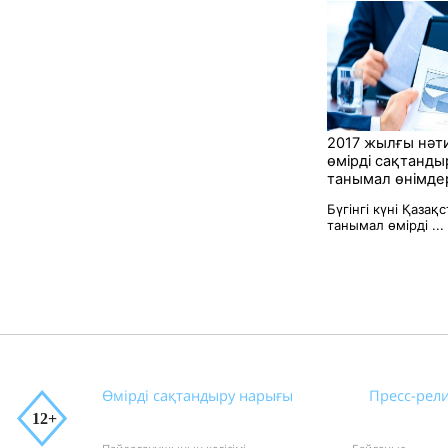
2017 жылғы нәт
өмірді сақтанды
танымал өнімде
Бүгінгі күні Қазақ
танымал өмірді ...
Өмірді сақтандыру нарығы
Пресс-рел