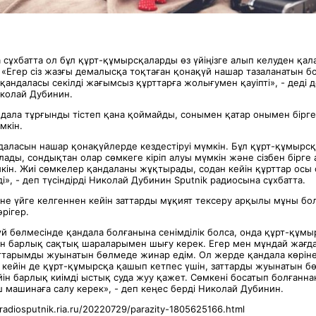
 сұхбатта ол бұл құрт-құмырсқаларды өз үйіңізге алып келуден қал
«Егер сіз жазғы демалысқа тоқтаған қонақүй нашар тазаланатын бо
қандаласы секілді жағымсыз құрттарға жолығумен қауіпті», - деді д
колай Дубинин.
дала тұрғынды тістеп қана қоймайды, сонымен қатар онымен бірге 
мкін.
даласын нашар қонақүйлерде кездестіруі мүмкін. Бұл құрт-құмырсқ
ды, сондықтан олар сөмкеге кіріп алуы мүмкін және сізбен бірге 
мкін. Жиі сөмкелер қандаланы жұқтырады, содан кейін құрттар ос
і», - деп түсіндірді Николай Дубинин Sputnik радиосына сұхбатта.
не үйге келгеннен кейін заттарды мұқият тексеру арқылы мұны б
әрігер.
үй бөлмесінде қандала болғанына сенімділік болса, онда құрт-құмыр
ін барлық сақтық шараларымен шығу керек. Егер мен мұндай жағда
аттарымды жуынатын бөлмеде жинар едім. Ол жерде қандала көріне
 кейін де құрт-құмырсқа қашып кетпес үшін, заттарды жуынатын б
ін барлық киімді ыстық суда жуу қажет. Сөмкені босатып болғанна
ш машинаға салу керек», - деп кеңес берді Николай Дубинин.
/radiosputnik.ria.ru/20220729/parazity-1805625166.html