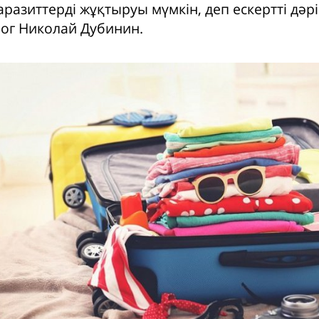
разиттерді жұқтыруы мүмкін, деп ескертті дәрі
ог Николай Дубинин.