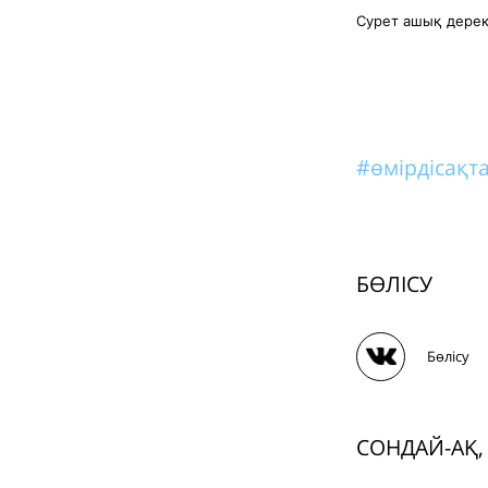
Сурет ашық дере
#өмірдісақт
БӨЛІСУ
Бөлісу
СОНДАЙ-АҚ,