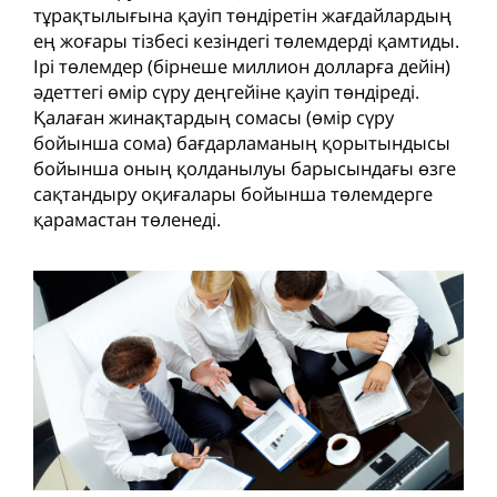
тұрақтылығына қауіп төндіретін жағдайлардың
ең жоғары тізбесі кезіндегі төлемдерді қамтиды.
Ірі төлемдер (бірнеше миллион долларға дейін)
әдеттегі өмір сүру деңгейіне қауіп төндіреді.
Қалаған жинақтардың сомасы (өмір сүру
бойынша сома) бағдарламаның қорытындысы
бойынша оның қолданылуы барысындағы өзге
сақтандыру оқиғалары бойынша төлемдерге
қарамастан төленеді.