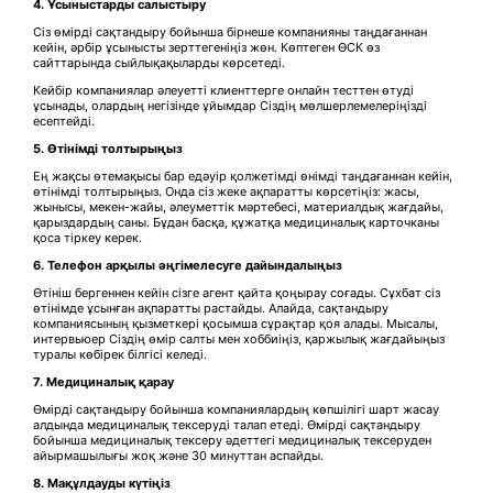
4.
Ұсыныстарды салыстыру
Сіз өмірді сақтандыру бойынша бірнеше компанияны таңдағаннан
кейін, әрбір ұсынысты зерттегеніңіз жөн. Көптеген ӨСК өз
сайттарында сыйлықақыларды көрсетеді.
Кейбір компаниялар әлеуетті клиенттерге онлайн тесттен өтуді
ұсынады, олардың негізінде ұйымдар Сіздің мөлшерлемелеріңізді
есептейді.
5.
Өтінімді толтырыңыз
Ең жақсы өтемақысы бар едәуір қолжетімді өнімді таңдағаннан кейін,
өтінімді толтырыңыз. Онда сіз жеке ақпаратты көрсетіңіз: жасы,
жынысы, мекен-жайы, әлеуметтік мәртебесі, материалдық жағдайы,
қарыздардың саны. Бұдан басқа, құжатқа медициналық карточканы
қоса тіркеу керек.
6. Телефон арқылы әңгімелесуге дайындалыңыз
Өтініш бергеннен кейін сізге агент қайта қоңырау соғады. Сұхбат сіз
өтінімде ұсынған ақпаратты растайды. Алайда, сақтандыру
компаниясының қызметкері қосымша сұрақтар қоя алады. Мысалы,
интервьюер Сіздің өмір салты мен хоббиіңіз, қаржылық жағдайыңыз
туралы көбірек білгісі келеді.
7. Медицин
алық қарау
Өмірді сақтандыру бойынша компаниялардың көпшілігі шарт жасау
алдында медициналық тексеруді талап етеді. Өмірді сақтандыру
бойынша медициналық тексеру әдеттегі медициналық тексеруден
айырмашылығы жоқ және 30 минуттан аспайды.
8.
Мақұлдауды күтіңіз