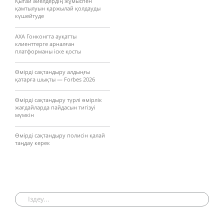
Қытай әйелдердің жұмыспен
қамтылуын қаржылай қолдауды
күшейтуде
AXA Гонконгта ауқатты
клиенттерге арналған
платформаны іске қосты
Өмірді сақтандыру алдыңғы
қатарға шықты — Forbes 2026
Өмірді сақтандыру түрлі өмірлік
жағдайларда пайдасын тигізуі
мүмкін
Өмірді сақтандыру полисін қалай
таңдау керек