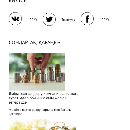
БӨЛІСУ
Бөлісу
Бөлісу
Твитнуть
СОНДАЙ-АҚ, ҚАРАҢЫЗ
Өмірді сақтандыру компаниялары жаңа
түзетімдер бойынша өнім желісін
өзгертуде
Мәжіліс сақтандыру нарығы мен бағалы
қағаздар...