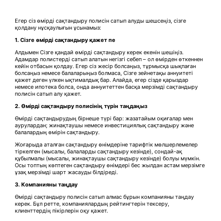
Егер сіз өмірді сақтандыру полисін сатып алуды шешсеңіз, сізге
қолдану нұсқаулығын ұсынамыз:
1. Сізге өмірді сақтандыру қажет пе
Алдымен Сізге қандай өмірді сақтандыру керек екенін шешіңіз.
Адамдар полистерді сатып алатын негізгі себеп – ол өмірден өткеннен
кейін отбасын қолдау. Егер сіз жесір болсаңыз, тұрмысқа шықпаған
болсаңыз немесе балаларыңыз болмаса, Сізге зейнетақы аннуитеті
қажет деген үлкен ықтималдық бар. Алайда, егер сізде қарыздар
немесе ипотека болса, онда аннуитеттен басқа мерзімді сақтандыру
полисін сатып алу қажет.
2. Өмірді сақтандыру полисінің түрін таңдаңыз
Өмірді сақтандырудың бірнеше түрі бар: жазатайым оқиғалар мен
аурулардан; жинақтаушы немесе инвестициялық сақтандыру және
балалардың өмірін сақтандыру.
Жоғарыда аталған сақтандыру өнімдеріне тарифтік мөлшерлемелер
тіркелген (мысалы, балаларды сақтандыру кезінде), сондай-ақ
құбылмалы (мысалы, жинақтаушы сақтандыру кезінде) болуы мүмкін.
Осы топтың көптеген сақтандыру өнімдері бес жылдан астам мерзімге
ұзақ мерзімді шарт жасауды білдіреді.
3.
Компанияны таңдау
Өмірді сақтандыру полисін сатып алмас бұрын компанияны таңдау
керек. Бұл ретте, компаниялардың рейтингтерін тексеру,
клиенттердің пікірлерін оқу қажет.