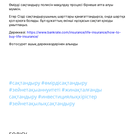
Өмірді сақтандыру полисін мақұлдау процесі бірнеше апта алуы
мүмкін.
Егер Сізді сақтандырушының шарттары қанағаттандырса, онда шартқа
қол қоюға болады. бұл құжаттың екінші нұсқасын сақтап қоюды
ұмытпаңыз.
Дереккөзі:
https://www.bankrate.com/insurance/life-insurance/how-to-
buy-life-insurance/
Фотосурет ашық дереккөздерінен алынды
#сақтандыру
#өмірдісақтандыру
#зейнетақыаннуитеті
#жинақталғанды
сақтандыру
#инвестициялықкірістер
#зейнетақылықсақтандыру