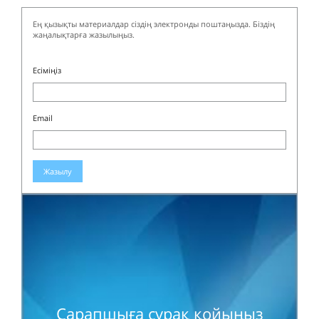
Ең қызықты материалдар сіздің электронды поштаңызда. Біздің
жаңалықтарға жазылыңыз.
Есіміңіз
Email
Жазылу
Сарапшыға сұрақ қойыңыз