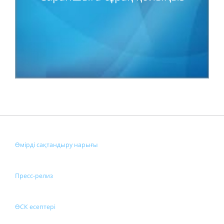
Өмірді сақтандыру нарығы
Пресс-релиз
ӨСК есептері