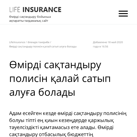
Өмірді сақтандыру бойынша
ақпаратты-талдамалық сайт
LifeInsurance
/
Әлемдік тәжірибе
/
Добавлено 18 май 2020
Өмірді сақтандыру полисін қалай сатып алуға болады
года в 16:56
Өмірді сақтандыру
полисін қалай сатып
алуға болады
Адам есейген кезде өмірді сақтандыру полисінің
болуы тіпті ең қиын кезеңдерде қаржылық
тәуелсіздікті қамтамасыз ете алады. Өмірді
сақтандыру отбасылық бюджеттің