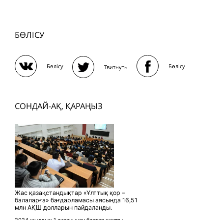
БӨЛІСУ
Бөлісу
Бөлісу
Твитнуть
СОНДАЙ-АҚ, ҚАРАҢЫЗ
Жас қазақстандықтар «Ұлттық қор –
балаларға» бағдарламасы аясында 16,51
млн АҚШ долларын пайдаланды.