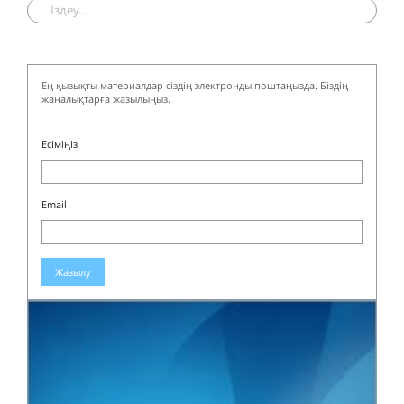
Ең қызықты материалдар сіздің электронды поштаңызда. Біздің
жаңалықтарға жазылыңыз.
Есіміңіз
Email
Жазылу