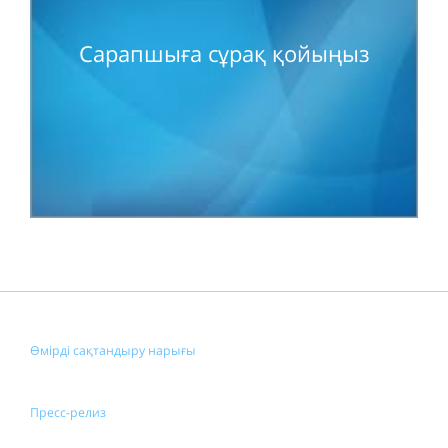
Сарапшыға сұрақ қойыңыз
Өмірді сақтандыру нарығы
Пресс-релиз