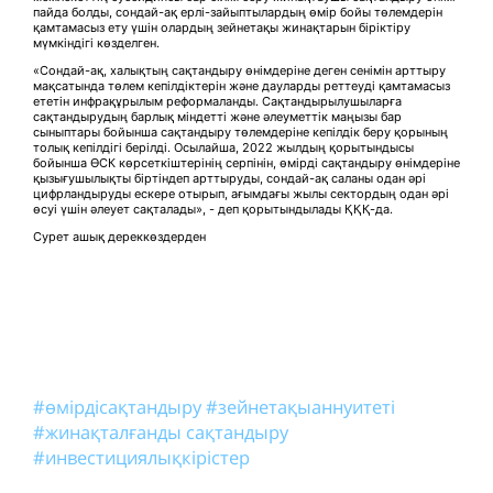
пайда болды, сондай-ақ ерлі-зайыптылардың өмір бойы төлемдерін
қамтамасыз ету үшін олардың зейнетақы жинақтарын біріктіру
мүмкіндігі көзделген.
«Сондай-ақ, халықтың сақтандыру өнімдеріне деген сенімін арттыру
мақсатында төлем кепілдіктерін және дауларды реттеуді қамтамасыз
ететін инфрақұрылым реформаланды. Сақтандырылушыларға
сақтандырудың барлық міндетті және әлеуметтік маңызы бар
сыныптары бойынша сақтандыру төлемдеріне кепілдік беру қорының
толық кепілдігі берілді. Осылайша, 2022 жылдың қорытындысы
бойынша ӨСК көрсеткіштерінің серпінін, өмірді сақтандыру өнімдеріне
қызығушылықты біртіндеп арттыруды, сондай-ақ саланы одан әрі
цифрландыруды ескере отырып, ағымдағы жылы сектордың одан әрі
өсуі үшін әлеует сақталады», - деп қорытындылады ҚҚҚ-да.
Сурет ашық дереккөздерден
#өмірдісақтандыру
#зейнетақыаннуитеті
#жинақталғанды сақтандыру
#инвестициялықкірістер