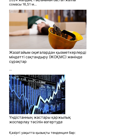
2024 жылдың 1 ақпанынан бастап жалпы
сомасы 16,51 м...
Жазатайым оқиғалардан қызметкерлерді
міндетті сақтандыру (ЖОҚМС) жөнінде
сұрақтар
...
Үндістанның жастары қаржылық
жоспарлау тәсілін өзгертуде
Қазіргі уақытта қызықты тенденция бар: