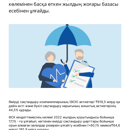
көлемінен басқа өткен жылдың жоғары базасы
есебінен ұлғайды.
Өмірді сақтандыру компанияларының (ӨСК) активтері ₸919,5 млрд-қа
дейін өсті және бүкіл сақтандыру нарығының жиынтық активтерінің
44,5% құрады.
ӨСК міндеттемесінің көлемі 2022 жылдың қорытындысы бойынша
17,1% - ға ұлғайып, негізінен өмірді сақтандыру шарттары бойынша
орын алмаған залалдар резервін ұлғайту есебінен (+60,1% немесе₸64,6
млрд) 745,9 млрд құрады.