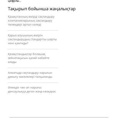
цифрлы...
Тақырып бойынша жаңалықтар
Қазақстанның өмірді сақтандыру
компанияларының сақтандыру
төлемдері артып келеді
Қарыз алушының өмірін
сақтандырудың стандартты шарты
нені қамтиды?
Қазақстандықтар болашақ
зейнетақысын қалай көбейте
алады
Алматыда сақтандыру нарығын
дамыту мәселелері талқыланды
Әлемдік чек-ап нарығы:
денсаулыққа деген жаңа көзқарас