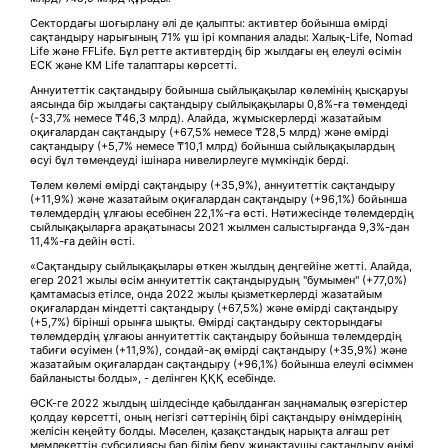
Сектордағы шоғырлану әлі де қалыпты: активтер бойынша өмірді
сақтандыру нарығының 71% үш ірі компания алады: Халық-Life, Nomad
Life және FFLife. Бұл ретте активтердің бір жылдағы ең елеулі өсімін
ЕСК және KM Life талаптары көрсетті.
Аннуитеттік сақтандыру бойынша сыйлықақылар көлемінің қысқаруы
аясында бір жылдағы сақтандыру сыйлықақылары 0,8%-ға төмендеді
(-33,7% немесе ₸46,3 млрд). Алайда, жұмыскерлерді жазатайым
оқиғалардан сақтандыру (+67,5% немесе ₸28,5 млрд) және өмірді
сақтандыру (+5,7% немесе ₸10,1 млрд) бойынша сыйлықақылардың
өсуі бұл төмендеуді ішінара нивелирлеуге мүмкіндік берді.
Төлем көлемі өмірді сақтандыру (+35,9%), аннуитеттік сақтандыру
(+11,9%) және жазатайым оқиғалардан сақтандыру (+96,1%) бойынша
төлемдердің ұлғаюы есебінен 22,1%-ға өсті. Нәтижесінде төлемдердің
сыйлықақыларға арақатынасы 2021 жылмен салыстырғанда 9,3%-дан
11,4%-ға дейін өсті.
«Сақтандыру сыйлықақылары өткен жылдың деңгейіне жетті. Алайда,
егер 2021 жылы өсім аннуитеттік сақтандырудың "бумымен" (+77,0%)
қамтамасыз етілсе, онда 2022 жылы қызметкерлерді жазатайым
оқиғалардан міндетті сақтандыру (+67,5%) және өмірді сақтандыру
(+5,7%) бірінші орынға шықты. Өмірді сақтандыру секторындағы
төлемдердің ұлғаюы аннуитеттік сақтандыру бойынша төлемдердің
табиғи өсуімен (+11,9%), сондай-ақ өмірді сақтандыру (+35,9%) және
жазатайым оқиғалардан сақтандыру (+96,1%) бойынша елеулі өсіммен
байланысты болды», - делінген ҚҚҚ есебінде.
ӨСК-ге 2022 жылдың шілдесінде қабылданған заңнамалық өзгерістер
қолдау көрсетті, оның негізгі сәттерінің бірі сақтандыру өнімдерінің
желісін кеңейту болды. Мәселен, қазақстандық нарықта алғаш рет
мемлекеттің субсидиясы бар білім беру жинақтаушы сақтандыру өнімі