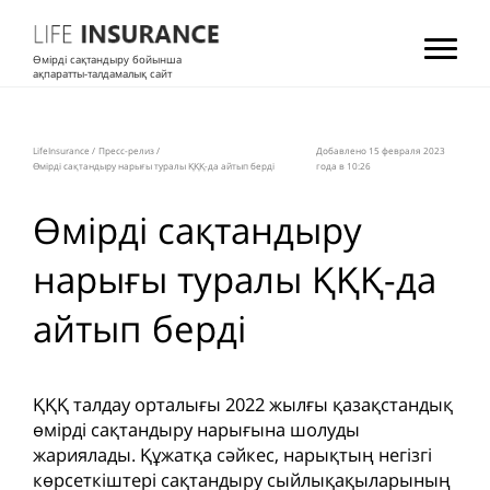
Өмірді сақтандыру бойынша
ақпаратты-талдамалық сайт
LifeInsurance
/
Пресс-релиз
/
Добавлено 15 февраля 2023
Өмірді сақтандыру нарығы туралы ҚҚҚ-да айтып берді
года в 10:26
Өмірді сақтандыру
нарығы туралы ҚҚҚ-да
айтып берді
ҚҚҚ талдау орталығы 2022 жылғы қазақстандық
өмірді сақтандыру нарығына шолуды
жариялады. Құжатқа сәйкес, нарықтың негізгі
көрсеткіштері сақтандыру сыйлықақыларының