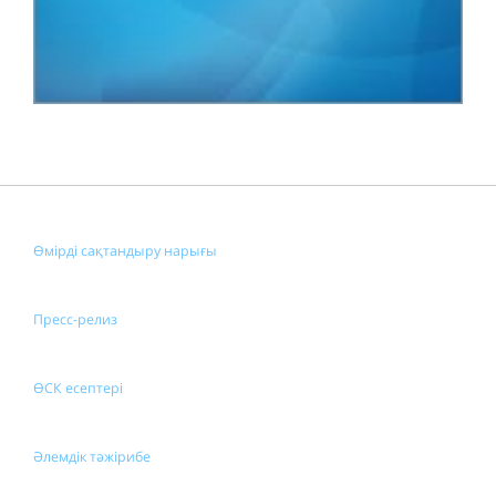
Өмірді сақтандыру нарығы
Пресс-релиз
ӨСК есептері
Әлемдік тәжірибе