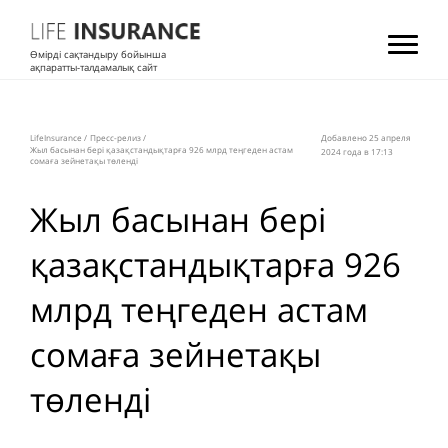
Өмірді сақтандыру бойынша
ақпаратты-талдамалық сайт
LifeInsurance
/
Пресс-релиз
/
Добавлено 25 апреля
Жыл басынан бері қазақстандықтарға 926 млрд теңгеден астам
2024 года в 17:13
сомаға зейнетақы төленді
Жыл басынан бері
қазақстандықтарға 926
млрд теңгеден астам
сомаға зейнетақы
төленді