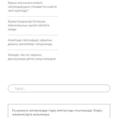
Қарыз алушының өмірін
сақтандырудың стандартты шарты
нені қамтиды?
Қазақстандықтар болашақ
зейнетақысын қалай көбейте
алады
Алматыда сақтандыру нарығын
дамыту мәселелері талқыланды
Әлемдік чек-ап нарығы:
денсаулыққа деген жаңа көзқарас
Ең қызықты материалдар сіздің электронды поштаңызда. Біздің
жаңалықтарға жазылыңыз.