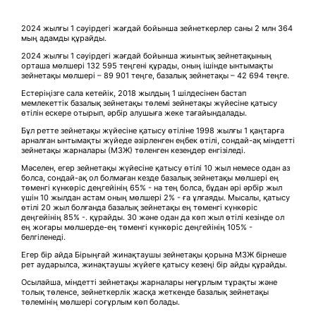
2024 жылғы 1 сәуірдегі жағдай бойынша зейнеткерлер саны 2 млн 364
мың адамды құрайды.
2024 жылғы 1 сәуірдегі жағдай бойынша жиынтық зейнетақының
орташа мөлшері 132 595 теңгені құрады, оның ішінде ынтымақты
зейнетақы мөлшері – 89 901 теңге, базалық зейнетақы – 42 694 теңге.
Естеріңізге сала кетейік, 2018 жылдың 1 шілдесінен бастап
мемлекеттік базалық зейнетақы төлемі зейнетақы жүйесіне қатысу
өтілін ескере отырып, әрбір алушыға жеке тағайындалады.
Бұл ретте зейнетақы жүйесіне қатысу өтіліне 1998 жылғы 1 қаңтарға
арналған ынтымақты жүйеде әзірленген еңбек өтілі, сондай-ақ міндетті
зейнетақы жарналары (МЗЖ) төленген кезеңдер енгізіледі.
Мәселен, егер зейнетақы жүйесіне қатысу өтілі 10 жыл немесе одан аз
болса, сондай-ақ ол болмаған кезде базалық зейнетақы мөлшері ең
төменгі күнкөріс деңгейінің 65% - на тең болса, бұдан әрі әрбір жыл
үшін 10 жылдан астам оның мөлшері 2% - ға ұлғаяды. Мысалы, қатысу
өтілі 20 жыл болғанда базалық зейнетақы ең төменгі күнкөріс
деңгейінің 85% -. құрайды. 30 және одан да көп жыл өтілі кезінде ол
ең жоғары мөлшерде-ең төменгі күнкөріс деңгейінің 105% -
белгіленеді.
Егер бір айда Бірыңғай жинақтаушы зейнетақы қорына МЗЖ бірнеше
рет аударылса, жинақтаушы жүйеге қатысу кезеңі бір айды құрайды.
Осылайша, міндетті зейнетақы жарналары неғұрлым тұрақты және
толық төленсе, зейнеткерлік жасқа жеткенде базалық зейнетақы
төлемінің мөлшері соғұрлым көп болады.