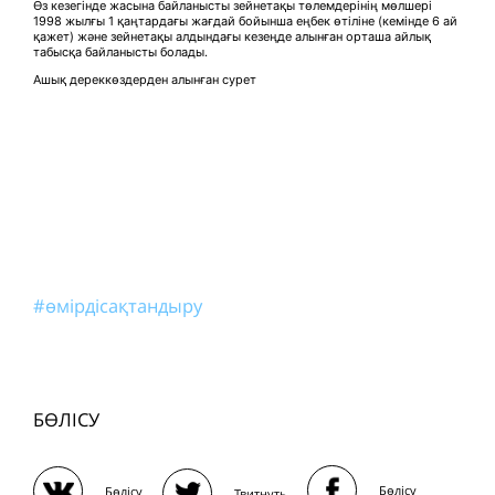
Өз кезегінде жасына байланысты зейнетақы төлемдерінің мөлшері
1998 жылғы 1 қаңтардағы жағдай бойынша еңбек өтіліне (кемінде 6 ай
қажет) және зейнетақы алдындағы кезеңде алынған орташа айлық
табысқа байланысты болады.
Ашық дереккөздерден алынған сурет
#өмірдісақтандыру
БӨЛІСУ
Бөлісу
Бөлісу
Твитнуть