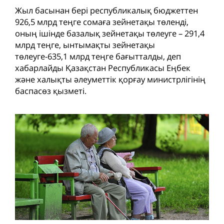
Жыл басынан бері республикалық бюджеттен
926,5 млрд теңге сомаға зейнетақы төленді,
оның ішінде базалық зейнетақы төлеуге – 291,4
млрд теңге, ынтымақты зейнетақы
төлеуге-635,1 млрд теңге бағытталды, деп
хабарлайды Қазақстан Республикасы Еңбек
және халықты әлеуметтік қорғау министрлігінің
баспасөз қызметі.