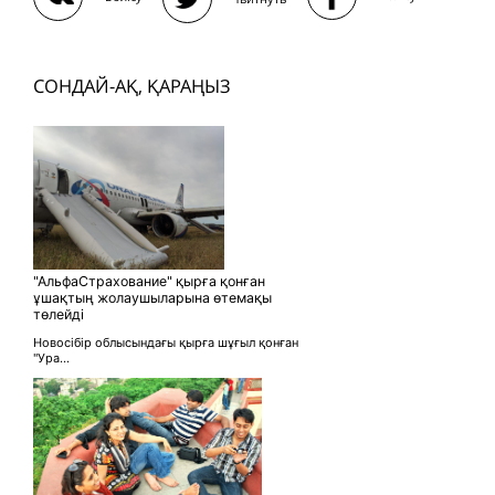
СОНДАЙ-АҚ, ҚАРАҢЫЗ
"АльфаСтрахование" қырға қонған
ұшақтың жолаушыларына өтемақы
төлейді
Новосібір облысындағы қырға шұғыл қонған
"Ура...