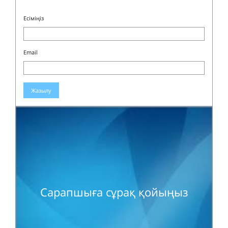
Есіміңіз
Email
Жазылу
Сарапшыға сұрақ қойыңыз