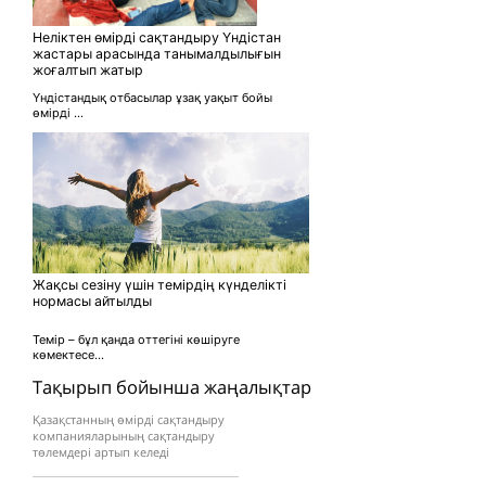
Неліктен өмірді сақтандыру Үндістан
жастары арасында танымалдылығын
жоғалтып жатыр
Үндістандық отбасылар ұзақ уақыт бойы
өмірді ...
Жақсы сезіну үшін темірдің күнделікті
нормасы айтылды
Темір – бұл қанда оттегіні көшіруге
көмектесе...
Тақырып бойынша жаңалықтар
Қазақстанның өмірді сақтандыру
компанияларының сақтандыру
төлемдері артып келеді