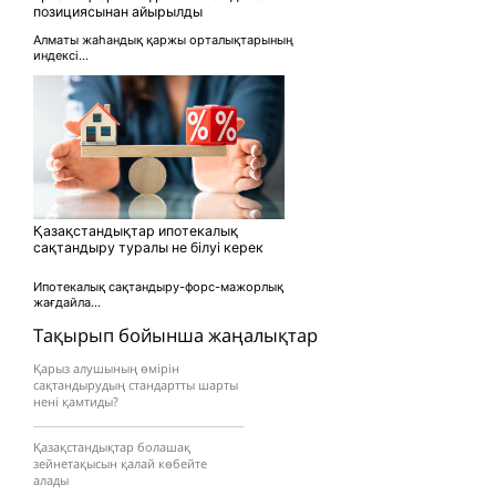
позициясынан айырылды
Алматы жаһандық қаржы орталықтарының
индексі...
Қазақстандықтар ипотекалық
сақтандыру туралы не білуі керек
Ипотекалық сақтандыру-форс-мажорлық
жағдайла...
Тақырып бойынша жаңалықтар
Қарыз алушының өмірін
сақтандырудың стандартты шарты
нені қамтиды?
Қазақстандықтар болашақ
зейнетақысын қалай көбейте
алады