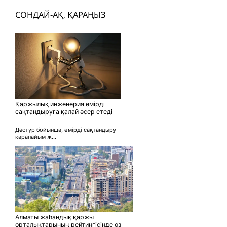
СОНДАЙ-АҚ, ҚАРАҢЫЗ
Қаржылық инженерия өмірді
сақтандыруға қалай әсер етеді
Дәстүр бойынша, өмірді сақтандыру
қарапайым ж...
Алматы жаһандық қаржы
орталықтарының рейтингісінде өз