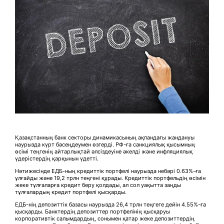
Қазақстанның банк секторы динамикасының ақпандағы жандануы
наурызда күрт бәсеңдеумен өзгерді. РФ-ға санкциялық қысымның
өсімі теңгенің айтарлықтай әлсіздеуіне әкелді және инфляциялық
үдерістердің қарқынын үдетті.
Нәтижесінде ЕДБ-ның кредиттік портфелі наурызда небәрі 0.63%-ға
ұлғайды және 19,2 трлн теңгені құрады. Кредиттік портфельдің өсімін
жеке тұлғаларға кредит беру қолдады, ал сол уақытта заңды
тұлғалардың кредит портфелі қысқарды.
ЕДБ-нің депозиттік базасы наурызда 26,4 трлн теңгеге дейін 4.55%-ға
қысқарды. Банктердің депозиттер портфелінің қысқаруы
корпоративтік салымдардың, сонымен қатар жеке депозиттердің