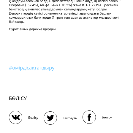
қысқаруы есебінен болды. Депозиттерді шешіп алудың негізгі себебі -
Сбербанк (-57.4%), Альфа-Банк (-10.2%) және ВТБ (-77.1%) - ресейлік
банктердің еншілес ұйымдарынан салымдардың кетуі болды.
Депозиттердің кетісі сонымен қатар екінші эшелондағы барлық
коммерциялық банктерде (1 трлн теңгеден аз активтер мөлшерімен)
байқалды.
Сурет ашық дереккөздерден
#өмірдісақтандыру
БӨЛІСУ
Бөлісу
Бөлісу
Твитнуть