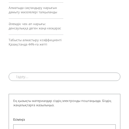
Алматыда сақтандыру нарығын
дамыту мәселелері талқыланды
Әлемдік чек-ап нарығы:
денсаулыққа деген жаңа көзқарас
Табысты алмастыру коэффициенті
Қазақстанда 44%-ға жетті
Ең қызықты материалдар сіздің электронды поштаңызда. Біздің
жаңалықтарға жазылыңыз.
Есіміңіз