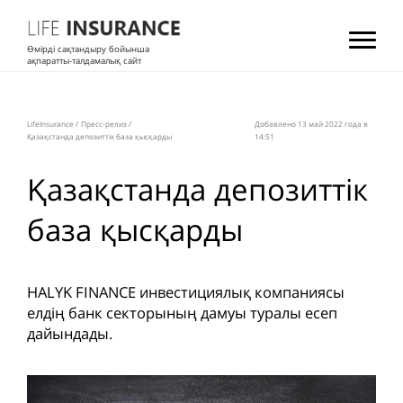
Өмірді сақтандыру бойынша
ақпаратты-талдамалық сайт
LifeInsurance
/
Пресс-релиз
/
Добавлено 13 май 2022 года в
Қазақстанда депозиттік база қысқарды
14:51
Қазақстанда депозиттік
база қысқарды
HALYK FINANCE инвестициялық компаниясы
елдің банк секторының дамуы туралы есеп
дайындады.