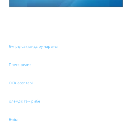
Өмірді сақтандыру нарығы
Пресс-релиз
ӨСК есептері
Әлемдік тәжірибе
Өнім