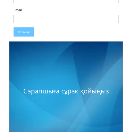
Email
Жазылу
Сарапшыға сұрақ қойыңыз