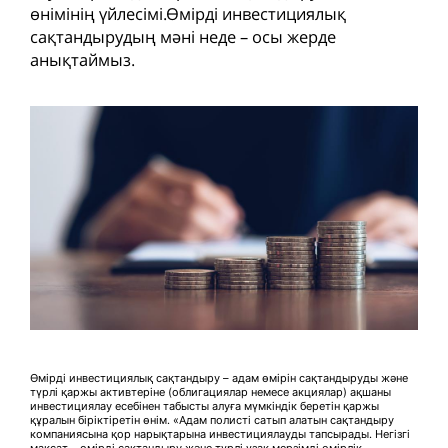
өнімінің үйлесімі.Өмірді инвестициялық
сақтандырудың мәні неде – осы жерде
анықтаймыз.
Өмірді инвестициялық сақтандыру – адам өмірін сақтандыруды және
түрлі қаржы активтеріне (облигациялар немесе акциялар) ақшаны
инвестициялау есебінен табысты алуға мүмкіндік беретін қаржы
құралын біріктіретін өнім. «Адам полисті сатып алатын сақтандыру
компаниясына қор нарықтарына инвестициялауды тапсырады. Негізгі