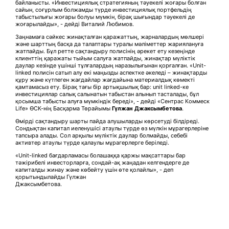
байланысты. «Инвестициялық стратегияның тәуекелі жоғары болған
сайын, соғұрлым болжамды түрде инвестициялық портфельдің
табыстылығы жоғары болуы мүмкін, бірақ шығындар тәуекелі де
жоғарылайды», - дейді Виталий Любимов.
Заңнамаға сәйкес жинақталған қаражаттың, жарналардың мөлшері
және шарттың басқа да талаптары туралы мәліметтер жариялануға
жатпайды. Бұл ретте сақтандыру полисінің әрекет ету кезеңінде
клиенттің қаражаты тыйым салуға жатпайды, жинақтар мүліктік
даулар кезінде үшінші тұлғалардың наразылығынан қорғалған. «Unit-
linked полисін сатып алу екі маңызды аспектке әкеледі – жинақтарды
құру және күтпеген жағдайлар жағдайына материалдық көмекті
қамтамасыз ету. Бірақ тағы бір артықшылық бар: unit linked-ке
инвестициялар салық салынатын табыстан алынып тасталады, бұл
қосымша табысты алуға мүмкіндік береді», - дейді «Сентрас Коммеск
Life» ӨСК-нің Басқарма Төрайымы
Гүлжан Джаксымбетова
.
Өмірді сақтандыру шарты пайда алушыларды көрсетуді білдіреді.
Сондықтан капитал иеленушісі атаулы түрде өз мүлкін мұрагерлеріне
тапсыра алады. Сол арқылы мүліктік даулар болмайды, себебі
активтер атаулы түрде қалаулы мұрагерлерге беріледі.
«Unit-linked бағдарламасы болашаққа қаржы мақсаттары бар
тәжірибелі инвесторларға, сондай-ақ жаңадан келгендерге де
капиталды жинау және көбейту үшін өте қолайлы», - деп
қорытындылайды Гүлжан
Джаксымбетова.