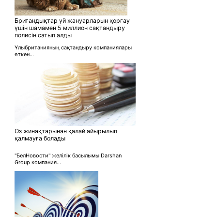
Британдықтар үй жануарларын қорғау
үшін шамамен 5 миллион сақтандыру
полисін сатып алды
Ұлыбританияның сақтандыру компаниялары
өткен...
Өз жинақтарынан қалай айырылып
қалмауға болады
"БелНовости" желілік басылымы Darshan
Group компания...