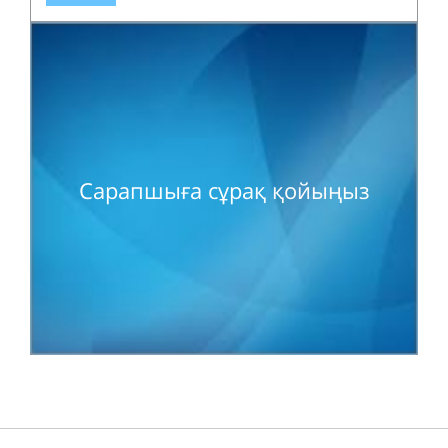
Сарапшыға сұрақ қойыңыз