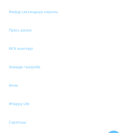
Өмірді сақтандыру нарығы
Пресс-релиз
ӨСК есептері
Әлемдік тәжірибе
Өнім
#Happy Life
Сарапшы