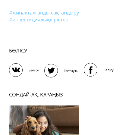
#жинақталғанды сақтандыру
#инвестициялықкірістер
БӨЛІСУ
Бөлісу
Бөлісу
Твитнуть
СОНДАЙ-АҚ, ҚАРАҢЫЗ