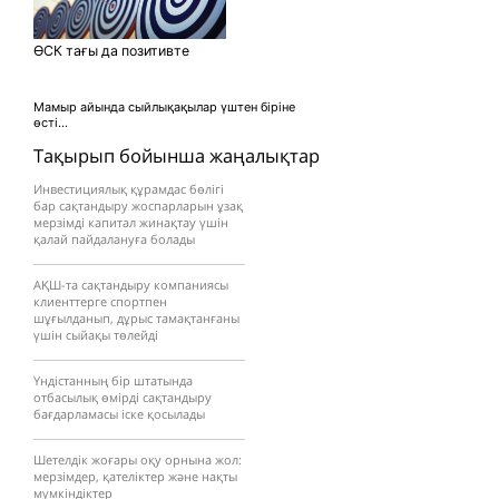
ӨСК тағы да позитивте
Мамыр айында сыйлықақылар үштен біріне
өсті...
Тақырып бойынша жаңалықтар
Инвестициялық құрамдас бөлігі
бар сақтандыру жоспарларын ұзақ
мерзімді капитал жинақтау үшін
қалай пайдалануға болады
АҚШ-та сақтандыру компаниясы
клиенттерге спортпен
шұғылданып, дұрыс тамақтанғаны
үшін сыйақы төлейді
Үндістанның бір штатында
отбасылық өмірді сақтандыру
бағдарламасы іске қосылады
Шетелдік жоғары оқу орнына жол:
мерзімдер, қателіктер және нақты
мүмкіндіктер