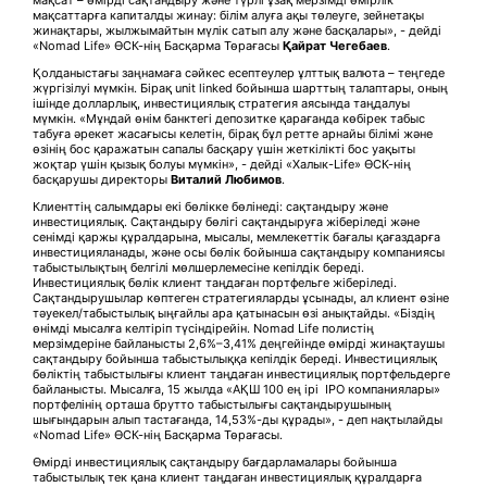
мақсат – өмірді сақтандыру және түрлі ұзақ мерзімді өмірлік
мақсаттарға капиталды жинау: білім алуға ақы төлеуге, зейнетақы
жинақтары, жылжымайтын мүлік сатып алу және басқалары», - дейді
«Nomad Life» ӨСК-нің Басқарма Төрағасы
Қайрат Чегебаев
.
Қолданыстағы заңнамаға сәйкес есептеулер ұлттық валюта – теңгеде
жүргізілуі мүмкін. Бірақ unit linked бойынша шарттың талаптары, оның
ішінде долларлық, инвестициялық стратегия аясында таңдалуы
мүмкін. «Мұндай өнім банктегі депозитке қарағанда көбірек табыс
табуға әрекет жасағысы келетін, бірақ бұл ретте арнайы білімі және
өзінің бос қаражатын сапалы басқару үшін жеткілікті бос уақыты
жоқтар үшін қызық болуы мүмкін», - дейді «Халык-Life» ӨСК-нің
басқарушы директоры
Виталий Любимов
.
Клиенттің салымдары екі бөлікке бөлінеді: сақтандыру және
инвестициялық. Сақтандыру бөлігі сақтандыруға жіберіледі және
сенімді қаржы құралдарына, мысалы, мемлекеттік бағалы қағаздарға
инвестицияланады, және осы бөлік бойынша сақтандыру компаниясы
табыстылықтың белгілі мөлшерлемесіне кепілдік береді.
Инвестициялық бөлік клиент таңдаған портфельге жіберіледі.
Сақтандырушылар көптеген стратегияларды ұсынады, ал клиент өзіне
тәуекел/табыстылық ыңғайлы ара қатынасын өзі анықтайды. «Біздің
өнімді мысалға келтіріп түсіндірейін. Nomad Life полистің
мерзімдеріне байланысты 2,6%–3,41% деңгейінде өмірді жинақтаушы
сақтандыру бойынша табыстылыққа кепілдік береді. Инвестициялық
бөліктің табыстылығы клиент таңдаған инвестициялық портфельдерге
байланысты. Мысалға, 15 жылда «АҚШ 100 ең ірі IPO компаниялары»
портфелінің орташа брутто табыстылығы сақтандырушының
шығындарын алып тастағанда, 14,53%-ды құрады», - деп нақтылайды
«Nomad Life» ӨСК-нің Басқарма Төрағасы.
Өмірді инвестициялық сақтандыру бағдарламалары бойынша
табыстылық тек қана клиент таңдаған инвестициялық құралдарға