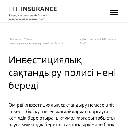
Өмірді сақтандыру бойынша
ақпаратты-талдамалық сайт
LifeInsurance
/
Өнім
/
Добавлено 14 май 2021 года в
Инвестициялық сақтандыру полисі нені береді
09:40
Инвестициялық
сақтандыру полисі нені
береді
Өмірді инвестициялық сақтандыру немесе unit
linked – бұл күтпеген жағдайлардан қорғауға
кепілдік бере отыра, ықтимал жоғары табысты
алуға мүмкіндік беретін, сақтандыру және банк