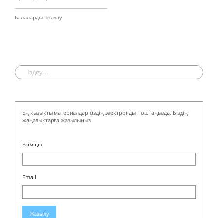
Балаларды қолдау
Ең қызықты материалдар сіздің электронды поштаңызда. Біздің
жаңалықтарға жазылыңыз.
Есіміңіз
Email
Жазылу