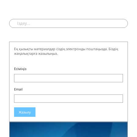
Ең қызықты материалдар сіздің электронды поштаңызда. Біздің
жаңалықтарға жазылыңыз.
Есіміңіз
Email
Жазылу