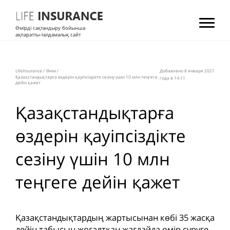
Өмірді сақтандыру бойынша
ақпаратты-талдамалық сайт
LifeInsurance
/
Өнім
/
Добавлено 8 января 2021
Қазақстандықтарға өздерін қауіпсіздікте сезіну үшін 10 млн теңгеге
года в 14:11
дейін қажет
Қазақстандықтарға
өздерін қауіпсіздікте
сезіну үшін 10 млн
теңгеге дейін қажет
Қазақстандықтардың жартысынан көбі 35 жасқа
дейін табысын жоғалтқан жағдайда өмір сүруге