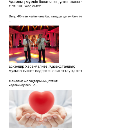
Адамның мүмкін болатын ең үлкен жасы -
тіпті 100 жас емес
Өмір 40-тан кейін ғана басталады деген белгілі
...
Ескендір Хасанғалиев: Қазақстандық
музыканы шет елдерге насихаттау қажет
Жаңалық жолақтарының бүгінгі
хедлайнерлері, с...