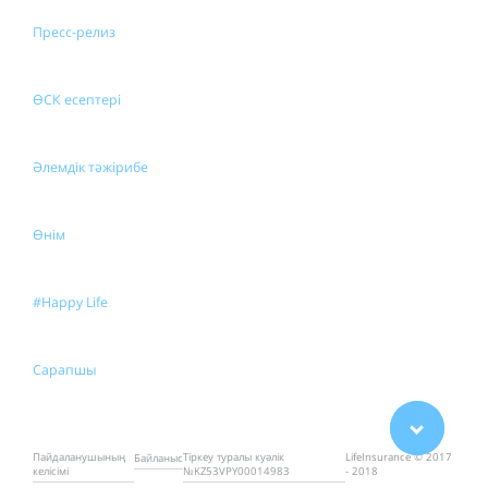
Пресс-релиз
ӨСК есептері
Әлемдік тәжірибе
Өнім
#Happy Life
Сарапшы
Пайдаланушының
Тіркеу туралы куәлік
LifeInsurance © 2017
Байланыс
келісімі
№KZ53VPY00014983
- 2018