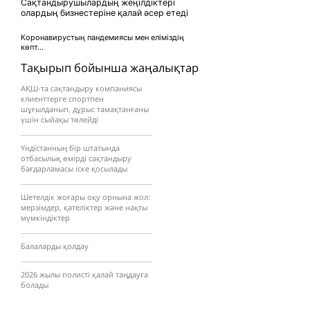
Сақтандырушылардың жеңілдіктері
олардың бизнестеріне қалай әсер етеді
Коронавирустың пандемиясы мен еліміздің
көпт...
Тақырып бойынша жаңалықтар
АҚШ-та сақтандыру компаниясы
клиенттерге спортпен
шұғылданып, дұрыс тамақтанғаны
үшін сыйақы төлейді
Үндістанның бір штатында
отбасылық өмірді сақтандыру
бағдарламасы іске қосылады
Шетелдік жоғары оқу орнына жол:
мерзімдер, қателіктер және нақты
мүмкіндіктер
Балаларды қолдау
2026 жылы полисті қалай таңдауға
болады