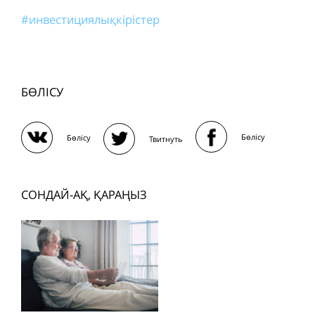
#инвестициялықкірістер
БӨЛІСУ
Бөлісу
Бөлісу
Твитнуть
СОНДАЙ-АҚ, ҚАРАҢЫЗ