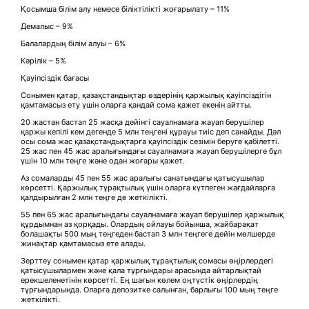
Қосымша білім алу немесе біліктілікті жоғарылату – 11%
Демалыс – 9%
Балалардың білім алуы – 6%
Кәрілік – 5%
Қауіпсіздік бағасы
Сонымен қатар, қазақстандықтар өздерінің қаржылық қауіпсіздігін
қамтамасыз ету үшін оларға қандай сома қажет екенін айтты.
20 жастан бастап 25 жасқа дейінгі сауалнамаға жауап берушілер
қаржы кепілі кем дегенде 5 млн теңгені құрауы тиіс деп санайды. Дәл
осы сома жас қазақстандықтарға қауіпсіздік сезімін беруге қабілетті.
25 жас пен 45 жас аралығындағы сауалнамаға жауап берушілерге бұл
үшін 10 млн теңге және одан жоғары қажет.
Аз сомаларды 45 пен 55 жас аралығы санатындағы қатысушылар
көрсетті. Қаржылық тұрақтылық үшін оларға күтпеген жағдайларға
қалдырылған 2 млн теңге де жеткілікті.
55 пен 65 жас аралығындағы сауалнамаға жауап берушілер қаржылық
құрдымнан аз қорқады. Олардың ойлауы бойынша, жайбарақат
болашақты 500 мың теңгеден бастап 3 млн теңгеге дейін мөлшерде
жинақтар қамтамасыз ете алады.
Зерттеу сонымен қатар қаржылық тұрақтылық сомасы өңірлердегі
қатысушылармен және қала тұрғындары арасында айтарлықтай
ерекшеленетінін көрсетті. Ең шағын көлем оңтүстік өңірлердің
тұрғындарында. Оларға депозитке салынған, барлығы 100 мың теңге
жеткілікті.