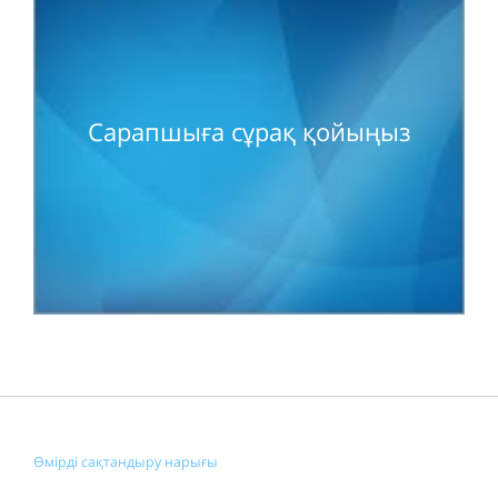
Сарапшыға сұрақ қойыңыз
Өмірді сақтандыру нарығы