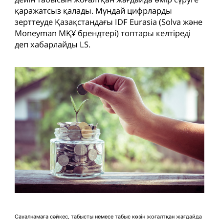
қаражатсыз қалады. Мұндай цифрларды
зерттеуде Қазақстандағы IDF Eurasia (Solva және
Moneyman МҚҰ брендтері) топтары келтіреді
деп хабарлайды LS.
Сауалнамаға сәйкес, табысты немесе табыс көзін жоғалтқан жағдайда