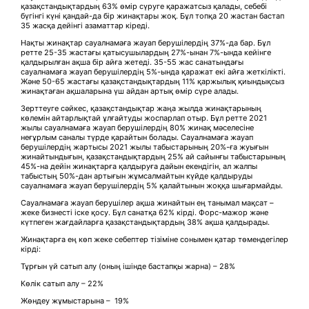
қазақстандықтардың 63% өмір сүруге қаражатсыз қалады, себебі
бүгінгі күні қандай-да бір жинақтары жоқ. Бұл топқа 20 жастан бастап
35 жасқа дейінгі азаматтар кіреді.
Нақты жинақтар сауалнамаға жауап берушілердің 37%-да бар. Бұл
ретте 25-35 жастағы қатысушылардың 27%-ынан 7%-ында кейінге
қалдырылған ақша бір айға жетеді. 35-55 жас санатындағы
сауалнамаға жауап берушілердің 5%-ында қаражат екі айға жеткілікті.
Және 50-65 жастағы қазақстандықтардың 11% қаржылық қиындықсыз
жинақтаған ақшаларына үш айдан артық өмір сүре алады.
Зерттеуге сәйкес, қазақстандықтар жаңа жылда жинақтарының
көлемін айтарлықтай ұлғайтуды жоспарлап отыр. Бұл ретте 2021
жылы сауалнамаға жауап берушілердің 80% жинақ мәселесіне
неғұрлым саналы түрде қарайтын болады. Сауалнамаға жауап
берушілердің жартысы 2021 жылы табыстарының 20%-ға жуығын
жинайтындығын, қазақстандықтардың 25% ай сайынғы табыстарының
45%-на дейін жинақтарға қалдыруға дайын екендігін, ал жалпы
табыстың 50%-дан артығын жұмсалмайтын күйде қалдыруды
сауалнамаға жауап берушілердің 5% қалайтынын жоққа шығармайды.
Сауалнамаға жауап берушілер ақша жинайтын ең танымал мақсат –
жеке бизнесті іске қосу. Бұл санатқа 62% кірді. Форс-мажор және
күтпеген жағдайларға қазақстандықтардың 38% ақша қалдырады.
Жинақтарға ең көп жеке себептер тізіміне сонымен қатар төмендегілер
кірді:
Тұрғын үй сатып алу (оның ішінде бастапқы жарна) – 28%
Көлік сатып алу – 22%
Жөндеу жұмыстарына – 19%