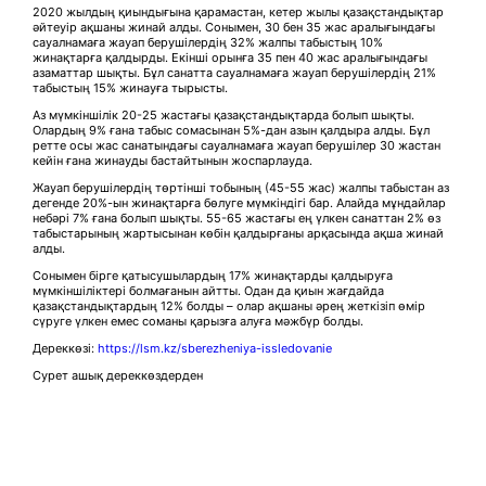
2020 жылдың қиындығына қарамастан, кетер жылы қазақстандықтар
әйтеуір ақшаны жинай алды. Сонымен, 30 бен 35 жас аралығындағы
сауалнамаға жауап берушілердің 32% жалпы табыстың 10%
жинақтарға қалдырды. Екінші орынға 35 пен 40 жас аралығындағы
азаматтар шықты. Бұл санатта сауалнамаға жауап берушілердің 21%
табыстың 15% жинауға тырысты.
Аз мүмкіншілік 20-25 жастағы қазақстандықтарда болып шықты.
Олардың 9% ғана табыс сомасынан 5%-дан азын қалдыра алды. Бұл
ретте осы жас санатындағы сауалнамаға жауап берушілер 30 жастан
кейін ғана жинауды бастайтынын жоспарлауда.
Жауап берушілердің төртінші тобының (45-55 жас) жалпы табыстан аз
дегенде 20%-ын жинақтарға бөлуге мүмкіндігі бар. Алайда мұндайлар
небәрі 7% ғана болып шықты. 55-65 жастағы ең үлкен санаттан 2% өз
табыстарының жартысынан көбін қалдырғаны арқасында ақша жинай
алды.
Сонымен бірге қатысушылардың 17% жинақтарды қалдыруға
мүмкіншіліктері болмағанын айтты. Одан да қиын жағдайда
қазақстандықтардың 12% болды – олар ақшаны әрең жеткізіп өмір
сүруге үлкен емес соманы қарызға алуға мәжбүр болды.
Дереккөзі:
https://lsm.kz/sberezheniya-issledovanie
Сурет ашық дереккөздерден