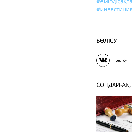
#өмірдісақ
#инвестиция
БӨЛІСУ
Бөлісу
СОНДАЙ-АҚ,