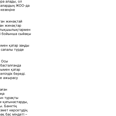
ра алады, ол
алалардың ЖОО-да
 кезеңіне
тан жинақтай
йан жинақтар
артықшылықтармен
мі бойынша сыйақы
мен қатар заңды
 сапалы түрде
. Осы
басталғанда
нымен қатар
епілдік береді.
се ажырасу
аған
аңа
ын тұрақты
ым-қатынастарды,
ы. Банктің
ызмет көрсетудің
ақ бас міндеті –