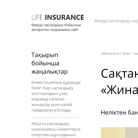
Өмірді сақтандыру на
Өмірді сақтандыру бойынша
ақпаратты-талдамалық сайт
Тақырып
LifeInsurance
/
Өнім
/
Са
бойынша
Сақта
жаңалықтар
Инвестициялық құрамдас
«Жина
бөлігі бар сақтандыру
жоспарларын ұзақ
мерзімді капитал
жинақтау үшін қалай
пайдалануға болады
Неліктен ба
АҚШ-та сақтандыру
компаниясы клиенттерге
спортпен шұғылданып,