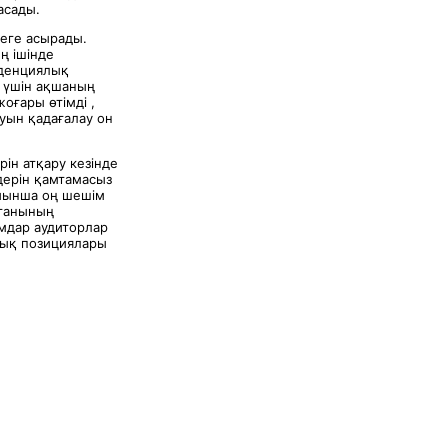
асады.
зеге асырады.
ң ішінде
уденциялық
у үшін ақшаның
жоғары өтімді ,
уын қадағалау он
ін атқару кезінде
дерін қамтамасыз
ойынша оң шешім
рганының
мдар аудиторлар
лық позициялары