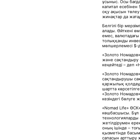
ұсыныс. Осы бағд
капитал есебінен
оқу ақысын төлеу
жинақтар да жатад
Белгілі бір мерз
алады. Өйткені өм
емес, валютадағы
толыққанды инвес
мөлшерлемесі $-д
«Золото Номадов
және сақтандыру 
кеңейтеді – деп «
«Золото Номадов»
сақтандырушы сақ
қаржылық қолдауд
шартта көрсетілге
«Золото Номадов»
кезіндегі бөлуге 
«Nomad Life» ӨСК
көшбасшысы. Бұл 
технологияларды 
жетілдірумен ере
оның ішінде – то
қызметінде басым 
сапасын арттыру ж