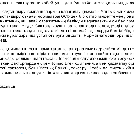
ақшасын сақтау және көбейту», – деп Гүлназ Халитова қорытынды ж
ді сақтандыру компанияларына қадағалау қызметін Ұлттық Банк жү
ақтандыру құқығы нормалары ӨСК-ден бір қатар міндеттемені, оны
ниясының ақшалай қаражатының бөлінуін қадағалайтын он бес пр
ауды талап етуде. Сақтандырушылар талаптарды төлемдерді өндір
атысты талаптарды сақтауға міндетті, сондай-ақ оларды белгілі бір, 
ржы құралдарында ұстап отыруға міндетті. Нормативтердің орындал
еді.
а қойылатын осыншама қатал талаптар қызметкер еңбек міндеттер
ғы мен өміріне келтірілген зиянды өтеудегі және зейнетақы төлем
маңызды рөлімен шарттасқан. Тоғыспалы сату жобасын іске қосу б
еткен факторлардың бірі «Nomad Life» компаниясымен қадағалау о
тай сақталуы, бұны Ұлттық Банктің тексеруші тобы да, сыртқы ұйы
р компанияның әлеуметтік жағынан маңызды салаларда көшбасшы
қадамов.