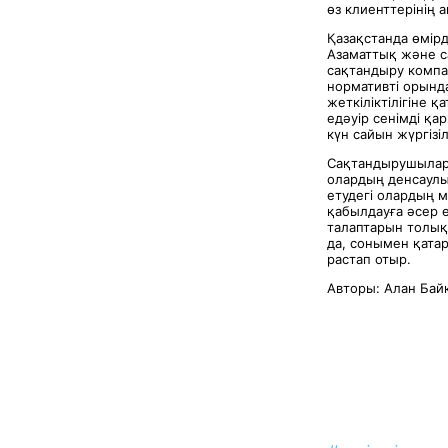
өз клиенттерінің 
Қазақстанда өмір
Азаматтық және с
сақтандыру компа
нормативті орынд
жеткіліктілігіне қ
едәуір сенімді қа
күн сайын жүргізіл
Сақтандырушыларғ
олардың денсаулы
етудегі олардың 
қабылдауға әсер 
талаптарын толық
да, сонымен қата
растап отыр.
Авторы: Алан Бай