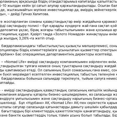
арламаның арқасында біздің отандастарымыз капиталды қалыптасты
 5-10 жылдан кейін ірі сатып алулар қаржыландырылады. Осыған б
 де, жылжымайтын мүлікке инвестициялар да, өмірдің зейнеткерлік
ы», – дейді Гүлназ Халитова.
імге жоспарланған соманы қазақстандықтар өмір жағдайына қарамас
ірді сақтандыру полисі – бұл қарадлы күндерге жай ғана сақтап қо
 депозитке ұқсас, бірақ жоғары табыстылығымен және қосымша 
тициялық құрал. Қазіргі таңда «Золото Номадов» жинақтаушы өні
а жылдық 3,26%-ға жетіп отыр.
» бағдарламасындағы табыстылықтың қызықты мөлшерлемесі, соны
опциялары біздің клиенттерімізге ұсынылатын қызметтер спектрын
Нұрбанк» Бас операциялық департаментінің директоры есептейді.
 – «Nomad Life» өмірді сақтандыру компаниясымен әзірленген өнім
тандырылған тұлғаға немесе оның туыстарына сақтандыру жағдай 
ы қамтамасыз етеді. Ол салымның бүкіл сомасының ғана емес, со
н бүкіл мерзімдегі есептелген инвестициялық табыстың төленуіне к
 бағдарламасы бойынша салымдар тәркілеуге, тыйым салуға неме
жатпайды.
» - өмірді сақтандырудың қазақстандық саласының көпшілік мойынд
компания алдыңғы қатарлы бизнес-шешімдерімен, өз саласында ж
ендіруге ұмтылысымен және сақтандыру нарығының бизнес-ортас
кшелінеді. Бұл «Нұрбанк» АҚ «Nomad Life» АҚ-пен серіктестік қар
ғыспалы сатулар саласында қатынастарды дамыту шешімін қабылдад
бағыттардың бірі клиенттердің қажеттіліктерін қанағаттандыру, қ
әне банктік қызметтердің толық тізімін ұсыну болып табылады. Бір