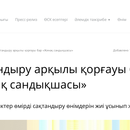
рығы
Пресс-релиз
ӨСК есептері
Әлемдік тәжірибе
Өнім
▼
қтандыру арқылы қорғауы бар «Жинақ сандықшасы»
Добавлено 1
ндыру арқылы қорғауы
қ сандықшасы»
нктер өмірді сақтандыру өнімдерін жиі ұсынып 