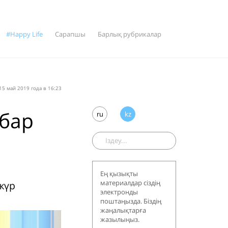
#Happy Life
Сарапшы
Барлық рубрикалар
5 май 2019 года в 16:23
 бар
ru
kz
Ең қызықты
материалдар сіздің
жүр
электронды
поштаңызда. Біздің
жаңалықтарға
жазылыңыз.