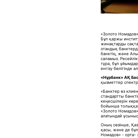
«Золото Номадов»
Бұл қаржы инстит
жинақтарды сақта
отандық банктерд
банктің, және Аль
саламыз. Ресейлі
тұра, бұл ұйымда
енгізу бөлігінде
«Нұрбанк» АҚ Бас
қызметтер спектры
«Банктер өз клие
стандартты банкт
кеңесшілерін көре
бойынша толыққан
«Золото Номадов» 
алатындай ұсыныст
Оның сөзінше, Қа
қасы, және де бұл
Номадов» - орта-