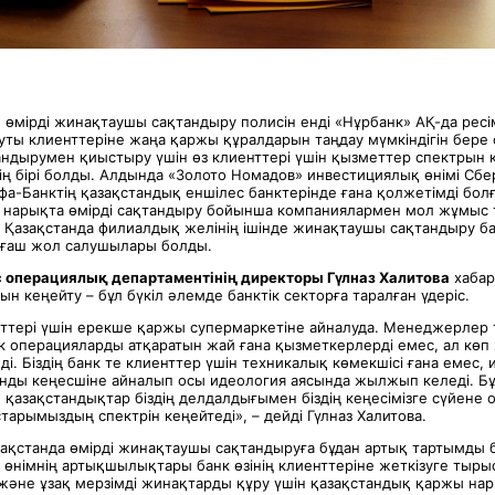
 өмірді жинақтаушы сақтандыру полисін енді «Нұрбанк» АҚ-да ресі
уты клиенттеріне жаңа қаржы құралдарын таңдау мүмкіндігін бере
ндырумен қиыстыру үшін өз клиенттері үшін қызметтер спектрын к
ің бірі болды. Алдында «Золото Номадов» инвестициялық өнімі Сбе
фа-Банктің қазақстандық еншілес банктерінде ғана қолжетімді болғ
к нарықта өмірді сақтандыру бойынша компаниялармен мол жұмыс 
р Қазақстанда филиалдық желінің ішінде жинақтаушы сақтандыру б
 алғаш жол салушылары болды.
 операциялық департаментінің директоры Гүлназ Халитова
хабар
н кеңейту – бұл бүкіл әлемде банктік секторға таралған үдеріс.
нттері үшін ерекше қаржы супермаркетіне айналуда. Менеджерлер 
ік операцияларды атқаратын жай ғана қызметкерлерді емес, ал көп
ді. Біздің банк те клиенттер үшін техникалық көмекшісі ғана емес,
ды кеңесшіне айналып осы идеология аясында жылжып келеді. Б
қазақстандықтар біздің делдалдығымен біздің кеңесімізге сүйене 
арымыздың спектрін кеңейтеді», – дейді Гүлназ Халитова.
зақстанда өмірді жинақтаушы сақтандыруға бұдан артық тартымды
 өнімнің артықшылықтары банк өзінің клиенттеріне жеткізуге тыры
 және ұзақ мерзімді жинақтарды құру үшін қазақстандық қаржы на