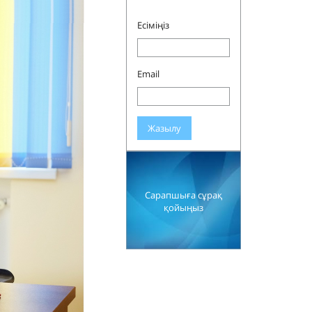
Есіміңіз
Email
Жазылу
Сарапшыға сұрақ
қойыңыз