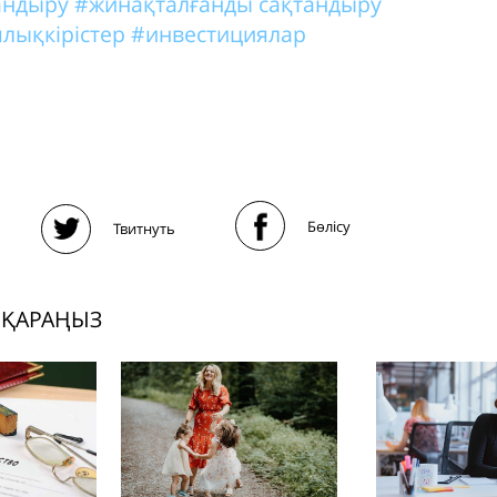
тандыру
#жинақталғанды сақтандыру
лықкірістер
#инвестициялар
Бөлісу
Твитнуть
 ҚАРАҢЫЗ