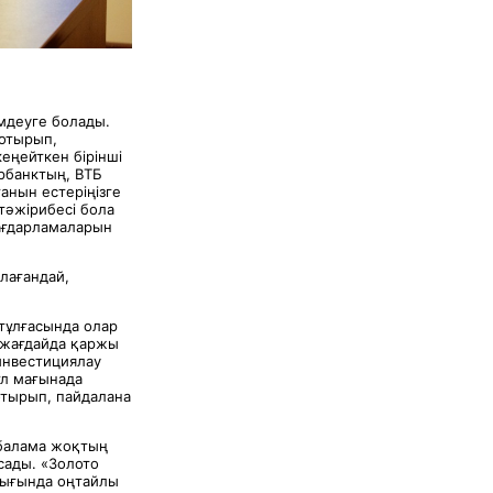
мдеуге болады.
 отырып,
еңейткен бірінші
рбанктың, ВТБ
анын естеріңізге
тәжірибесі бола
ағдарламаларын
лағандай,
тұлғасында олар
 жағдайда қаржы
 инвестициялау
ұл мағынада
отырып, пайдалана
 балама жоқтың
сады. «Золото
рығында оңтайлы