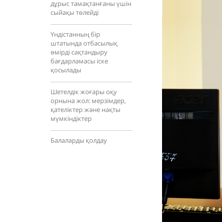
дұрыс тамақтанғаны үшін
сыйақы төлейді
Үндістанның бір
штатында отбасылық
өмірді сақтандыру
бағдарламасы іске
қосылады
Шетелдік жоғары оқу
орнына жол: мерзімдер,
қателіктер және нақты
мүмкіндіктер
Балаларды қолдау