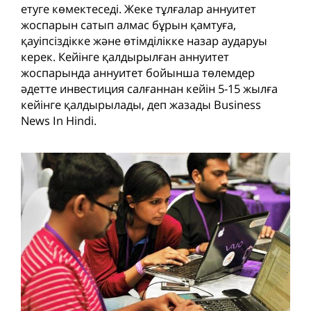
етуге көмектеседі. Жеке тұлғалар аннуитет
жоспарын сатып алмас бұрын қамтуға,
қауіпсіздікке және өтімділікке назар аударуы
керек. Кейінге қалдырылған аннуитет
жоспарында аннуитет бойынша төлемдер
әдетте инвестиция салғаннан кейін 5-15 жылға
кейінге қалдырылады, деп жазады Business
News In Hindi.