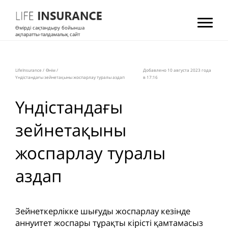
Өмірді сақтандыру бойынша
ақпаратты-талдамалық сайт
LifeInsurance
/
Өнім
/
Добавлено 10 августа 2023 года
Үндістандағы зейнетақыны жоспарлау туралы аздап
в 17:16
Үндістандағы
зейнетақыны
жоспарлау туралы
аздап
Зейнеткерлікке шығуды жоспарлау кезінде
аннуитет жоспары тұрақты кірісті қамтамасыз