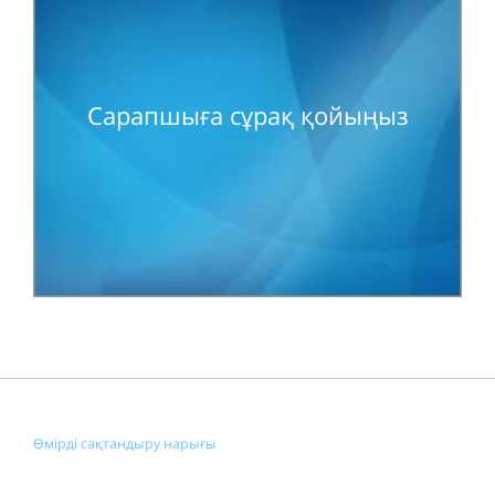
Сарапшыға сұрақ қойыңыз
Өмірді сақтандыру нарығы