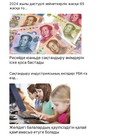
2024 жылы дәстүрлі зейнеткерлік жасқа-65
жасқа то...
Ресейде юаньде сақтандыру өнімдерін
іске қоса бастады
Сақтандыру индустриясының өкілдері РБК-ға
өзд...
Желідегі балалардың қауіпсіздігін қалай
қамтамасыз етуге болады