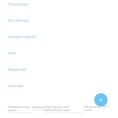
Пресс-релиз
ӨСК есептері
Әлемдік тәжірибе
Өнім
#Happy Life
Сарапшы
Пайдаланушының
Тіркеу туралы куәлік
LifeInsurance © 2017
Байланыс
келісімі
№KZ53VPY00014983
- 2018