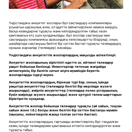
Үндістандағы аннуитет жоспары-бұл сақтандыру компаниялары
ұсынатын қаржылық өнім, ол әдетте зейнеткерлікке немесе өмірдің
басқа кезеңдеріне тұрақты және кепілдендірілген табыс көзін
қамтамасыз ету үшін қолданылады. Бұл жоспар сақтанушы мен
сақтандыру компаниясы арасындағы келісімшартты білдіреді, оның
шеңберінде сақтанушы белгілі бір сәттен бастап тұрақты төлемдердің
орнына жарналар (төлемдер) жасайды.
Үндістандағы аннуитеттік жоспарлардың маңызды аспектілері:
Аннуитет жоспарының кірістілігі әдетте аз, өйткені төлемдер
уақыт бойынша бөлінеді. Инвесторлар төтенше жағдайда
активтерінің бір бөлігін сатып алуға мүмкіндік беретін
жоспарларды іздеуі керек.
Аннуитеттік жоспарлардың бірнеше түрі бар, соның ішінде
уақытша аннуитеттер (төлемдер белгілі бір мерзімде жүзеге
асырылады), өмірлік аннуитеттер (төлемдер полис ұстаушының
бүкіл өмірінде жүзеге асырылады) және әртүрлі төлем шарттарын
біріктіретін нұсқалар.
Аннуитеттік жоспар бойынша төлемдер тұрақты (ай сайын, тоқсан
сайын және т.б.) болуы және белгілі бір сәттен басталуы мүмкін
(мысалы, зейнеткерлік жасқа толған сәттен бастап).
Аннуитеттік жоспарлардың тартымды аспектілерінің бірі-таңдалған
кезең ішінде төлемдермен қамтамасыз етілетін кепілдендірілген және
тұрақты табыс.