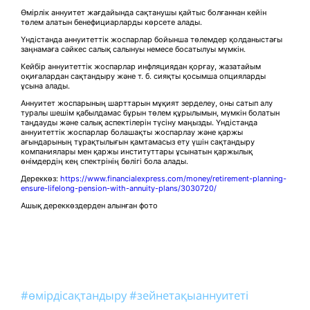
Өмірлік аннуитет жағдайында сақтанушы қайтыс болғаннан кейін
төлем алатын бенефициарларды көрсете алады.
Үндістанда аннуитеттік жоспарлар бойынша төлемдер қолданыстағы
заңнамаға сәйкес салық салынуы немесе босатылуы мүмкін.
Кейбір аннуитеттік жоспарлар инфляциядан қорғау, жазатайым
оқиғалардан сақтандыру және т. б. сияқты қосымша опцияларды
ұсына алады.
Аннуитет жоспарының шарттарын мұқият зерделеу, оны сатып алу
туралы шешім қабылдамас бұрын төлем құрылымын, мүмкін болатын
таңдауды және салық аспектілерін түсіну маңызды. Үндістанда
аннуитеттік жоспарлар болашақты жоспарлау және қаржы
ағындарының тұрақтылығын қамтамасыз ету үшін сақтандыру
компаниялары мен қаржы институттары ұсынатын қаржылық
өнімдердің кең спектрінің бөлігі бола алады.
Дереккөз:
https://www.financialexpress.com/money/retirement-planning-
ensure-lifelong-pension-with-annuity-plans/3030720/
Ашық дереккөздерден алынған фото
#өмірдісақтандыру
#зейнетақыаннуитеті