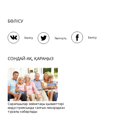
БӨЛІСУ
Бөлісу
Бөлісу
Твитнуть
СОНДАЙ-АҚ, ҚАРАҢЫЗ
Сарапшылар зейнетақы қызметтері
индустриясында «алтын лихорадка»
туралы хабарлады