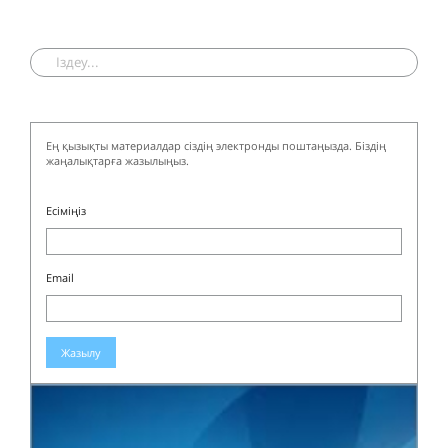
Ең қызықты материалдар сіздің электронды поштаңызда. Біздің
жаңалықтарға жазылыңыз.
Есіміңіз
Email
Жазылу