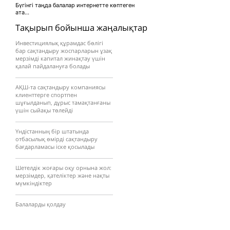
Бүгінгі таңда балалар интернетте көптеген
ата...
Тақырып бойынша жаңалықтар
Инвестициялық құрамдас бөлігі
бар сақтандыру жоспарларын ұзақ
мерзімді капитал жинақтау үшін
қалай пайдалануға болады
АҚШ-та сақтандыру компаниясы
клиенттерге спортпен
шұғылданып, дұрыс тамақтанғаны
үшін сыйақы төлейді
Үндістанның бір штатында
отбасылық өмірді сақтандыру
бағдарламасы іске қосылады
Шетелдік жоғары оқу орнына жол:
мерзімдер, қателіктер және нақты
мүмкіндіктер
Балаларды қолдау