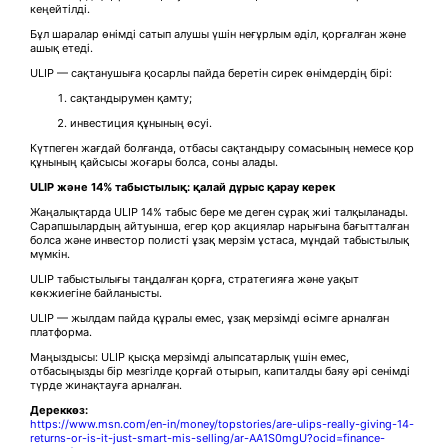
кеңейтілді.
Бұл шаралар өнімді сатып алушы үшін неғұрлым әділ, қорғалған және
ашық етеді.
ULIP — сақтанушыға қосарлы пайда беретін сирек өнімдердің бірі:
сақтандырумен қамту;
инвестиция құнының өсуі.
Күтпеген жағдай болғанда, отбасы сақтандыру сомасының немесе қор
құнының қайсысы жоғары болса, соны алады.
ULIP және 14% табыстылық: қалай дұрыс қарау керек
Жаңалықтарда ULIP 14% табыс бере ме деген сұрақ жиі талқыланады.
Сарапшылардың айтуынша, егер қор акциялар нарығына бағытталған
болса және инвестор полисті ұзақ мерзім ұстаса, мұндай табыстылық
мүмкін.
ULIP табыстылығы таңдалған қорға, стратегияға және уақыт
көкжиегіне байланысты.
ULIP — жылдам пайда құралы емес, ұзақ мерзімді өсімге арналған
платформа.
Маңыздысы: ULIP қысқа мерзімді алыпсатарлық үшін емес,
отбасыңызды бір мезгілде қорғай отырып, капиталды баяу әрі сенімді
түрде жинақтауға арналған.
Дереккөз:
https://www.msn.com/en-in/money/topstories/are-ulips-really-giving-14-
returns-or-is-it-just-smart-mis-selling/ar-AA1S0mgU?ocid=finance-