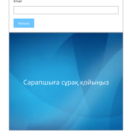
Email
Жазылу
Сарапшыға сұрақ қойыңыз