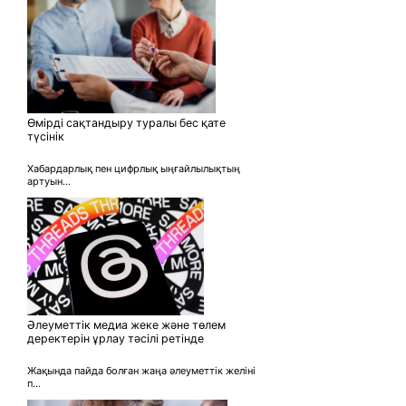
Өмірді сақтандыру туралы бес қате
түсінік
Хабардарлық пен цифрлық ыңғайлылықтың
артуын...
Әлеуметтік медиа жеке және төлем
деректерін ұрлау тәсілі ретінде
Жақында пайда болған жаңа әлеуметтік желіні
п...