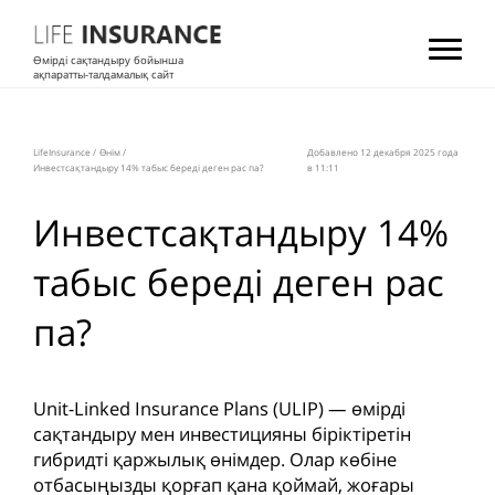
Өмірді сақтандыру бойынша
ақпаратты-талдамалық сайт
LifeInsurance
/
Өнім
/
Добавлено 12 декабря 2025 года
Инвестсақтандыру 14% табыс береді деген рас па?
в 11:11
Инвестсақтандыру 14%
табыс береді деген рас
па?
Unit-Linked Insurance Plans (ULIP) — өмірді
сақтандыру мен инвестицияны біріктіретін
гибридті қаржылық өнімдер. Олар көбіне
отбасыңызды қорғап қана қоймай, жоғары