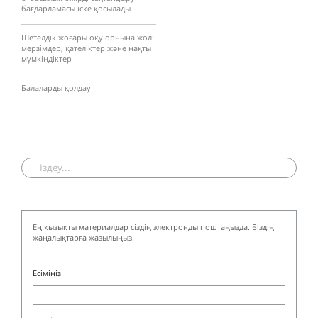
бағдарламасы іске қосылады
Шетелдік жоғары оқу орнына жол:
мерзімдер, қателіктер және нақты
мүмкіндіктер
Балаларды қолдау
Ең қызықты материалдар сіздің электронды поштаңызда. Біздің
жаңалықтарға жазылыңыз.
Есіміңіз