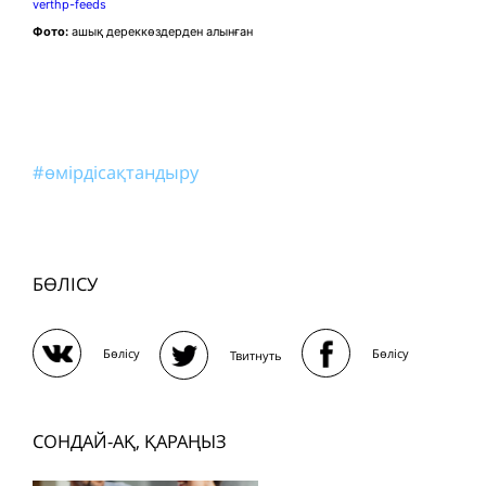
verthp-feeds
Фото:
ашық дереккөздерден алынған
#өмірдісақтандыру
БӨЛІСУ
Бөлісу
Бөлісу
Твитнуть
СОНДАЙ-АҚ, ҚАРАҢЫЗ