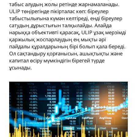
табыс алудың жолы ретінде жарнамаланады.
ULIP төңірегінде пікірталас көп: біреулер
табыстылығына күмән келтіреді, енді біреулер
сатудың дұрыстығын талқылайды. Алайда
нарыққа объективті қарасақ, ULIP ұзақ мерзімді
қаржылық жоспарлаудың ең мықты әрі
пайдалы құралдарының бірі болып қала береді.
Ол сақтандыру қорғанысын, ашықтықты және
капитал өсіру мүмкіндігін бірегей түрде
ұсынады.