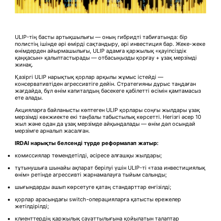
ULIP-тің басты артықшылығы — оның гибридті табиғатында: бір
полистің ішінде әрі өмірді сақтандыру, әрі инвестиция бар. Жеке-жеке
өнімдерден айырмашылығы, ULIP адамға қаржылық «қауіпсіздік
қаңқасын» қалыптастырады — отбасыңызды қорғау + ұзақ мерзімді
жинақ.
Қазіргі ULIP нарықтық қорлар арқылы жұмыс істейді —
консервативтіден агрессивтіге дейін. Стратегияны дұрыс таңдаған
жағдайда, бұл өнім капиталдың бәсекеге қабілетті өсімін қамтамасыз
ете алады.
Акцияларға байланысты көптеген ULIP қорлары соңғы жылдары ұзақ
мерзімді көкжиекте екі таңбалы табыстылық көрсетті. Негізгі әсер 10
жыл және одан да ұзақ мерзімде айқындалады — өнім дәл осындай
мерзімге арналып жасалған.
IRDAI нарықты белсенді түрде реформалап жатыр:
комиссиялар төмендетілді, әсіресе алғашқы жылдары;
тұтынушыға шынайы ақпарат берілуі үшін ULIP-ті «таза инвестициялық
өнім» ретінде агрессивті жарнамалауға тыйым салынды;
шығындарды ашып көрсетуге қатаң стандарттар енгізілді;
қорлар арасындағы switch-операцияларға қатысты ережелер
жетілдірілді;
клиенттердің қаржылық сауаттылығына қойылатын талаптар