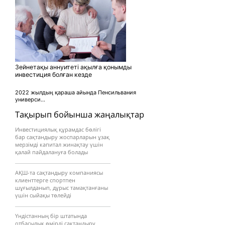
Зейнетақы аннуитеті ақылға қонымды
инвестиция болған кезде
2022 жылдың қараша айында Пенсильвания
универси...
Тақырып бойынша жаңалықтар
Инвестициялық құрамдас бөлігі
бар сақтандыру жоспарларын ұзақ
мерзімді капитал жинақтау үшін
қалай пайдалануға болады
АҚШ-та сақтандыру компаниясы
клиенттерге спортпен
шұғылданып, дұрыс тамақтанғаны
үшін сыйақы төлейді
Үндістанның бір штатында
отбасылық өмірді сақтандыру